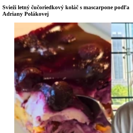
Svieži letný čučoriedkový koláč s mascarpone podľa
Adriany Polákovej