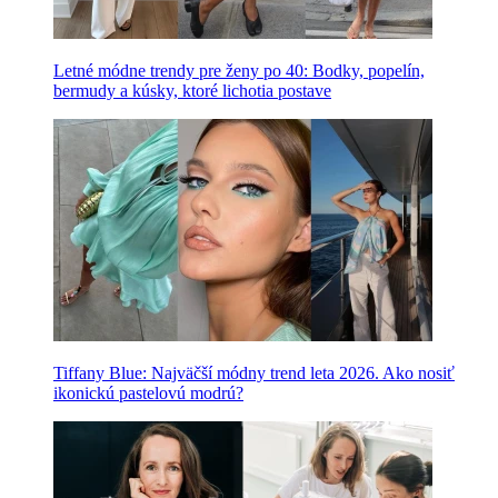
Letné módne trendy pre ženy po 40: Bodky, popelín,
bermudy a kúsky, ktoré lichotia postave
Tiffany Blue: Najväčší módny trend leta 2026. Ako nosiť
ikonickú pastelovú modrú?