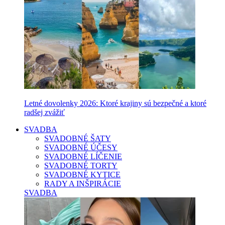
Letné dovolenky 2026: Ktoré krajiny sú bezpečné a ktoré
radšej zvážiť
SVADBA
SVADOBNÉ ŠATY
SVADOBNÉ ÚČESY
SVADOBNÉ LÍČENIE
SVADOBNÉ TORTY
SVADOBNÉ KYTICE
RADY A INŠPIRÁCIE
SVADBA