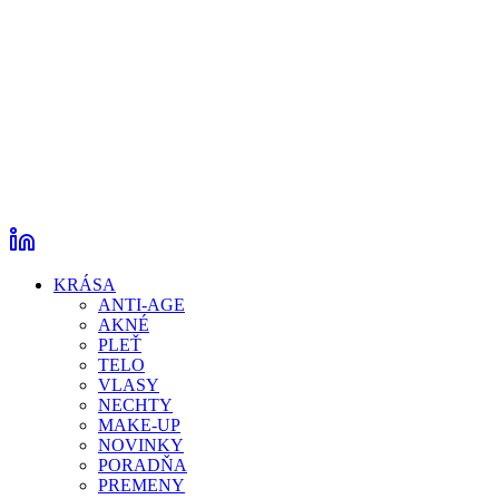
KRÁSA
ANTI-AGE
AKNÉ
PLEŤ
TELO
VLASY
NECHTY
MAKE-UP
NOVINKY
PORADŇA
PREMENY