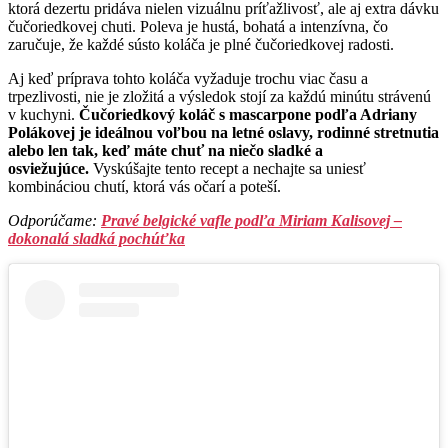
ktorá dezertu pridáva nielen vizuálnu príťažlivosť, ale aj extra dávku
čučoriedkovej chuti. Poleva je hustá, bohatá a intenzívna, čo
zaručuje, že každé sústo koláča je plné čučoriedkovej radosti.
Aj keď príprava tohto koláča vyžaduje trochu viac času a
trpezlivosti, nie je zložitá a výsledok stojí za každú minútu strávenú
v kuchyni.
Čučoriedkový koláč s mascarpone podľa Adriany
Polákovej je ideálnou voľbou na letné oslavy, rodinné stretnutia
alebo len tak, keď máte chuť na niečo sladké a
osviežujúce.
Vyskúšajte tento recept a nechajte sa uniesť
kombináciou chutí, ktorá vás očarí a poteší.
Odporúčame:
Pravé belgické vafle podľa Miriam Kalisovej –
dokonalá sladká pochúťka