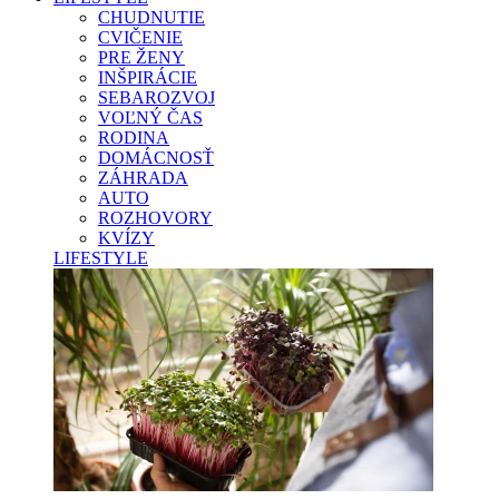
CHUDNUTIE
CVIČENIE
PRE ŽENY
INŠPIRÁCIE
SEBAROZVOJ
VOĽNÝ ČAS
RODINA
DOMÁCNOSŤ
ZÁHRADA
AUTO
ROZHOVORY
KVÍZY
LIFESTYLE