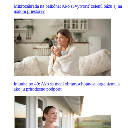
Mikrozáhrada na balkóne: Ako si vytvoriť zelenú oázu aj na
malom priestore?
Imunita po 40: Ako sa mení obranyschopnosť organizmu a
ako ju prirodzene podporiť