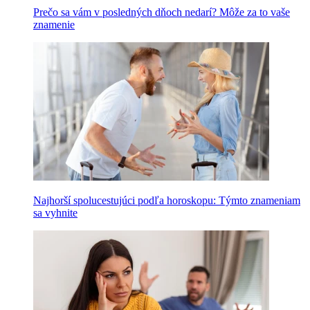
Prečo sa vám v posledných dňoch nedarí? Môže za to vaše
znamenie
Najhorší spolucestujúci podľa horoskopu: Týmto znameniam
sa vyhnite