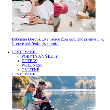
Ľubomíra Dóšová: „Najväčšou lžou módneho priemyslu je,
že nové oblečenie nás zmení.“
CESTOVANIE
POBYTY A VÝLETY
HOTELY
WELLNESS
OSTATNÉ
CESTOVANIE