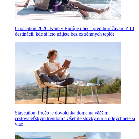
Coolcation 2026: Kam v Európe utiecť pred horúčavami? 10
destinácií, kde si leto užijete bez extrémnych teplôt
Staycation: Prečo je dovolenka doma najväčším
cestovateľským trendom? Ušetríte stovky eur a oddýchnete si
viac