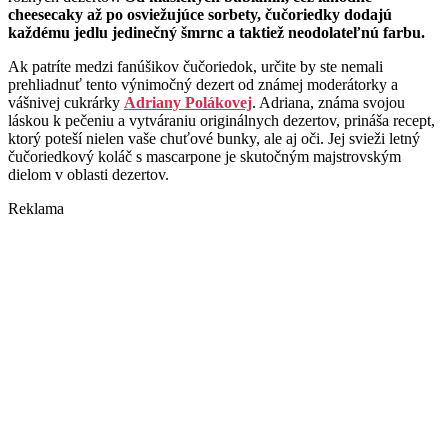
cheesecaky až po osviežujúce sorbety, čučoriedky dodajú
každému jedlu jedinečný šmrnc a taktiež neodolateľnú farbu.
Ak patríte medzi fanúšikov čučoriedok, určite by ste nemali
prehliadnuť tento výnimočný dezert od známej moderátorky a
vášnivej cukrárky
Adriany Polákovej
. Adriana, známa svojou
láskou k pečeniu a vytváraniu originálnych dezertov, prináša recept,
ktorý poteší nielen vaše chuťové bunky, ale aj oči. Jej svieži letný
čučoriedkový koláč s mascarpone je skutočným majstrovským
dielom v oblasti dezertov.
Reklama