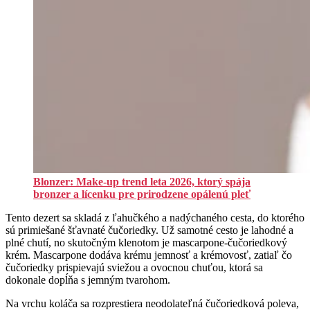
Blonzer: Make-up trend leta 2026, ktorý spája
bronzer a lícenku pre prirodzene opálenú pleť
Tento dezert sa skladá z ľahučkého a nadýchaného cesta, do ktorého
sú primiešané šťavnaté čučoriedky. Už samotné cesto je lahodné a
plné chutí, no skutočným klenotom je mascarpone-čučoriedkový
krém. Mascarpone dodáva krému jemnosť a krémovosť, zatiaľ čo
čučoriedky prispievajú sviežou a ovocnou chuťou, ktorá sa
dokonale dopĺňa s jemným tvarohom.
Na vrchu koláča sa rozprestiera neodolateľná čučoriedková poleva,