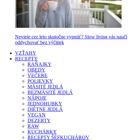
Neviete cez leto skutočne vypnúť? Slow living vás naučí
oddychovať bez výčitiek
VZŤAHY
RECEPTY
RAŇAJKY
OBEDY
VEČERE
POLIEVKY
MÄSITÉ JEDLÁ
BEZMÄSITÉ JEDLÁ
NÁPOJE
JEDNOHUBKY
DIÉTNE JEDLÁ
VEGAN
DEZERTY
RAW
KUCHÁRKY
RECEPTY ŠÉFKUCHÁROV