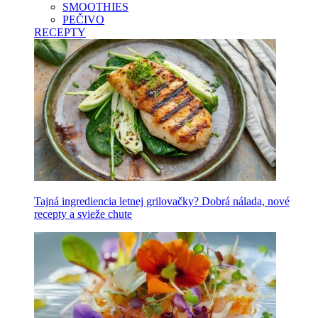
SMOOTHIES
PEČIVO
RECEPTY
Tajná ingrediencia letnej grilovačky? Dobrá nálada, nové
recepty a svieže chute