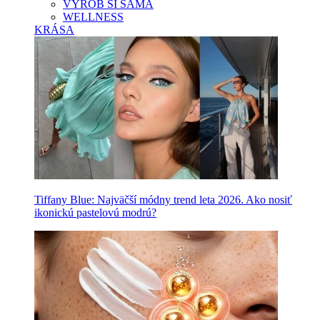
VYROB SI SAMA
WELLNESS
KRÁSA
Tiffany Blue: Najväčší módny trend leta 2026. Ako nosiť
ikonickú pastelovú modrú?