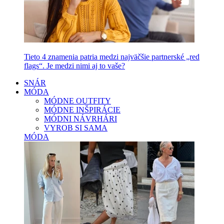
Tieto 4 znamenia patria medzi najväčšie partnerské „red
flags“. Je medzi nimi aj to vaše?
SNÁR
MÓDA
MÓDNE OUTFITY
MÓDNE INŠPIRÁCIE
MÓDNI NÁVRHÁRI
VYROB SI SAMA
MÓDA