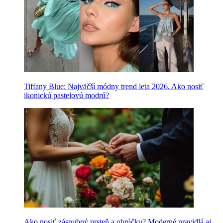
Tiffany Blue: Najväčší módny trend leta 2026. Ako nosiť
ikonickú pastelovú modrú?
Ako nosiť zásnubný prsteň a obrúčku? Moderné pravidlá aj