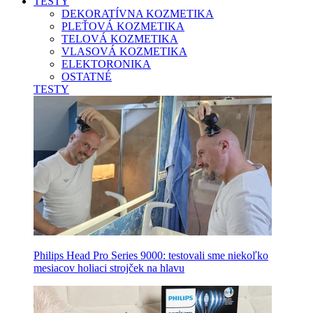
TESTY
DEKORATÍVNA KOZMETIKA
PLEŤOVÁ KOZMETIKA
TELOVÁ KOZMETIKA
VLASOVÁ KOZMETIKA
ELEKTORONIKA
OSTATNÉ
TESTY
Philips Head Pro Series 9000: testovali sme niekoľko
mesiacov holiaci strojček na hlavu