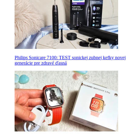
Philips Sonicare 7100: TEST sonickej zubnej kefky novej
generácie pre zdravé ďasná