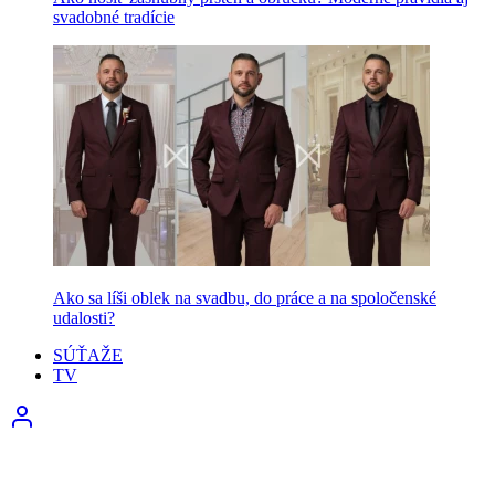
svadobné tradície
Ako sa líši oblek na svadbu, do práce a na spoločenské
udalosti?
SÚŤAŽE
TV