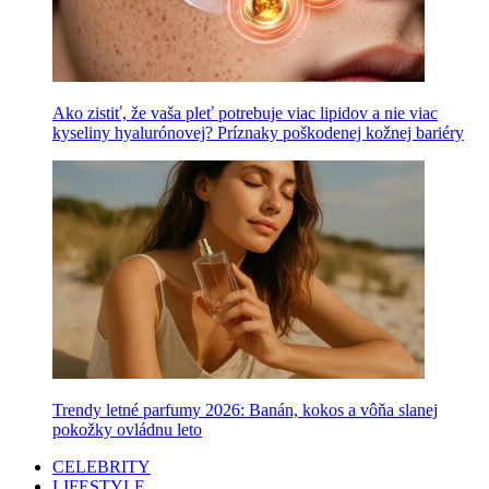
Ako zistiť, že vaša pleť potrebuje viac lipidov a nie viac
kyseliny hyalurónovej? Príznaky poškodenej kožnej bariéry
Trendy letné parfumy 2026: Banán, kokos a vôňa slanej
pokožky ovládnu leto
CELEBRITY
LIFESTYLE