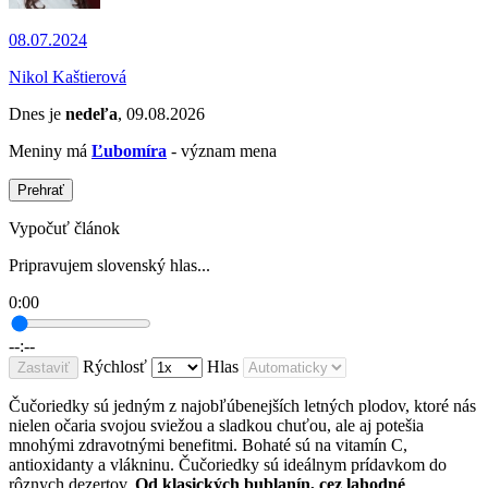
08.07.2024
Nikol Kaštierová
Dnes je
nedeľa
, 09.08.2026
Meniny má
Ľubomíra
- význam mena
Prehrať
Vypočuť článok
Pripravujem slovenský hlas...
0:00
--:--
Rýchlosť
Hlas
Zastaviť
Čučoriedky sú jedným z najobľúbenejších letných plodov, ktoré nás
nielen očaria svojou sviežou a sladkou chuťou, ale aj potešia
mnohými zdravotnými benefitmi. Bohaté sú na vitamín C,
antioxidanty a vlákninu. Čučoriedky sú ideálnym prídavkom do
rôznych dezertov.
Od klasických bublanín, cez lahodné