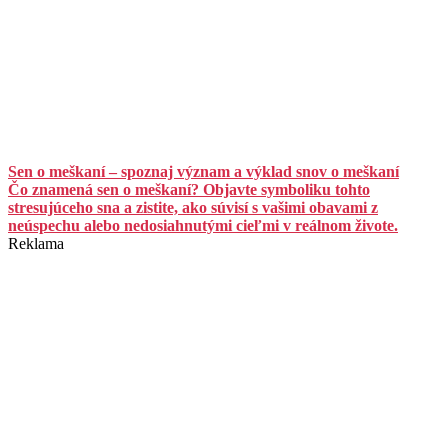
Sen o meškaní – spoznaj význam a výklad snov o meškaní
Čo znamená sen o meškaní? Objavte symboliku tohto
stresujúceho sna a zistite, ako súvisí s vašimi obavami z
neúspechu alebo nedosiahnutými cieľmi v reálnom živote.
Reklama