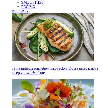
SMOOTHIES
PEČIVO
RECEPTY
Tajná ingrediencia letnej grilovačky? Dobrá nálada, nové
recepty a svieže chute