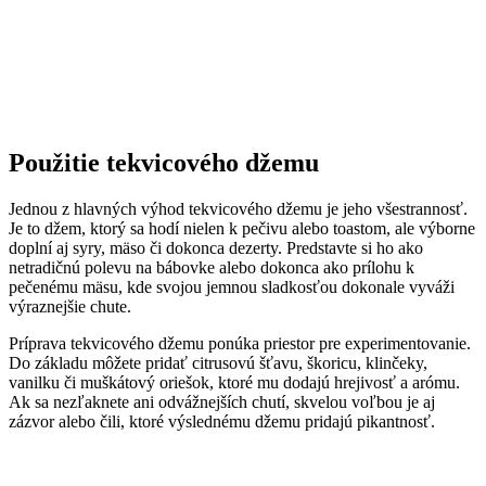
Použitie tekvicového džemu
Jednou z hlavných výhod tekvicového džemu je jeho všestrannosť.
Je to džem, ktorý sa hodí nielen k pečivu alebo toastom, ale výborne
doplní aj syry, mäso či dokonca dezerty. Predstavte si ho ako
netradičnú polevu na bábovke alebo dokonca ako prílohu k
pečenému mäsu, kde svojou jemnou sladkosťou dokonale vyváži
výraznejšie chute.
Príprava tekvicového džemu ponúka priestor pre experimentovanie.
Do základu môžete pridať citrusovú šťavu, škoricu, klinčeky,
vanilku či muškátový oriešok, ktoré mu dodajú hrejivosť a arómu.
Ak sa nezľaknete ani odvážnejších chutí, skvelou voľbou je aj
zázvor alebo čili, ktoré výslednému džemu pridajú pikantnosť.