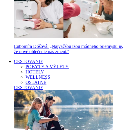
Ľubomíra Dóšová: „Najväčšou lžou módneho priemyslu je,
že nové oblečenie nás zmení.“
CESTOVANIE
POBYTY A VÝLETY
HOTELY
WELLNESS
OSTATNÉ
CESTOVANIE