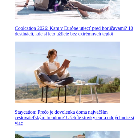
Coolcation 2026: Kam v Európe utiecť pred horúčavami? 10
destinácií, kde si leto užijete bez extrémnych teplôt
Staycation: Prečo je dovolenka doma najväčším
cestovateľským trendom? Ušetríte stovky eur a oddýchnete si
viac