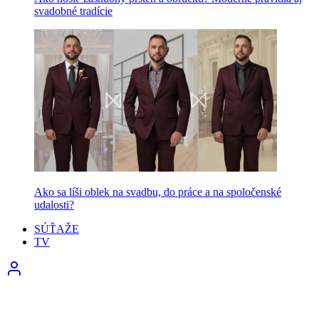
svadobné tradície
Ako sa líši oblek na svadbu, do práce a na spoločenské
udalosti?
SÚŤAŽE
TV