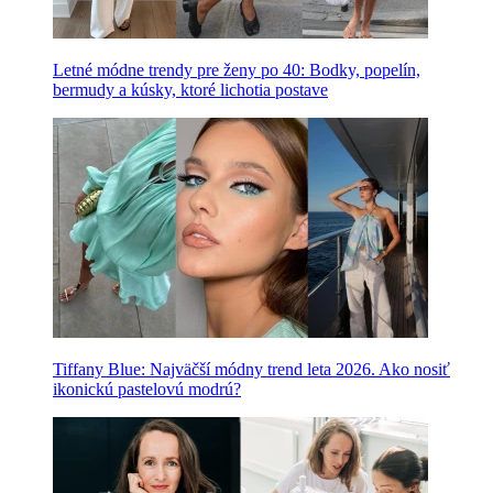
Letné módne trendy pre ženy po 40: Bodky, popelín,
bermudy a kúsky, ktoré lichotia postave
Tiffany Blue: Najväčší módny trend leta 2026. Ako nosiť
ikonickú pastelovú modrú?