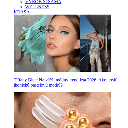
VYROB SI SAMA
WELLNESS
KRÁSA
Tiffany Blue: Najväčší módny trend leta 2026. Ako nosiť
ikonickú pastelovú modrú?