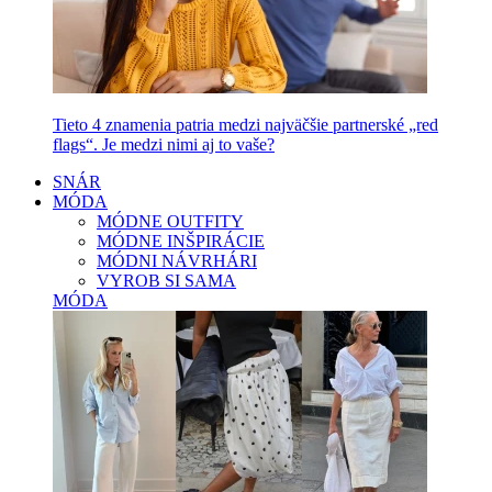
Tieto 4 znamenia patria medzi najväčšie partnerské „red
flags“. Je medzi nimi aj to vaše?
SNÁR
MÓDA
MÓDNE OUTFITY
MÓDNE INŠPIRÁCIE
MÓDNI NÁVRHÁRI
VYROB SI SAMA
MÓDA