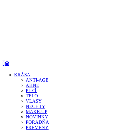
KRÁSA
ANTI-AGE
AKNÉ
PLEŤ
TELO
VLASY
NECHTY
MAKE-UP
NOVINKY
PORADŇA
PREMENY