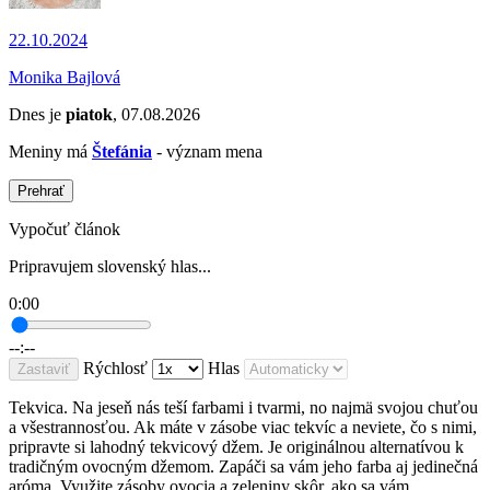
22.10.2024
Monika Bajlová
Dnes je
piatok
, 07.08.2026
Meniny má
Štefánia
- význam mena
Prehrať
Vypočuť článok
Pripravujem slovenský hlas...
0:00
--:--
Rýchlosť
Hlas
Zastaviť
Tekvica. Na jeseň nás teší farbami i tvarmi, no najmä svojou chuťou
a všestrannosťou. Ak máte v zásobe viac tekvíc a neviete, čo s nimi,
pripravte si lahodný tekvicový džem. Je originálnou alternatívou k
tradičným ovocným džemom. Zapáči sa vám jeho farba aj jedinečná
aróma. Využite zásoby ovocia a zeleniny skôr, ako sa vám