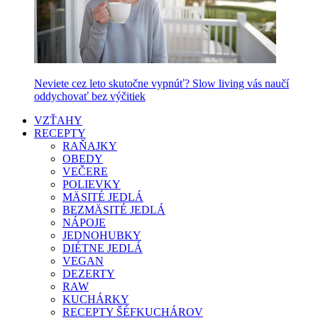
Neviete cez leto skutočne vypnúť? Slow living vás naučí
oddychovať bez výčitiek
VZŤAHY
RECEPTY
RAŇAJKY
OBEDY
VEČERE
POLIEVKY
MÄSITÉ JEDLÁ
BEZMÄSITÉ JEDLÁ
NÁPOJE
JEDNOHUBKY
DIÉTNE JEDLÁ
VEGAN
DEZERTY
RAW
KUCHÁRKY
RECEPTY ŠÉFKUCHÁROV