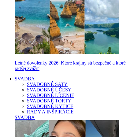
Letné dovolenky 2026: Ktoré krajiny sú bezpečné a ktoré
radšej zvážiť
SVADBA
SVADOBNÉ ŠATY
SVADOBNÉ ÚČESY
SVADOBNÉ LÍČENIE
SVADOBNÉ TORTY
SVADOBNÉ KYTICE
RADY A INŠPIRÁCIE
SVADBA