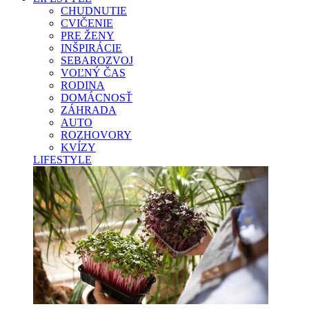
CHUDNUTIE
CVIČENIE
PRE ŽENY
INŠPIRÁCIE
SEBAROZVOJ
VOĽNÝ ČAS
RODINA
DOMÁCNOSŤ
ZÁHRADA
AUTO
ROZHOVORY
KVÍZY
LIFESTYLE