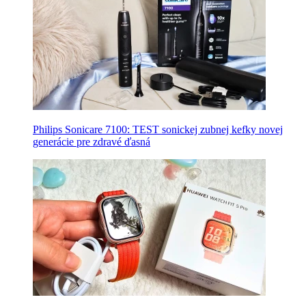
Philips Sonicare 7100: TEST sonickej zubnej kefky novej
generácie pre zdravé ďasná