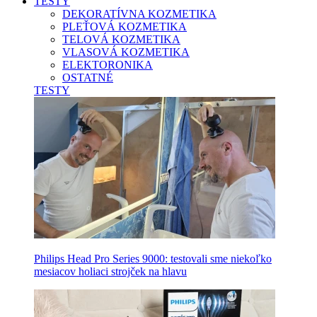
TESTY
DEKORATÍVNA KOZMETIKA
PLEŤOVÁ KOZMETIKA
TELOVÁ KOZMETIKA
VLASOVÁ KOZMETIKA
ELEKTORONIKA
OSTATNÉ
TESTY
Philips Head Pro Series 9000: testovali sme niekoľko
mesiacov holiaci strojček na hlavu