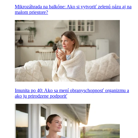
Mikrozáhrada na balkóne: Ako si vytvoriť zelenú oázu aj na
malom priestore?
Imunita po 40: Ako sa mení obranyschopnosť organizmu a
ako ju prirodzene podporiť