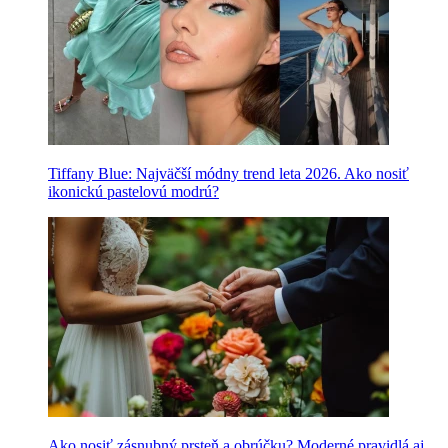
Tiffany Blue: Najväčší módny trend leta 2026. Ako nosiť
ikonickú pastelovú modrú?
Ako nosiť zásnubný prsteň a obrúčku? Moderné pravidlá aj