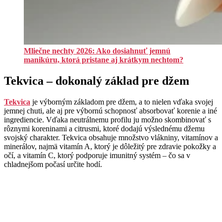
Mliečne nechty 2026: Ako dosiahnuť jemnú
manikúru, ktorá pristane aj krátkym nechtom?
Tekvica – dokonalý základ pre džem
Tekvica
je výborným základom pre džem, a to nielen vďaka svojej
jemnej chuti, ale aj pre výbornú schopnosť absorbovať korenie a iné
ingrediencie. Vďaka neutrálnemu profilu ju možno skombinovať s
rôznymi koreninami a citrusmi, ktoré dodajú výslednému džemu
svojský charakter. Tekvica obsahuje množstvo vlákniny, vitamínov a
minerálov, najmä vitamín A, ktorý je dôležitý pre zdravie pokožky a
očí, a vitamín C, ktorý podporuje imunitný systém – čo sa v
chladnejšom počasí určite hodí.