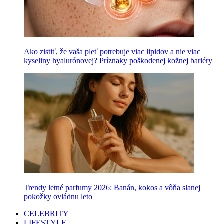
Ako zistiť, že vaša pleť potrebuje viac lipidov a nie viac
kyseliny hyalurónovej? Príznaky poškodenej kožnej bariéry
Trendy letné parfumy 2026: Banán, kokos a vôňa slanej
pokožky ovládnu leto
CELEBRITY
LIFESTYLE