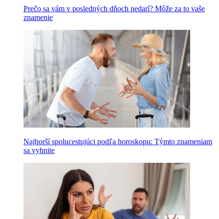
Prečo sa vám v posledných dňoch nedarí? Môže za to vaše
znamenie
Najhorší spolucestujúci podľa horoskopu: Týmto znameniam
sa vyhnite