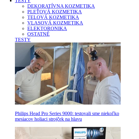
TESTY
DEKORATÍVNA KOZMETIKA
PLEŤOVÁ KOZMETIKA
TELOVÁ KOZMETIKA
VLASOVÁ KOZMETIKA
ELEKTORONIKA
OSTATNÉ
TESTY
Philips Head Pro Series 9000: testovali sme niekoľko
mesiacov holiaci strojček na hlavu