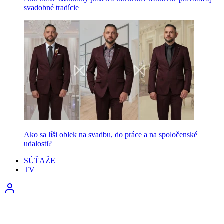
svadobné tradície
Ako sa líši oblek na svadbu, do práce a na spoločenské
udalosti?
SÚŤAŽE
TV