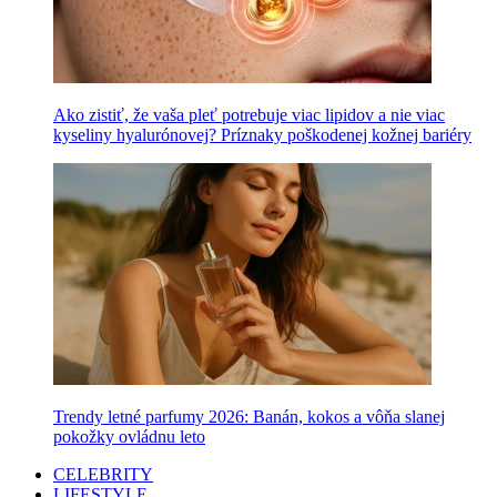
Ako zistiť, že vaša pleť potrebuje viac lipidov a nie viac
kyseliny hyalurónovej? Príznaky poškodenej kožnej bariéry
Trendy letné parfumy 2026: Banán, kokos a vôňa slanej
pokožky ovládnu leto
CELEBRITY
LIFESTYLE