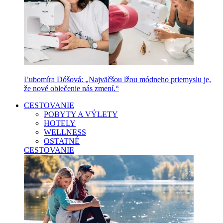
Ľubomíra Dóšová: „Najväčšou lžou módneho priemyslu je,
že nové oblečenie nás zmení.“
CESTOVANIE
POBYTY A VÝLETY
HOTELY
WELLNESS
OSTATNÉ
CESTOVANIE