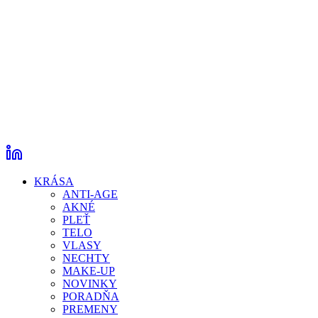
KRÁSA
ANTI-AGE
AKNÉ
PLEŤ
TELO
VLASY
NECHTY
MAKE-UP
NOVINKY
PORADŇA
PREMENY