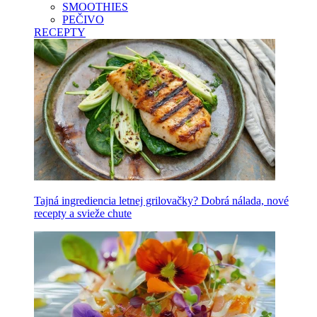
SMOOTHIES
PEČIVO
RECEPTY
Tajná ingrediencia letnej grilovačky? Dobrá nálada, nové
recepty a svieže chute