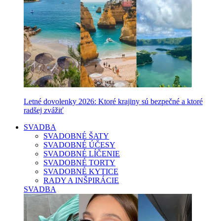
Letné dovolenky 2026: Ktoré krajiny sú bezpečné a ktoré
radšej zvážiť
SVADBA
SVADOBNÉ ŠATY
SVADOBNÉ ÚČESY
SVADOBNÉ LÍČENIE
SVADOBNÉ TORTY
SVADOBNÉ KYTICE
RADY A INŠPIRÁCIE
SVADBA