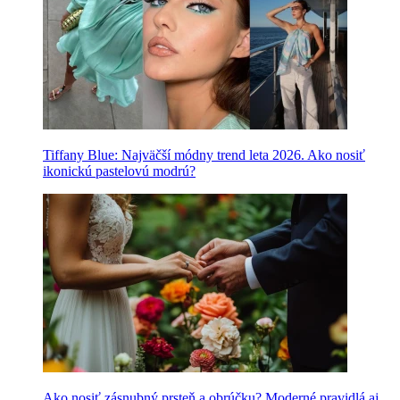
Tiffany Blue: Najväčší módny trend leta 2026. Ako nosiť
ikonickú pastelovú modrú?
Ako nosiť zásnubný prsteň a obrúčku? Moderné pravidlá aj