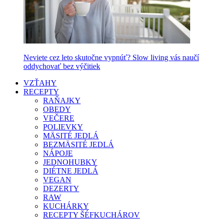
Neviete cez leto skutočne vypnúť? Slow living vás naučí
oddychovať bez výčitiek
VZŤAHY
RECEPTY
RAŇAJKY
OBEDY
VEČERE
POLIEVKY
MÄSITÉ JEDLÁ
BEZMÄSITÉ JEDLÁ
NÁPOJE
JEDNOHUBKY
DIÉTNE JEDLÁ
VEGAN
DEZERTY
RAW
KUCHÁRKY
RECEPTY ŠÉFKUCHÁROV