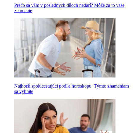
Prečo sa vám v posledných dňoch nedarí? Môže za to vaše
znamenie
Najhorší spolucestujúci podľa horoskopu: Týmto znameniam
sa vyhnite