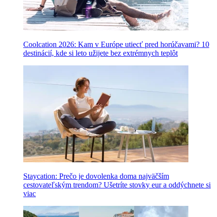
Coolcation 2026: Kam v Európe utiecť pred horúčavami? 10
destinácií, kde si leto užijete bez extrémnych teplôt
Staycation: Prečo je dovolenka doma najväčším
cestovateľským trendom? Ušetríte stovky eur a oddýchnete si
viac