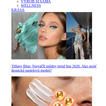
VYROB SI SAMA
WELLNESS
KRÁSA
Tiffany Blue: Najväčší módny trend leta 2026. Ako nosiť
ikonickú pastelovú modrú?