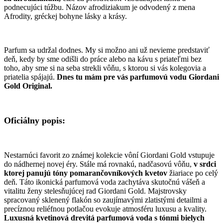
podnecujúci túžbu. Názov afrodiziakum je odvodený z mena
Afrodity, gréckej bohyne lásky a krásy.
Parfum sa udržal dodnes. My si možno ani už nevieme predstaviť
deň, kedy by sme odišli do práce alebo na kávu s priateľmi bez
toho, aby sme si na seba strekli vôňu, s ktorou si vás kolegovia a
priatelia spájajú.
Dnes tu mám pre vás parfumovú vodu Giordani
Gold Original.
Oficiálny popis:
Nestarnúci favorit zo známej kolekcie vôní Giordani Gold vstupuje
do nádhernej novej éry. Stále má rovnakú, nadčasovú vôňu,
v srdci
ktorej panujú tóny pomarančovníkových kvetov
žiariace po celý
deň. Táto ikonická parfumová voda zachytáva skutočnú vášeň a
vitalitu ženy stelesňujúcej rad Giordani Gold. Majstrovsky
spracovaný sklenený flakón so zaujímavými zlatistými detailmi a
precíznou reliéfnou potlačou evokuje atmosféru luxusu a kvality.
Luxusná
kvetinová drevitá parfumová voda s tónmi bielych