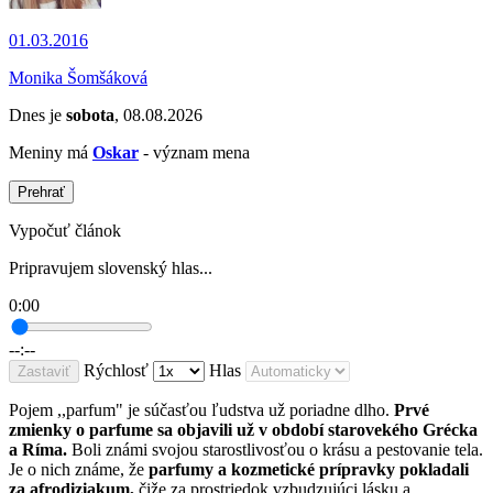
01.03.2016
Monika Šomšáková
Dnes je
sobota
, 08.08.2026
Meniny má
Oskar
- význam mena
Prehrať
Vypočuť článok
Pripravujem slovenský hlas...
0:00
--:--
Rýchlosť
Hlas
Zastaviť
Pojem ,,parfum" je súčasťou ľudstva už poriadne dlho.
Prvé
zmienky o parfume sa objavili už v období starovekého Grécka
a Ríma.
Boli známi svojou starostlivosťou o krásu a pestovanie tela.
Je o nich známe, že
parfumy a kozmetické prípravky pokladali
za afrodiziakum,
čiže za prostriedok vzbudzujúci lásku a