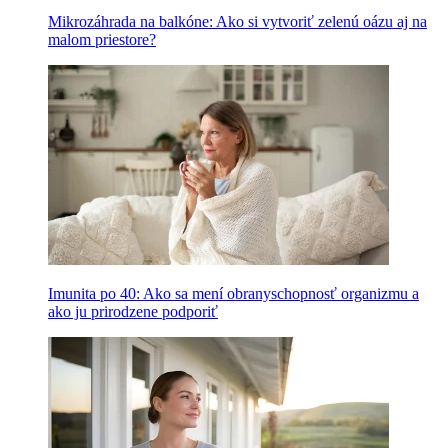
Mikrozáhrada na balkóne: Ako si vytvoriť zelenú oázu aj na
malom priestore?
Imunita po 40: Ako sa mení obranyschopnosť organizmu a
ako ju prirodzene podporiť