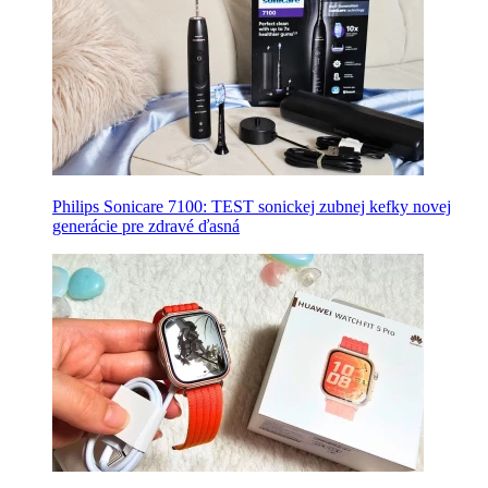
Philips Sonicare 7100: TEST sonickej zubnej kefky novej
generácie pre zdravé ďasná