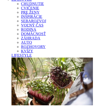
CHUDNUTIE
CVIČENIE
PRE ŽENY
INŠPIRÁCIE
SEBAROZVOJ
VOĽNÝ ČAS
RODINA
DOMÁCNOSŤ
ZÁHRADA
AUTO
ROZHOVORY
KVÍZY
LIFESTYLE