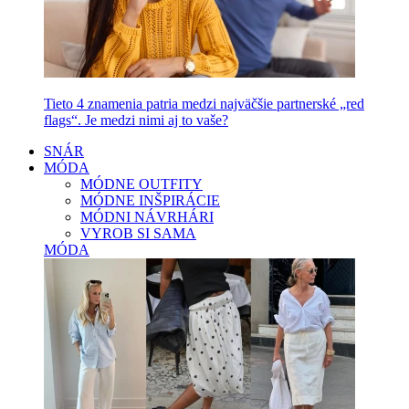
Tieto 4 znamenia patria medzi najväčšie partnerské „red
flags“. Je medzi nimi aj to vaše?
SNÁR
MÓDA
MÓDNE OUTFITY
MÓDNE INŠPIRÁCIE
MÓDNI NÁVRHÁRI
VYROB SI SAMA
MÓDA