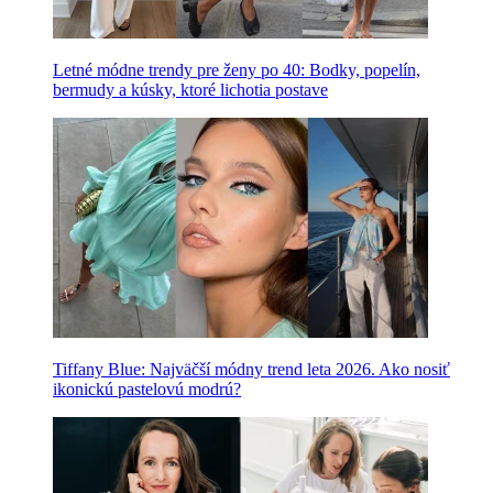
Letné módne trendy pre ženy po 40: Bodky, popelín,
bermudy a kúsky, ktoré lichotia postave
Tiffany Blue: Najväčší módny trend leta 2026. Ako nosiť
ikonickú pastelovú modrú?