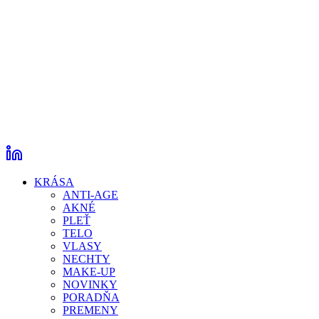
KRÁSA
ANTI-AGE
AKNÉ
PLEŤ
TELO
VLASY
NECHTY
MAKE-UP
NOVINKY
PORADŇA
PREMENY