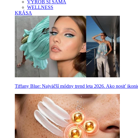
VYROB SI SAMA
WELLNESS
KRÁSA
Tiffany Blue: Najväčší módny trend leta 2026. Ako nosiť ikon