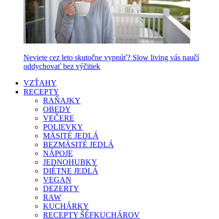
Neviete cez leto skutočne vypnúť? Slow living vás naučí
oddychovať bez výčitiek
VZŤAHY
RECEPTY
RAŇAJKY
OBEDY
VEČERE
POLIEVKY
MÄSITÉ JEDLÁ
BEZMÄSITÉ JEDLÁ
NÁPOJE
JEDNOHUBKY
DIÉTNE JEDLÁ
VEGAN
DEZERTY
RAW
KUCHÁRKY
RECEPTY ŠÉFKUCHÁROV