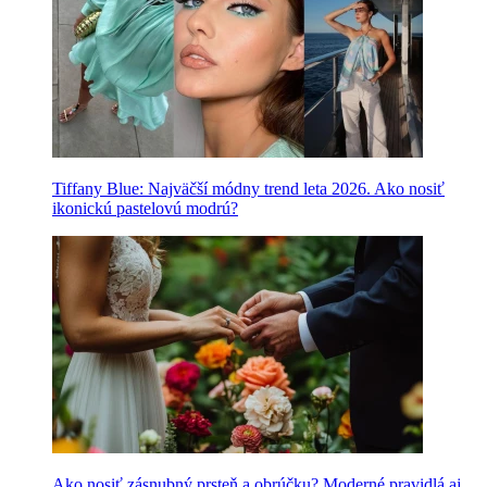
Tiffany Blue: Najväčší módny trend leta 2026. Ako nosiť
ikonickú pastelovú modrú?
Ako nosiť zásnubný prsteň a obrúčku? Moderné pravidlá aj