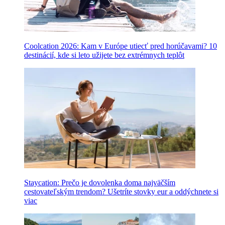
Coolcation 2026: Kam v Európe utiecť pred horúčavami? 10
destinácií, kde si leto užijete bez extrémnych teplôt
Staycation: Prečo je dovolenka doma najväčším
cestovateľským trendom? Ušetríte stovky eur a oddýchnete si
viac