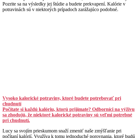
Pozrite sa na výsledky jej štúdie a budete prekvapení. Kalórie v
potravinách sú v niektorých prípadoch zarážajúco podobné.
Vysoko kalorické potraviny, ktoré budete potrebovať pri
chudnutí
Počítate si každú kalóriu, ktorú prijímate? Odborníci na výživu
sa zhodujú, že niektoré kalorické potraviny sú veľmi potrebné
pri chudnutí.
Lucy sa svojím prieskumom snaží zmeniť naše zmýšľanie pri
počítaní kalórií. Využíva k tomu jednoduché porovnania, ktoré budú