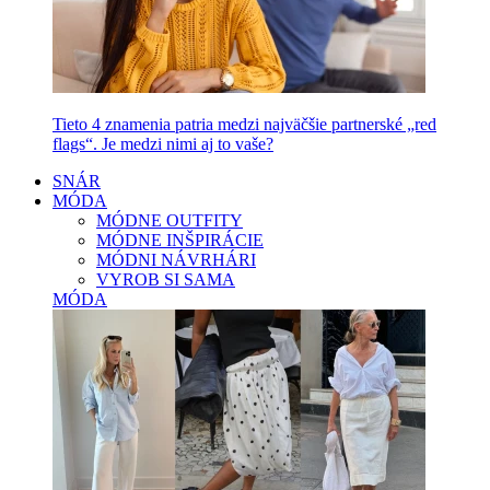
Tieto 4 znamenia patria medzi najväčšie partnerské „red
flags“. Je medzi nimi aj to vaše?
SNÁR
MÓDA
MÓDNE OUTFITY
MÓDNE INŠPIRÁCIE
MÓDNI NÁVRHÁRI
VYROB SI SAMA
MÓDA