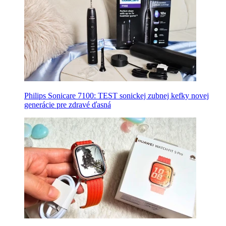
Philips Sonicare 7100: TEST sonickej zubnej kefky novej
generácie pre zdravé ďasná