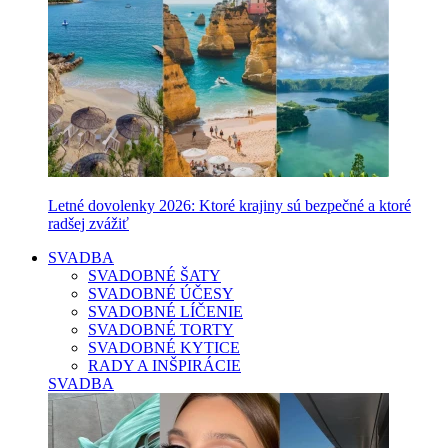
Letné dovolenky 2026: Ktoré krajiny sú bezpečné a ktoré
radšej zvážiť
SVADBA
SVADOBNÉ ŠATY
SVADOBNÉ ÚČESY
SVADOBNÉ LÍČENIE
SVADOBNÉ TORTY
SVADOBNÉ KYTICE
RADY A INŠPIRÁCIE
SVADBA