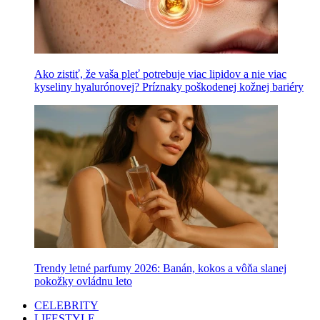
Ako zistiť, že vaša pleť potrebuje viac lipidov a nie viac
kyseliny hyalurónovej? Príznaky poškodenej kožnej bariéry
Trendy letné parfumy 2026: Banán, kokos a vôňa slanej
pokožky ovládnu leto
CELEBRITY
LIFESTYLE