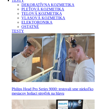
TESTY
DEKORATÍVNA KOZMETIKA
PLEŤOVÁ KOZMETIKA
TELOVÁ KOZMETIKA
VLASOVÁ KOZMETIKA
ELEKTORONIKA
OSTATNÉ
TESTY
Philips Head Pro Series 9000: testovali sme niekoľko
mesiacov holiaci strojček na hlavu