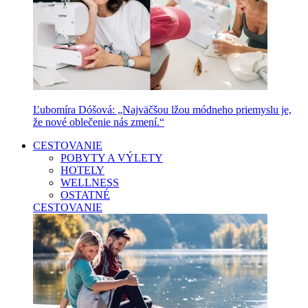
Ľubomíra Dóšová: „Najväčšou lžou módneho priemyslu je,
že nové oblečenie nás zmení.“
CESTOVANIE
POBYTY A VÝLETY
HOTELY
WELLNESS
OSTATNÉ
CESTOVANIE