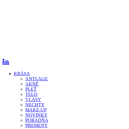
KRÁSA
ANTI-AGE
AKNÉ
PLEŤ
TELO
VLASY
NECHTY
MAKE-UP
NOVINKY
PORADŇA
PREMENY