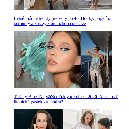
Letné módne trendy pre ženy po 40: Bodky, popelín,
bermudy a kúsky, ktoré lichotia postave
Tiffany Blue: Najväčší módny trend leta 2026. Ako nosiť
ikonickú pastelovú modrú?