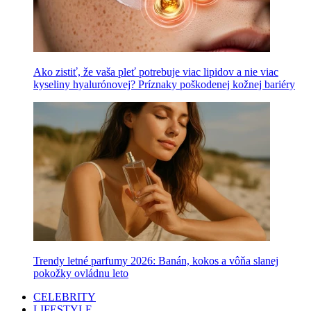
Ako zistiť, že vaša pleť potrebuje viac lipidov a nie viac
kyseliny hyalurónovej? Príznaky poškodenej kožnej bariéry
Trendy letné parfumy 2026: Banán, kokos a vôňa slanej
pokožky ovládnu leto
CELEBRITY
LIFESTYLE