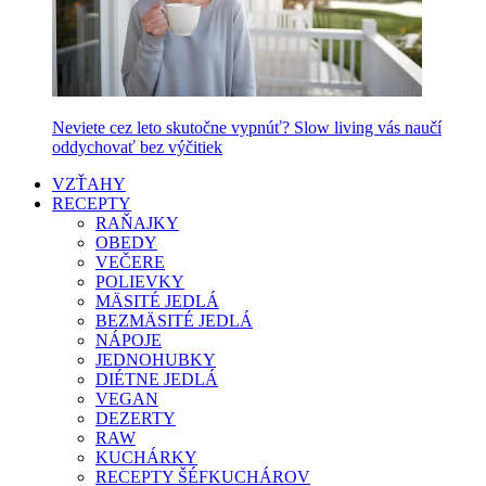
Neviete cez leto skutočne vypnúť? Slow living vás naučí
oddychovať bez výčitiek
VZŤAHY
RECEPTY
RAŇAJKY
OBEDY
VEČERE
POLIEVKY
MÄSITÉ JEDLÁ
BEZMÄSITÉ JEDLÁ
NÁPOJE
JEDNOHUBKY
DIÉTNE JEDLÁ
VEGAN
DEZERTY
RAW
KUCHÁRKY
RECEPTY ŠÉFKUCHÁROV