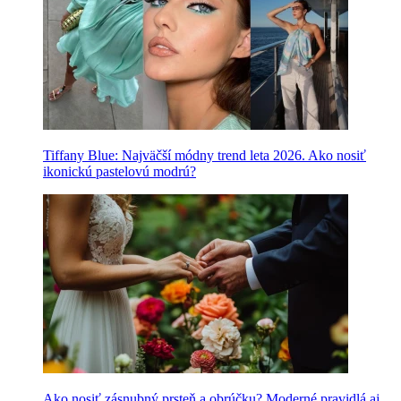
Tiffany Blue: Najväčší módny trend leta 2026. Ako nosiť
ikonickú pastelovú modrú?
Ako nosiť zásnubný prsteň a obrúčku? Moderné pravidlá aj