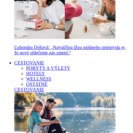
Ľubomíra Dóšová: „Najväčšou lžou módneho priemyslu je,
že nové oblečenie nás zmení.“
CESTOVANIE
POBYTY A VÝLETY
HOTELY
WELLNESS
OSTATNÉ
CESTOVANIE