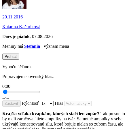
20.11.2016
Katarína Kačuriková
Dnes je
piatok
, 07.08.2026
Meniny má
Štefánia
- význam mena
Prehrať
Vypočuť článok
Pripravujem slovenský hlas...
0:00
--:--
Rýchlosť
Hlas
Zastaviť
Krajšia vďaka kvapkám, ktorých stačí len zopár?
Tak presne to
by mali zaručovať tieto ampulky na tvár. Samotné ampulky v sebe
ukrývajú koncetrovanú silu, ktorá bojuje nielen so zubom času, ale