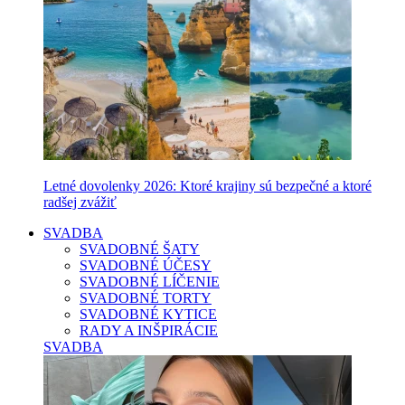
Letné dovolenky 2026: Ktoré krajiny sú bezpečné a ktoré
radšej zvážiť
SVADBA
SVADOBNÉ ŠATY
SVADOBNÉ ÚČESY
SVADOBNÉ LÍČENIE
SVADOBNÉ TORTY
SVADOBNÉ KYTICE
RADY A INŠPIRÁCIE
SVADBA