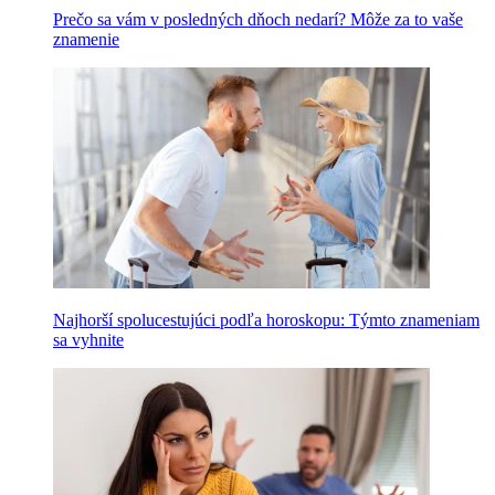
Prečo sa vám v posledných dňoch nedarí? Môže za to vaše
znamenie
Najhorší spolucestujúci podľa horoskopu: Týmto znameniam
sa vyhnite