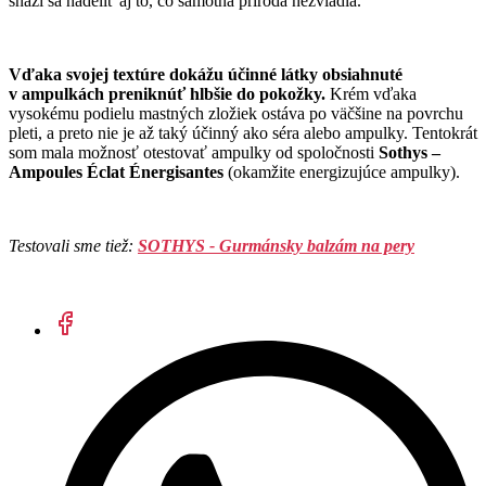
snaží sa nadeliť aj to, čo samotná príroda nezvládla.
Vďaka svojej textúre dokážu účinné látky obsiahnuté
v ampulkách preniknúť hlbšie do pokožky.
Krém vďaka
vysokému podielu mastných zložiek ostáva po väčšine na povrchu
pleti, a preto nie je až taký účinný ako séra alebo ampulky. Tentokrát
som mala možnosť otestovať ampulky od spoločnosti
Sothys –
Ampoules Éclat Énergisantes
(okamžite energizujúce ampulky).
Testovali sme tiež:
SOTHYS - Gurmánsky balzám na pery