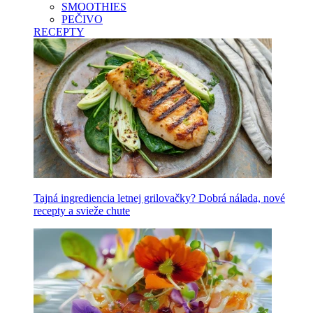
SMOOTHIES
PEČIVO
RECEPTY
Tajná ingrediencia letnej grilovačky? Dobrá nálada, nové
recepty a svieže chute