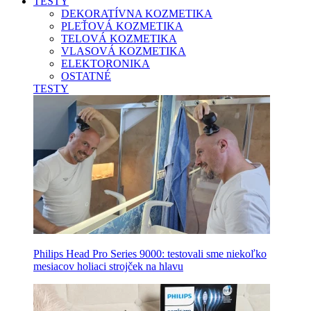
TESTY
DEKORATÍVNA KOZMETIKA
PLEŤOVÁ KOZMETIKA
TELOVÁ KOZMETIKA
VLASOVÁ KOZMETIKA
ELEKTORONIKA
OSTATNÉ
TESTY
Philips Head Pro Series 9000: testovali sme niekoľko
mesiacov holiaci strojček na hlavu