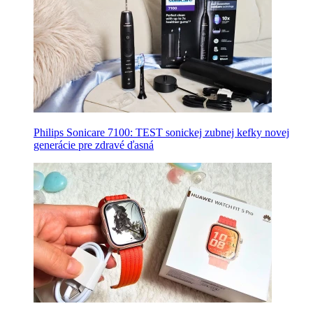
Philips Sonicare 7100: TEST sonickej zubnej kefky novej
generácie pre zdravé ďasná