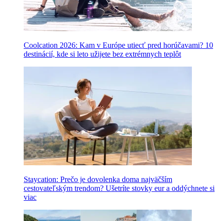
Coolcation 2026: Kam v Európe utiecť pred horúčavami? 10
destinácií, kde si leto užijete bez extrémnych teplôt
Staycation: Prečo je dovolenka doma najväčším
cestovateľským trendom? Ušetríte stovky eur a oddýchnete si
viac