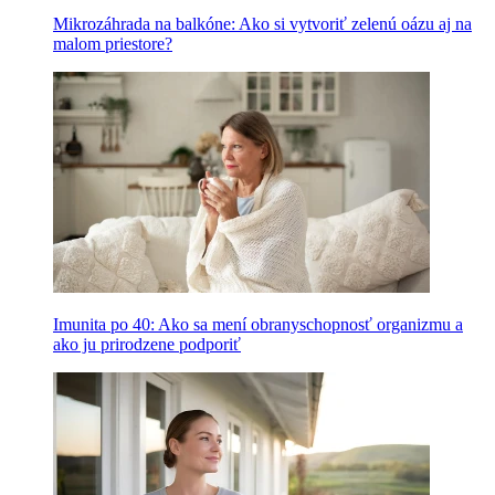
Mikrozáhrada na balkóne: Ako si vytvoriť zelenú oázu aj na
malom priestore?
Imunita po 40: Ako sa mení obranyschopnosť organizmu a
ako ju prirodzene podporiť