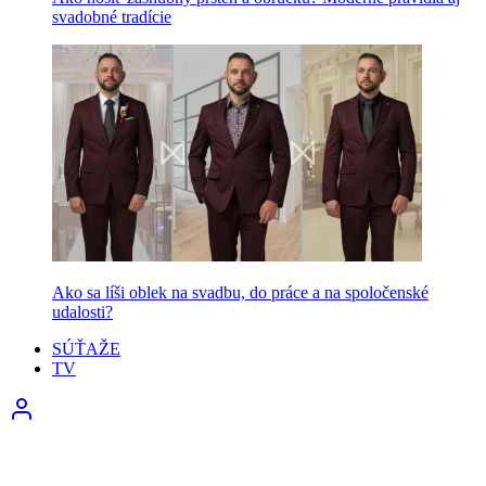
svadobné tradície
Ako sa líši oblek na svadbu, do práce a na spoločenské
udalosti?
SÚŤAŽE
TV