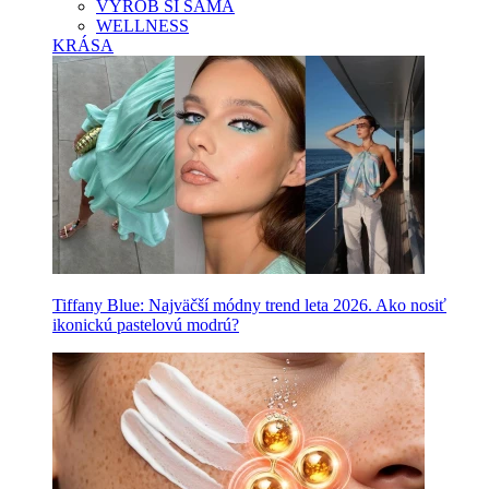
VYROB SI SAMA
WELLNESS
KRÁSA
Tiffany Blue: Najväčší módny trend leta 2026. Ako nosiť
ikonickú pastelovú modrú?