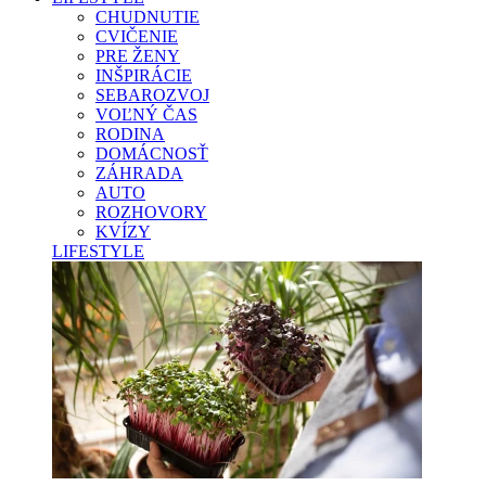
CHUDNUTIE
CVIČENIE
PRE ŽENY
INŠPIRÁCIE
SEBAROZVOJ
VOĽNÝ ČAS
RODINA
DOMÁCNOSŤ
ZÁHRADA
AUTO
ROZHOVORY
KVÍZY
LIFESTYLE