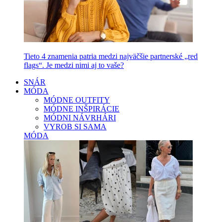
Tieto 4 znamenia patria medzi najväčšie partnerské „red
flags“. Je medzi nimi aj to vaše?
SNÁR
MÓDA
MÓDNE OUTFITY
MÓDNE INŠPIRÁCIE
MÓDNI NÁVRHÁRI
VYROB SI SAMA
MÓDA