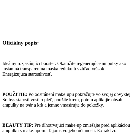
Oficiálny popis:
Ideálny rozjasňujúci booster: Okamžite regenerujúce ampulky ako
instantná transparentná maska redukujú vzhľad vrások.
Energizujúca starostlivosť.
POUŽITIE:
Po odstránení make-upu pokračujte vo svojej obvyklej
Sothys starostlivosti o pleť, použite krém, potom aplikujte obsah
ampulky na tvár a krk a jemne vmasírujte do pokožky.
BEAUTY TIP:
Pre dlhotrvajúci make-up zmiešajte pred aplikáciou
ampulku s make-upom! Tajomstvo jeho účinnosti: Extrakt zo