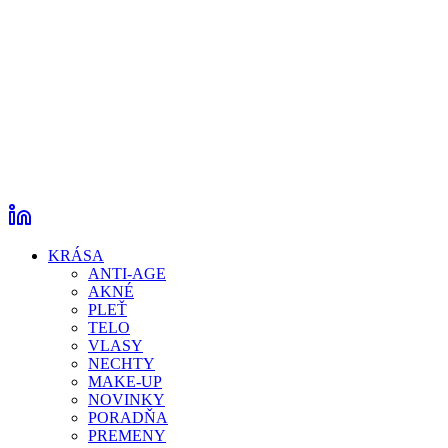
KRÁSA
ANTI-AGE
AKNÉ
PLEŤ
TELO
VLASY
NECHTY
MAKE-UP
NOVINKY
PORADŇA
PREMENY