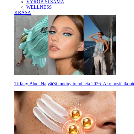
VYROB SI SAMA
WELLNESS
KRÁSA
Tiffany Blue: Najväčší módny trend leta 2026. Ako nosiť ikon