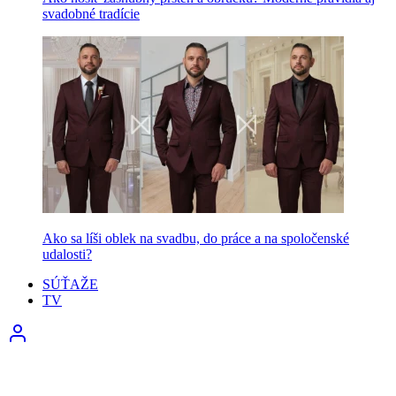
svadobné tradície
Ako sa líši oblek na svadbu, do práce a na spoločenské
udalosti?
SÚŤAŽE
TV