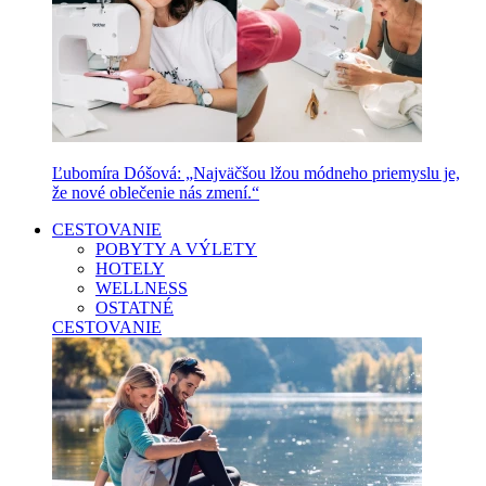
Ľubomíra Dóšová: „Najväčšou lžou módneho priemyslu je,
že nové oblečenie nás zmení.“
CESTOVANIE
POBYTY A VÝLETY
HOTELY
WELLNESS
OSTATNÉ
CESTOVANIE