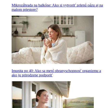
Mikrozáhrada na balkóne: Ako si vytvoriť zelenú oázu aj na
malom priestore?
Imunita po 40: Ako sa mení obranyschopnosť organizmu a
ako ju prirodzene podporiť