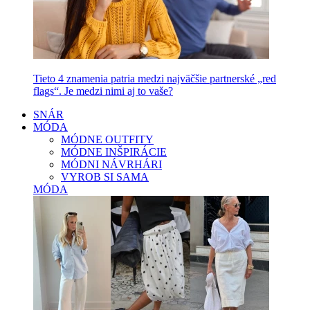
Tieto 4 znamenia patria medzi najväčšie partnerské „red
flags“. Je medzi nimi aj to vaše?
SNÁR
MÓDA
MÓDNE OUTFITY
MÓDNE INŠPIRÁCIE
MÓDNI NÁVRHÁRI
VYROB SI SAMA
MÓDA