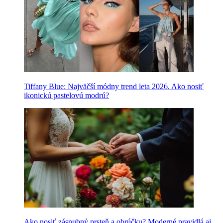
Tiffany Blue: Najväčší módny trend leta 2026. Ako nosiť
ikonickú pastelovú modrú?
Ako nosiť zásnubný prsteň a obrúčku? Moderné pravidlá aj