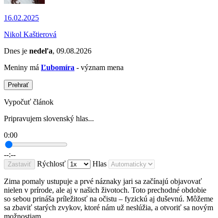
16.02.2025
Nikol Kaštierová
Dnes je
nedeľa
, 09.08.2026
Meniny má
Ľubomíra
- význam mena
Prehrať
Vypočuť článok
Pripravujem slovenský hlas...
0:00
--:--
Rýchlosť
Hlas
Zastaviť
Zima pomaly ustupuje a prvé náznaky jari sa začínajú objavovať
nielen v prírode, ale aj v našich životoch. Toto prechodné obdobie
so sebou prináša príležitosť na očistu – fyzickú aj duševnú. Môžeme
sa zbaviť starých zvykov, ktoré nám už neslúžia, a otvoriť sa novým
možnostiam.