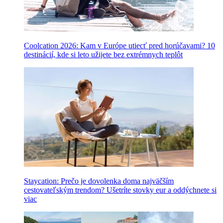
Coolcation 2026: Kam v Európe utiecť pred horúčavami? 10
destinácií, kde si leto užijete bez extrémnych teplôt
Staycation: Prečo je dovolenka doma najväčším
cestovateľským trendom? Ušetríte stovky eur a oddýchnete si
viac