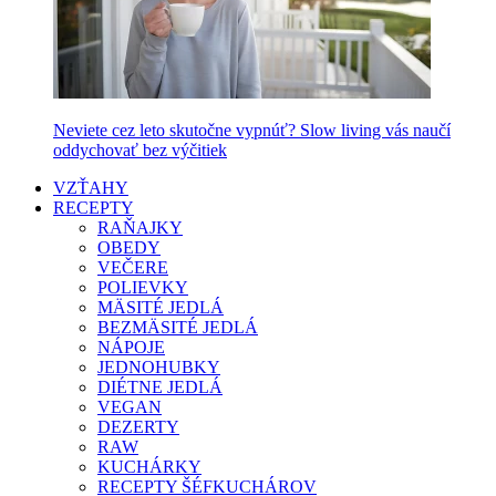
Neviete cez leto skutočne vypnúť? Slow living vás naučí
oddychovať bez výčitiek
VZŤAHY
RECEPTY
RAŇAJKY
OBEDY
VEČERE
POLIEVKY
MÄSITÉ JEDLÁ
BEZMÄSITÉ JEDLÁ
NÁPOJE
JEDNOHUBKY
DIÉTNE JEDLÁ
VEGAN
DEZERTY
RAW
KUCHÁRKY
RECEPTY ŠÉFKUCHÁROV