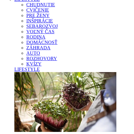
CHUDNUTIE
CVIČENIE
PRE ŽENY
INŠPIRÁCIE
SEBAROZVOJ
VOĽNÝ ČAS
RODINA
DOMÁCNOSŤ
ZÁHRADA
AUTO
ROZHOVORY
KVÍZY
LIFESTYLE