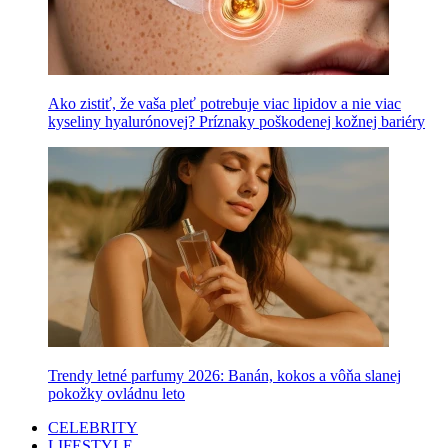
Ako zistiť, že vaša pleť potrebuje viac lipidov a nie viac
kyseliny hyalurónovej? Príznaky poškodenej kožnej bariéry
Trendy letné parfumy 2026: Banán, kokos a vôňa slanej
pokožky ovládnu leto
CELEBRITY
LIFESTYLE