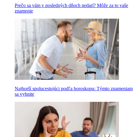
Prečo sa vám v posledných dňoch nedarí? Môže za to vaše
znamenie
Najhorší spolucestujúci podľa horoskopu: Týmto znameniam
sa vyhnite