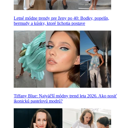
Letné módne trendy pre ženy po 40: Bodky, popelín,
bermudy a kúsky, ktoré lichotia postave
Tiffany Blue: Najväčší módny trend leta 2026. Ako nosiť
ikonickú pastelovú modrú?