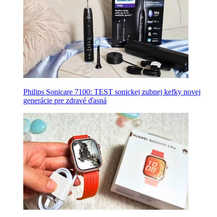
Philips Sonicare 7100: TEST sonickej zubnej kefky novej
generácie pre zdravé ďasná