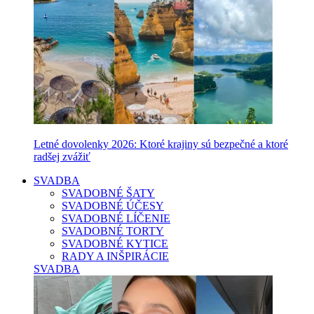
Letné dovolenky 2026: Ktoré krajiny sú bezpečné a ktoré
radšej zvážiť
SVADBA
SVADOBNÉ ŠATY
SVADOBNÉ ÚČESY
SVADOBNÉ LÍČENIE
SVADOBNÉ TORTY
SVADOBNÉ KYTICE
RADY A INŠPIRÁCIE
SVADBA