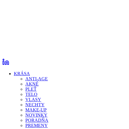
KRÁSA
ANTI-AGE
AKNÉ
PLEŤ
TELO
VLASY
NECHTY
MAKE-UP
NOVINKY
PORADŇA
PREMENY