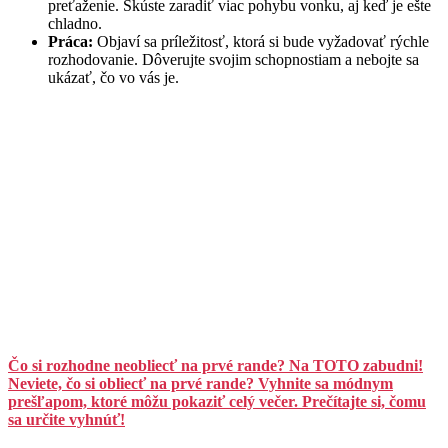
preťaženie. Skúste zaradiť viac pohybu vonku, aj keď je ešte
chladno.
Práca:
Objaví sa príležitosť, ktorá si bude vyžadovať rýchle
rozhodovanie. Dôverujte svojim schopnostiam a nebojte sa
ukázať, čo vo vás je.
Čo si rozhodne neobliecť na prvé rande? Na TOTO zabudni!
Neviete, čo si obliecť na prvé rande? Vyhnite sa módnym
prešľapom, ktoré môžu pokaziť celý večer. Prečítajte si, čomu
sa určite vyhnúť!