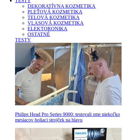
TESTY
DEKORATÍVNA KOZMETIKA
PLEŤOVÁ KOZMETIKA
TELOVÁ KOZMETIKA
VLASOVÁ KOZMETIKA
ELEKTORONIKA
OSTATNÉ
TESTY
Philips Head Pro Series 9000: testovali sme niekoľko
mesiacov holiaci strojček na hlavu