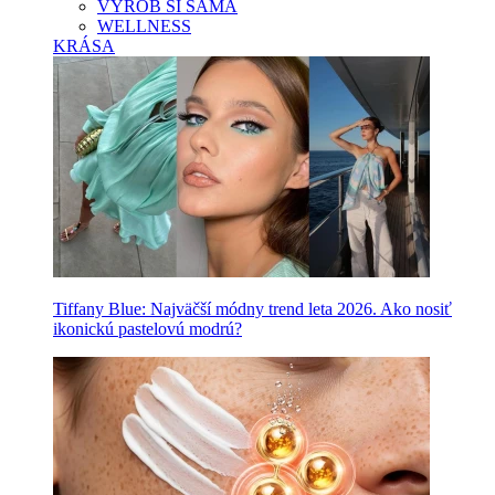
VYROB SI SAMA
WELLNESS
KRÁSA
Tiffany Blue: Najväčší módny trend leta 2026. Ako nosiť
ikonickú pastelovú modrú?