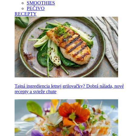
SMOOTHIES
PEČIVO
RECEPTY
Tajná ingrediencia letnej grilovačky? Dobrá nálada, nové
recepty a svieže chute