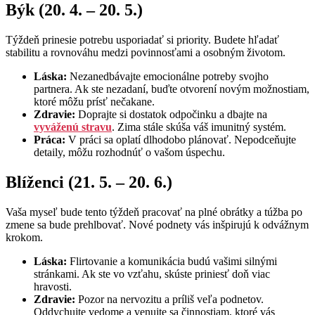
Býk (20. 4. – 20. 5.)
Týždeň prinesie potrebu usporiadať si priority. Budete hľadať
stabilitu a rovnováhu medzi povinnosťami a osobným životom.
Láska:
Nezanedbávajte emocionálne potreby svojho
partnera. Ak ste nezadaní, buďte otvorení novým možnostiam,
ktoré môžu prísť nečakane.
Zdravie:
Doprajte si dostatok odpočinku a dbajte na
vyváženú stravu
. Zima stále skúša váš imunitný systém.
Práca:
V práci sa oplatí dlhodobo plánovať. Nepodceňujte
detaily, môžu rozhodnúť o vašom úspechu.
Blíženci (21. 5. – 20. 6.)
Vaša myseľ bude tento týždeň pracovať na plné obrátky a túžba po
zmene sa bude prehlbovať. Nové podnety vás inšpirujú k odvážnym
krokom.
Láska:
Flirtovanie a komunikácia budú vašimi silnými
stránkami. Ak ste vo vzťahu, skúste priniesť doň viac
hravosti.
Zdravie:
Pozor na nervozitu a príliš veľa podnetov.
Oddychujte vedome a venujte sa činnostiam, ktoré vás