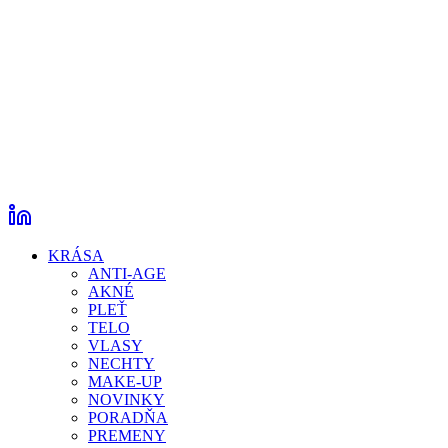
KRÁSA
ANTI-AGE
AKNÉ
PLEŤ
TELO
VLASY
NECHTY
MAKE-UP
NOVINKY
PORADŇA
PREMENY