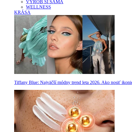
VYROB SI SAMA
WELLNESS
KRÁSA
Tiffany Blue: Najväčší módny trend leta 2026. Ako nosiť ikon