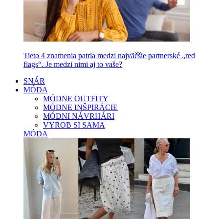
Tieto 4 znamenia patria medzi najväčšie partnerské „red
flags“. Je medzi nimi aj to vaše?
SNÁR
MÓDA
MÓDNE OUTFITY
MÓDNE INŠPIRÁCIE
MÓDNI NÁVRHÁRI
VYROB SI SAMA
MÓDA