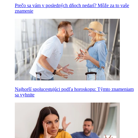
Prečo sa vám v posledných dňoch nedarí? Môže za to vaše
znamenie
Najhorší spolucestujúci podľa horoskopu: Týmto znameniam
sa vyhnite