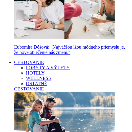
Ľubomíra Dóšová: „Najväčšou lžou módneho priemyslu je,
že nové oblečenie nás zmení.“
CESTOVANIE
POBYTY A VÝLETY
HOTELY
WELLNESS
OSTATNÉ
CESTOVANIE