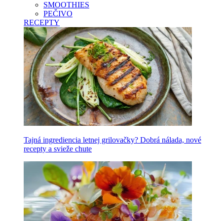
SMOOTHIES
PEČIVO
RECEPTY
Tajná ingrediencia letnej grilovačky? Dobrá nálada, nové
recepty a svieže chute