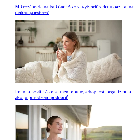
Mikrozáhrada na balkóne: Ako si vytvoriť zelenú oázu aj na
malom priestore?
Imunita po 40: Ako sa mení obranyschopnosť organizmu a
ako ju prirodzene podporiť