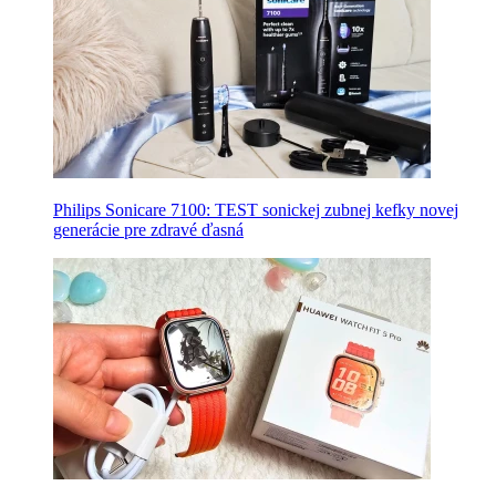
Philips Sonicare 7100: TEST sonickej zubnej kefky novej
generácie pre zdravé ďasná