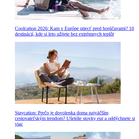
Coolcation 2026: Kam v Európe utiecť pred horúčavami? 10
destinácií, kde si leto užijete bez extrémnych teplôt
Staycation: Prečo je dovolenka doma najväčším
cestovateľským trendom? Ušetríte stovky eur a oddýchnete si
viac