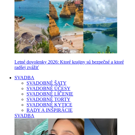
Letné dovolenky 2026: Ktoré krajiny sú bezpečné a ktoré
radšej zvážiť
SVADBA
SVADOBNÉ ŠATY
SVADOBNÉ ÚČESY
SVADOBNÉ LÍČENIE
SVADOBNÉ TORTY
SVADOBNÉ KYTICE
RADY A INŠPIRÁCIE
SVADBA