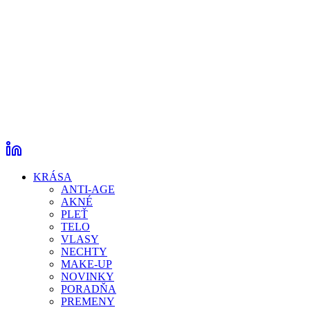
KRÁSA
ANTI-AGE
AKNÉ
PLEŤ
TELO
VLASY
NECHTY
MAKE-UP
NOVINKY
PORADŇA
PREMENY