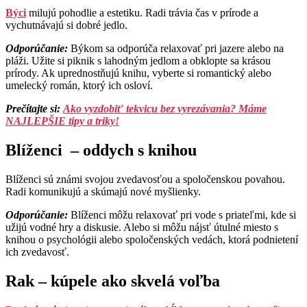
Býci
milujú pohodlie a estetiku. Radi trávia čas v prírode a
vychutnávajú si dobré jedlo.
Odporúčanie:
Býkom sa odporúča relaxovať pri jazere alebo na
pláži. Užite si piknik s lahodným jedlom a obklopte sa krásou
prírody. Ak uprednostňujú knihu, vyberte si romantický alebo
umelecký román, ktorý ich osloví.
Prečítajte si:
Ako vyzdobiť tekvicu bez vyrezávania? Máme
NAJLEPŠIE tipy a triky!
Blíženci – oddych s knihou
Blíženci sú známi svojou zvedavosťou a spoločenskou povahou.
Radi komunikujú a skúmajú nové myšlienky.
Odporúčanie:
Blíženci môžu relaxovať pri vode s priateľmi, kde si
užijú vodné hry a diskusie. Alebo si môžu nájsť útulné miesto s
knihou o psychológii alebo spoločenských vedách, ktorá podnietení
ich zvedavosť.
Rak – kúpele ako skvelá voľba