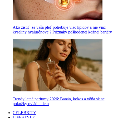
Ako zistiť, že vaša pleť potrebuje viac lipidov a nie viac
kyseliny hyalurónovej? Príznaky poškodenej kožnej bariéry
Trendy letné parfumy 2026: Banán, kokos a vôňa slanej
pokožky ovládnu leto
CELEBRITY
LIFESTYLE