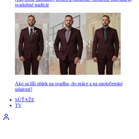
svadobné tradície
Ako sa líši oblek na svadbu, do práce a na spoločenské
udalosti?
SÚŤAŽE
TV