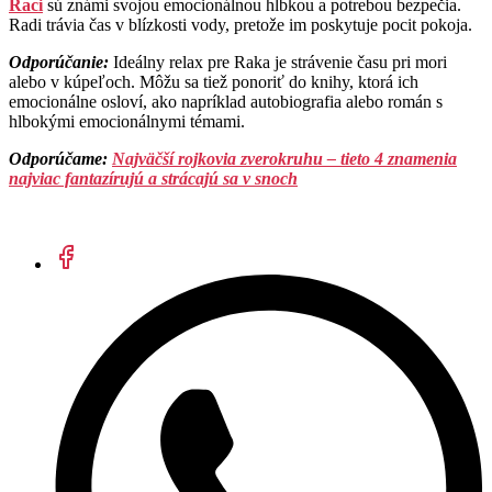
Raci
sú známi svojou emocionálnou hĺbkou a potrebou bezpečia.
Radi trávia čas v blízkosti vody, pretože im poskytuje pocit pokoja.
Odporúčanie:
Ideálny relax pre Raka je strávenie času pri mori
alebo v kúpeľoch. Môžu sa tiež ponoriť do knihy, ktorá ich
emocionálne osloví, ako napríklad autobiografia alebo román s
hlbokými emocionálnymi témami.
Odporúčame:
Najväčší rojkovia zverokruhu – tieto 4 znamenia
najviac fantazírujú a strácajú sa v snoch