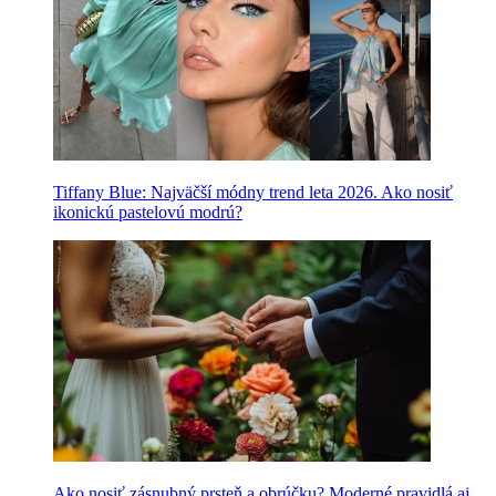
Tiffany Blue: Najväčší módny trend leta 2026. Ako nosiť
ikonickú pastelovú modrú?
Ako nosiť zásnubný prsteň a obrúčku? Moderné pravidlá aj