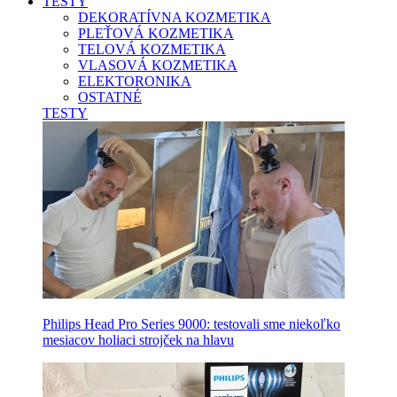
TESTY
DEKORATÍVNA KOZMETIKA
PLEŤOVÁ KOZMETIKA
TELOVÁ KOZMETIKA
VLASOVÁ KOZMETIKA
ELEKTORONIKA
OSTATNÉ
TESTY
Philips Head Pro Series 9000: testovali sme niekoľko
mesiacov holiaci strojček na hlavu