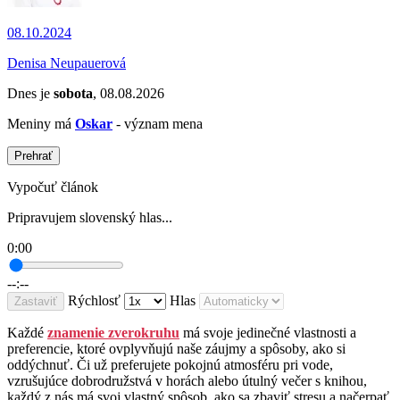
08.10.2024
Denisa Neupauerová
Dnes je
sobota
, 08.08.2026
Meniny má
Oskar
- význam mena
Prehrať
Vypočuť článok
Pripravujem slovenský hlas...
0:00
--:--
Rýchlosť
Hlas
Zastaviť
Každé
znamenie zverokruhu
má svoje jedinečné vlastnosti a
preferencie, ktoré ovplyvňujú naše záujmy a spôsoby, ako si
oddýchnuť. Či už preferujete pokojnú atmosféru pri vode,
vzrušujúce dobrodružstvá v horách alebo útulný večer s knihou,
každý z nás má svoj vlastný spôsob, ako sa zbaviť stresu a načerpať