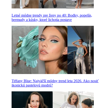
Letné módne trendy pre ženy po 40: Bodky, popelín,
bermudy a kúsky, ktoré lichotia postave
Tiffany Blue: Najväčší módny trend leta 2026. Ako nosiť
ikonickú pastelovú modrú?