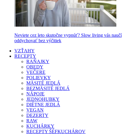
Neviete cez leto skutočne vypnúť? Slow living vás naučí
oddychovať bez výčitiek
VZŤAHY
RECEPTY
RAŇAJKY
OBEDY
VEČERE
POLIEVKY
MÄSITÉ JEDLÁ
BEZMÄSITÉ JEDLÁ
NÁPOJE
JEDNOHUBKY
DIÉTNE JEDLÁ
VEGAN
DEZERTY
RAW
KUCHÁRKY
RECEPTY ŠÉFKUCHÁROV