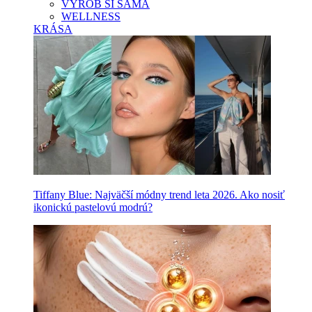
VYROB SI SAMA
WELLNESS
KRÁSA
Tiffany Blue: Najväčší módny trend leta 2026. Ako nosiť
ikonickú pastelovú modrú?