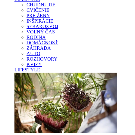
CHUDNUTIE
CVIČENIE
PRE ŽENY
INŠPIRÁCIE
SEBAROZVOJ
VOĽNÝ ČAS
RODINA
DOMÁCNOSŤ
ZÁHRADA
AUTO
ROZHOVORY
KVÍZY
LIFESTYLE