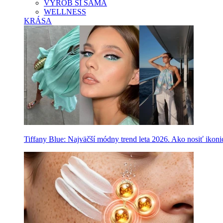
VYROB SI SAMA
WELLNESS
KRÁSA
Tiffany Blue: Najväčší módny trend leta 2026. Ako nosiť ikon