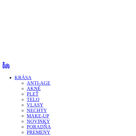
KRÁSA
ANTI-AGE
AKNÉ
PLEŤ
TELO
VLASY
NECHTY
MAKE-UP
NOVINKY
PORADŇA
PREMENY