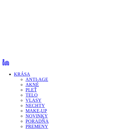
KRÁSA
ANTI-AGE
AKNÉ
PLEŤ
TELO
VLASY
NECHTY
MAKE-UP
NOVINKY
PORADŇA
PREMENY