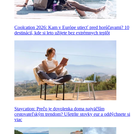
Coolcation 2026: Kam v Európe utiecť pred horúčavami? 10
destinácií, kde si leto užijete bez extrémnych teplôt
Staycation: Prečo je dovolenka doma najväčším
cestovateľským trendom? Ušetríte stovky eur a oddýchnete si
viac