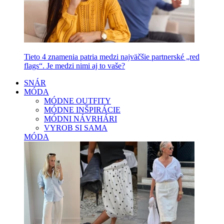
Tieto 4 znamenia patria medzi najväčšie partnerské „red
flags“. Je medzi nimi aj to vaše?
SNÁR
MÓDA
MÓDNE OUTFITY
MÓDNE INŠPIRÁCIE
MÓDNI NÁVRHÁRI
VYROB SI SAMA
MÓDA