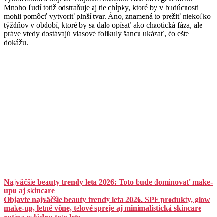
Mnoho ľudí totiž odstraňuje aj tie chĺpky, ktoré by v budúcnosti
mohli pomôcť vytvoriť plnší tvar. Áno, znamená to prežiť niekoľko
týždňov v období, ktoré by sa dalo opísať ako chaotická fáza, ale
práve vtedy dostávajú vlasové folikuly šancu ukázať, čo ešte
dokážu.
Najväčšie beauty trendy leta 2026: Toto bude dominovať make-
upu aj skincare
Objavte najväčšie beauty trendy leta 2026. SPF produkty, glow
make-up, letné vône, telové spreje aj minimalistická skincare
rutina ovládnu toto leto.