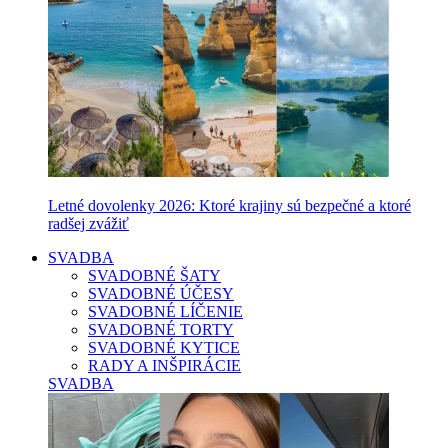
Letné dovolenky 2026: Ktoré krajiny sú bezpečné a ktoré
radšej zvážiť
SVADBA
SVADOBNÉ ŠATY
SVADOBNÉ ÚČESY
SVADOBNÉ LÍČENIE
SVADOBNÉ TORTY
SVADOBNÉ KYTICE
RADY A INŠPIRÁCIE
SVADBA