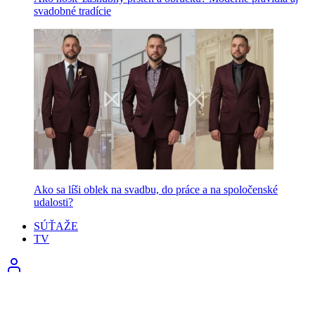
svadobné tradície
Ako sa líši oblek na svadbu, do práce a na spoločenské
udalosti?
SÚŤAŽE
TV