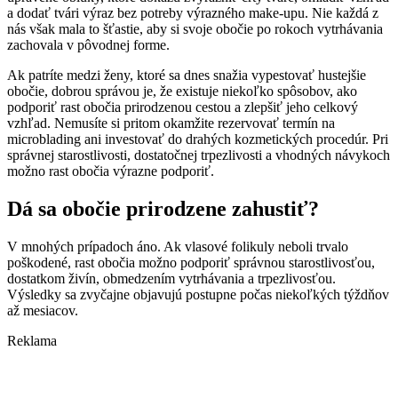
a dodať tvári výraz bez potreby výrazného make-upu. Nie každá z
nás však mala to šťastie, aby si svoje obočie po rokoch vytrhávania
zachovala v pôvodnej forme.
Ak patríte medzi ženy, ktoré sa dnes snažia vypestovať hustejšie
obočie, dobrou správou je, že existuje niekoľko spôsobov, ako
podporiť rast obočia prirodzenou cestou a zlepšiť jeho celkový
vzhľad. Nemusíte si pritom okamžite rezervovať termín na
microblading ani investovať do drahých kozmetických procedúr. Pri
správnej starostlivosti, dostatočnej trpezlivosti a vhodných návykoch
možno rast obočia výrazne podporiť.
Dá sa obočie prirodzene zahustiť?
V mnohých prípadoch áno. Ak vlasové folikuly neboli trvalo
poškodené, rast obočia možno podporiť správnou starostlivosťou,
dostatkom živín, obmedzením vytrhávania a trpezlivosťou.
Výsledky sa zvyčajne objavujú postupne počas niekoľkých týždňov
až mesiacov.
Reklama