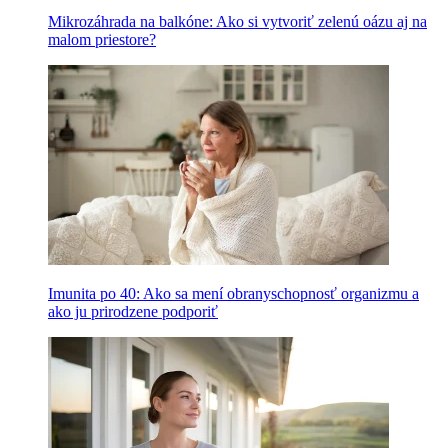
Mikrozáhrada na balkóne: Ako si vytvoriť zelenú oázu aj na
malom priestore?
Imunita po 40: Ako sa mení obranyschopnosť organizmu a
ako ju prirodzene podporiť