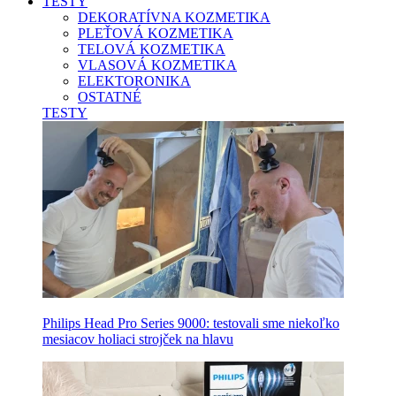
TESTY
DEKORATÍVNA KOZMETIKA
PLEŤOVÁ KOZMETIKA
TELOVÁ KOZMETIKA
VLASOVÁ KOZMETIKA
ELEKTORONIKA
OSTATNÉ
TESTY
Philips Head Pro Series 9000: testovali sme niekoľko
mesiacov holiaci strojček na hlavu