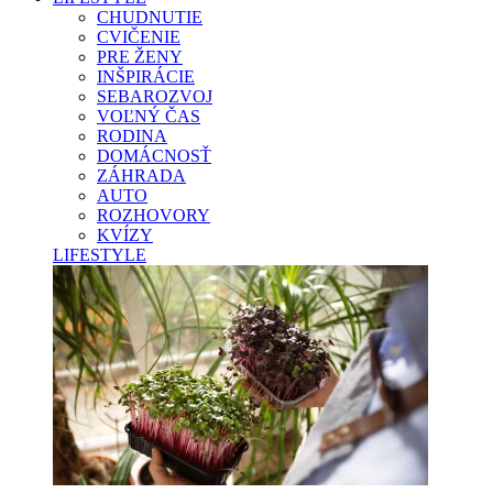
CHUDNUTIE
CVIČENIE
PRE ŽENY
INŠPIRÁCIE
SEBAROZVOJ
VOĽNÝ ČAS
RODINA
DOMÁCNOSŤ
ZÁHRADA
AUTO
ROZHOVORY
KVÍZY
LIFESTYLE