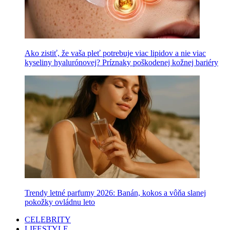
Ako zistiť, že vaša pleť potrebuje viac lipidov a nie viac
kyseliny hyalurónovej? Príznaky poškodenej kožnej bariéry
Trendy letné parfumy 2026: Banán, kokos a vôňa slanej
pokožky ovládnu leto
CELEBRITY
LIFESTYLE