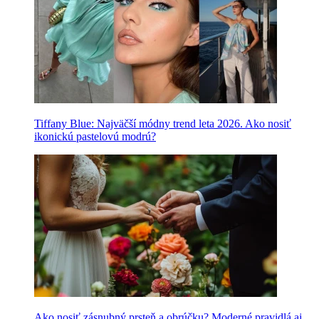
Tiffany Blue: Najväčší módny trend leta 2026. Ako nosiť
ikonickú pastelovú modrú?
Ako nosiť zásnubný prsteň a obrúčku? Moderné pravidlá aj