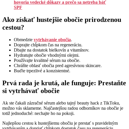
hovoria vedecké dôkazy a prečo sa netreba báť
SPF
Ako získať hustejšie obočie prirodzenou
cestou?
Obmedzte
vytrhávanie obočia
.
Doprajte chĺpkom čas na regeneráciu.
Dbajte na dostatok bielkovín a vitamínov.
Hydratujte obočie vhodnými olejmi.
Používajte kvalitné sérum na obočie.
Chráňte oblasť obočia pred agresívnou skincare.
Buďte trpezlivé a konzistentné.
Prvá rada je krutá, ale funguje: Prestaňte
si vytrhávať obočie
Ak ste čakali zázračné sérum alebo tajný beauty hack z TikToku,
možno vás sklameme. Najčastejšou radou odborníkov na obočie je
totiž jednoduché: nechajte ho na pokoji.
Najlepšou cestou k hustejšiemu obočiu je prestať s pravidelným
vytrhávaním a dopriať chĺpkom dostatok času na regeneráciu.