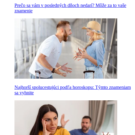
Prečo sa vám v posledných dňoch nedarí? Môže za to vaše
znamenie
Najhorší spolucestujúci podľa horoskopu: Týmto znameniam
sa vyhnite