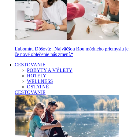
Ľubomíra Dóšová: „Najväčšou lžou módneho priemyslu je,
že nové oblečenie nás zmení.“
CESTOVANIE
POBYTY A VÝLETY
HOTELY
WELLNESS
OSTATNÉ
CESTOVANIE