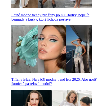
Letné módne trendy pre ženy po 40: Bodky, popelín,
bermudy a kúsky, ktoré lichotia postave
Tiffany Blue: Najväčší módny trend leta 2026. Ako nosiť
ikonickú pastelovú modrú?