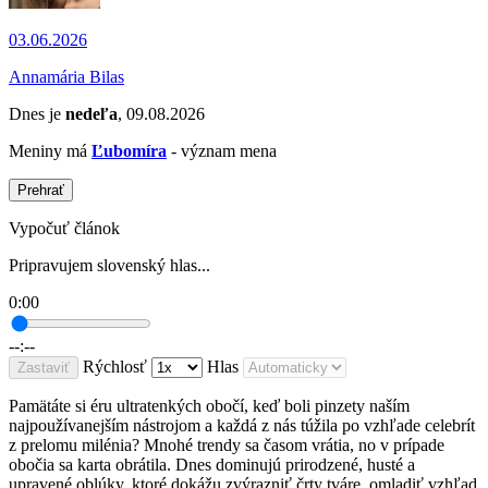
03.06.2026
Annamária Bilas
Dnes je
nedeľa
, 09.08.2026
Meniny má
Ľubomíra
- význam mena
Prehrať
Vypočuť článok
Pripravujem slovenský hlas...
0:00
--:--
Rýchlosť
Hlas
Zastaviť
Pamätáte si éru ultratenkých obočí, keď boli pinzety naším
najpoužívanejším nástrojom a každá z nás túžila po vzhľade celebrít
z prelomu milénia? Mnohé trendy sa časom vrátia, no v prípade
obočia sa karta obrátila. Dnes dominujú prirodzené, husté a
upravené oblúky, ktoré dokážu zvýrazniť črty tváre, omladiť vzhľad