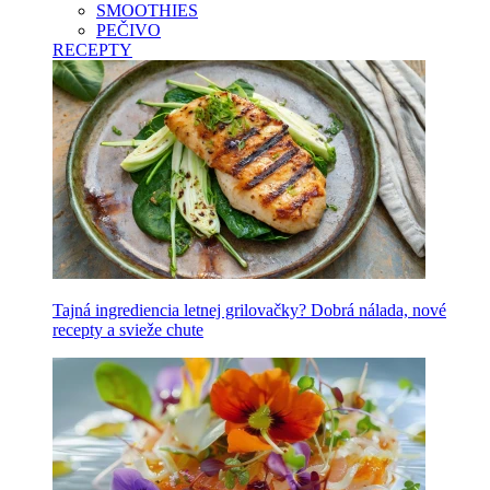
SMOOTHIES
PEČIVO
RECEPTY
Tajná ingrediencia letnej grilovačky? Dobrá nálada, nové
recepty a svieže chute