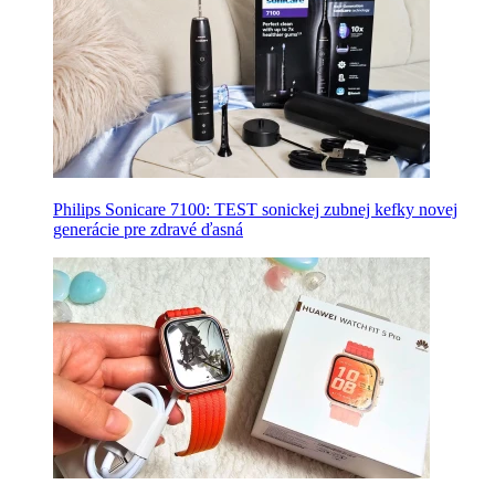
Philips Sonicare 7100: TEST sonickej zubnej kefky novej
generácie pre zdravé ďasná