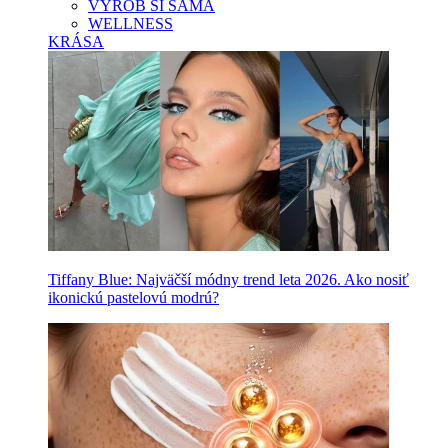
VYROB SI SAMA
WELLNESS
KRÁSA
Tiffany Blue: Najväčší módny trend leta 2026. Ako nosiť
ikonickú pastelovú modrú?