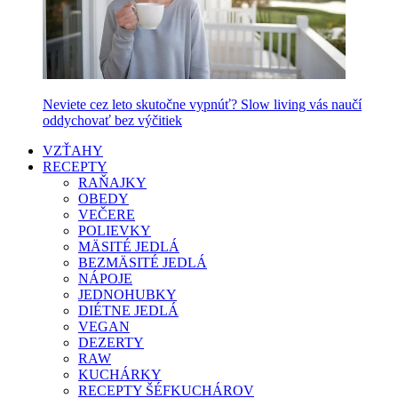
Neviete cez leto skutočne vypnúť? Slow living vás naučí
oddychovať bez výčitiek
VZŤAHY
RECEPTY
RAŇAJKY
OBEDY
VEČERE
POLIEVKY
MÄSITÉ JEDLÁ
BEZMÄSITÉ JEDLÁ
NÁPOJE
JEDNOHUBKY
DIÉTNE JEDLÁ
VEGAN
DEZERTY
RAW
KUCHÁRKY
RECEPTY ŠÉFKUCHÁROV