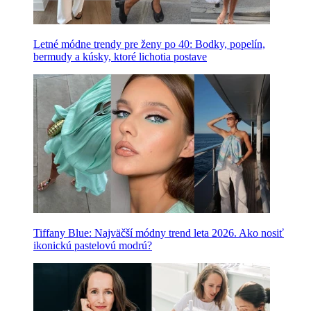
Letné módne trendy pre ženy po 40: Bodky, popelín,
bermudy a kúsky, ktoré lichotia postave
Tiffany Blue: Najväčší módny trend leta 2026. Ako nosiť
ikonickú pastelovú modrú?