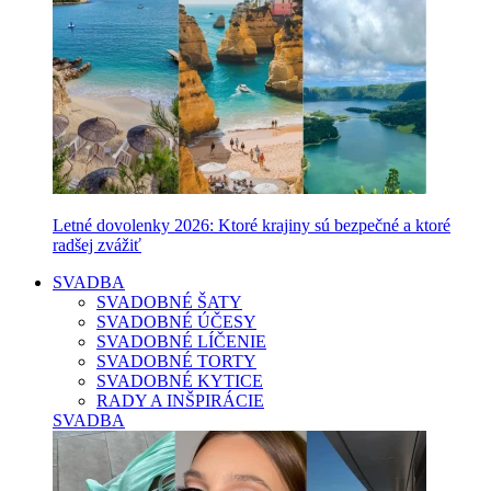
Letné dovolenky 2026: Ktoré krajiny sú bezpečné a ktoré
radšej zvážiť
SVADBA
SVADOBNÉ ŠATY
SVADOBNÉ ÚČESY
SVADOBNÉ LÍČENIE
SVADOBNÉ TORTY
SVADOBNÉ KYTICE
RADY A INŠPIRÁCIE
SVADBA