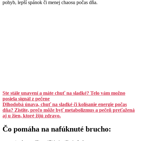
pohyb, lepší spánok či menej chaosu počas dňa.
Ste stále unavení a máte chuť na sladké? Telo vám možno
posiela signál z pečene
Dlhodobá únava, chuť na sladké či kolísanie energie počas
dňa? Zistite, prečo môže byť metabolizmus a pečeň preťažená
aj u žien, ktoré žijú zdravo.
Čo pomáha na nafúknuté brucho: