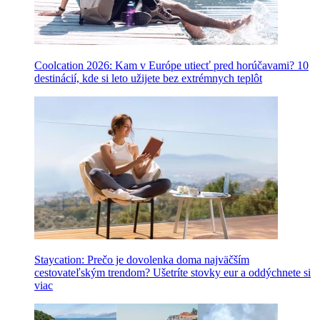
Coolcation 2026: Kam v Európe utiecť pred horúčavami? 10
destinácií, kde si leto užijete bez extrémnych teplôt
Staycation: Prečo je dovolenka doma najväčším
cestovateľským trendom? Ušetríte stovky eur a oddýchnete si
viac