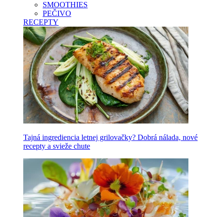
SMOOTHIES
PEČIVO
RECEPTY
Tajná ingrediencia letnej grilovačky? Dobrá nálada, nové
recepty a svieže chute