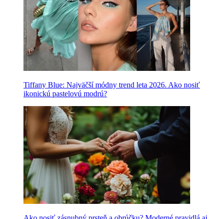
Tiffany Blue: Najväčší módny trend leta 2026. Ako nosiť
ikonickú pastelovú modrú?
Ako nosiť zásnubný prsteň a obrúčku? Moderné pravidlá aj