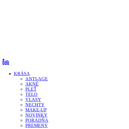
KRÁSA
ANTI-AGE
AKNÉ
PLEŤ
TELO
VLASY
NECHTY
MAKE-UP
NOVINKY
PORADŇA
PREMENY