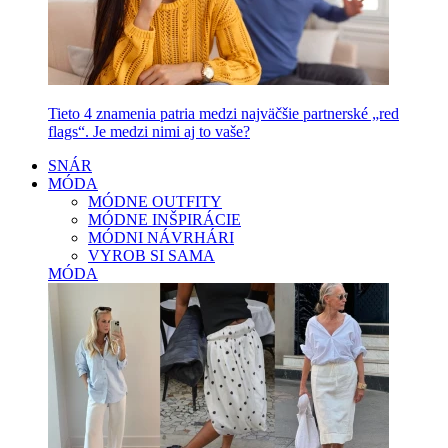
Tieto 4 znamenia patria medzi najväčšie partnerské „red
flags“. Je medzi nimi aj to vaše?
SNÁR
MÓDA
MÓDNE OUTFITY
MÓDNE INŠPIRÁCIE
MÓDNI NÁVRHÁRI
VYROB SI SAMA
MÓDA