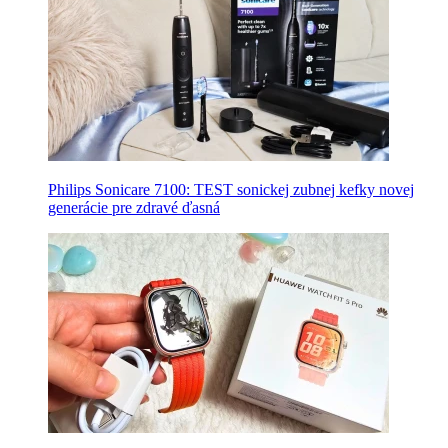
Philips Sonicare 7100: TEST sonickej zubnej kefky novej
generácie pre zdravé ďasná