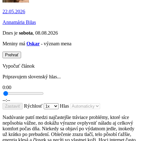
22.05.2026
Annamária Bilas
Dnes je
sobota
, 08.08.2026
Meniny má
Oskar
- význam mena
Prehrať
Vypočuť článok
Pripravujem slovenský hlas...
0:00
--:--
Rýchlosť
Hlas
Zastaviť
Nadúvanie patrí medzi najčastejšie tráviace problémy, ktoré síce
nepôsobia vážne, no dokážu výrazne ovplyvniť náladu aj celkový
komfort počas dňa. Niekedy sa objaví po výdatnom jedle, inokedy
už krátko po prebudení. Oblečenie zrazu tlačí, telo pôsobí ťažšie,
energia klesá a človek sa necíti vo vlastnej koži. Hoci internet často