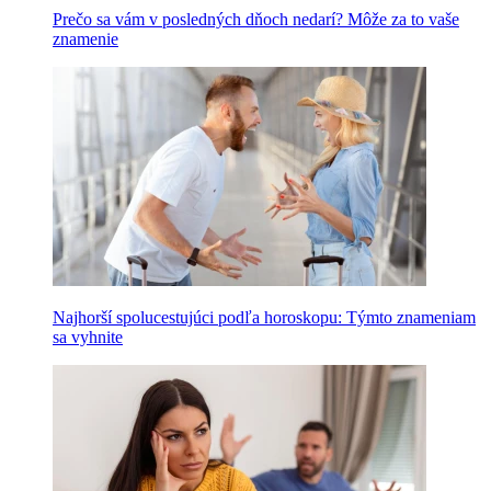
Prečo sa vám v posledných dňoch nedarí? Môže za to vaše
znamenie
Najhorší spolucestujúci podľa horoskopu: Týmto znameniam
sa vyhnite