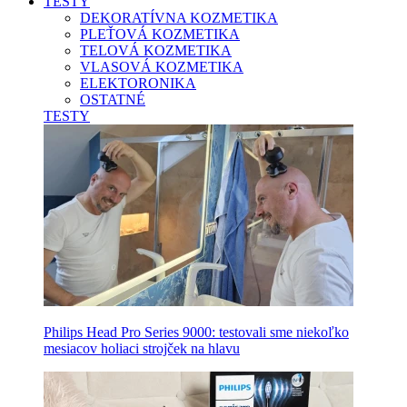
TESTY
DEKORATÍVNA KOZMETIKA
PLEŤOVÁ KOZMETIKA
TELOVÁ KOZMETIKA
VLASOVÁ KOZMETIKA
ELEKTORONIKA
OSTATNÉ
TESTY
Philips Head Pro Series 9000: testovali sme niekoľko
mesiacov holiaci strojček na hlavu