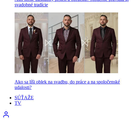
svadobné tradície
Ako sa líši oblek na svadbu, do práce a na spoločenské
udalosti?
SÚŤAŽE
TV