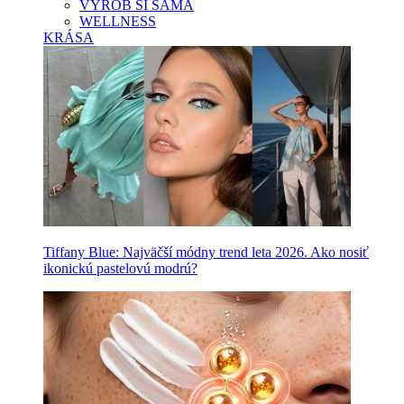
VYROB SI SAMA
WELLNESS
KRÁSA
Tiffany Blue: Najväčší módny trend leta 2026. Ako nosiť
ikonickú pastelovú modrú?