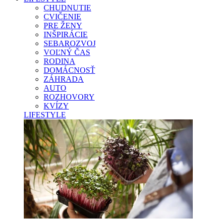
CHUDNUTIE
CVIČENIE
PRE ŽENY
INŠPIRÁCIE
SEBAROZVOJ
VOĽNÝ ČAS
RODINA
DOMÁCNOSŤ
ZÁHRADA
AUTO
ROZHOVORY
KVÍZY
LIFESTYLE