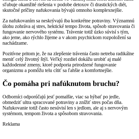
sľubuje okamžité riešenia v podobe detoxov či drastických diét,
skutočné príčiny nafukovania bývajú omnoho komplexnejšie.
Za nafukovaním sa neskrývajú iba konkrétne potraviny. Významnú
úlohu zohráva aj stres, hektické tempo života, spôsob stravovania či
fungovanie nervového systému. Trávenie totiž úzko súvisí s tým,
ako jeme, ako rýchlo žijeme a v akom psychickom rozpoložení sa
nachádzame.
Pozitívne pritom je, že na zlepšenie trávenia často netreba radikálne
meniť celý životný štýl. Veľký rozdiel dokážu urobiť aj malé
každodenné zmeny, ktoré podporia prirodzené fungovanie
organizmu a pomôžu telu cítiť sa ľahšie a komfortnejšie.
Čo pomáha pri nafúknutom bruchu?
Odborníci odporúčajú jesť pomalšie, viac sa hýbať po jedle,
obmedziť ultra spracované potraviny a znížiť stres počas dňa.
Nafukovanie totiž často nesúvisí len s jedlom, ale aj s nervovým
systémom, tempom života a spôsobom stravovania.
Reklama