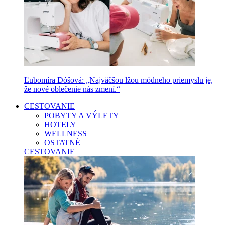
Ľubomíra Dóšová: „Najväčšou lžou módneho priemyslu je,
že nové oblečenie nás zmení.“
CESTOVANIE
POBYTY A VÝLETY
HOTELY
WELLNESS
OSTATNÉ
CESTOVANIE