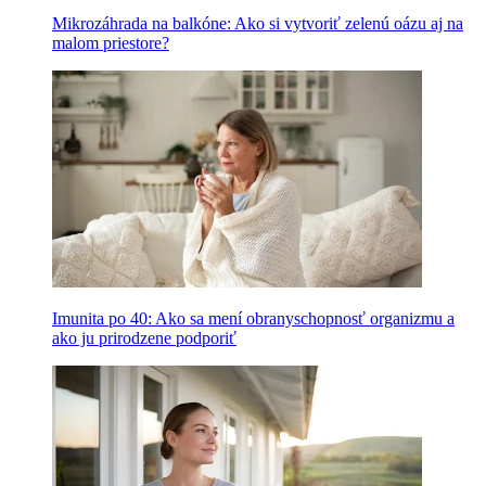
Mikrozáhrada na balkóne: Ako si vytvoriť zelenú oázu aj na
malom priestore?
Imunita po 40: Ako sa mení obranyschopnosť organizmu a
ako ju prirodzene podporiť