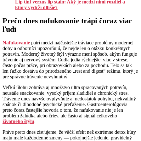
Lip tint verzus lip stain: Aký je medzi nimi rozdiel a
ktorý vydrží dlhšie?
Prečo dnes nafukovanie trápi čoraz viac
ľudí
Nafukovanie
patrí medzi najčastejšie tráviace problémy modernej
doby a odborníci upozorňujú, že nejde len o otázku konkrétnych
potravín. Moderný životný štýl výrazne mení spôsob, akým funguje
trávenie aj nervový systém. Ľudia jedia rýchlejšie, viac v strese,
často počas práce, pri obrazovkách alebo za pochodu. Telo sa tak
len ťažko dostáva do prirodzeného „rest and digest“ režimu, ktorý je
pre správne trávenie nevyhnutný.
Veľkú úlohu zohráva aj množstvo ultra spracovaných potravín,
neustále snackovanie, vysoký príjem sladidiel a chronický stres.
Trávenie dnes navyše ovplyvňuje aj nedostatok pohybu, nekvalitný
spánok či dlhodobé psychické preťaženie. Gastroenterológovia
preto čoraz častejšie hovoria o tom, že nafukovanie nie je len
problém žalúdka alebo čriev, ale často aj signál celkového
životného štýlu
.
Práve preto dnes zisťujeme, že väčší efekt než extrémne detox kúry
majú malé každodenné zmeny — pokojnejšie jedenie, pravidelný