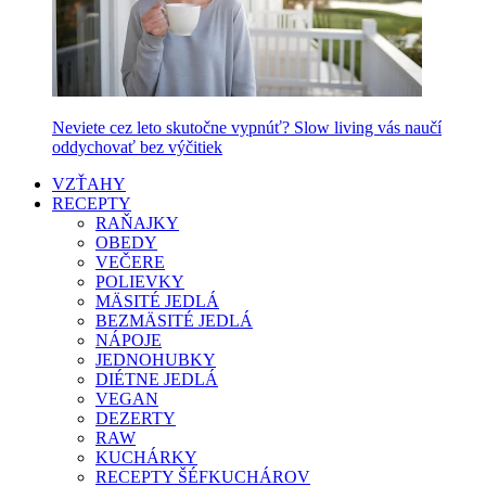
Neviete cez leto skutočne vypnúť? Slow living vás naučí
oddychovať bez výčitiek
VZŤAHY
RECEPTY
RAŇAJKY
OBEDY
VEČERE
POLIEVKY
MÄSITÉ JEDLÁ
BEZMÄSITÉ JEDLÁ
NÁPOJE
JEDNOHUBKY
DIÉTNE JEDLÁ
VEGAN
DEZERTY
RAW
KUCHÁRKY
RECEPTY ŠÉFKUCHÁROV