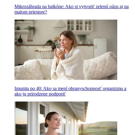
Mikrozáhrada na balkóne: Ako si vytvoriť zelenú oázu aj na
malom priestore?
Imunita po 40: Ako sa mení obranyschopnosť organizmu a
ako ju prirodzene podporiť