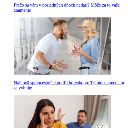
Prečo sa vám v posledných dňoch nedarí? Môže za to vaše
znamenie
Najhorší spolucestujúci podľa horoskopu: Týmto znameniam
sa vyhnite