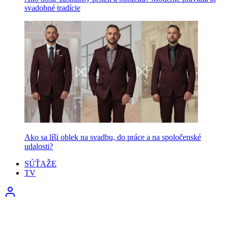
svadobné tradície
Ako sa líši oblek na svadbu, do práce a na spoločenské
udalosti?
SÚŤAŽE
TV