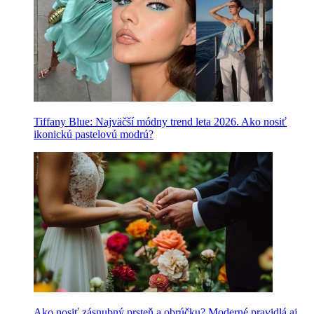
Tiffany Blue: Najväčší módny trend leta 2026. Ako nosiť
ikonickú pastelovú modrú?
Ako nosiť zásnubný prsteň a obrúčku? Moderné pravidlá aj