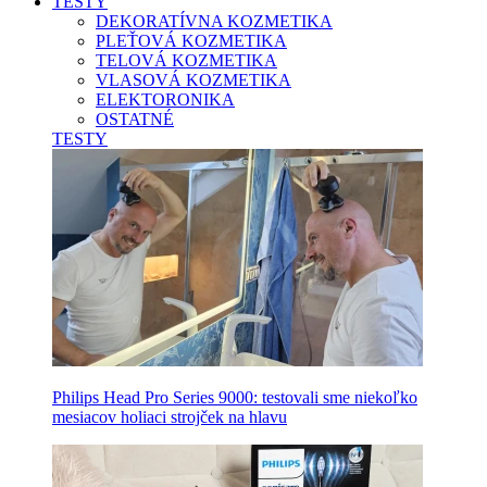
TESTY
DEKORATÍVNA KOZMETIKA
PLEŤOVÁ KOZMETIKA
TELOVÁ KOZMETIKA
VLASOVÁ KOZMETIKA
ELEKTORONIKA
OSTATNÉ
TESTY
Philips Head Pro Series 9000: testovali sme niekoľko
mesiacov holiaci strojček na hlavu