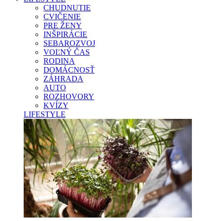
CHUDNUTIE
CVIČENIE
PRE ŽENY
INŠPIRÁCIE
SEBAROZVOJ
VOĽNÝ ČAS
RODINA
DOMÁCNOSŤ
ZÁHRADA
AUTO
ROZHOVORY
KVÍZY
LIFESTYLE