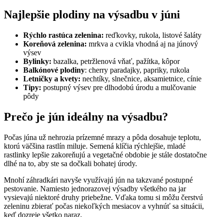
Najlepšie plodiny na výsadbu v júni
Rýchlo rastúca zelenina:
reďkovky, rukola, listové šaláty
Koreňová zelenina:
mrkva a cvikla vhodná aj na júnový
výsev
Bylinky:
bazalka, petržlenová vňať, pažítka, kôpor
Balkónové plodiny
: cherry paradajky, papriky, rukola
Letničky a kvety:
nechtíky, slnečnice, aksamietnice, cínie
Tipy:
postupný výsev pre dlhodobú úrodu a mulčovanie
pôdy
Prečo je jún ideálny na výsadbu?
Počas júna už nehrozia prízemné mrazy a pôda dosahuje teplotu,
ktorú väčšina rastlín miluje. Semená klíčia rýchlejšie, mladé
rastlinky lepšie zakoreňujú a vegetačné obdobie je stále dostatočne
dlhé na to, aby ste sa dočkali bohatej úrody.
Mnohí záhradkári navyše využívajú jún na takzvané postupné
pestovanie. Namiesto jednorazovej výsadby všetkého na jar
vysievajú niektoré druhy priebežne. Vďaka tomu si môžu čerstvú
zeleninu zbierať počas niekoľkých mesiacov a vyhnúť sa situácii,
keď dozreje všetko naraz.