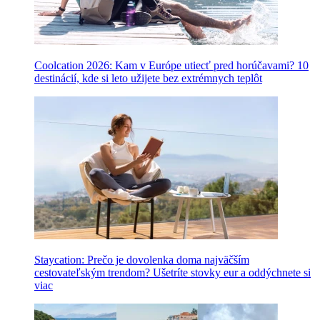
Coolcation 2026: Kam v Európe utiecť pred horúčavami? 10
destinácií, kde si leto užijete bez extrémnych teplôt
Staycation: Prečo je dovolenka doma najväčším
cestovateľským trendom? Ušetríte stovky eur a oddýchnete si
viac