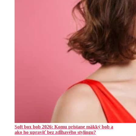
Soft box bob 2026: Komu pristane mäkký bob a
ako ho upraviť bez zdĺhavého stylingu?