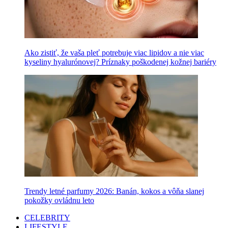
Ako zistiť, že vaša pleť potrebuje viac lipidov a nie viac
kyseliny hyalurónovej? Príznaky poškodenej kožnej bariéry
Trendy letné parfumy 2026: Banán, kokos a vôňa slanej
pokožky ovládnu leto
CELEBRITY
LIFESTYLE