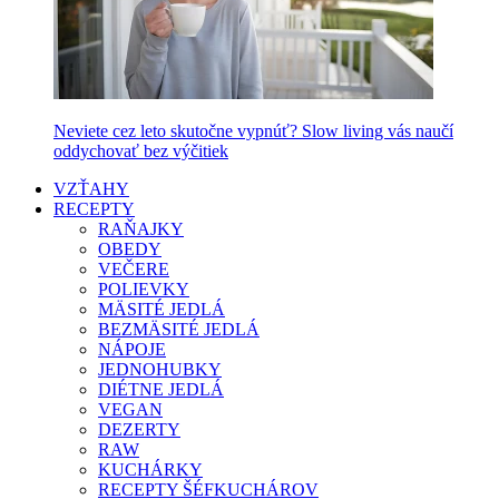
Neviete cez leto skutočne vypnúť? Slow living vás naučí
oddychovať bez výčitiek
VZŤAHY
RECEPTY
RAŇAJKY
OBEDY
VEČERE
POLIEVKY
MÄSITÉ JEDLÁ
BEZMÄSITÉ JEDLÁ
NÁPOJE
JEDNOHUBKY
DIÉTNE JEDLÁ
VEGAN
DEZERTY
RAW
KUCHÁRKY
RECEPTY ŠÉFKUCHÁROV