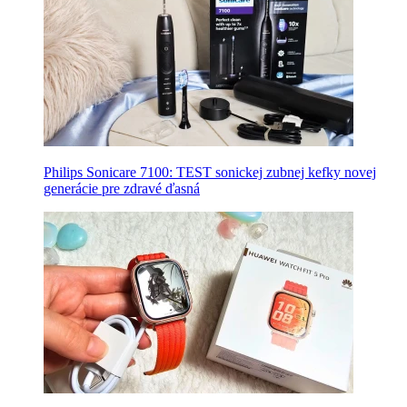
Philips Sonicare 7100: TEST sonickej zubnej kefky novej
generácie pre zdravé ďasná