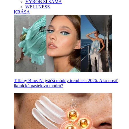
VYROB SI SAMA
WELLNESS
KRÁSA
Tiffany Blue: Najväčší módny trend leta 2026. Ako nosiť
ikonickú pastelovú modrú?