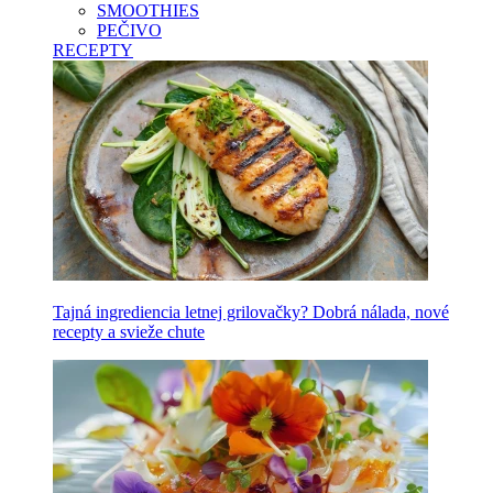
SMOOTHIES
PEČIVO
RECEPTY
Tajná ingrediencia letnej grilovačky? Dobrá nálada, nové
recepty a svieže chute