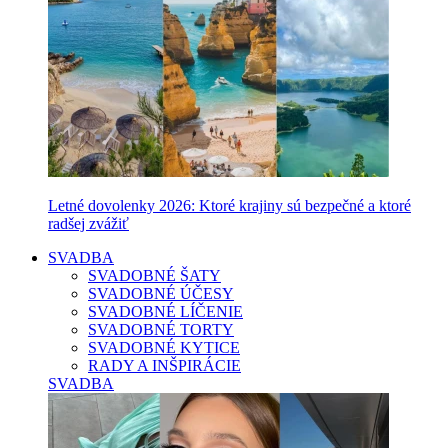
Letné dovolenky 2026: Ktoré krajiny sú bezpečné a ktoré
radšej zvážiť
SVADBA
SVADOBNÉ ŠATY
SVADOBNÉ ÚČESY
SVADOBNÉ LÍČENIE
SVADOBNÉ TORTY
SVADOBNÉ KYTICE
RADY A INŠPIRÁCIE
SVADBA