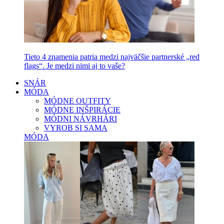
Tieto 4 znamenia patria medzi najväčšie partnerské „red
flags“. Je medzi nimi aj to vaše?
SNÁR
MÓDA
MÓDNE OUTFITY
MÓDNE INŠPIRÁCIE
MÓDNI NÁVRHÁRI
VYROB SI SAMA
MÓDA