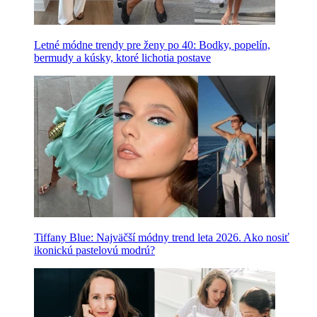
Letné módne trendy pre ženy po 40: Bodky, popelín,
bermudy a kúsky, ktoré lichotia postave
Tiffany Blue: Najväčší módny trend leta 2026. Ako nosiť
ikonickú pastelovú modrú?