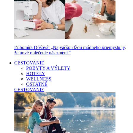
Ľubomíra Dóšová: „Najväčšou lžou módneho priemyslu je,
že nové oblečenie nás zmení.“
CESTOVANIE
POBYTY A VÝLETY
HOTELY
WELLNESS
OSTATNÉ
CESTOVANIE