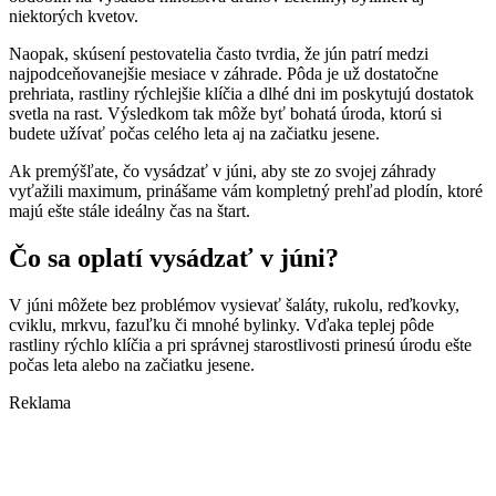
niektorých kvetov.
Naopak, skúsení pestovatelia často tvrdia, že jún patrí medzi
najpodceňovanejšie mesiace v záhrade. Pôda je už dostatočne
prehriata, rastliny rýchlejšie klíčia a dlhé dni im poskytujú dostatok
svetla na rast. Výsledkom tak môže byť bohatá úroda, ktorú si
budete užívať počas celého leta aj na začiatku jesene.
Ak premýšľate, čo vysádzať v júni, aby ste zo svojej záhrady
vyťažili maximum, prinášame vám kompletný prehľad plodín, ktoré
majú ešte stále ideálny čas na štart.
Čo sa oplatí vysádzať v júni?
V júni môžete bez problémov vysievať šaláty, rukolu, reďkovky,
cviklu, mrkvu, fazuľku či mnohé bylinky. Vďaka teplej pôde
rastliny rýchlo klíčia a pri správnej starostlivosti prinesú úrodu ešte
počas leta alebo na začiatku jesene.
Reklama