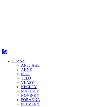
KRÁSA
ANTI-AGE
AKNÉ
PLEŤ
TELO
VLASY
NECHTY
MAKE-UP
NOVINKY
PORADŇA
PREMENY