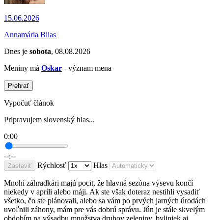
15.06.2026
Annamária Bilas
Dnes je
sobota
, 08.08.2026
Meniny má
Oskar
- význam mena
Prehrať
Vypočuť článok
Pripravujem slovenský hlas...
0:00
--:--
Rýchlosť
Hlas
Zastaviť
Mnohí záhradkári majú pocit, že hlavná sezóna výsevu končí
niekedy v apríli alebo máji. Ak ste však doteraz nestihli vysadiť
všetko, čo ste plánovali, alebo sa vám po prvých jarných úrodách
uvoľnili záhony, mám pre vás dobrú správu. Jún je stále skvelým
obdobím na výsadbu množstva druhov zeleniny, byliniek aj