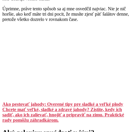
Úprimne, práve tento spôsob sa aj mne osvedčil najviac. Nie je nič
horšie, ako keď máte tri dni pocit, že musíte zjesť päť šalátov denne,
pretože všetko dozrelo v rovnakom čase.
Ako pestovať jahody: Overené tipy pre sladké a veľké plody
Chcete mať veľké, sladké a zdravé jahody? Zistite, kedy ich
sadiť, ako ich zalievať, hnojiť a pripraviť na zimu. Praktické
rady pomôžu záhradkárom.