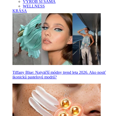
VYROB SI SAMA
WELLNESS
KRÁSA
Tiffany Blue: Najväčší módny trend leta 2026. Ako nosiť
ikonickú pastelovú modrú?