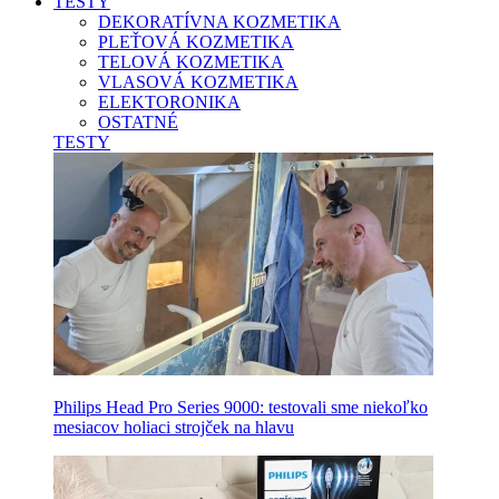
TESTY
DEKORATÍVNA KOZMETIKA
PLEŤOVÁ KOZMETIKA
TELOVÁ KOZMETIKA
VLASOVÁ KOZMETIKA
ELEKTORONIKA
OSTATNÉ
TESTY
Philips Head Pro Series 9000: testovali sme niekoľko
mesiacov holiaci strojček na hlavu