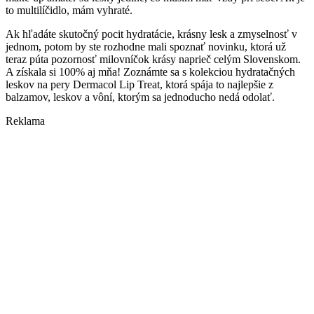
to multilíčidlo, mám vyhraté.
Ak hľadáte skutočný pocit hydratácie, krásny lesk a zmyselnosť v
jednom, potom by ste rozhodne mali spoznať novinku, ktorá už
teraz púta pozornosť milovníčok krásy naprieč celým Slovenskom.
A získala si 100% aj mňa! Zoznámte sa s kolekciou hydratačných
leskov na pery Dermacol Lip Treat, ktorá spája to najlepšie z
balzamov, leskov a vôní, ktorým sa jednoducho nedá odolať.
Reklama