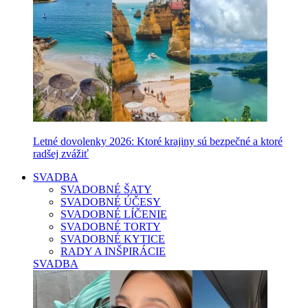
Letné dovolenky 2026: Ktoré krajiny sú bezpečné a ktoré
radšej zvážiť
SVADBA
SVADOBNÉ ŠATY
SVADOBNÉ ÚČESY
SVADOBNÉ LÍČENIE
SVADOBNÉ TORTY
SVADOBNÉ KYTICE
RADY A INŠPIRÁCIE
SVADBA