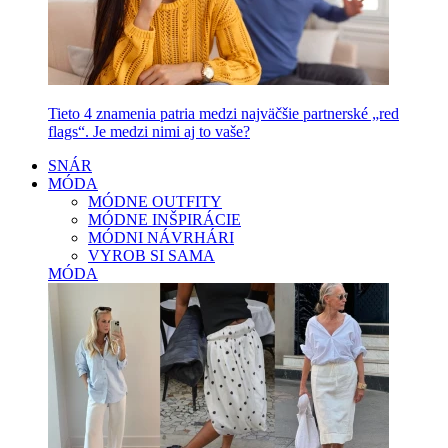
Tieto 4 znamenia patria medzi najväčšie partnerské „red
flags“. Je medzi nimi aj to vaše?
SNÁR
MÓDA
MÓDNE OUTFITY
MÓDNE INŠPIRÁCIE
MÓDNI NÁVRHÁRI
VYROB SI SAMA
MÓDA