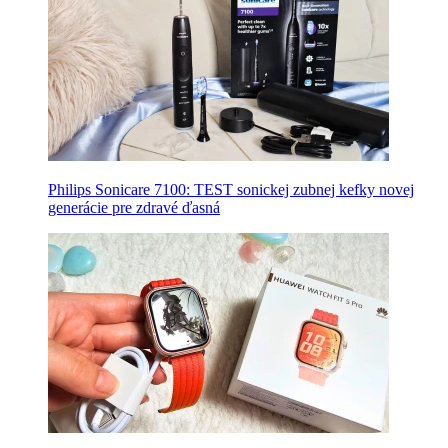
Philips Sonicare 7100: TEST sonickej zubnej kefky novej
generácie pre zdravé ďasná