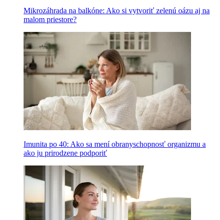
Mikrozáhrada na balkóne: Ako si vytvoriť zelenú oázu aj na
malom priestore?
Imunita po 40: Ako sa mení obranyschopnosť organizmu a
ako ju prirodzene podporiť