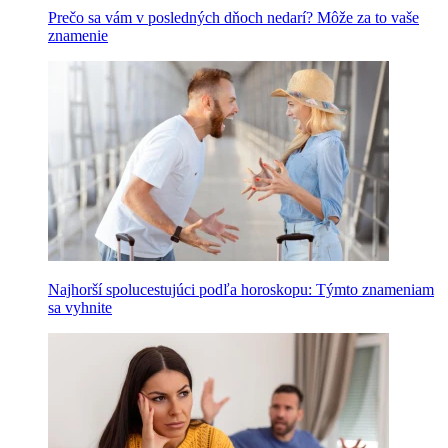
Prečo sa vám v posledných dňoch nedarí? Môže za to vaše
znamenie
Najhorší spolucestujúci podľa horoskopu: Týmto znameniam
sa vyhnite