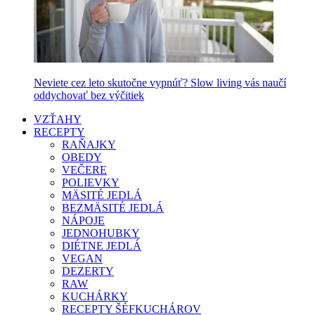
Neviete cez leto skutočne vypnúť? Slow living vás naučí
oddychovať bez výčitiek
VZŤAHY
RECEPTY
RAŇAJKY
OBEDY
VEČERE
POLIEVKY
MÄSITÉ JEDLÁ
BEZMÄSITÉ JEDLÁ
NÁPOJE
JEDNOHUBKY
DIÉTNE JEDLÁ
VEGAN
DEZERTY
RAW
KUCHÁRKY
RECEPTY ŠÉFKUCHÁROV