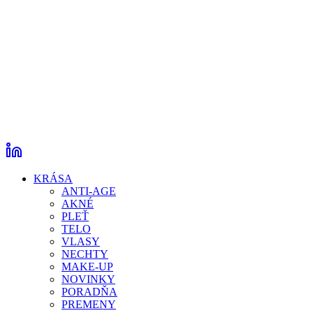
KRÁSA
ANTI-AGE
AKNÉ
PLEŤ
TELO
VLASY
NECHTY
MAKE-UP
NOVINKY
PORADŇA
PREMENY