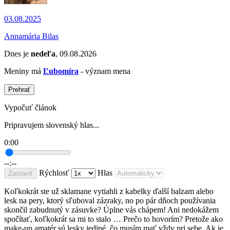
03.08.2025
Annamária Bilas
Dnes je
nedeľa
, 09.08.2026
Meniny má
Ľubomíra
- význam mena
Prehrať
Vypočuť článok
Pripravujem slovenský hlas...
0:00
--:--
Rýchlosť
Hlas
Zastaviť
Koľkokrát ste už sklamane vytiahli z kabelky ďalší balzam alebo
lesk na pery, ktorý sľuboval zázraky, no po pár dňoch používania
skončil zabudnutý v zásuvke? Úplne vás chápem! Ani nedokážem
spočítať, koľkokrát sa mi to stalo … Prečo to hovorím? Pretože ako
make-up amatér sú lesky jediné, čo musím mať vždy pri sebe. Ak je