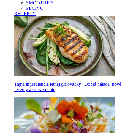
SMOOTHIES
PEČIVO
RECEPTY
Tajná ingrediencia letnej grilovačky? Dobrá nálada, nové
recepty a svieže chute