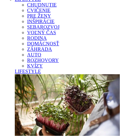
CHUDNUTIE
CVIČENIE
PRE ŽENY
INŠPIRÁCIE
SEBAROZVOJ
VOĽNÝ ČAS
RODINA
DOMÁCNOSŤ
ZÁHRADA
AUTO
ROZHOVORY
KVÍZY
LIFESTYLE