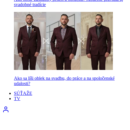
svadobné tradície
Ako sa líši oblek na svadbu, do práce a na spoločenské
udalosti?
SÚŤAŽE
TV