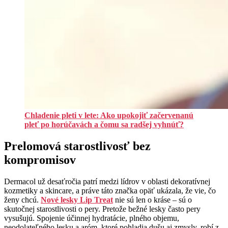
Chladenie pleti v lete: Ako upokojiť začervenanú
pleť po horúčavách a čomu sa radšej vyhnúť?
Prelomová starostlivosť bez
kompromisov
Dermacol už desaťročia patrí medzi lídrov v oblasti dekoratívnej
kozmetiky a skincare, a práve táto značka opäť ukázala, že vie, čo
ženy chcú.
Nové lesky Lip Treat
nie sú len o kráse – sú o
skutočnej starostlivosti o pery. Pretože bežné lesky často pery
vysušujú. Spojenie účinnej hydratácie, plného objemu,
neodolateľného lesku a aróm, ktoré pohladia dušu aj zmysly, robí z