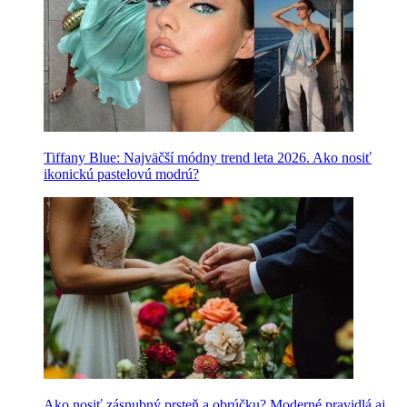
Tiffany Blue: Najväčší módny trend leta 2026. Ako nosiť
ikonickú pastelovú modrú?
Ako nosiť zásnubný prsteň a obrúčku? Moderné pravidlá aj