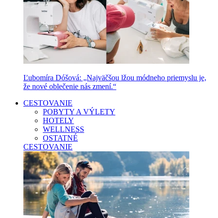
Ľubomíra Dóšová: „Najväčšou lžou módneho priemyslu je,
že nové oblečenie nás zmení.“
CESTOVANIE
POBYTY A VÝLETY
HOTELY
WELLNESS
OSTATNÉ
CESTOVANIE