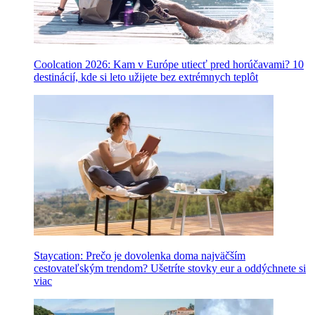
Coolcation 2026: Kam v Európe utiecť pred horúčavami? 10
destinácií, kde si leto užijete bez extrémnych teplôt
Staycation: Prečo je dovolenka doma najväčším
cestovateľským trendom? Ušetríte stovky eur a oddýchnete si
viac