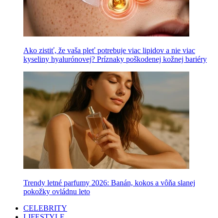
Ako zistiť, že vaša pleť potrebuje viac lipidov a nie viac
kyseliny hyalurónovej? Príznaky poškodenej kožnej bariéry
Trendy letné parfumy 2026: Banán, kokos a vôňa slanej
pokožky ovládnu leto
CELEBRITY
LIFESTYLE