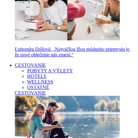
Ľubomíra Dóšová: „Najväčšou lžou módneho priemyslu je,
že nové oblečenie nás zmení.“
CESTOVANIE
POBYTY A VÝLETY
HOTELY
WELLNESS
OSTATNÉ
CESTOVANIE