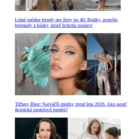
Letné módne trendy pre ženy po 40: Bodky, popelín,
bermudy a kúsky, ktoré lichotia postave
Tiffany Blue: Najväčší módny trend leta 2026. Ako nosiť
ikonickú pastelovú modrú?