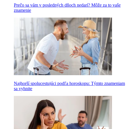
Prečo sa vám v posledných dňoch nedarí? Môže za to vaše
znamenie
Najhorší spolucestujúci podľa horoskopu: Týmto znameniam
sa vyhnite