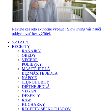
Neviete cez leto skutočne vypnúť? Slow living vás naučí
oddychovať bez výčitiek
VZŤAHY
RECEPTY
RAŇAJKY
OBEDY
VEČERE
POLIEVKY
MÄSITÉ JEDLÁ
BEZMÄSITÉ JEDLÁ
NÁPOJE
JEDNOHUBKY
DIÉTNE JEDLÁ
VEGAN
DEZERTY
RAW
KUCHÁRKY
RECEPTY ŠÉFKUCHÁROV