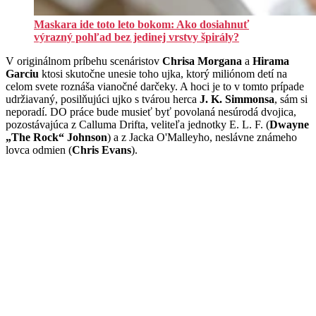
Maskara ide toto leto bokom: Ako dosiahnuť
výrazný pohľad bez jedinej vrstvy špirály?
V originálnom príbehu scenáristov
Chrisa Morgana
a
Hirama
Garciu
ktosi skutočne unesie toho ujka, ktorý miliónom detí na
celom svete roznáša vianočné darčeky. A hoci je to v tomto prípade
udržiavaný, posilňujúci ujko s tvárou herca
J. K. Simmonsa
, sám si
neporadí. DO práce bude musieť byť povolaná nesúrodá dvojica,
pozostávajúca z Calluma Drifta, veliteľa jednotky E. L. F. (
Dwayne
„The Rock“ Johnson
) a z Jacka O'Malleyho, neslávne známeho
lovca odmien (
Chris Evans
).