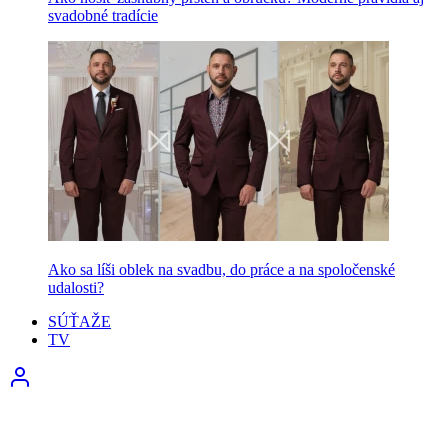
svadobné tradície
Ako sa líši oblek na svadbu, do práce a na spoločenské
udalosti?
SÚŤAŽE
TV