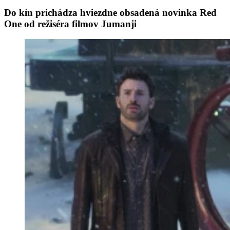
Do kín prichádza hviezdne obsadená novinka Red
One od režiséra filmov Jumanji