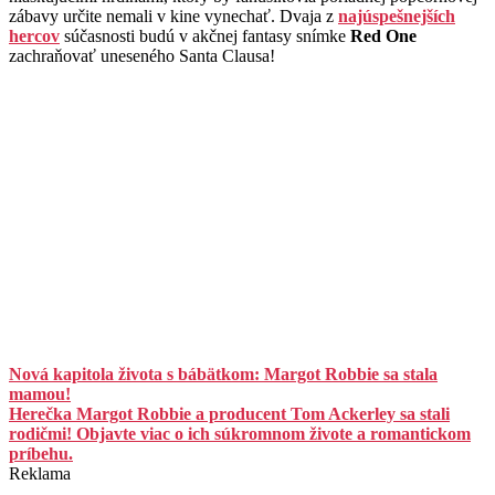
zábavy určite nemali v kine vynechať. Dvaja z
najúspešnejších
hercov
súčasnosti budú v akčnej fantasy snímke
Red One
zachraňovať uneseného Santa Clausa!
Nová kapitola života s bábätkom: Margot Robbie sa stala
mamou!
Herečka Margot Robbie a producent Tom Ackerley sa stali
rodičmi! Objavte viac o ich súkromnom živote a romantickom
príbehu.
Reklama