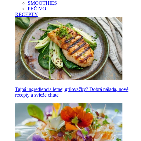
SMOOTHIES
PEČIVO
RECEPTY
Tajná ingrediencia letnej grilovačky? Dobrá nálada, nové
recepty a svieže chute