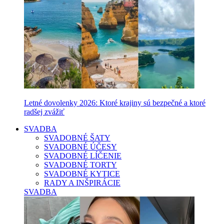
Letné dovolenky 2026: Ktoré krajiny sú bezpečné a ktoré
radšej zvážiť
SVADBA
SVADOBNÉ ŠATY
SVADOBNÉ ÚČESY
SVADOBNÉ LÍČENIE
SVADOBNÉ TORTY
SVADOBNÉ KYTICE
RADY A INŠPIRÁCIE
SVADBA