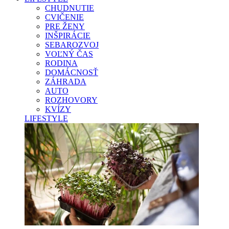
CHUDNUTIE
CVIČENIE
PRE ŽENY
INŠPIRÁCIE
SEBAROZVOJ
VOĽNÝ ČAS
RODINA
DOMÁCNOSŤ
ZÁHRADA
AUTO
ROZHOVORY
KVÍZY
LIFESTYLE