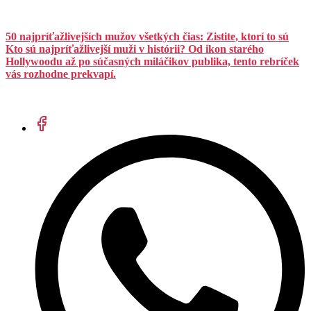
50 najpríťažlivejších mužov všetkých čias: Zistite, ktorí to sú
Kto sú najpríťažlivejší muži v histórii? Od ikon starého
Hollywoodu až po súčasných miláčikov publika, tento rebríček
vás rozhodne prekvapí.