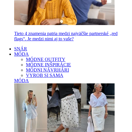
Tieto 4 znamenia patria medzi najväčšie partnerské „red
flags“. Je medzi nimi aj to vaše?
SNÁR
MÓDA
MÓDNE OUTFITY
MÓDNE INŠPIRÁCIE
MÓDNI NÁVRHÁRI
VYROB SI SAMA
MÓDA