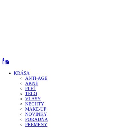
KRÁSA
ANTI-AGE
AKNÉ
PLEŤ
TELO
VLASY
NECHTY
MAKE-UP
NOVINKY
PORADŇA
PREMENY