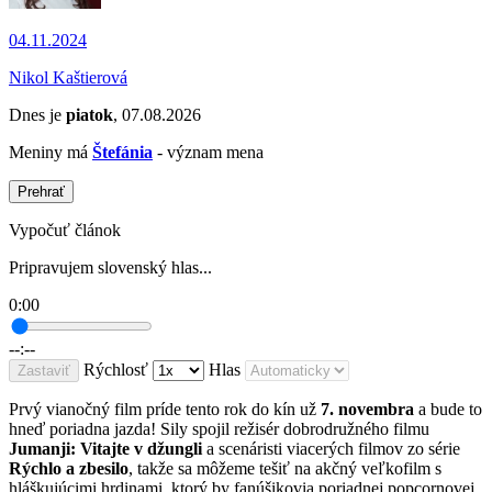
04.11.2024
Nikol Kaštierová
Dnes je
piatok
, 07.08.2026
Meniny má
Štefánia
- význam mena
Prehrať
Vypočuť článok
Pripravujem slovenský hlas...
0:00
--:--
Rýchlosť
Hlas
Zastaviť
Prvý vianočný film príde tento rok do kín už
7. novembra
a bude to
hneď poriadna jazda! Sily spojil režisér dobrodružného filmu
Jumanji: Vitajte v džungli
a scenáristi viacerých filmov zo série
Rýchlo a zbesilo
, takže sa môžeme tešiť na akčný veľkofilm s
hláškujúcimi hrdinami, ktorý by fanúšikovia poriadnej popcornovej