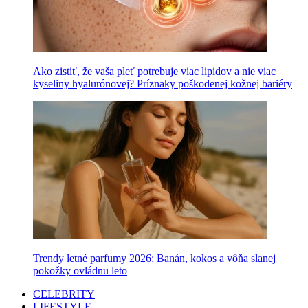
Ako zistiť, že vaša pleť potrebuje viac lipidov a nie viac
kyseliny hyalurónovej? Príznaky poškodenej kožnej bariéry
Trendy letné parfumy 2026: Banán, kokos a vôňa slanej
pokožky ovládnu leto
CELEBRITY
LIFESTYLE