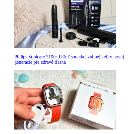
Philips Sonicare 7100: TEST sonickej zubnej kefky novej
generácie pre zdravé ďasná