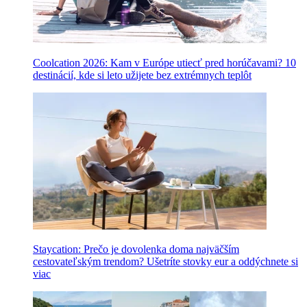
Coolcation 2026: Kam v Európe utiecť pred horúčavami? 10
destinácií, kde si leto užijete bez extrémnych teplôt
Staycation: Prečo je dovolenka doma najväčším
cestovateľským trendom? Ušetríte stovky eur a oddýchnete si
viac