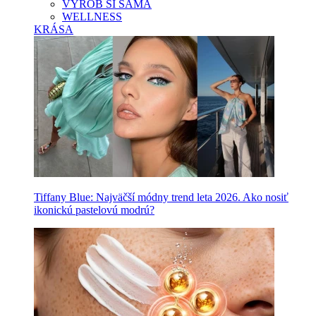
VYROB SI SAMA
WELLNESS
KRÁSA
Tiffany Blue: Najväčší módny trend leta 2026. Ako nosiť
ikonickú pastelovú modrú?