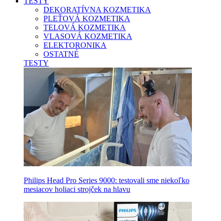
TESTY
DEKORATÍVNA KOZMETIKA
PLEŤOVÁ KOZMETIKA
TELOVÁ KOZMETIKA
VLASOVÁ KOZMETIKA
ELEKTORONIKA
OSTATNÉ
TESTY
Philips Head Pro Series 9000: testovali sme niekoľko
mesiacov holiaci strojček na hlavu