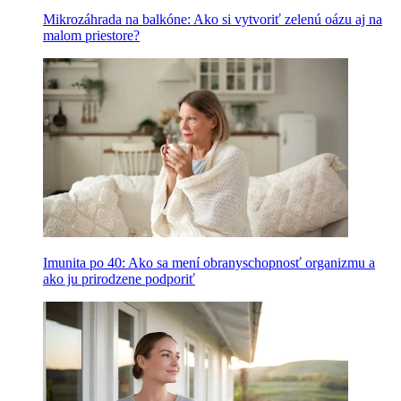
Mikrozáhrada na balkóne: Ako si vytvoriť zelenú oázu aj na
malom priestore?
Imunita po 40: Ako sa mení obranyschopnosť organizmu a
ako ju prirodzene podporiť