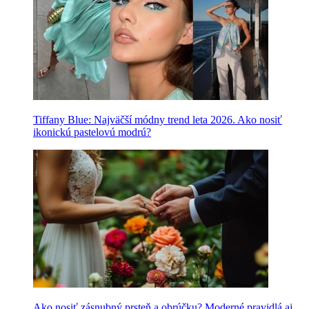
Tiffany Blue: Najväčší módny trend leta 2026. Ako nosiť
ikonickú pastelovú modrú?
Ako nosiť zásnubný prsteň a obrúčku? Moderné pravidlá aj