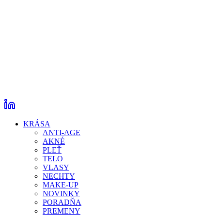
KRÁSA
ANTI-AGE
AKNÉ
PLEŤ
TELO
VLASY
NECHTY
MAKE-UP
NOVINKY
PORADŇA
PREMENY