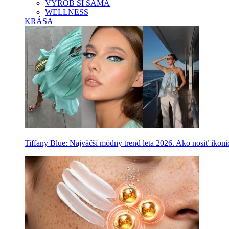
VYROB SI SAMA
WELLNESS
KRÁSA
Tiffany Blue: Najväčší módny trend leta 2026. Ako nosiť ikon