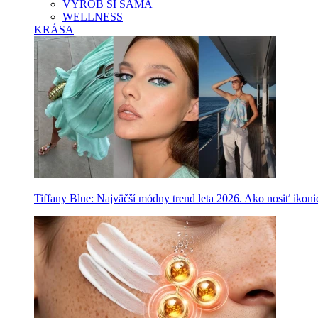
VYROB SI SAMA
WELLNESS
KRÁSA
Tiffany Blue: Najväčší módny trend leta 2026. Ako nosiť ikon