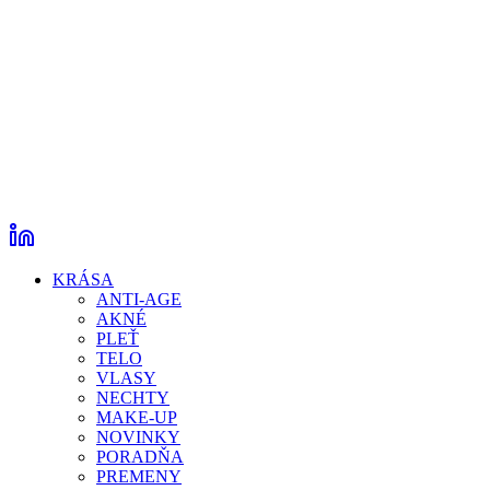
KRÁSA
ANTI-AGE
AKNÉ
PLEŤ
TELO
VLASY
NECHTY
MAKE-UP
NOVINKY
PORADŇA
PREMENY