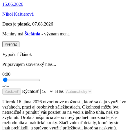
15.06.2026
Nikol Kaštierová
Dnes je
piatok
, 07.08.2026
Meniny má
Štefánia
- význam mena
Prehrať
Vypočuť článok
Pripravujem slovenský hlas...
0:00
--:--
Rýchlosť
Hlas
Zastaviť
Utorok 16. júna 2026 otvorí nové možnosti, ktoré sa dajú využiť vo
vzťahoch, práci aj osobných záležitostiach. Okolnosti môžu byť
netradičné a prinútiť vás pozrieť sa na veci z iného uhla, než ste
zvyknutí. Drobná inšpirácia alebo nový podnet umožnia lepšie
rozhodnutia a praktické kroky. Stačí vnímať detaily, ktoré by ste
inak prehliadli, a správne využiť príležitosti, ktoré sa naskytnú.