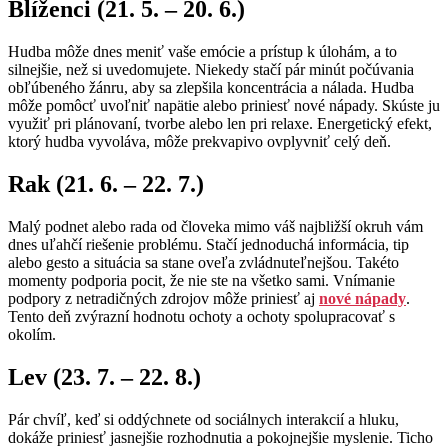
Blíženci (21. 5. – 20. 6.)
Hudba môže dnes meniť vaše emócie a prístup k úlohám, a to
silnejšie, než si uvedomujete. Niekedy stačí pár minút počúvania
obľúbeného žánru, aby sa zlepšila koncentrácia a nálada. Hudba
môže pomôcť uvoľniť napätie alebo priniesť nové nápady. Skúste ju
využiť pri plánovaní, tvorbe alebo len pri relaxe. Energetický efekt,
ktorý hudba vyvoláva, môže prekvapivo ovplyvniť celý deň.
Rak (21. 6. – 22. 7.)
Malý podnet alebo rada od človeka mimo váš najbližší okruh vám
dnes uľahčí riešenie problému. Stačí jednoduchá informácia, tip
alebo gesto a situácia sa stane oveľa zvládnuteľnejšou. Takéto
momenty podporia pocit, že nie ste na všetko sami. Vnímanie
podpory z netradičných zdrojov môže priniesť aj
nové nápady
.
Tento deň zvýrazní hodnotu ochoty a ochoty spolupracovať s
okolím.
Lev (23. 7. – 22. 8.)
Pár chvíľ, keď si oddýchnete od sociálnych interakcií a hluku,
dokáže priniesť jasnejšie rozhodnutia a pokojnejšie myslenie. Ticho