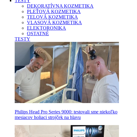
TESTY
DEKORATÍVNA KOZMETIKA
PLEŤOVÁ KOZMETIKA
TELOVÁ KOZMETIKA
VLASOVÁ KOZMETIKA
ELEKTORONIKA
OSTATNÉ
TESTY
Philips Head Pro Series 9000: testovali sme niekoľko
mesiacov holiaci strojček na hlavu