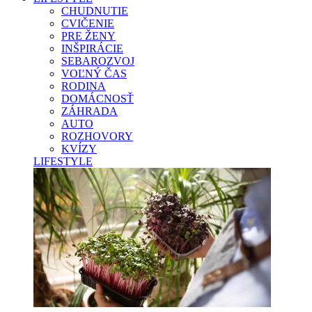
CHUDNUTIE
CVIČENIE
PRE ŽENY
INŠPIRÁCIE
SEBAROZVOJ
VOĽNÝ ČAS
RODINA
DOMÁCNOSŤ
ZÁHRADA
AUTO
ROZHOVORY
KVÍZY
LIFESTYLE