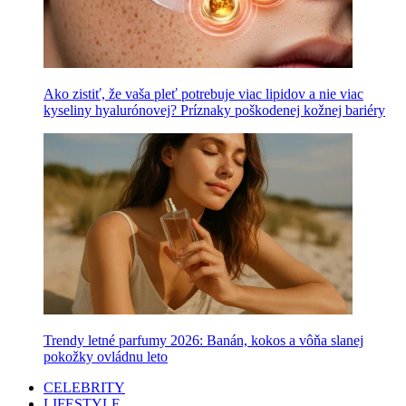
Ako zistiť, že vaša pleť potrebuje viac lipidov a nie viac
kyseliny hyalurónovej? Príznaky poškodenej kožnej bariéry
Trendy letné parfumy 2026: Banán, kokos a vôňa slanej
pokožky ovládnu leto
CELEBRITY
LIFESTYLE