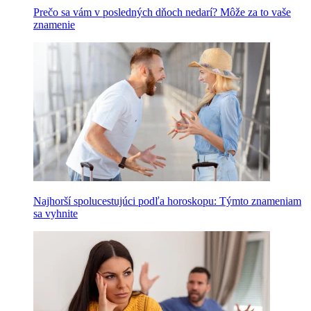
Prečo sa vám v posledných dňoch nedarí? Môže za to vaše
znamenie
Najhorší spolucestujúci podľa horoskopu: Týmto znameniam
sa vyhnite