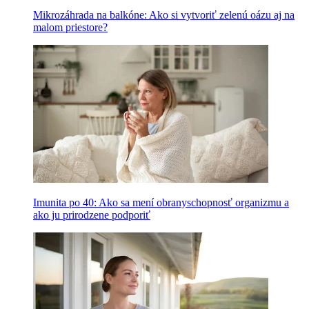
Mikrozáhrada na balkóne: Ako si vytvoriť zelenú oázu aj na
malom priestore?
Imunita po 40: Ako sa mení obranyschopnosť organizmu a
ako ju prirodzene podporiť