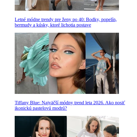
Letné módne trendy pre ženy po 40: Bodky, popelín,
bermudy a kúsky, ktoré lichotia postave
Tiffany Blue: Najväčší módny trend leta 2026. Ako nosiť
ikonickú pastelovú modrú?