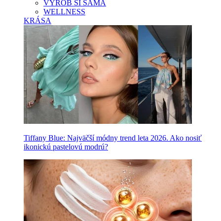
VYROB SI SAMA
WELLNESS
KRÁSA
Tiffany Blue: Najväčší módny trend leta 2026. Ako nosiť
ikonickú pastelovú modrú?