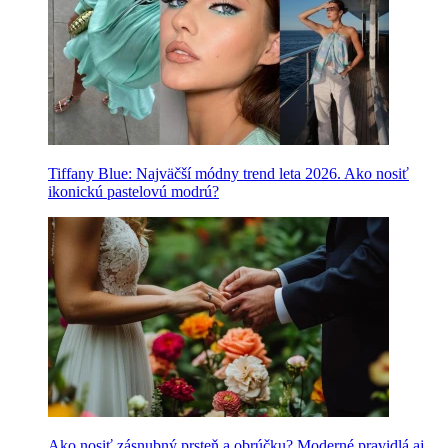
Tiffany Blue: Najväčší módny trend leta 2026. Ako nosiť
ikonickú pastelovú modrú?
Ako nosiť zásnubný prsteň a obrúčku? Moderné pravidlá aj