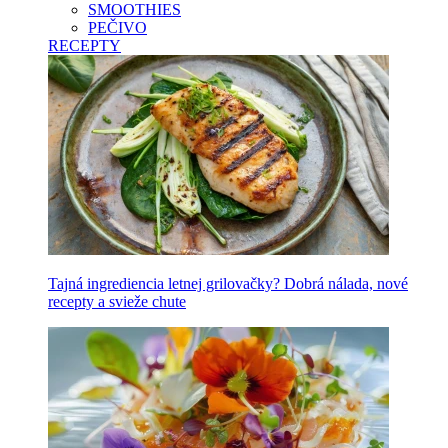
SMOOTHIES
PEČIVO
RECEPTY
Tajná ingrediencia letnej grilovačky? Dobrá nálada, nové
recepty a svieže chute