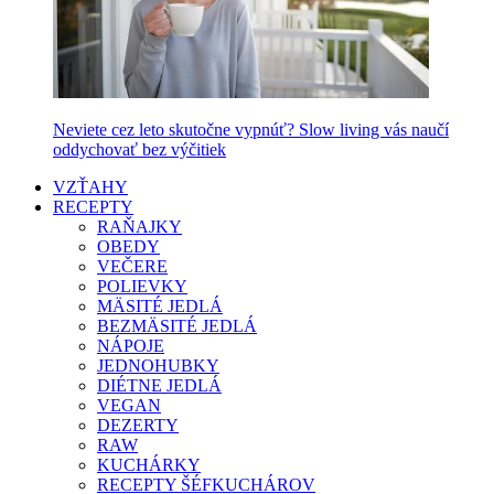
Neviete cez leto skutočne vypnúť? Slow living vás naučí
oddychovať bez výčitiek
VZŤAHY
RECEPTY
RAŇAJKY
OBEDY
VEČERE
POLIEVKY
MÄSITÉ JEDLÁ
BEZMÄSITÉ JEDLÁ
NÁPOJE
JEDNOHUBKY
DIÉTNE JEDLÁ
VEGAN
DEZERTY
RAW
KUCHÁRKY
RECEPTY ŠÉFKUCHÁROV