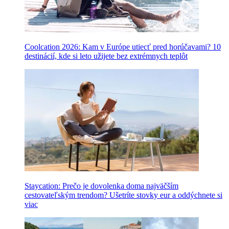
Coolcation 2026: Kam v Európe utiecť pred horúčavami? 10
destinácií, kde si leto užijete bez extrémnych teplôt
Staycation: Prečo je dovolenka doma najväčším
cestovateľským trendom? Ušetríte stovky eur a oddýchnete si
viac