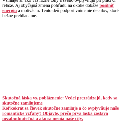
Všímajte si, ako vás rôzne tóny a svetlo ovplyvňujú pri práci či
relaxe. Aj obyčajná zmena pohľadu na okolie dokáže
posilniť
energiu
a motiváciu. Tento deň podporí vnímanie detailov, ktoré
bežne prehliadame.
Skutočná láska vs. pobláznenie: Vedci prezrádzajú, kedy sa
skutočne zamilujeme
Koľkokrát sa človek skutočne zamiluje a čo ovplyvňuje naše
romantické vzťahy? Objavte, prečo prvá láska zostáva
nezabudnuteľná a ako sa menia naše city.