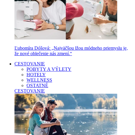
Ľubomíra Dóšová: „Najväčšou lžou módneho priemyslu je,
že nové oblečenie nás zmení.“
CESTOVANIE
POBYTY A VÝLETY
HOTELY
WELLNESS
OSTATNÉ
CESTOVANIE