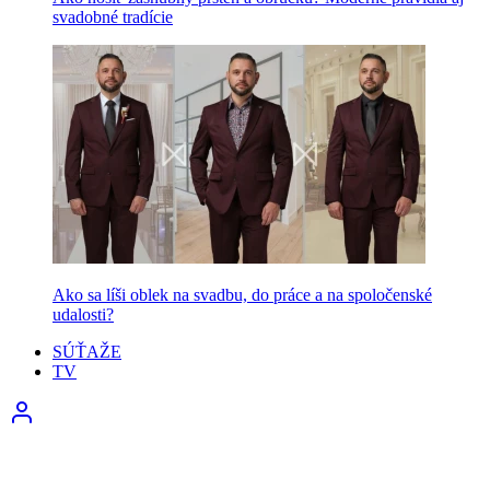
svadobné tradície
Ako sa líši oblek na svadbu, do práce a na spoločenské
udalosti?
SÚŤAŽE
TV