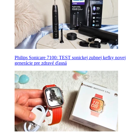
Philips Sonicare 7100: TEST sonickej zubnej kefky novej
generácie pre zdravé ďasná