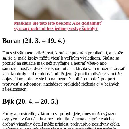
Maskara ide toto leto bokom: Ako dosiahnuť
výrazný pohľad bez jedinej vrstvy špirály?
Baran (21. 3. – 19. 4.)
Dnes si všimnete príležitosti, ktoré ste predtým prehliadali, a ukáže
sa, že aj malé kroky môžu viesť k veľkým výsledkom. Skúste sa
pozrieť na situácie inak než zvyčajne a nebrať všetko ako
samozrejmosť. Odvážne rozhodnutia a aktivita vám umožnia získať
viac kontroly nad okolnosťami. Príjemný pocit motivácie sa môže
objaviť tam, kde by ste ho najmenej čakali. Tento deň podporí
tvorivosť a schopnosť nachádzať praktické riešenia aj v bežných
záležitostiach.
Býk (20. 4. – 20. 5.)
Farby a prostredie, v ktorom sa pohybujete, dnes môžu výrazne
ovplyvniť vašu náladu a rozhodnutia. Zmena dekorácie alebo
drobný vizuálny detail môže priniesť prekvapivo pozitívny efekt.