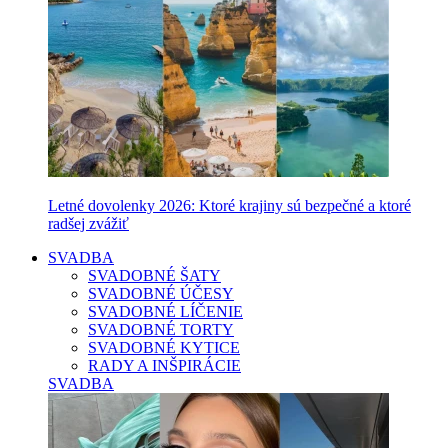
Letné dovolenky 2026: Ktoré krajiny sú bezpečné a ktoré
radšej zvážiť
SVADBA
SVADOBNÉ ŠATY
SVADOBNÉ ÚČESY
SVADOBNÉ LÍČENIE
SVADOBNÉ TORTY
SVADOBNÉ KYTICE
RADY A INŠPIRÁCIE
SVADBA