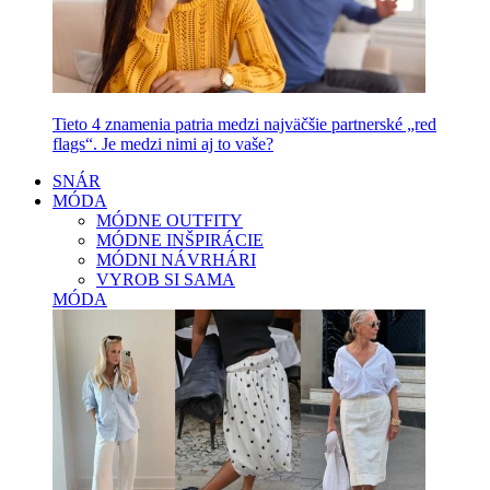
Tieto 4 znamenia patria medzi najväčšie partnerské „red
flags“. Je medzi nimi aj to vaše?
SNÁR
MÓDA
MÓDNE OUTFITY
MÓDNE INŠPIRÁCIE
MÓDNI NÁVRHÁRI
VYROB SI SAMA
MÓDA