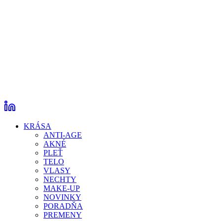
KRÁSA
ANTI-AGE
AKNÉ
PLEŤ
TELO
VLASY
NECHTY
MAKE-UP
NOVINKY
PORADŇA
PREMENY