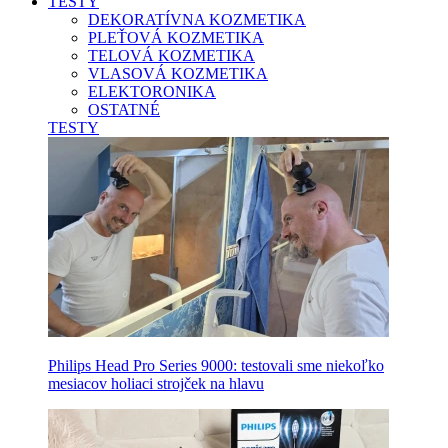
TESTY
DEKORATÍVNA KOZMETIKA
PLEŤOVÁ KOZMETIKA
TELOVÁ KOZMETIKA
VLASOVÁ KOZMETIKA
ELEKTORONIKA
OSTATNÉ
TESTY
Philips Head Pro Series 9000: testovali sme niekoľko
mesiacov holiaci strojček na hlavu