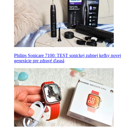
Philips Sonicare 7100: TEST sonickej zubnej kefky novej
generácie pre zdravé ďasná