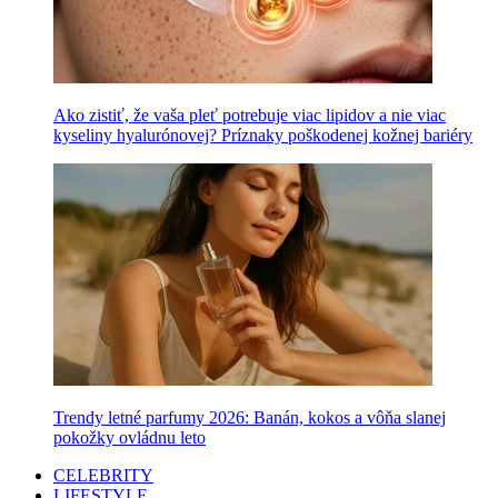
Ako zistiť, že vaša pleť potrebuje viac lipidov a nie viac
kyseliny hyalurónovej? Príznaky poškodenej kožnej bariéry
Trendy letné parfumy 2026: Banán, kokos a vôňa slanej
pokožky ovládnu leto
CELEBRITY
LIFESTYLE