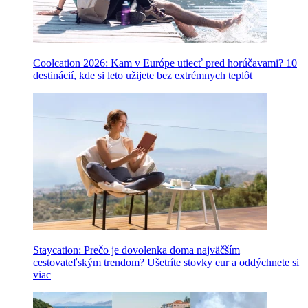
Coolcation 2026: Kam v Európe utiecť pred horúčavami? 10
destinácií, kde si leto užijete bez extrémnych teplôt
Staycation: Prečo je dovolenka doma najväčším
cestovateľským trendom? Ušetríte stovky eur a oddýchnete si
viac