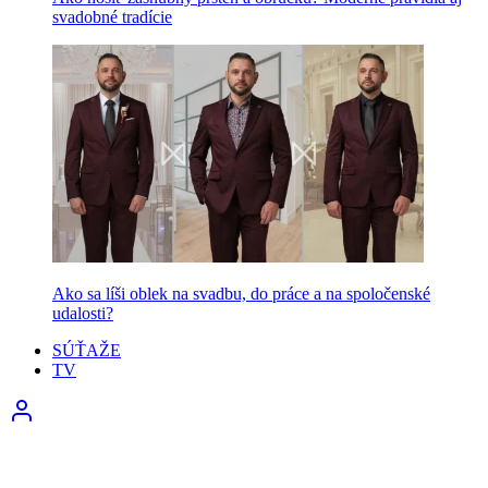
svadobné tradície
Ako sa líši oblek na svadbu, do práce a na spoločenské
udalosti?
SÚŤAŽE
TV