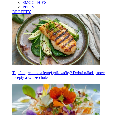
SMOOTHIES
PEČIVO
RECEPTY
Tajná ingrediencia letnej grilovačky? Dobrá nálada, nové
recepty a svieže chute