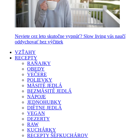
Neviete cez leto skutočne vypnúť? Slow living vás naučí
oddychovať bez výčitiek
VZŤAHY
RECEPTY
RAŇAJKY
OBEDY
VEČERE
POLIEVKY
MÄSITÉ JEDLÁ
BEZMÄSITÉ JEDLÁ
NÁPOJE
JEDNOHUBKY
DIÉTNE JEDLÁ
VEGAN
DEZERTY
RAW
KUCHÁRKY
RECEPTY ŠÉFKUCHÁROV