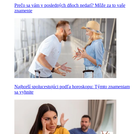
Prečo sa vám v posledných dňoch nedarí? Môže za to vaše
znamenie
Najhorší spolucestujúci podľa horoskopu: Týmto znameniam
sa vyhnite