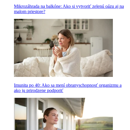
Mikrozáhrada na balkóne: Ako si vytvoriť zelenú oázu aj na
malom priestore?
Imunita po 40: Ako sa mení obranyschopnosť organizmu a
ako ju prirodzene podporiť