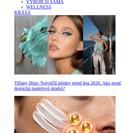
VYROB SI SAMA
WELLNESS
KRÁSA
Tiffany Blue: Najväčší módny trend leta 2026. Ako nosiť
ikonickú pastelovú modrú?