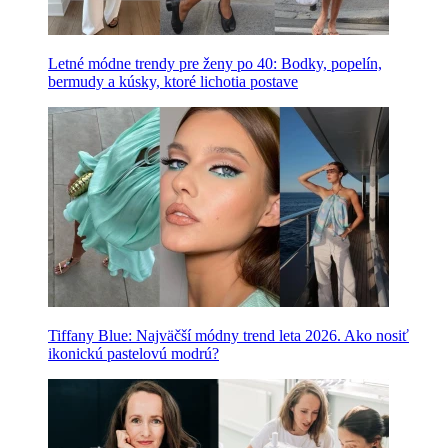
Letné módne trendy pre ženy po 40: Bodky, popelín,
bermudy a kúsky, ktoré lichotia postave
Tiffany Blue: Najväčší módny trend leta 2026. Ako nosiť
ikonickú pastelovú modrú?