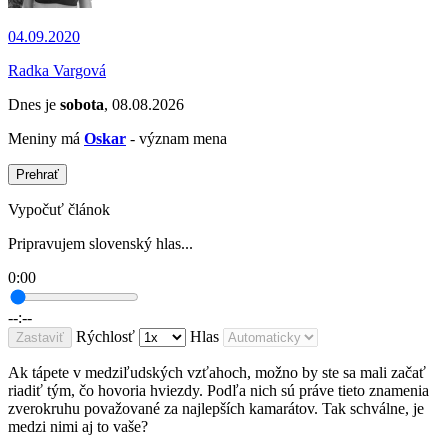
04.09.2020
Radka Vargová
Dnes je
sobota
, 08.08.2026
Meniny má
Oskar
- význam mena
Prehrať
Vypočuť článok
Pripravujem slovenský hlas...
0:00
--:--
Rýchlosť
Hlas
Zastaviť
Ak tápete v medziľudských vzťahoch, možno by ste sa mali začať
riadiť tým, čo hovoria hviezdy. Podľa nich sú práve tieto znamenia
zverokruhu považované za najlepších kamarátov. Tak schválne, je
medzi nimi aj to vaše?