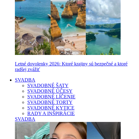
Letné dovolenky 2026: Ktoré krajiny sú bezpečné a ktoré
radšej zvážiť
SVADBA
SVADOBNÉ ŠATY
SVADOBNÉ ÚČESY
SVADOBNÉ LÍČENIE
SVADOBNÉ TORTY
SVADOBNÉ KYTICE
RADY A INŠPIRÁCIE
SVADBA