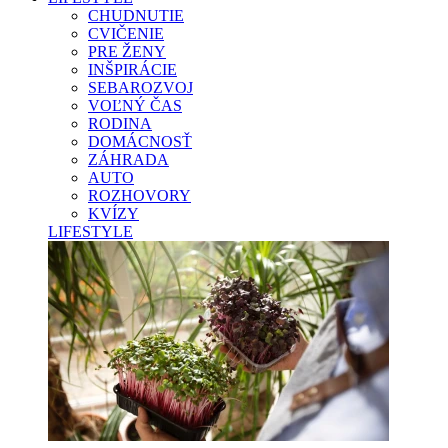
CHUDNUTIE
CVIČENIE
PRE ŽENY
INŠPIRÁCIE
SEBAROZVOJ
VOĽNÝ ČAS
RODINA
DOMÁCNOSŤ
ZÁHRADA
AUTO
ROZHOVORY
KVÍZY
LIFESTYLE