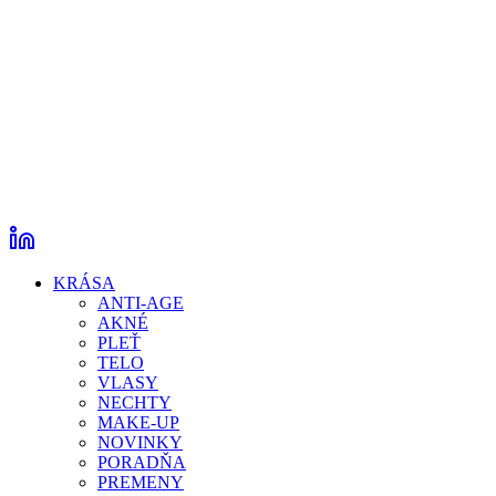
KRÁSA
ANTI-AGE
AKNÉ
PLEŤ
TELO
VLASY
NECHTY
MAKE-UP
NOVINKY
PORADŇA
PREMENY