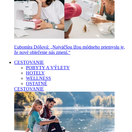
Ľubomíra Dóšová: „Najväčšou lžou módneho priemyslu je,
že nové oblečenie nás zmení.“
CESTOVANIE
POBYTY A VÝLETY
HOTELY
WELLNESS
OSTATNÉ
CESTOVANIE