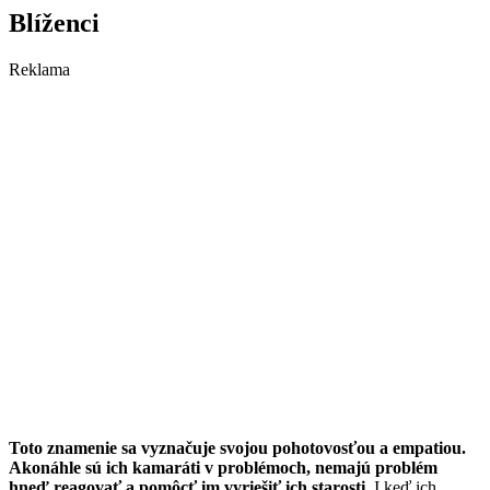
Blíženci
Reklama
Toto znamenie sa vyznačuje svojou pohotovosťou a empatiou.
Akonáhle sú ich kamaráti v problémoch, nemajú problém
hneď reagovať a pomôcť im vyriešiť ich starosti.
I keď ich