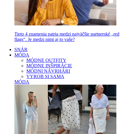
Tieto 4 znamenia patria medzi najväčšie partnerské „red
flags“. Je medzi nimi aj to vaše?
SNÁR
MÓDA
MÓDNE OUTFITY
MÓDNE INŠPIRÁCIE
MÓDNI NÁVRHÁRI
VYROB SI SAMA
MÓDA