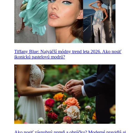
Tiffany Blue: Najväčší módny trend leta 2026. Ako nosiť
ikonickú pastelovú modrú?
Ako nosiť zásnubný prsteň a obrúčku? Moderné pravidlá aj