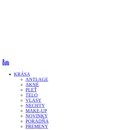
KRÁSA
ANTI-AGE
AKNÉ
PLEŤ
TELO
VLASY
NECHTY
MAKE-UP
NOVINKY
PORADŇA
PREMENY