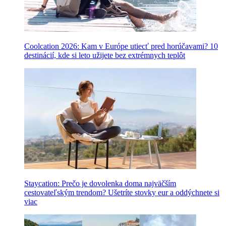
Coolcation 2026: Kam v Európe utiecť pred horúčavami? 10
destinácií, kde si leto užijete bez extrémnych teplôt
Staycation: Prečo je dovolenka doma najväčším
cestovateľským trendom? Ušetríte stovky eur a oddýchnete si
viac