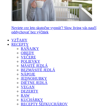
Neviete cez leto skutočne vypnúť? Slow living vás naučí
oddychovať bez výčitiek
VZŤAHY
RECEPTY
RAŇAJKY
OBEDY
VEČERE
POLIEVKY
MÄSITÉ JEDLÁ
BEZMÄSITÉ JEDLÁ
NÁPOJE
JEDNOHUBKY
DIÉTNE JEDLÁ
VEGAN
DEZERTY
RAW
KUCHÁRKY
RECEPTY ŠÉFKUCHÁROV