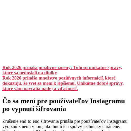
Rok 2026 prináša pozitívne zmeny: Toto sú unikátne správy,
ktoré sa nedostali na titulky
Rok 2026 prináša množstvo pozitívnych informácií, ktoré
dokazujú, že svet sa mení k lepšiemu. Unikátne dobré správy,
ktoré vám navrátia nádej a vďačnosť.
Čo sa mení pre používateľov Instagramu
po vypnutí šifrovania
Zrušenie end-to-end šifrovania prináša pre používateľov Instagramu
výraznú zmenu v tom, ako budú ich správy technicky chránené.