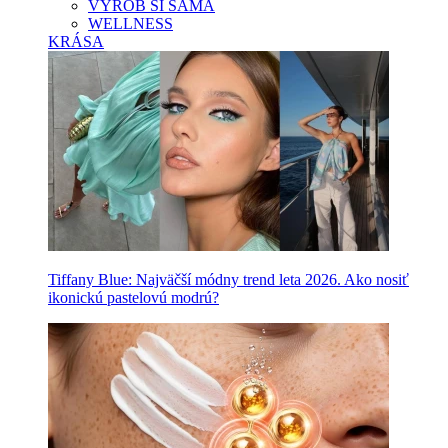
VYROB SI SAMA
WELLNESS
KRÁSA
Tiffany Blue: Najväčší módny trend leta 2026. Ako nosiť
ikonickú pastelovú modrú?