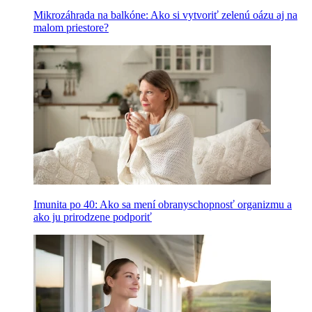
Mikrozáhrada na balkóne: Ako si vytvoriť zelenú oázu aj na
malom priestore?
Imunita po 40: Ako sa mení obranyschopnosť organizmu a
ako ju prirodzene podporiť