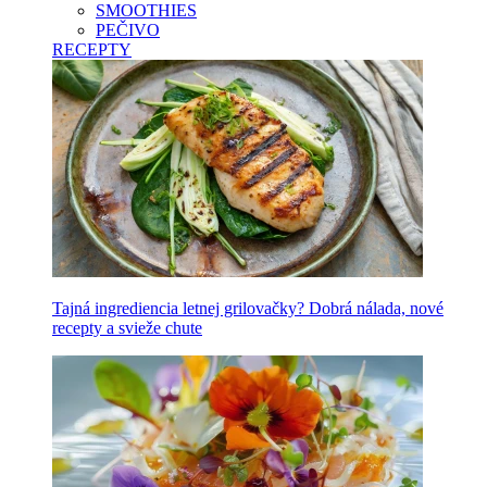
SMOOTHIES
PEČIVO
RECEPTY
Tajná ingrediencia letnej grilovačky? Dobrá nálada, nové
recepty a svieže chute