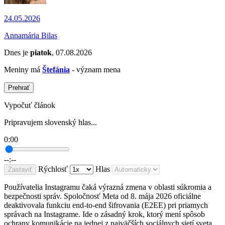
24.05.2026
Annamária Bilas
Dnes je
piatok
, 07.08.2026
Meniny má
Štefánia
- význam mena
Prehrať
Vypočuť článok
Pripravujem slovenský hlas...
0:00
--:--
Rýchlosť
Hlas
Zastaviť
Používatelia Instagramu čaká výrazná zmena v oblasti súkromia a
bezpečnosti správ. Spoločnosť Meta od 8. mája 2026 oficiálne
deaktivovala funkciu end-to-end šifrovania (E2EE) pri priamych
správach na Instagrame. Ide o zásadný krok, ktorý mení spôsob
ochrany komunikácie na jednej z najväčších sociálnych sietí sveta.