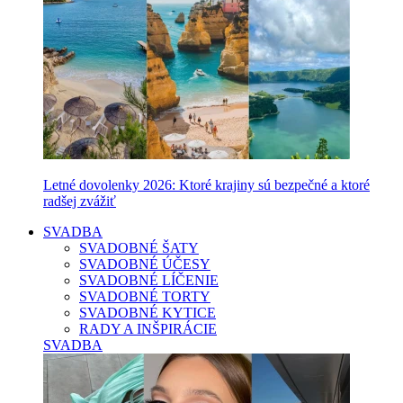
Letné dovolenky 2026: Ktoré krajiny sú bezpečné a ktoré
radšej zvážiť
SVADBA
SVADOBNÉ ŠATY
SVADOBNÉ ÚČESY
SVADOBNÉ LÍČENIE
SVADOBNÉ TORTY
SVADOBNÉ KYTICE
RADY A INŠPIRÁCIE
SVADBA