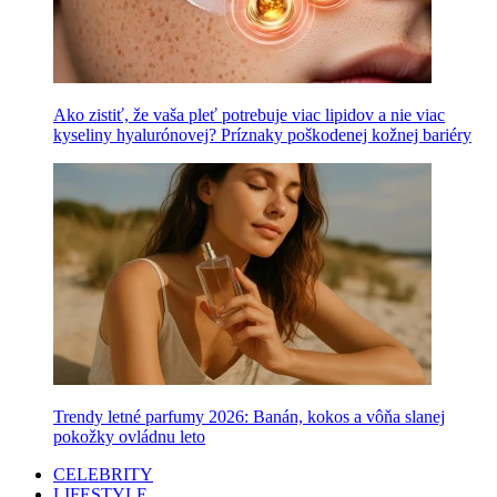
Ako zistiť, že vaša pleť potrebuje viac lipidov a nie viac
kyseliny hyalurónovej? Príznaky poškodenej kožnej bariéry
Trendy letné parfumy 2026: Banán, kokos a vôňa slanej
pokožky ovládnu leto
CELEBRITY
LIFESTYLE