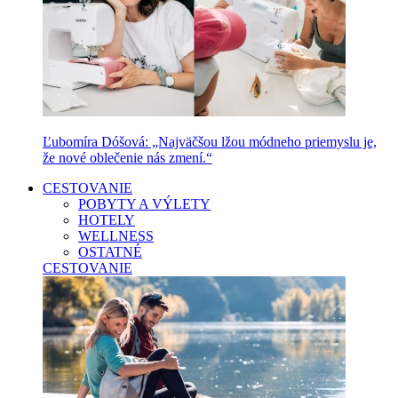
Ľubomíra Dóšová: „Najväčšou lžou módneho priemyslu je,
že nové oblečenie nás zmení.“
CESTOVANIE
POBYTY A VÝLETY
HOTELY
WELLNESS
OSTATNÉ
CESTOVANIE