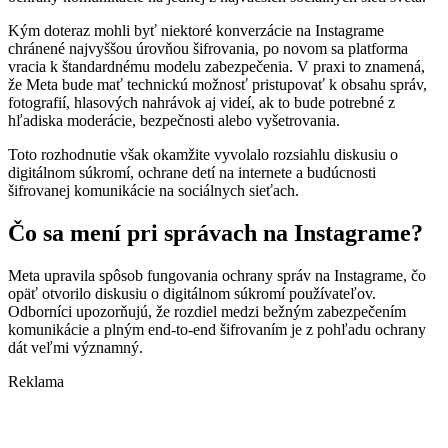
Kým doteraz mohli byť niektoré konverzácie na Instagrame
chránené najvyššou úrovňou šifrovania, po novom sa platforma
vracia k štandardnému modelu zabezpečenia. V praxi to znamená,
že Meta bude mať technickú možnosť pristupovať k obsahu správ,
fotografií, hlasových nahrávok aj videí, ak to bude potrebné z
hľadiska moderácie, bezpečnosti alebo vyšetrovania.
Toto rozhodnutie však okamžite vyvolalo rozsiahlu diskusiu o
digitálnom súkromí, ochrane detí na internete a budúcnosti
šifrovanej komunikácie na sociálnych sieťach.
Čo sa mení pri správach na Instagrame?
Meta upravila spôsob fungovania ochrany správ na Instagrame, čo
opäť otvorilo diskusiu o digitálnom súkromí používateľov.
Odborníci upozorňujú, že rozdiel medzi bežným zabezpečením
komunikácie a plným end-to-end šifrovaním je z pohľadu ochrany
dát veľmi významný.
Reklama