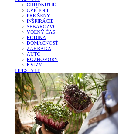
CHUDNUTIE
CVIČENIE
PRE ŽENY
INŠPIRÁCIE
SEBAROZVOJ
VOĽNÝ ČAS
RODINA
DOMÁCNOSŤ
ZÁHRADA
AUTO
ROZHOVORY
KVÍZY
LIFESTYLE