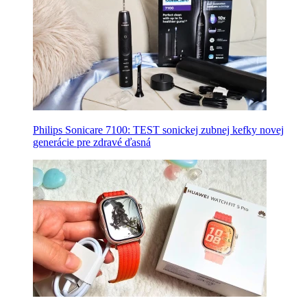
Philips Sonicare 7100: TEST sonickej zubnej kefky novej
generácie pre zdravé ďasná