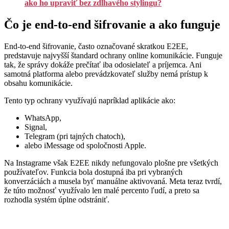
ako ho upraviť bez zdĺhavého stylingu?
Čo je end-to-end šifrovanie a ako funguje
End-to-end šifrovanie, často označované skratkou E2EE,
predstavuje najvyšší štandard ochrany online komunikácie. Funguje
tak, že správy dokáže prečítať iba odosielateľ a príjemca. Ani
samotná platforma alebo prevádzkovateľ služby nemá prístup k
obsahu komunikácie.
Tento typ ochrany využívajú napríklad aplikácie ako:
WhatsApp,
Signal,
Telegram (pri tajných chatoch),
alebo iMessage od spoločnosti Apple.
Na Instagrame však E2EE nikdy nefungovalo plošne pre všetkých
používateľov. Funkcia bola dostupná iba pri vybraných
konverzáciách a musela byť manuálne aktivovaná. Meta teraz tvrdí,
že túto možnosť využívalo len malé percento ľudí, a preto sa
rozhodla systém úplne odstrániť.