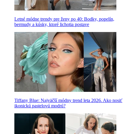
Letné módne trendy pre ženy po 40: Bodky, popelín,
bermudy a kúsky, ktoré lichotia postave
Tiffany Blue: Najväčší módny trend leta 2026. Ako nosiť
ikonickú pastelovú modrú?