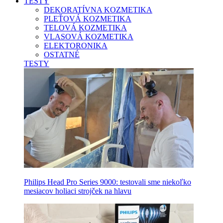
TESTY
DEKORATÍVNA KOZMETIKA
PLEŤOVÁ KOZMETIKA
TELOVÁ KOZMETIKA
VLASOVÁ KOZMETIKA
ELEKTORONIKA
OSTATNÉ
TESTY
Philips Head Pro Series 9000: testovali sme niekoľko
mesiacov holiaci strojček na hlavu