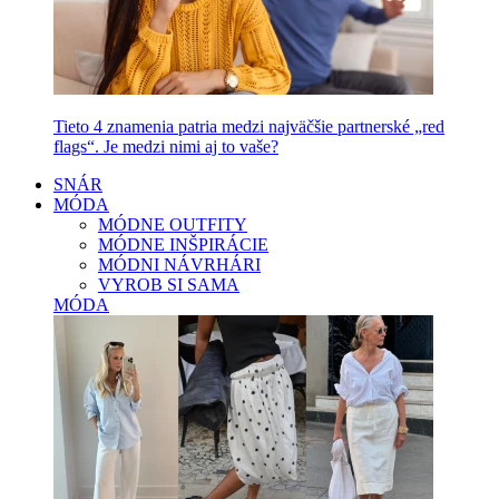
Tieto 4 znamenia patria medzi najväčšie partnerské „red
flags“. Je medzi nimi aj to vaše?
SNÁR
MÓDA
MÓDNE OUTFITY
MÓDNE INŠPIRÁCIE
MÓDNI NÁVRHÁRI
VYROB SI SAMA
MÓDA