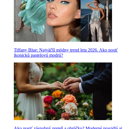
Tiffany Blue: Najväčší módny trend leta 2026. Ako nosiť
ikonickú pastelovú modrú?
Ako nosiť zásnubný prsteň a obrúčku? Moderné pravidlá aj