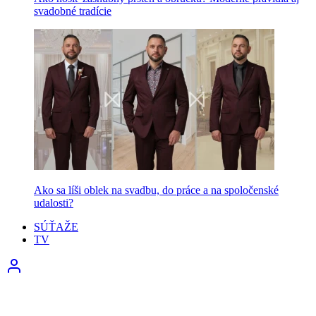
svadobné tradície
Ako sa líši oblek na svadbu, do práce a na spoločenské
udalosti?
SÚŤAŽE
TV