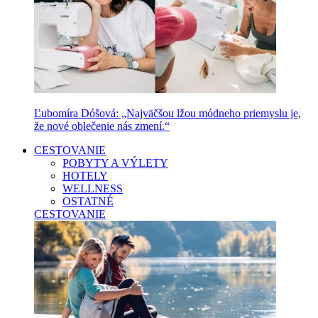
Ľubomíra Dóšová: „Najväčšou lžou módneho priemyslu je,
že nové oblečenie nás zmení.“
CESTOVANIE
POBYTY A VÝLETY
HOTELY
WELLNESS
OSTATNÉ
CESTOVANIE