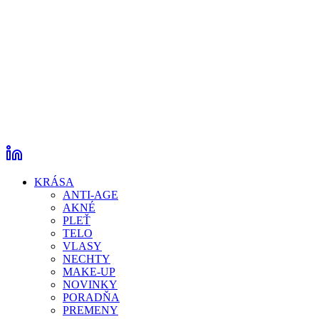
KRÁSA
ANTI-AGE
AKNÉ
PLEŤ
TELO
VLASY
NECHTY
MAKE-UP
NOVINKY
PORADŇA
PREMENY