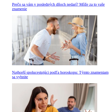
Prečo sa vám v posledných dňoch nedarí? Môže za to vaše
znamenie
Najhorší spolucestujúci podľa horoskopu: Týmto znameniam
sa vyhnite