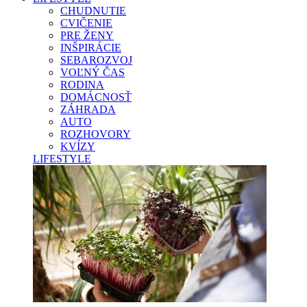
CHUDNUTIE
CVIČENIE
PRE ŽENY
INŠPIRÁCIE
SEBAROZVOJ
VOĽNÝ ČAS
RODINA
DOMÁCNOSŤ
ZÁHRADA
AUTO
ROZHOVORY
KVÍZY
LIFESTYLE