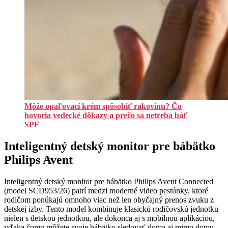
Môže opaľovací krém spôsobiť rakovinu? Čo
hovoria vedecké dôkazy a prečo sa netreba báť
SPF
Inteligentný detský monitor pre bábätko
Philips Avent
Inteligentný detský monitor pre bábätko
Philips Avent
Connected
(model SCD953/26) patrí medzi moderné video pestúnky, ktoré
rodičom ponúkajú omnoho viac než len obyčajný prenos zvuku z
detskej izby. Tento model kombinuje klasickú rodičovskú jednotku
nielen s detskou jednotkou, ale dokonca aj s mobilnou aplikáciou,
vďaka čomu môžete svoje bábätko sledovať doma aj mimo domu.