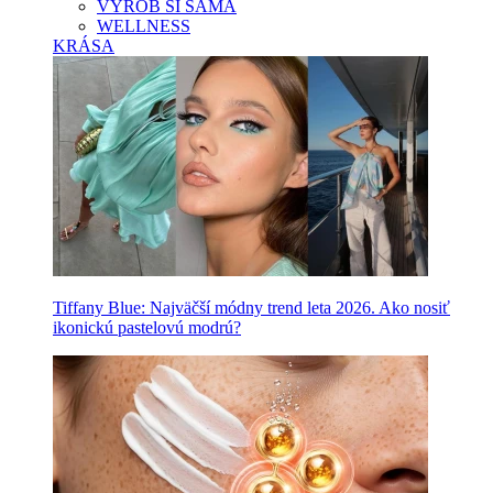
VYROB SI SAMA
WELLNESS
KRÁSA
Tiffany Blue: Najväčší módny trend leta 2026. Ako nosiť
ikonickú pastelovú modrú?