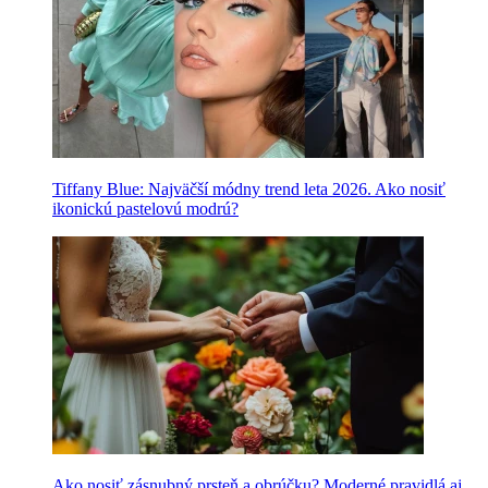
Tiffany Blue: Najväčší módny trend leta 2026. Ako nosiť
ikonickú pastelovú modrú?
Ako nosiť zásnubný prsteň a obrúčku? Moderné pravidlá aj