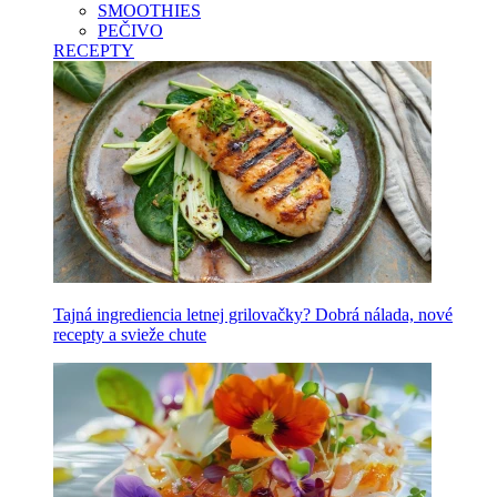
SMOOTHIES
PEČIVO
RECEPTY
Tajná ingrediencia letnej grilovačky? Dobrá nálada, nové
recepty a svieže chute