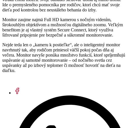
Ide o premysleného pomocníka pre rodičov, ktorí chcú mať svoje
dieťa pod kontrolou bez neustáleho behania do izby.
Monitor zaujme najmä Full HD kamerou s nočným videním,
širokouhlým objektívom a možnosťou digitálneho zoomu. Veľkým
benefitom je aj vlastný systém Secure Connect, ktorý využíva
šifrované pripojenie pre bezpečné a súkromné monitorovanie.
Nejde teda len o „kameru k postieľke“, ale o inteligentný monitor
navrhnutý tak, aby rodičom priniesol väčší pokoj počas dňa aj
večera. Monitor navyše ponúka množstvo funkcií, ktoré spríjemňujú
uspávanie aj samotné monitorovanie – od nočného svetla cez
uspávanky až po izbový teplomer či možnosť hovoriť na dieťa na
diaľku.