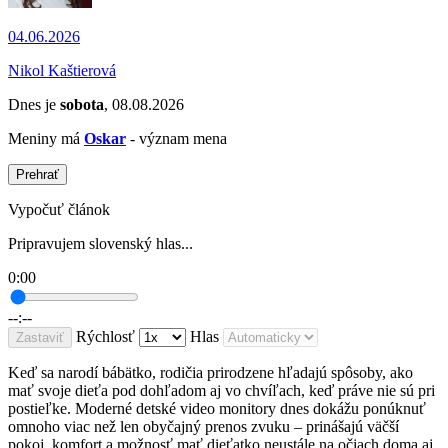
04.06.2026
Nikol Kaštierová
Dnes je
sobota
, 08.08.2026
Meniny má
Oskar
- význam mena
Prehrať
Vypočuť článok
Pripravujem slovenský hlas...
0:00
--:--
Rýchlosť
Hlas
Zastaviť
Keď sa narodí bábätko, rodičia prirodzene hľadajú spôsoby, ako
mať svoje dieťa pod dohľadom aj vo chvíľach, keď práve nie sú pri
postieľke. Moderné detské video monitory dnes dokážu ponúknuť
omnoho viac než len obyčajný prenos zvuku – prinášajú väčší
pokoj, komfort a možnosť mať dieťatko neustále na očiach doma aj