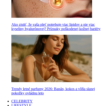
Ako zistiť, že vaša pleť potrebuje viac lipidov a nie viac
kyseliny hyalurónovej? Príznaky poškodenej kožnej bariéry
Trendy letné parfumy 2026: Banán, kokos a vôňa slanej
pokožky ovládnu leto
CELEBRITY
LIFESTYLE