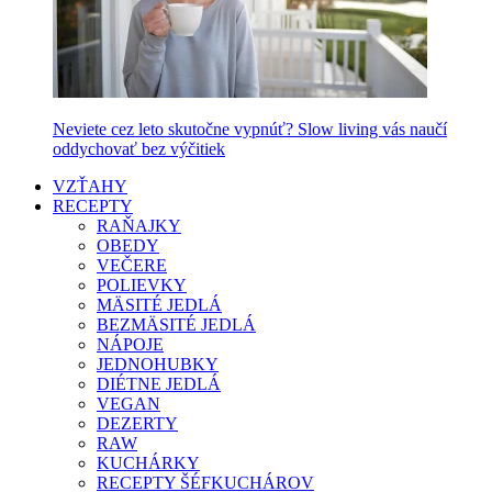
Neviete cez leto skutočne vypnúť? Slow living vás naučí
oddychovať bez výčitiek
VZŤAHY
RECEPTY
RAŇAJKY
OBEDY
VEČERE
POLIEVKY
MÄSITÉ JEDLÁ
BEZMÄSITÉ JEDLÁ
NÁPOJE
JEDNOHUBKY
DIÉTNE JEDLÁ
VEGAN
DEZERTY
RAW
KUCHÁRKY
RECEPTY ŠÉFKUCHÁROV