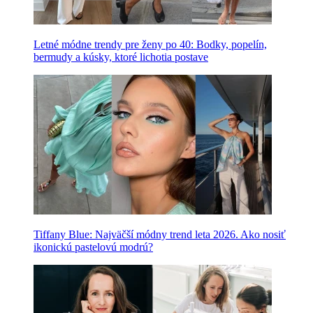
Letné módne trendy pre ženy po 40: Bodky, popelín,
bermudy a kúsky, ktoré lichotia postave
Tiffany Blue: Najväčší módny trend leta 2026. Ako nosiť
ikonickú pastelovú modrú?