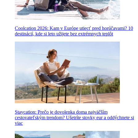
Coolcation 2026: Kam v Európe utiecť pred horúčavami? 10
destinácií, kde si leto užijete bez extrémnych teplôt
Staycation: Prečo je dovolenka doma najväčším
cestovateľským trendom? Ušetríte stovky eur a oddýchnete si
viac