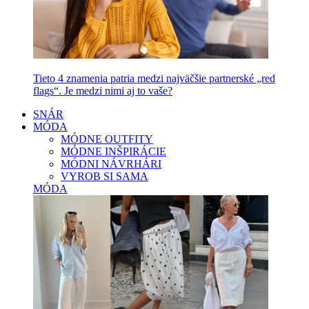
Tieto 4 znamenia patria medzi najväčšie partnerské „red
flags“. Je medzi nimi aj to vaše?
SNÁR
MÓDA
MÓDNE OUTFITY
MÓDNE INŠPIRÁCIE
MÓDNI NÁVRHÁRI
VYROB SI SAMA
MÓDA