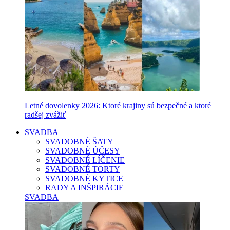
Letné dovolenky 2026: Ktoré krajiny sú bezpečné a ktoré
radšej zvážiť
SVADBA
SVADOBNÉ ŠATY
SVADOBNÉ ÚČESY
SVADOBNÉ LÍČENIE
SVADOBNÉ TORTY
SVADOBNÉ KYTICE
RADY A INŠPIRÁCIE
SVADBA