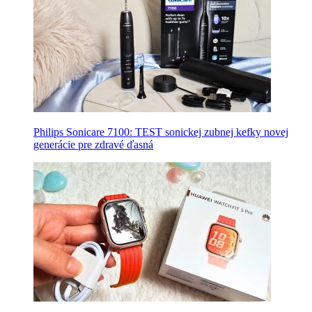
Philips Sonicare 7100: TEST sonickej zubnej kefky novej
generácie pre zdravé ďasná