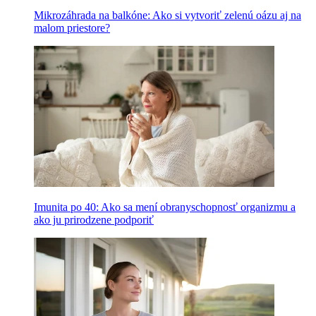
Mikrozáhrada na balkóne: Ako si vytvoriť zelenú oázu aj na
malom priestore?
Imunita po 40: Ako sa mení obranyschopnosť organizmu a
ako ju prirodzene podporiť