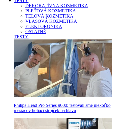
TESTY
DEKORATÍVNA KOZMETIKA
PLEŤOVÁ KOZMETIKA
TELOVÁ KOZMETIKA
VLASOVÁ KOZMETIKA
ELEKTORONIKA
OSTATNÉ
TESTY
Philips Head Pro Series 9000: testovali sme niekoľko
mesiacov holiaci strojček na hlavu