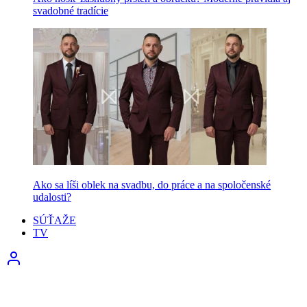
svadobné tradície
Ako sa líši oblek na svadbu, do práce a na spoločenské
udalosti?
SÚŤAŽE
TV