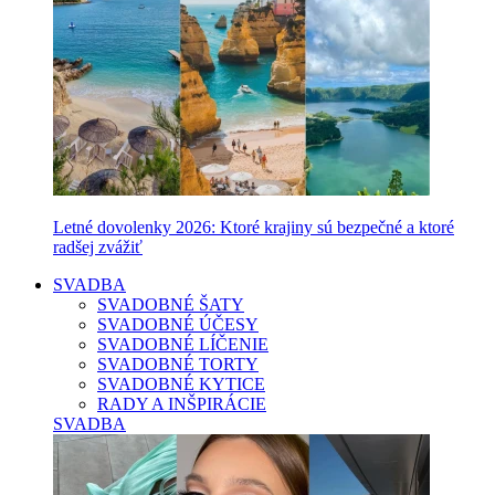
Letné dovolenky 2026: Ktoré krajiny sú bezpečné a ktoré
radšej zvážiť
SVADBA
SVADOBNÉ ŠATY
SVADOBNÉ ÚČESY
SVADOBNÉ LÍČENIE
SVADOBNÉ TORTY
SVADOBNÉ KYTICE
RADY A INŠPIRÁCIE
SVADBA