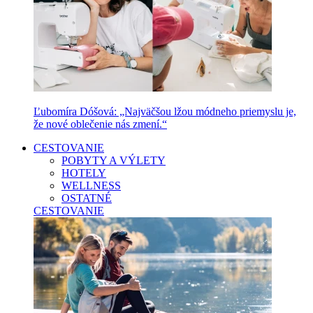
Ľubomíra Dóšová: „Najväčšou lžou módneho priemyslu je,
že nové oblečenie nás zmení.“
CESTOVANIE
POBYTY A VÝLETY
HOTELY
WELLNESS
OSTATNÉ
CESTOVANIE