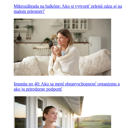
Mikrozáhrada na balkóne: Ako si vytvoriť zelenú oázu aj na
malom priestore?
Imunita po 40: Ako sa mení obranyschopnosť organizmu a
ako ju prirodzene podporiť