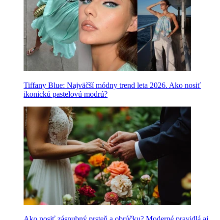
Tiffany Blue: Najväčší módny trend leta 2026. Ako nosiť
ikonickú pastelovú modrú?
Ako nosiť zásnubný prsteň a obrúčku? Moderné pravidlá aj