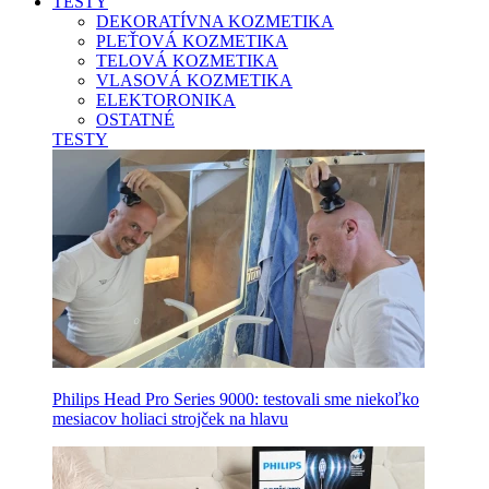
TESTY
DEKORATÍVNA KOZMETIKA
PLEŤOVÁ KOZMETIKA
TELOVÁ KOZMETIKA
VLASOVÁ KOZMETIKA
ELEKTORONIKA
OSTATNÉ
TESTY
Philips Head Pro Series 9000: testovali sme niekoľko
mesiacov holiaci strojček na hlavu