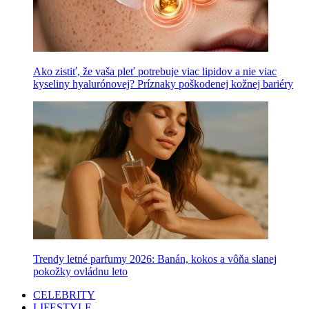
Ako zistiť, že vaša pleť potrebuje viac lipidov a nie viac
kyseliny hyalurónovej? Príznaky poškodenej kožnej bariéry
Trendy letné parfumy 2026: Banán, kokos a vôňa slanej
pokožky ovládnu leto
CELEBRITY
LIFESTYLE