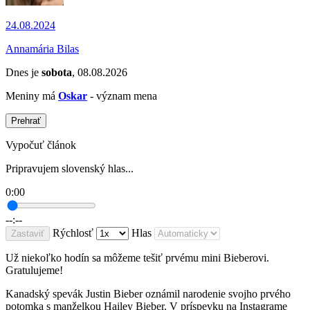
24.08.2024
Annamária Bilas
Dnes je
sobota
, 08.08.2026
Meniny má
Oskar
- význam mena
Prehrať
Vypočuť článok
Pripravujem slovenský hlas...
0:00
--:--
Rýchlosť
Hlas
Zastaviť
Už niekoľko hodín sa môžeme tešiť prvému mini Bieberovi.
Gratulujeme!
Kanadský spevák Justin Bieber oznámil narodenie svojho prvého
potomka s manželkou Hailey Bieber. V príspevku na Instagrame