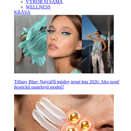
VYROB SI SAMA
WELLNESS
KRÁSA
Tiffany Blue: Najväčší módny trend leta 2026. Ako nosiť
ikonickú pastelovú modrú?