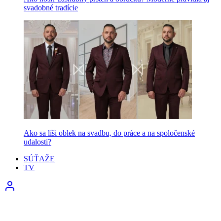
svadobné tradície
Ako sa líši oblek na svadbu, do práce a na spoločenské
udalosti?
SÚŤAŽE
TV