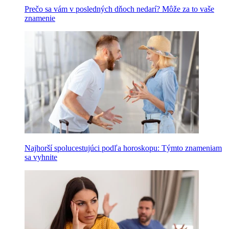
Prečo sa vám v posledných dňoch nedarí? Môže za to vaše
znamenie
Najhorší spolucestujúci podľa horoskopu: Týmto znameniam
sa vyhnite