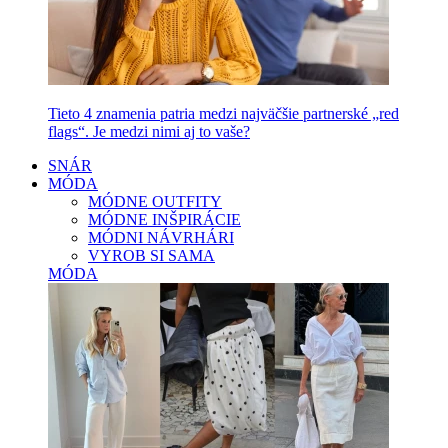
Tieto 4 znamenia patria medzi najväčšie partnerské „red
flags“. Je medzi nimi aj to vaše?
SNÁR
MÓDA
MÓDNE OUTFITY
MÓDNE INŠPIRÁCIE
MÓDNI NÁVRHÁRI
VYROB SI SAMA
MÓDA