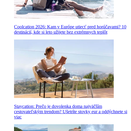
Coolcation 2026: Kam v Európe utiecť pred horúčavami? 10
destinácií, kde si leto užijete bez extrémnych teplôt
Staycation: Prečo je dovolenka doma najväčším
cestovateľským trendom? Ušetríte stovky eur a oddýchnete si
viac