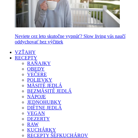
Neviete cez leto skutočne vypnúť? Slow living vás naučí
oddychovať bez výčitiek
VZŤAHY
RECEPTY
RAŇAJKY
OBEDY
VEČERE
POLIEVKY
MÄSITÉ JEDLÁ
BEZMÄSITÉ JEDLÁ
NÁPOJE
JEDNOHUBKY
DIÉTNE JEDLÁ
VEGAN
DEZERTY
RAW
KUCHÁRKY
RECEPTY ŠÉFKUCHÁROV