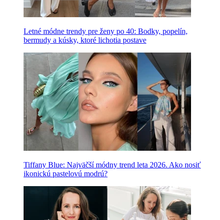
Letné módne trendy pre ženy po 40: Bodky, popelín,
bermudy a kúsky, ktoré lichotia postave
Tiffany Blue: Najväčší módny trend leta 2026. Ako nosiť
ikonickú pastelovú modrú?