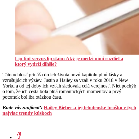
Lip tint verzus lip stain: Aký je medzi nimi rozdiel a
ktorý vydrží dlhšie?
Táto udalosť prináša do ich života novú kapitolu plnú lásky a
vzrušujúcich výziev. Justin a Hailey sa vzali v roku 2018 v New
Yorku a od tej doby ich vzťah sledovala celá verejnosť. Niet pochýb
o tom, že ich cesta bola plná romantických momentov a prvý
potomok bol iba otázkou času.
Bude vás zaujímať:
Hailey Bieber a jej tehotenské bruško v tých
najviac trendy kúskoch