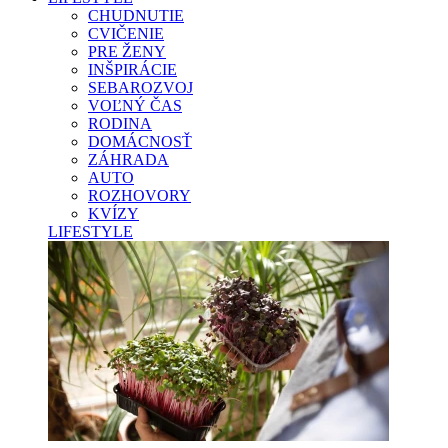
CHUDNUTIE
CVIČENIE
PRE ŽENY
INŠPIRÁCIE
SEBAROZVOJ
VOĽNÝ ČAS
RODINA
DOMÁCNOSŤ
ZÁHRADA
AUTO
ROZHOVORY
KVÍZY
LIFESTYLE