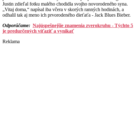
Justin zdieľal fotku malého chodidla svojho novorodeného syna.
„Vitaj doma,“ napísal iba včera v skorých ranných hodinách, a
odhalil tak aj meno ich prvorodeného dieťaťa - Jack Blues Bieber.
Odporúčame:
Najúspešnejšie znamenia zverokruhu - Týchto 5
je predurčených víťaziť a vynikať
Reklama