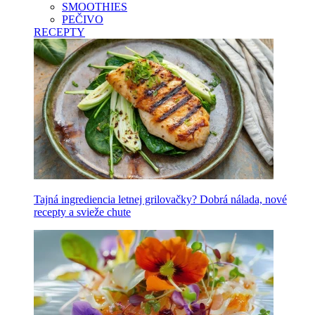
SMOOTHIES
PEČIVO
RECEPTY
Tajná ingrediencia letnej grilovačky? Dobrá nálada, nové
recepty a svieže chute