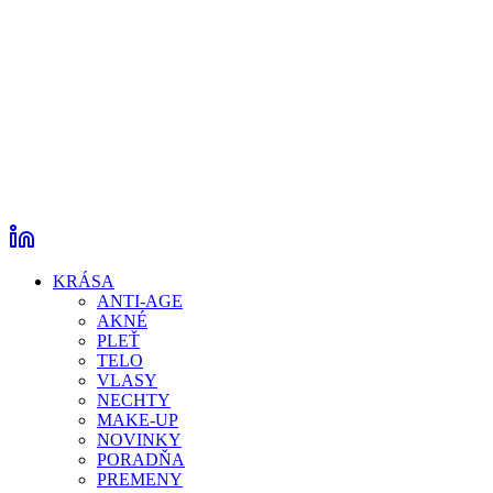
KRÁSA
ANTI-AGE
AKNÉ
PLEŤ
TELO
VLASY
NECHTY
MAKE-UP
NOVINKY
PORADŇA
PREMENY