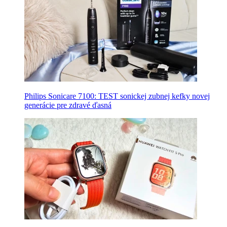
Philips Sonicare 7100: TEST sonickej zubnej kefky novej
generácie pre zdravé ďasná