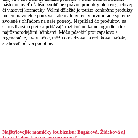
následne oveľa ľahšie zvoliť tie správne produkty pleťovej, telovej
či vlasovej kozmetiky. Veľmi dôležité je totižto konkrétne produkty
nielen pravidelne používať, ale mali by byť v prvom rade správne
zvolené s ohľadom na naše potreby. Napríklad do produktov na
starostlivosť o pleť sa pridávajú rozličné unikátne ingrediencie s
najrôznorodejšími účinkami. Môžu pôsobiť protizápalovo a
regeneračne, hydratačne, môžu omladzovať a redukovať vrásky,
sťahovať póry a podobne.
Najštýlovejšie mamičky šoubiznisu: Bagárová, Žideková aj
Ivana Gáborík majú čím inšpirovať