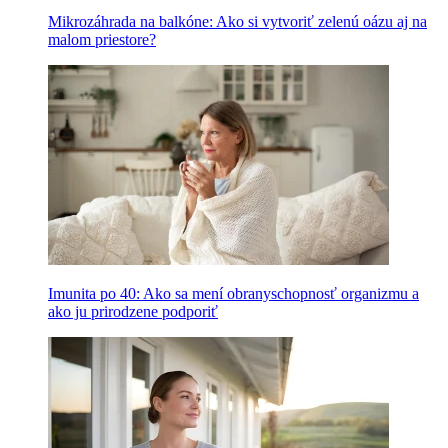
Mikrozáhrada na balkóne: Ako si vytvoriť zelenú oázu aj na
malom priestore?
Imunita po 40: Ako sa mení obranyschopnosť organizmu a
ako ju prirodzene podporiť