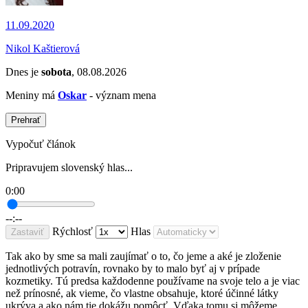
11.09.2020
Nikol Kaštierová
Dnes je
sobota
, 08.08.2026
Meniny má
Oskar
- význam mena
Prehrať
Vypočuť článok
Pripravujem slovenský hlas...
0:00
--:--
Rýchlosť
Hlas
Zastaviť
Tak ako by sme sa mali zaujímať o to, čo jeme a aké je zloženie
jednotlivých potravín, rovnako by to malo byť aj v prípade
kozmetiky. Tú predsa každodenne používame na svoje telo a je viac
než prínosné, ak vieme, čo vlastne obsahuje, ktoré účinné látky
ukrýva a ako nám tie dokážu pomôcť. Vďaka tomu si môžeme