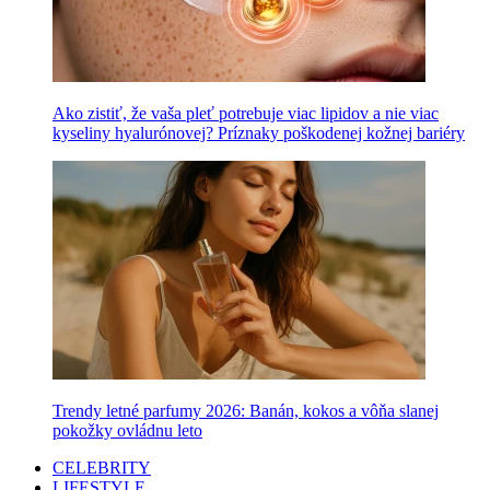
Ako zistiť, že vaša pleť potrebuje viac lipidov a nie viac
kyseliny hyalurónovej? Príznaky poškodenej kožnej bariéry
Trendy letné parfumy 2026: Banán, kokos a vôňa slanej
pokožky ovládnu leto
CELEBRITY
LIFESTYLE