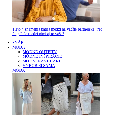
Tieto 4 znamenia patria medzi najväčšie partnerské „red
flags“. Je medzi nimi aj to vaše?
SNÁR
MÓDA
MÓDNE OUTFITY
MÓDNE INŠPIRÁCIE
MÓDNI NÁVRHÁRI
VYROB SI SAMA
MÓDA