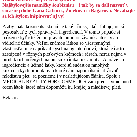
Najštýlovejšie mamičky šoubiznisu – i tak by sa dali nazvať v
súčasnej dobe Ivana Gáborík, Žideková či Bagárová. Neváhajte
sa ich štýlom inšpirovať aj vy!
A aby mala kozmetika skutočne také účinky, aké sľubuje, musí
pozostávať z tých správnych ingrediencií. V tomto prípade si
môžeme byť isté, že pri pravidelnom používaní sa dostavia i
viditeľné účinky. Veľmi známou látkou so všestrannými
vlastnosťami je napríklad kyselina hyualurónová, ktorá je často
zastúpená v rôznych pleťových krémoch i sérach, neraz najmä v
produktoch určených na boj so známkami starnutia. A práve na
ingrediencie a účinné látky, ktoré sú súčasťou mnohých
kozmetických produktov a ktoré nám napomáhajú udržovať
mladistvú pleť, sa pozrieme i v nasledujúcom článku. Spolu s
MEDICAL BEAUTY FOR COSMETICS vám predstavíme hneď
osem látok, ktoré nám dopomôžu ku krajšej a mladistvej pleti.
Reklama