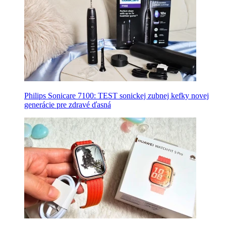
Philips Sonicare 7100: TEST sonickej zubnej kefky novej
generácie pre zdravé ďasná