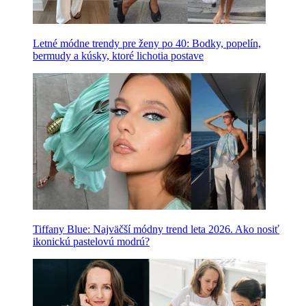
Letné módne trendy pre ženy po 40: Bodky, popelín,
bermudy a kúsky, ktoré lichotia postave
Tiffany Blue: Najväčší módny trend leta 2026. Ako nosiť
ikonickú pastelovú modrú?