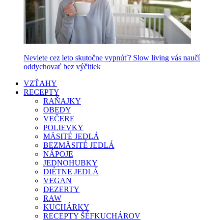
Neviete cez leto skutočne vypnúť? Slow living vás naučí
oddychovať bez výčitiek
VZŤAHY
RECEPTY
RAŇAJKY
OBEDY
VEČERE
POLIEVKY
MÄSITÉ JEDLÁ
BEZMÄSITÉ JEDLÁ
NÁPOJE
JEDNOHUBKY
DIÉTNE JEDLÁ
VEGAN
DEZERTY
RAW
KUCHÁRKY
RECEPTY ŠÉFKUCHÁROV