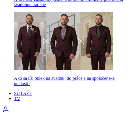
svadobné tradície
Ako sa líši oblek na svadbu, do práce a na spoločenské
udalosti?
SÚŤAŽE
TV