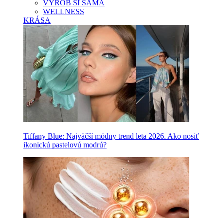
VYROB SI SAMA
WELLNESS
KRÁSA
Tiffany Blue: Najväčší módny trend leta 2026. Ako nosiť
ikonickú pastelovú modrú?