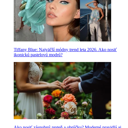
Tiffany Blue: Najväčší módny trend leta 2026. Ako nosiť
ikonickú pastelovú modrú?
Ako nosiť zásnubný prsteň a obrúčku? Moderné pravidlá aj