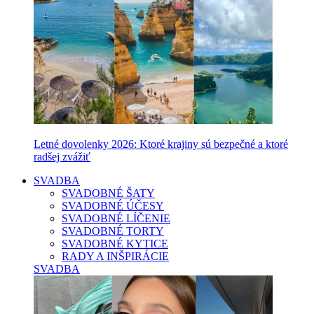
Letné dovolenky 2026: Ktoré krajiny sú bezpečné a ktoré
radšej zvážiť
SVADBA
SVADOBNÉ ŠATY
SVADOBNÉ ÚČESY
SVADOBNÉ LÍČENIE
SVADOBNÉ TORTY
SVADOBNÉ KYTICE
RADY A INŠPIRÁCIE
SVADBA