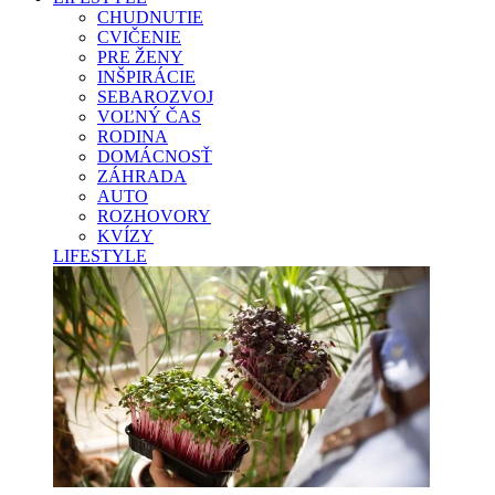
CHUDNUTIE
CVIČENIE
PRE ŽENY
INŠPIRÁCIE
SEBAROZVOJ
VOĽNÝ ČAS
RODINA
DOMÁCNOSŤ
ZÁHRADA
AUTO
ROZHOVORY
KVÍZY
LIFESTYLE