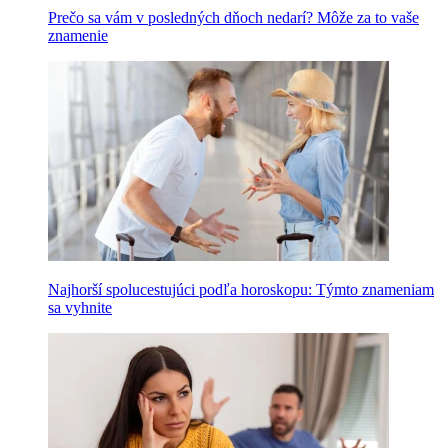
Prečo sa vám v posledných dňoch nedarí? Môže za to vaše
znamenie
Najhorší spolucestujúci podľa horoskopu: Týmto znameniam
sa vyhnite