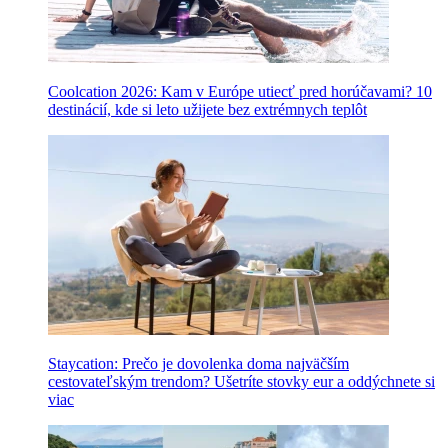
Coolcation 2026: Kam v Európe utiecť pred horúčavami? 10
destinácií, kde si leto užijete bez extrémnych teplôt
Staycation: Prečo je dovolenka doma najväčším
cestovateľským trendom? Ušetríte stovky eur a oddýchnete si
viac