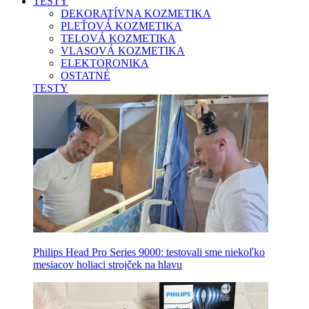
TESTY
DEKORATÍVNA KOZMETIKA
PLEŤOVÁ KOZMETIKA
TELOVÁ KOZMETIKA
VLASOVÁ KOZMETIKA
ELEKTORONIKA
OSTATNÉ
TESTY
Philips Head Pro Series 9000: testovali sme niekoľko
mesiacov holiaci strojček na hlavu