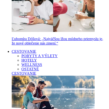
Ľubomíra Dóšová: „Najväčšou lžou módneho priemyslu je,
že nové oblečenie nás zmení.“
CESTOVANIE
POBYTY A VÝLETY
HOTELY
WELLNESS
OSTATNÉ
CESTOVANIE