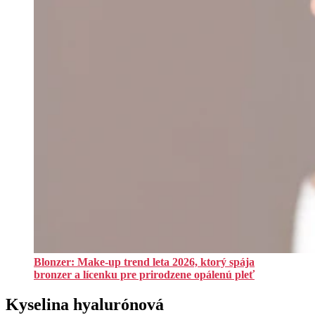
Blonzer: Make-up trend leta 2026, ktorý spája
bronzer a lícenku pre prirodzene opálenú pleť
Kyselina hyalurónová