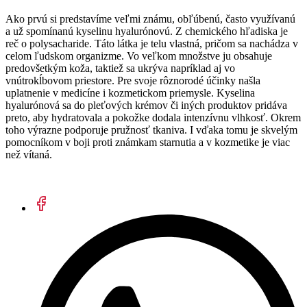
Ako prvú si predstavíme veľmi známu, obľúbenú, často využívanú
a už spomínanú kyselinu hyalurónovú. Z chemického hľadiska je
reč o polysacharide. Táto látka je telu vlastná, pričom sa nachádza v
celom ľudskom organizme. Vo veľkom množstve ju obsahuje
predovšetkým koža, taktiež sa ukrýva napríklad aj vo
vnútrokĺbovom priestore. Pre svoje rôznorodé účinky našla
uplatnenie v medicíne i kozmetickom priemysle. Kyselina
hyalurónová sa do pleťových krémov či iných produktov pridáva
preto, aby hydratovala a pokožke dodala intenzívnu vlhkosť. Okrem
toho výrazne podporuje pružnosť tkaniva. I vďaka tomu je skvelým
pomocníkom v boji proti známkam starnutia a v kozmetike je viac
než vítaná.