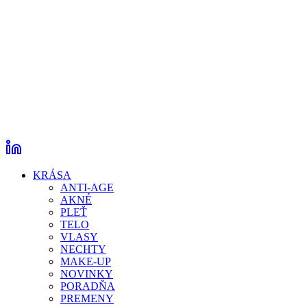
KRÁSA
ANTI-AGE
AKNÉ
PLEŤ
TELO
VLASY
NECHTY
MAKE-UP
NOVINKY
PORADŇA
PREMENY