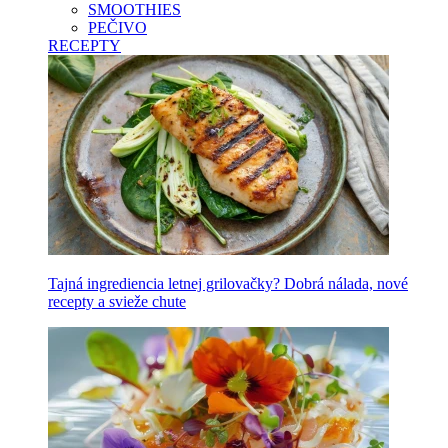
SMOOTHIES
PEČIVO
RECEPTY
Tajná ingrediencia letnej grilovačky? Dobrá nálada, nové
recepty a svieže chute