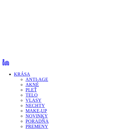
KRÁSA
ANTI-AGE
AKNÉ
PLEŤ
TELO
VLASY
NECHTY
MAKE-UP
NOVINKY
PORADŇA
PREMENY