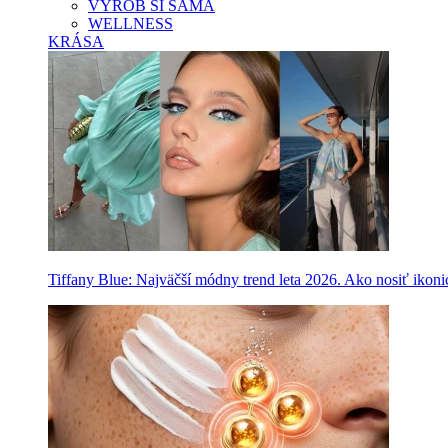
VYROB SI SAMA
WELLNESS
KRÁSA
Tiffany Blue: Najväčší módny trend leta 2026. Ako nosiť ikon