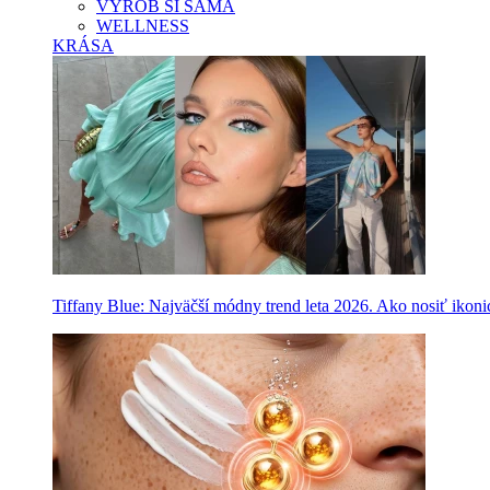
VYROB SI SAMA
WELLNESS
KRÁSA
Tiffany Blue: Najväčší módny trend leta 2026. Ako nosiť ikon