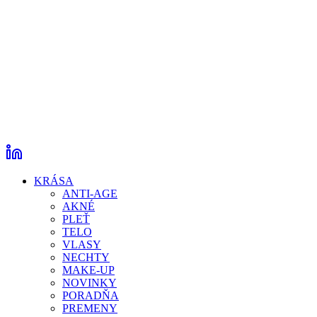
KRÁSA
ANTI-AGE
AKNÉ
PLEŤ
TELO
VLASY
NECHTY
MAKE-UP
NOVINKY
PORADŇA
PREMENY