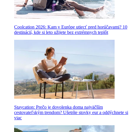
Coolcation 2026: Kam v Európe utiecť pred horúčavami? 10
destinácií, kde si leto užijete bez extrémnych teplôt
Staycation: Prečo je dovolenka doma najväčším
cestovateľským trendom? Ušetríte stovky eur a oddýchnete si
viac