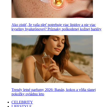
Ako zistiť, že vaša pleť potrebuje viac lipidov a nie viac
kyseliny hyalurónovej? Príznaky poškodenej kožnej bariéry
Trendy letné parfumy 2026: Banán, kokos a vôňa slanej
pokožky ovládnu leto
CELEBRITY
LIFESTYLE