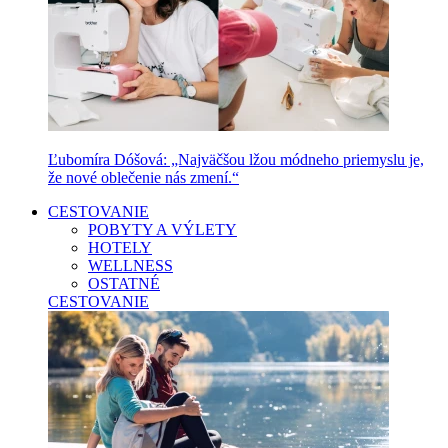
Ľubomíra Dóšová: „Najväčšou lžou módneho priemyslu je,
že nové oblečenie nás zmení.“
CESTOVANIE
POBYTY A VÝLETY
HOTELY
WELLNESS
OSTATNÉ
CESTOVANIE