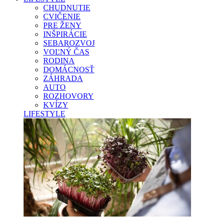
CHUDNUTIE
CVIČENIE
PRE ŽENY
INŠPIRÁCIE
SEBAROZVOJ
VOĽNÝ ČAS
RODINA
DOMÁCNOSŤ
ZÁHRADA
AUTO
ROZHOVORY
KVÍZY
LIFESTYLE