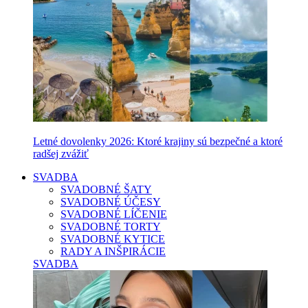
Letné dovolenky 2026: Ktoré krajiny sú bezpečné a ktoré
radšej zvážiť
SVADBA
SVADOBNÉ ŠATY
SVADOBNÉ ÚČESY
SVADOBNÉ LÍČENIE
SVADOBNÉ TORTY
SVADOBNÉ KYTICE
RADY A INŠPIRÁCIE
SVADBA