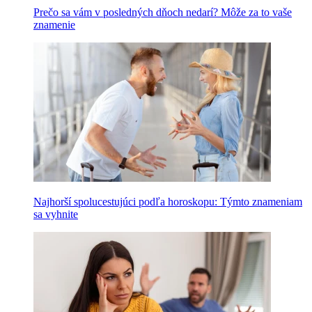
Prečo sa vám v posledných dňoch nedarí? Môže za to vaše
znamenie
Najhorší spolucestujúci podľa horoskopu: Týmto znameniam
sa vyhnite