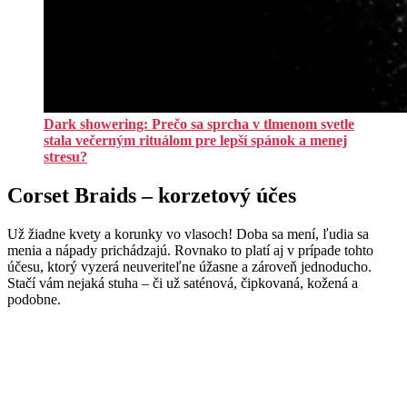
Dark showering: Prečo sa sprcha v tlmenom svetle
stala večerným rituálom pre lepší spánok a menej
stresu?
Corset Braids – korzetový účes
Už žiadne kvety a korunky vo vlasoch! Doba sa mení, ľudia sa
menia a nápady prichádzajú. Rovnako to platí aj v prípade tohto
účesu, ktorý vyzerá neuveriteľne úžasne a zároveň jednoducho.
Stačí vám nejaká stuha – či už saténová, čipkovaná, kožená a
podobne.