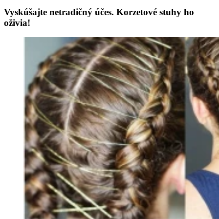
Vyskúšajte netradičný účes. Korzetové stuhy ho
oživia!