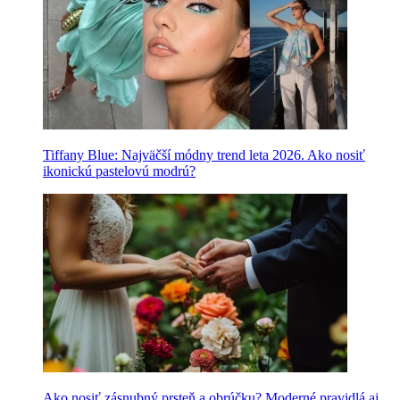
Tiffany Blue: Najväčší módny trend leta 2026. Ako nosiť
ikonickú pastelovú modrú?
Ako nosiť zásnubný prsteň a obrúčku? Moderné pravidlá aj