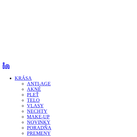
KRÁSA
ANTI-AGE
AKNÉ
PLEŤ
TELO
VLASY
NECHTY
MAKE-UP
NOVINKY
PORADŇA
PREMENY