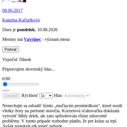
08.06.2017
Katarína Kačuriková
Dnes je
pondelok
, 10.08.2026
Meniny má
Vavrinec
- význam mena
Prehrať
Vypočuť článok
Pripravujem slovenský hlas...
0:00
--:--
Rýchlosť
Hlas
Zastaviť
Nenechajte sa odradiť týmto „mučiacim prostriedkom
"
, ktoré nosili
všetky ženy na prelome storočia. Korzetová sťahovačka dokázala
vytvoriť štíhly driek, ale zato spôsobovala rôzne zdravotné
problémy. V tomto prípade rozhodne platilo, že pre krásu sa trpí.
Avšak tentokrát nik trpieť nebude.