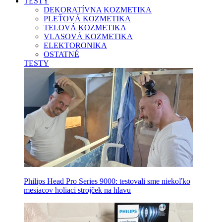
TESTY
DEKORATÍVNA KOZMETIKA
PLEŤOVÁ KOZMETIKA
TELOVÁ KOZMETIKA
VLASOVÁ KOZMETIKA
ELEKTORONIKA
OSTATNÉ
TESTY
Philips Head Pro Series 9000: testovali sme niekoľko
mesiacov holiaci strojček na hlavu