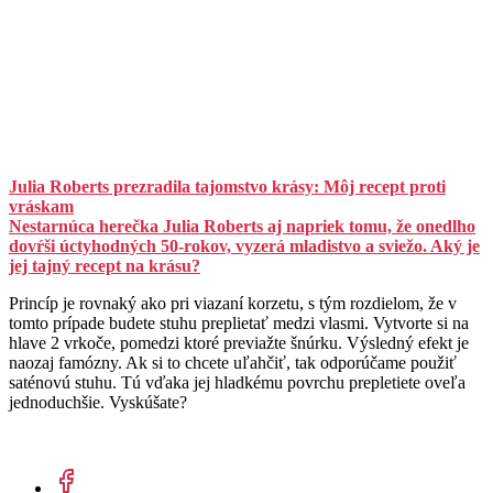
Julia Roberts prezradila tajomstvo krásy: Môj recept proti
vráskam
Nestarnúca herečka Julia Roberts aj napriek tomu, že onedlho
dovŕši úctyhodných 50-rokov, vyzerá mladistvo a sviežo. Aký je
jej tajný recept na krásu?
Princíp je rovnaký ako pri viazaní korzetu, s tým rozdielom, že v
tomto prípade budete stuhu preplietať medzi vlasmi. Vytvorte si na
hlave 2 vrkoče, pomedzi ktoré previažte šnúrku. Výsledný efekt je
naozaj famózny. Ak si to chcete uľahčiť, tak odporúčame použiť
saténovú stuhu. Tú vďaka jej hladkému povrchu prepletiete oveľa
jednoduchšie. Vyskúšate?