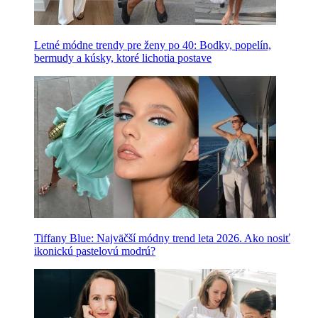
Letné módne trendy pre ženy po 40: Bodky, popelín,
bermudy a kúsky, ktoré lichotia postave
Tiffany Blue: Najväčší módny trend leta 2026. Ako nosiť
ikonickú pastelovú modrú?