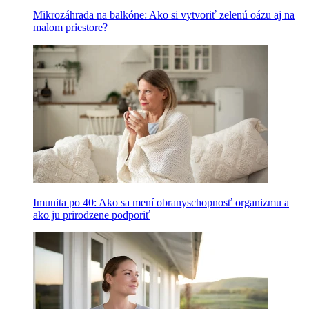
Mikrozáhrada na balkóne: Ako si vytvoriť zelenú oázu aj na
malom priestore?
Imunita po 40: Ako sa mení obranyschopnosť organizmu a
ako ju prirodzene podporiť