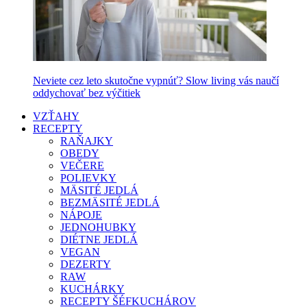
Neviete cez leto skutočne vypnúť? Slow living vás naučí
oddychovať bez výčitiek
VZŤAHY
RECEPTY
RAŇAJKY
OBEDY
VEČERE
POLIEVKY
MÄSITÉ JEDLÁ
BEZMÄSITÉ JEDLÁ
NÁPOJE
JEDNOHUBKY
DIÉTNE JEDLÁ
VEGAN
DEZERTY
RAW
KUCHÁRKY
RECEPTY ŠÉFKUCHÁROV