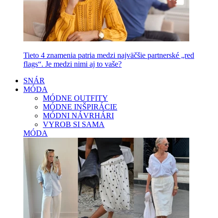
Tieto 4 znamenia patria medzi najväčšie partnerské „red
flags“. Je medzi nimi aj to vaše?
SNÁR
MÓDA
MÓDNE OUTFITY
MÓDNE INŠPIRÁCIE
MÓDNI NÁVRHÁRI
VYROB SI SAMA
MÓDA