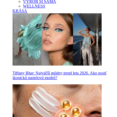
VYROB SI SAMA
WELLNESS
KRÁSA
Tiffany Blue: Najväčší módny trend leta 2026. Ako nosiť
ikonickú pastelovú modrú?