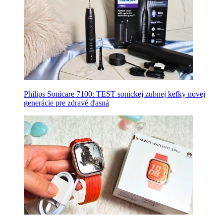
Philips Sonicare 7100: TEST sonickej zubnej kefky novej
generácie pre zdravé ďasná