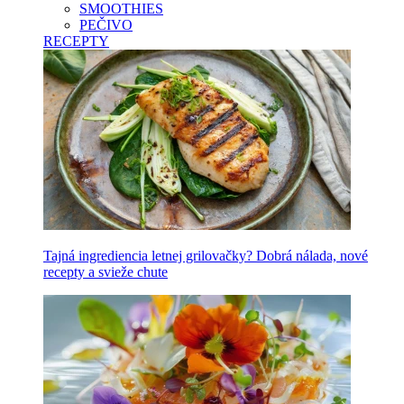
SMOOTHIES
PEČIVO
RECEPTY
Tajná ingrediencia letnej grilovačky? Dobrá nálada, nové
recepty a svieže chute