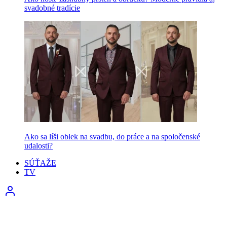
svadobné tradície
Ako sa líši oblek na svadbu, do práce a na spoločenské
udalosti?
SÚŤAŽE
TV