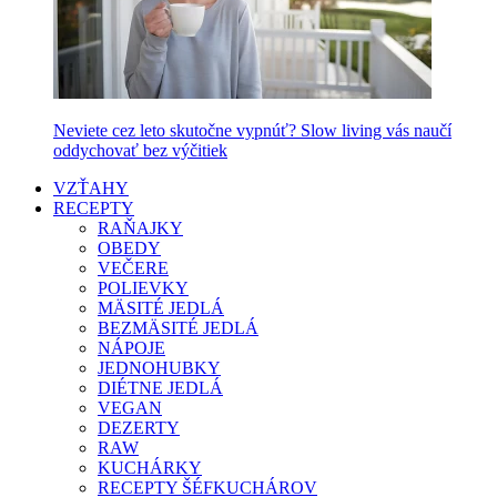
Neviete cez leto skutočne vypnúť? Slow living vás naučí
oddychovať bez výčitiek
VZŤAHY
RECEPTY
RAŇAJKY
OBEDY
VEČERE
POLIEVKY
MÄSITÉ JEDLÁ
BEZMÄSITÉ JEDLÁ
NÁPOJE
JEDNOHUBKY
DIÉTNE JEDLÁ
VEGAN
DEZERTY
RAW
KUCHÁRKY
RECEPTY ŠÉFKUCHÁROV