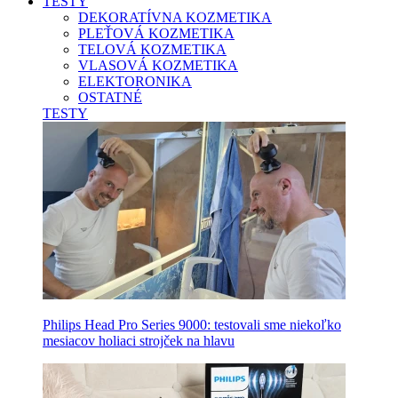
TESTY
DEKORATÍVNA KOZMETIKA
PLEŤOVÁ KOZMETIKA
TELOVÁ KOZMETIKA
VLASOVÁ KOZMETIKA
ELEKTORONIKA
OSTATNÉ
TESTY
Philips Head Pro Series 9000: testovali sme niekoľko
mesiacov holiaci strojček na hlavu