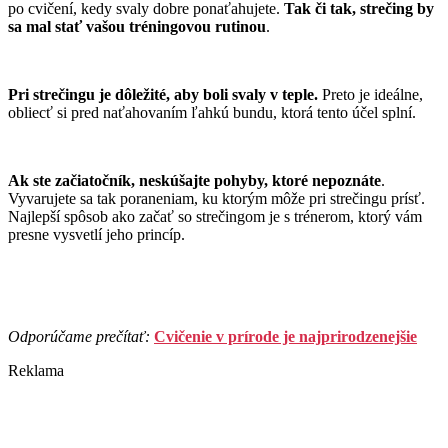
po cvičení, kedy svaly dobre ponaťahujete.
Tak či tak, strečing by
sa mal stať vašou tréningovou rutinou
.
Pri strečingu je dôležité, aby boli svaly v teple.
Preto je ideálne,
obliecť si pred naťahovaním ľahkú bundu, ktorá tento účel splní.
Ak ste začiatočník, neskúšajte pohyby, ktoré nepoznáte
.
Vyvarujete sa tak poraneniam, ku ktorým môže pri strečingu prísť.
Najlepší spôsob ako začať so strečingom je s trénerom, ktorý vám
presne vysvetlí jeho princíp.
Odporúčame prečítať:
Cvičenie v prírode je najprirodzenejšie
Reklama