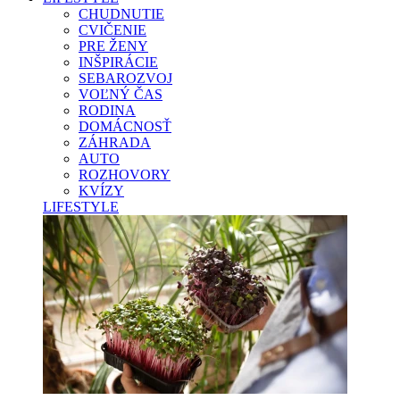
CHUDNUTIE
CVIČENIE
PRE ŽENY
INŠPIRÁCIE
SEBAROZVOJ
VOĽNÝ ČAS
RODINA
DOMÁCNOSŤ
ZÁHRADA
AUTO
ROZHOVORY
KVÍZY
LIFESTYLE