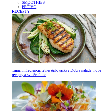
SMOOTHIES
PEČIVO
RECEPTY
Tajná ingrediencia letnej grilovačky? Dobrá nálada, nové
recepty a svieže chute