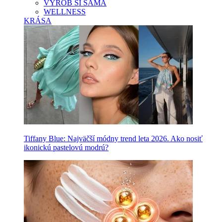
VYROB SI SAMA
WELLNESS
KRÁSA
Tiffany Blue: Najväčší módny trend leta 2026. Ako nosiť
ikonickú pastelovú modrú?