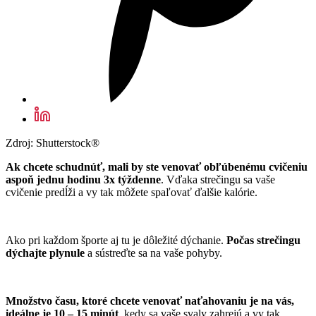
Zdroj: Shutterstock®
Ak chcete schudnúť, mali by ste venovať obľúbenému cvičeniu
aspoň jednu hodinu 3x týždenne
. Vďaka strečingu sa vaše
cvičenie predĺži a vy tak môžete spaľovať ďalšie kalórie.
Ako pri každom športe aj tu je dôležité dýchanie.
Počas strečingu
dýchajte plynule
a sústreďte sa na vaše pohyby.
Množstvo času, ktoré chcete venovať naťahovaniu je na vás,
ideálne je 10 – 15 minút
, kedy sa vaše svaly zahrejú a vy tak