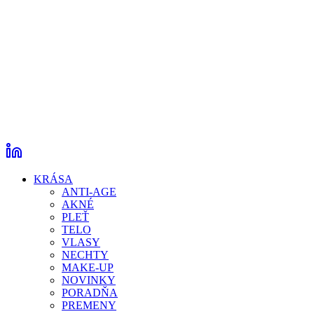
KRÁSA
ANTI-AGE
AKNÉ
PLEŤ
TELO
VLASY
NECHTY
MAKE-UP
NOVINKY
PORADŇA
PREMENY