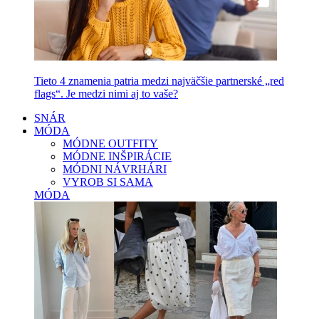
Tieto 4 znamenia patria medzi najväčšie partnerské „red
flags“. Je medzi nimi aj to vaše?
SNÁR
MÓDA
MÓDNE OUTFITY
MÓDNE INŠPIRÁCIE
MÓDNI NÁVRHÁRI
VYROB SI SAMA
MÓDA