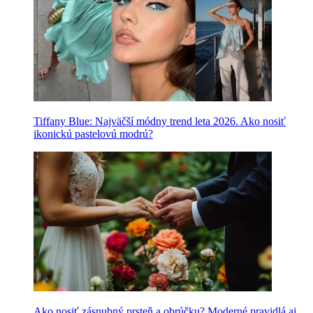
Tiffany Blue: Najväčší módny trend leta 2026. Ako nosiť
ikonickú pastelovú modrú?
Ako nosiť zásnubný prsteň a obrúčku? Moderné pravidlá aj