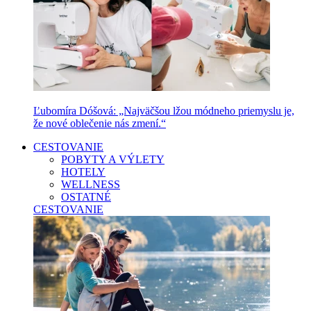
Ľubomíra Dóšová: „Najväčšou lžou módneho priemyslu je,
že nové oblečenie nás zmení.“
CESTOVANIE
POBYTY A VÝLETY
HOTELY
WELLNESS
OSTATNÉ
CESTOVANIE