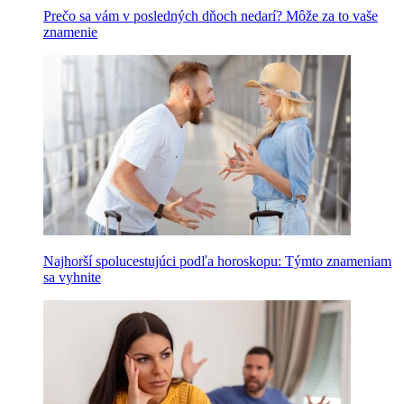
Prečo sa vám v posledných dňoch nedarí? Môže za to vaše
znamenie
Najhorší spolucestujúci podľa horoskopu: Týmto znameniam
sa vyhnite