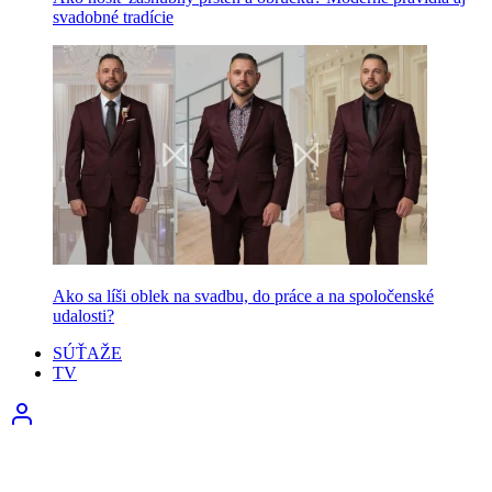
svadobné tradície
Ako sa líši oblek na svadbu, do práce a na spoločenské
udalosti?
SÚŤAŽE
TV