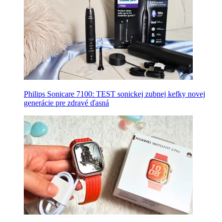
Philips Sonicare 7100: TEST sonickej zubnej kefky novej
generácie pre zdravé ďasná