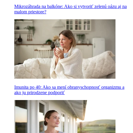
Mikrozáhrada na balkóne: Ako si vytvoriť zelenú oázu aj na
malom priestore?
Imunita po 40: Ako sa mení obranyschopnosť organizmu a
ako ju prirodzene podporiť