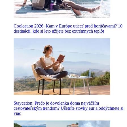
Coolcation 2026: Kam v Európe utiecť pred horúčavami? 10
destinácií, kde si leto užijete bez extrémnych teplôt
Staycation: Prečo je dovolenka doma najväčším
cestovateľským trendom? Ušetríte stovky eur a oddýchnete si
viac