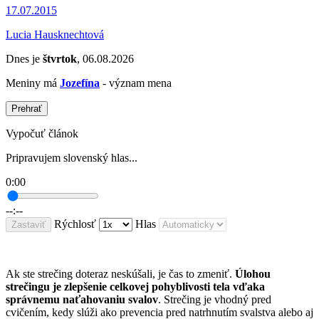
17.07.2015
Lucia Hausknechtová
Dnes je
štvrtok
, 06.08.2026
Meniny má
Jozefína
- význam mena
Prehrať
Vypočuť článok
Pripravujem slovenský hlas...
0:00
--:--
Rýchlosť
Hlas
Zastaviť
Ak ste strečing doteraz neskúšali, je čas to zmeniť.
Úlohou
strečingu je zlepšenie celkovej pohyblivosti tela vďaka
správnemu naťahovaniu svalov
. Strečing je vhodný pred
cvičením, kedy slúži ako prevencia pred natrhnutím svalstva alebo aj