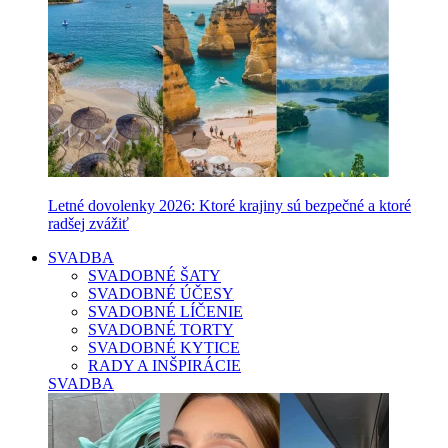
Letné dovolenky 2026: Ktoré krajiny sú bezpečné a ktoré
radšej zvážiť
SVADBA
SVADOBNÉ ŠATY
SVADOBNÉ ÚČESY
SVADOBNÉ LÍČENIE
SVADOBNÉ TORTY
SVADOBNÉ KYTICE
RADY A INŠPIRÁCIE
SVADBA