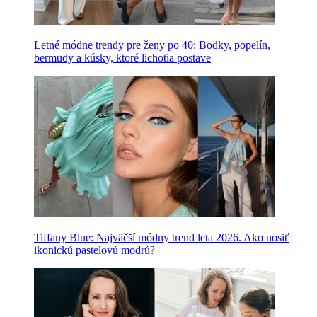
Letné módne trendy pre ženy po 40: Bodky, popelín,
bermudy a kúsky, ktoré lichotia postave
Tiffany Blue: Najväčší módny trend leta 2026. Ako nosiť
ikonickú pastelovú modrú?