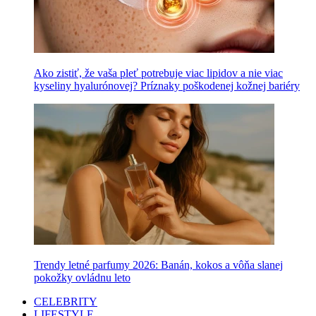
Ako zistiť, že vaša pleť potrebuje viac lipidov a nie viac
kyseliny hyalurónovej? Príznaky poškodenej kožnej bariéry
Trendy letné parfumy 2026: Banán, kokos a vôňa slanej
pokožky ovládnu leto
CELEBRITY
LIFESTYLE