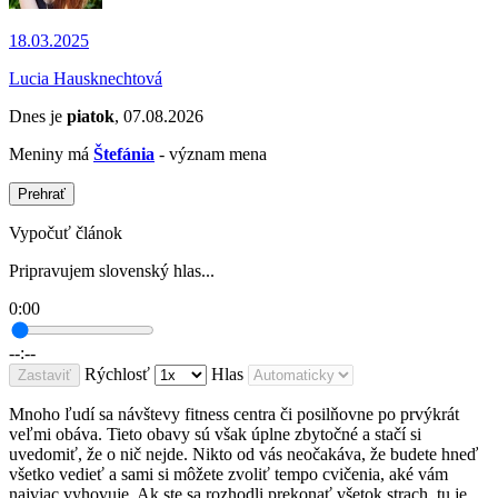
18.03.2025
Lucia Hausknechtová
Dnes je
piatok
, 07.08.2026
Meniny má
Štefánia
- význam mena
Prehrať
Vypočuť článok
Pripravujem slovenský hlas...
0:00
--:--
Rýchlosť
Hlas
Zastaviť
Mnoho ľudí sa návštevy fitness centra či posilňovne po prvýkrát
veľmi obáva. Tieto obavy sú však úplne zbytočné a stačí si
uvedomiť, že o nič nejde. Nikto od vás neočakáva, že budete hneď
všetko vedieť a sami si môžete zvoliť tempo cvičenia, aké vám
najviac vyhovuje. Ak ste sa rozhodli prekonať všetok strach, tu je