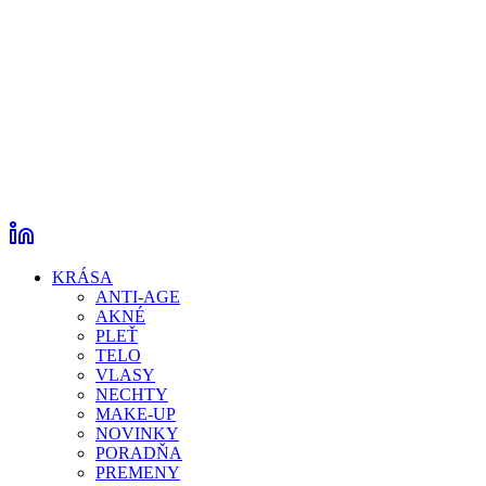
KRÁSA
ANTI-AGE
AKNÉ
PLEŤ
TELO
VLASY
NECHTY
MAKE-UP
NOVINKY
PORADŇA
PREMENY