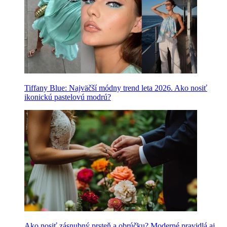
Tiffany Blue: Najväčší módny trend leta 2026. Ako nosiť
ikonickú pastelovú modrú?
Ako nosiť zásnubný prsteň a obrúčku? Moderné pravidlá aj