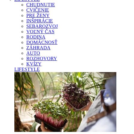
CHUDNUTIE
CVIČENIE
PRE ŽENY
INŠPIRÁCIE
SEBAROZVOJ
VOĽNÝ ČAS
RODINA
DOMÁCNOSŤ
ZÁHRADA
AUTO
ROZHOVORY
KVÍZY
LIFESTYLE