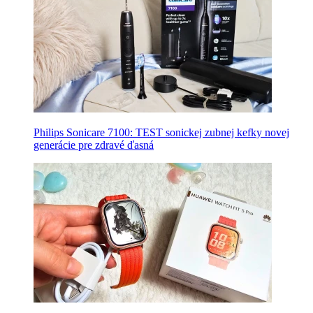
Philips Sonicare 7100: TEST sonickej zubnej kefky novej
generácie pre zdravé ďasná