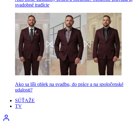
svadobné tradície
Ako sa líši oblek na svadbu, do práce a na spoločenské
udalosti?
SÚŤAŽE
TV