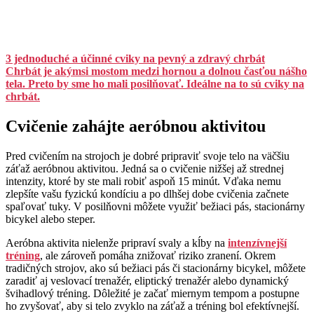
3 jednoduché a účinné cviky na pevný a zdravý chrbát
Chrbát je akýmsi mostom medzi hornou a dolnou časťou nášho
tela. Preto by sme ho mali posilňovať. Ideálne na to sú cviky na
chrbát.
Cvičenie zahájte aeróbnou aktivitou
Pred cvičením na strojoch je dobré pripraviť svoje telo na väčšiu
záťaž aeróbnou aktivitou. Jedná sa o cvičenie nižšej až strednej
intenzity, ktoré by ste mali robiť aspoň 15 minút. Vďaka nemu
zlepšíte vašu fyzickú kondíciu a po dlhšej dobe cvičenia začnete
spaľovať tuky. V posilňovni môžete využiť bežiaci pás, stacionárny
bicykel alebo steper.
Aeróbna aktivita nielenže pripraví svaly a kĺby na
intenzívnejší
tréning
, ale zároveň pomáha znižovať riziko zranení. Okrem
tradičných strojov, ako sú bežiaci pás či stacionárny bicykel, môžete
zaradiť aj veslovací trenažér, eliptický trenažér alebo dynamický
švihadlový tréning. Dôležité je začať miernym tempom a postupne
ho zvyšovať, aby si telo zvyklo na záťaž a tréning bol efektívnejší.