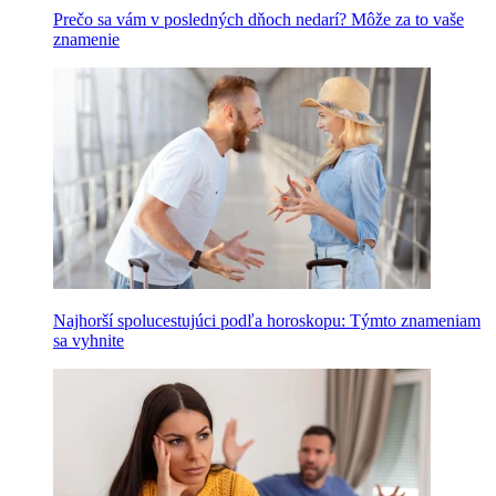
Prečo sa vám v posledných dňoch nedarí? Môže za to vaše
znamenie
Najhorší spolucestujúci podľa horoskopu: Týmto znameniam
sa vyhnite