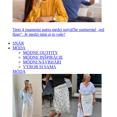
Tieto 4 znamenia patria medzi najväčšie partnerské „red
flags“. Je medzi nimi aj to vaše?
SNÁR
MÓDA
MÓDNE OUTFITY
MÓDNE INŠPIRÁCIE
MÓDNI NÁVRHÁRI
VYROB SI SAMA
MÓDA