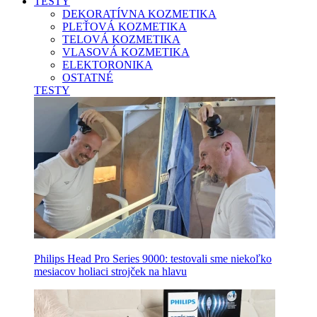
TESTY
DEKORATÍVNA KOZMETIKA
PLEŤOVÁ KOZMETIKA
TELOVÁ KOZMETIKA
VLASOVÁ KOZMETIKA
ELEKTORONIKA
OSTATNÉ
TESTY
Philips Head Pro Series 9000: testovali sme niekoľko
mesiacov holiaci strojček na hlavu