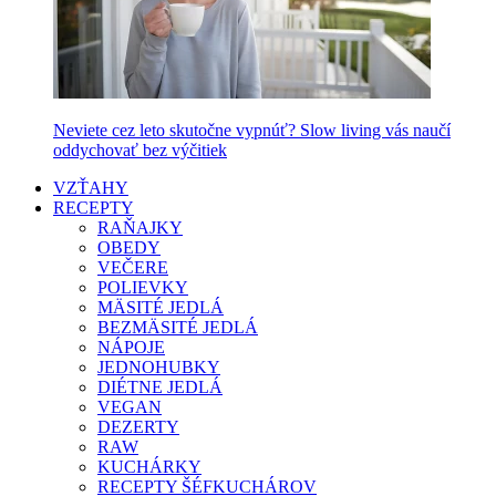
Neviete cez leto skutočne vypnúť? Slow living vás naučí
oddychovať bez výčitiek
VZŤAHY
RECEPTY
RAŇAJKY
OBEDY
VEČERE
POLIEVKY
MÄSITÉ JEDLÁ
BEZMÄSITÉ JEDLÁ
NÁPOJE
JEDNOHUBKY
DIÉTNE JEDLÁ
VEGAN
DEZERTY
RAW
KUCHÁRKY
RECEPTY ŠÉFKUCHÁROV