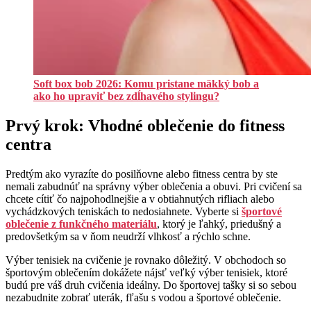
Soft box bob 2026: Komu pristane mäkký bob a
ako ho upraviť bez zdĺhavého stylingu?
Prvý krok: Vhodné oblečenie do fitness
centra
Predtým ako vyrazíte do posilňovne alebo fitness centra by ste
nemali zabudnúť na správny výber oblečenia a obuvi. Pri cvičení sa
chcete cítiť čo najpohodlnejšie a v obtiahnutých rifliach alebo
vychádzkových teniskách to nedosiahnete. Vyberte si
športové
oblečenie z funkčného materiálu
, ktorý je ľahký, priedušný a
predovšetkým sa v ňom neudrží vlhkosť a rýchlo schne.
Výber tenisiek na cvičenie je rovnako dôležitý. V obchodoch so
športovým oblečením dokážete nájsť veľký výber tenisiek, ktoré
budú pre váš druh cvičenia ideálny. Do športovej tašky si so sebou
nezabudnite zobrať uterák, fľašu s vodou a športové oblečenie.