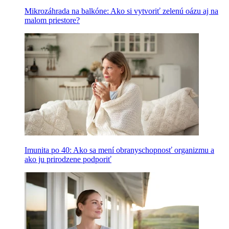
Mikrozáhrada na balkóne: Ako si vytvoriť zelenú oázu aj na
malom priestore?
Imunita po 40: Ako sa mení obranyschopnosť organizmu a
ako ju prirodzene podporiť