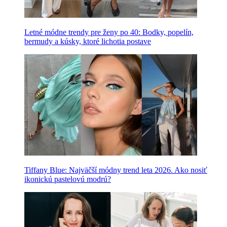
Letné módne trendy pre ženy po 40: Bodky, popelín,
bermudy a kúsky, ktoré lichotia postave
Tiffany Blue: Najväčší módny trend leta 2026. Ako nosiť
ikonickú pastelovú modrú?