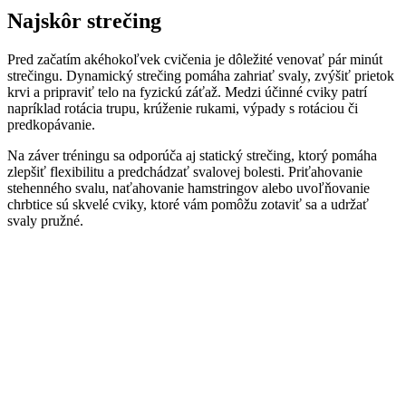
Najskôr strečing
Pred začatím akéhokoľvek cvičenia je dôležité venovať pár minút
strečingu. Dynamický strečing pomáha zahriať svaly, zvýšiť prietok
krvi a pripraviť telo na fyzickú záťaž. Medzi účinné cviky patrí
napríklad rotácia trupu, krúženie rukami, výpady s rotáciou či
predkopávanie.
Na záver tréningu sa odporúča aj statický strečing, ktorý pomáha
zlepšiť flexibilitu a predchádzať svalovej bolesti. Priťahovanie
stehenného svalu, naťahovanie hamstringov alebo uvoľňovanie
chrbtice sú skvelé cviky, ktoré vám pomôžu zotaviť sa a udržať
svaly pružné.