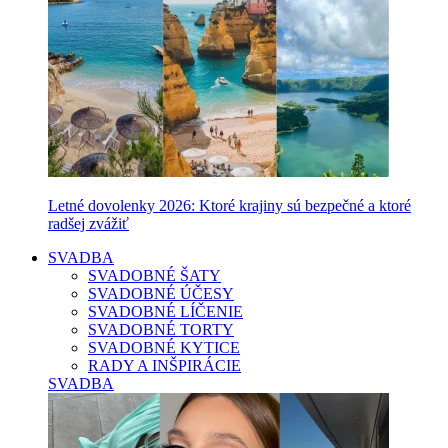
Letné dovolenky 2026: Ktoré krajiny sú bezpečné a ktoré
radšej zvážiť
SVADBA
SVADOBNÉ ŠATY
SVADOBNÉ ÚČESY
SVADOBNÉ LÍČENIE
SVADOBNÉ TORTY
SVADOBNÉ KYTICE
RADY A INŠPIRÁCIE
SVADBA