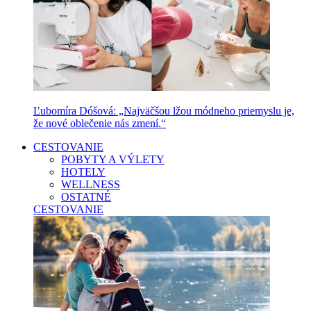
Ľubomíra Dóšová: „Najväčšou lžou módneho priemyslu je,
že nové oblečenie nás zmení.“
CESTOVANIE
POBYTY A VÝLETY
HOTELY
WELLNESS
OSTATNÉ
CESTOVANIE