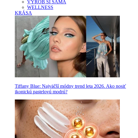
VYROB SI SAMA
WELLNESS
KRÁSA
Tiffany Blue: Najväčší módny trend leta 2026. Ako nosiť
ikonickú pastelovú modrú?