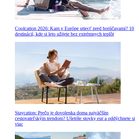
Coolcation 2026: Kam v Európe utiecť pred horúčavami? 10
destinácií, kde si leto užijete bez extrémnych teplôt
Staycation: Prečo je dovolenka doma najväčším
cestovateľským trendom? Ušetríte stovky eur a oddýchnete si
viac