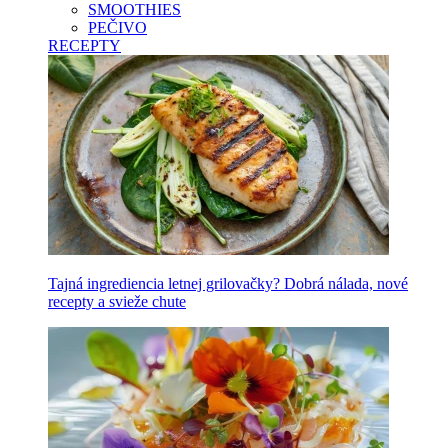
SMOOTHIES
PEČIVO
RECEPTY
Tajná ingrediencia letnej grilovačky? Dobrá nálada, nové
recepty a svieže chute