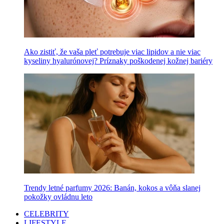
Ako zistiť, že vaša pleť potrebuje viac lipidov a nie viac
kyseliny hyalurónovej? Príznaky poškodenej kožnej bariéry
Trendy letné parfumy 2026: Banán, kokos a vôňa slanej
pokožky ovládnu leto
CELEBRITY
LIFESTYLE