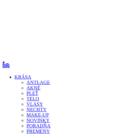
KRÁSA
ANTI-AGE
AKNÉ
PLEŤ
TELO
VLASY
NECHTY
MAKE-UP
NOVINKY
PORADŇA
PREMENY