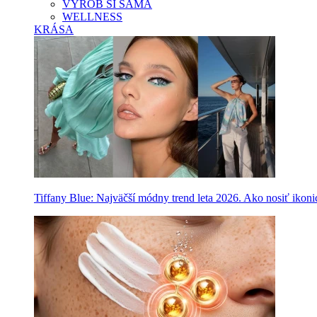
VYROB SI SAMA
WELLNESS
KRÁSA
Tiffany Blue: Najväčší módny trend leta 2026. Ako nosiť ikon