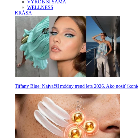
VYROB SI SAMA
WELLNESS
KRÁSA
Tiffany Blue: Najväčší módny trend leta 2026. Ako nosiť ikon