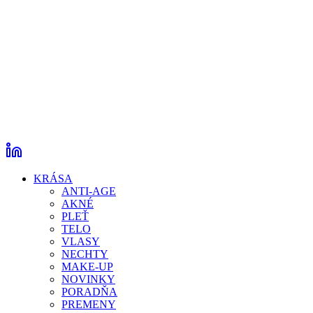
KRÁSA
ANTI-AGE
AKNÉ
PLEŤ
TELO
VLASY
NECHTY
MAKE-UP
NOVINKY
PORADŇA
PREMENY