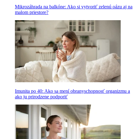
Mikrozáhrada na balkóne: Ako si vytvoriť zelenú oázu aj na
malom priestore?
Imunita po 40: Ako sa mení obranyschopnosť organizmu a
ako ju prirodzene podporiť