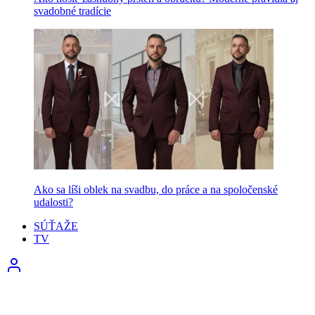
svadobné tradície
Ako sa líši oblek na svadbu, do práce a na spoločenské
udalosti?
SÚŤAŽE
TV