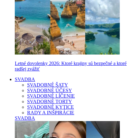
Letné dovolenky 2026: Ktoré krajiny sú bezpečné a ktoré
radšej zvážiť
SVADBA
SVADOBNÉ ŠATY
SVADOBNÉ ÚČESY
SVADOBNÉ LÍČENIE
SVADOBNÉ TORTY
SVADOBNÉ KYTICE
RADY A INŠPIRÁCIE
SVADBA