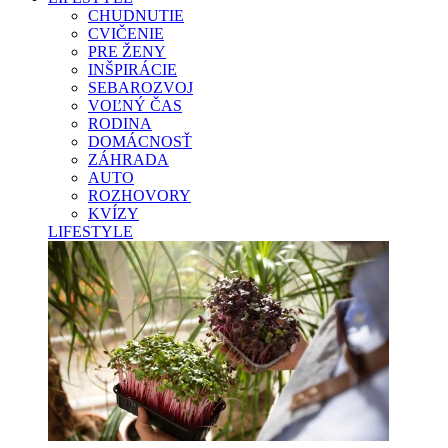
CHUDNUTIE
CVIČENIE
PRE ŽENY
INŠPIRÁCIE
SEBAROZVOJ
VOĽNÝ ČAS
RODINA
DOMÁCNOSŤ
ZÁHRADA
AUTO
ROZHOVORY
KVÍZY
LIFESTYLE