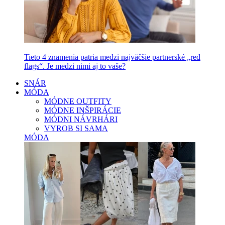
Tieto 4 znamenia patria medzi najväčšie partnerské „red
flags“. Je medzi nimi aj to vaše?
SNÁR
MÓDA
MÓDNE OUTFITY
MÓDNE INŠPIRÁCIE
MÓDNI NÁVRHÁRI
VYROB SI SAMA
MÓDA