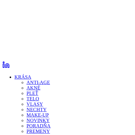
KRÁSA
ANTI-AGE
AKNÉ
PLEŤ
TELO
VLASY
NECHTY
MAKE-UP
NOVINKY
PORADŇA
PREMENY