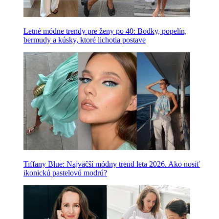
Letné módne trendy pre ženy po 40: Bodky, popelín,
bermudy a kúsky, ktoré lichotia postave
Tiffany Blue: Najväčší módny trend leta 2026. Ako nosiť
ikonickú pastelovú modrú?