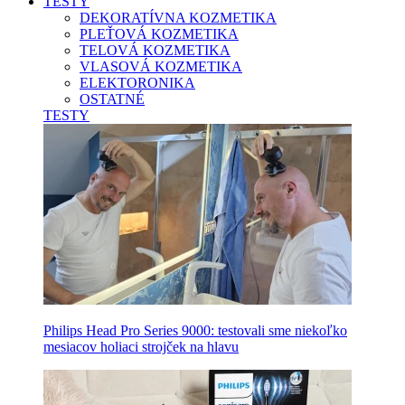
TESTY
DEKORATÍVNA KOZMETIKA
PLEŤOVÁ KOZMETIKA
TELOVÁ KOZMETIKA
VLASOVÁ KOZMETIKA
ELEKTORONIKA
OSTATNÉ
TESTY
Philips Head Pro Series 9000: testovali sme niekoľko
mesiacov holiaci strojček na hlavu