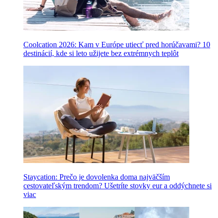
Coolcation 2026: Kam v Európe utiecť pred horúčavami? 10
destinácií, kde si leto užijete bez extrémnych teplôt
Staycation: Prečo je dovolenka doma najväčším
cestovateľským trendom? Ušetríte stovky eur a oddýchnete si
viac