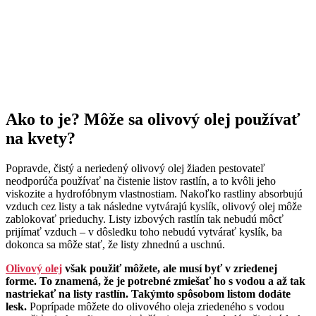
Ako to je? Môže sa olivový olej používať
na kvety?
Popravde, čistý a neriedený olivový olej žiaden pestovateľ
neodporúča používať na čistenie listov rastlín, a to kvôli jeho
viskozite a hydrofóbnym vlastnostiam. Nakoľko rastliny absorbujú
vzduch cez listy a tak následne vytvárajú kyslík, olivový olej môže
zablokovať prieduchy. Listy izbových rastlín tak nebudú môcť
prijímať vzduch – v dôsledku toho nebudú vytvárať kyslík, ba
dokonca sa môže stať, že listy zhnednú a uschnú.
Olivový olej
však použiť môžete, ale musí byť v zriedenej
forme. To znamená, že je potrebné zmiešať ho s vodou a až tak
nastriekať na listy rastlín. Takýmto spôsobom listom dodáte
lesk.
Poprípade môžete do olivového oleja zriedeného s vodou