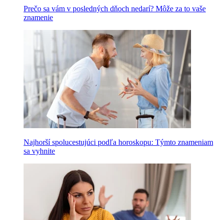
Prečo sa vám v posledných dňoch nedarí? Môže za to vaše
znamenie
Najhorší spolucestujúci podľa horoskopu: Týmto znameniam
sa vyhnite