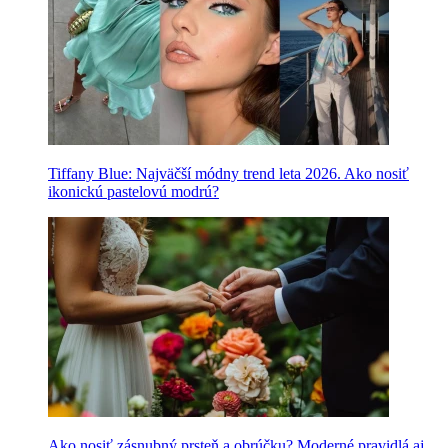
Tiffany Blue: Najväčší módny trend leta 2026. Ako nosiť
ikonickú pastelovú modrú?
Ako nosiť zásnubný prsteň a obrúčku? Moderné pravidlá aj