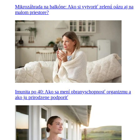
Mikrozáhrada na balkóne: Ako si vytvoriť zelenú oázu aj na
malom priestore?
Imunita po 40: Ako sa mení obranyschopnosť organizmu a
ako ju prirodzene podporiť