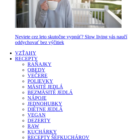
Neviete cez leto skutočne vypnúť? Slow living vás naučí
oddychovať bez výčitiek
VZŤAHY
RECEPTY
RAŇAJKY
OBEDY
VEČERE
POLIEVKY
MÄSITÉ JEDLÁ
BEZMÄSITÉ JEDLÁ
NÁPOJE
JEDNOHUBKY
DIÉTNE JEDLÁ
VEGAN
DEZERTY
RAW
KUCHÁRKY
RECEPTY ŠÉFKUCHÁROV