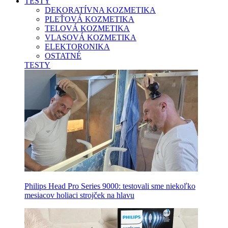
TESTY
DEKORATÍVNA KOZMETIKA
PLEŤOVÁ KOZMETIKA
TELOVÁ KOZMETIKA
VLASOVÁ KOZMETIKA
ELEKTORONIKA
OSTATNÉ
TESTY
Philips Head Pro Series 9000: testovali sme niekoľko
mesiacov holiaci strojček na hlavu