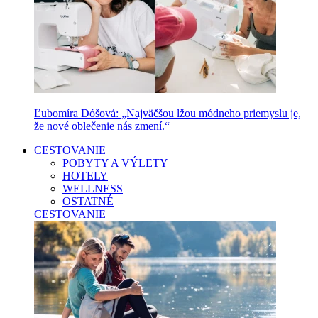
Ľubomíra Dóšová: „Najväčšou lžou módneho priemyslu je,
že nové oblečenie nás zmení.“
CESTOVANIE
POBYTY A VÝLETY
HOTELY
WELLNESS
OSTATNÉ
CESTOVANIE