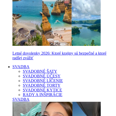
Letné dovolenky 2026: Ktoré krajiny sú bezpečné a ktoré
radšej zvážiť
SVADBA
SVADOBNÉ ŠATY
SVADOBNÉ ÚČESY
SVADOBNÉ LÍČENIE
SVADOBNÉ TORTY
SVADOBNÉ KYTICE
RADY A INŠPIRÁCIE
SVADBA