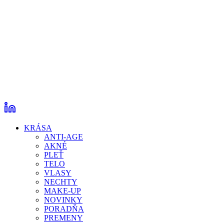
KRÁSA
ANTI-AGE
AKNÉ
PLEŤ
TELO
VLASY
NECHTY
MAKE-UP
NOVINKY
PORADŇA
PREMENY