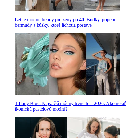
Letné módne trendy pre ženy po 40: Bodky, popelín,
bermudy a kúsky, ktoré lichotia postave
Tiffany Blue: Najväčší módny trend leta 2026. Ako nosiť
ikonickú pastelovú modrú?