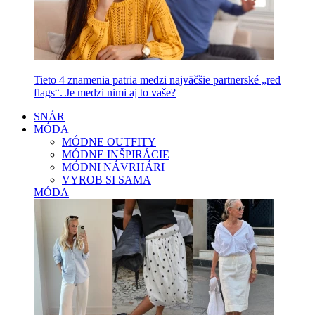
Tieto 4 znamenia patria medzi najväčšie partnerské „red
flags“. Je medzi nimi aj to vaše?
SNÁR
MÓDA
MÓDNE OUTFITY
MÓDNE INŠPIRÁCIE
MÓDNI NÁVRHÁRI
VYROB SI SAMA
MÓDA