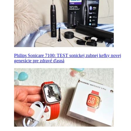
Philips Sonicare 7100: TEST sonickej zubnej kefky novej
generácie pre zdravé ďasná