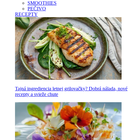
SMOOTHIES
PEČIVO
RECEPTY
Tajná ingrediencia letnej grilovačky? Dobrá nálada, nové
recepty a svieže chute