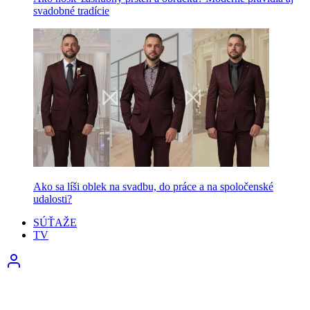
svadobné tradície
Ako sa líši oblek na svadbu, do práce a na spoločenské
udalosti?
SÚŤAŽE
TV