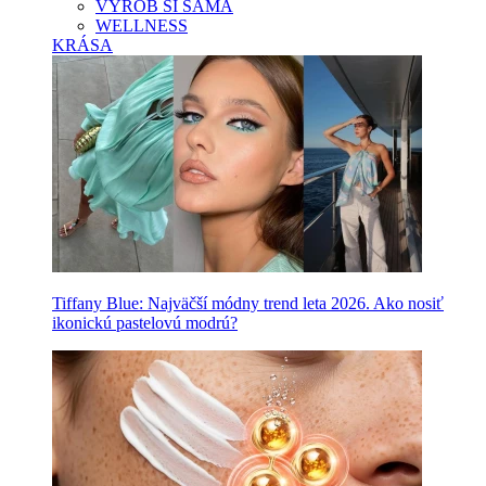
VYROB SI SAMA
WELLNESS
KRÁSA
Tiffany Blue: Najväčší módny trend leta 2026. Ako nosiť
ikonickú pastelovú modrú?