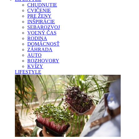
CHUDNUTIE
CVIČENIE
PRE ŽENY
INŠPIRÁCIE
SEBAROZVOJ
VOĽNÝ ČAS
RODINA
DOMÁCNOSŤ
ZÁHRADA
AUTO
ROZHOVORY
KVÍZY
LIFESTYLE