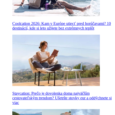
Coolcation 2026: Kam v Európe utiecť pred horúčavami? 10
destinácií, kde si leto užijete bez extrémnych teplôt
Staycation: Prečo je dovolenka doma najväčším
cestovateľským trendom? Ušetríte stovky eur a oddýchnete si
viac