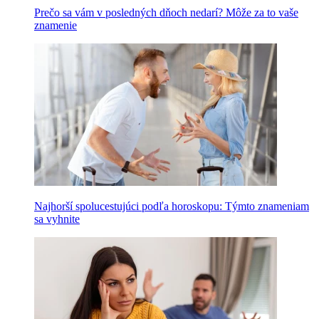
Prečo sa vám v posledných dňoch nedarí? Môže za to vaše
znamenie
Najhorší spolucestujúci podľa horoskopu: Týmto znameniam
sa vyhnite