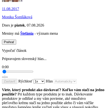
11.08.2017
Monika Šomšáková
Dnes je
piatok
, 07.08.2026
Meniny má
Štefánia
- význam mena
Prehrať
Vypočuť článok
Pripravujem slovenský hlas...
0:00
--:--
Rýchlosť
Hlas
Zastaviť
Viete, ktorý produkt ako dávkovať?
Koľko vám stačí na jedno
použitie?
Pri každom type produktu je to inak. Dávkovanie
produktov je odlišné a my vám povieme, aké množstvo
pleťového krému stačí na jedno použitie alebo či
vám
väčšie
množstvo šampónu
lepšie
vyčistí vaše vlasy a vlasovú pokožku.