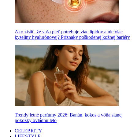
Ako zistiť, že vaša pleť potrebuje viac lipidov a nie viac
kyseliny hyalurónovej? Príznaky poškodenej kožnej bariéry
Trendy letné parfumy 2026: Banán, kokos a vôňa slanej
pokožky ovládnu leto
CELEBRITY
LIFESTYLE