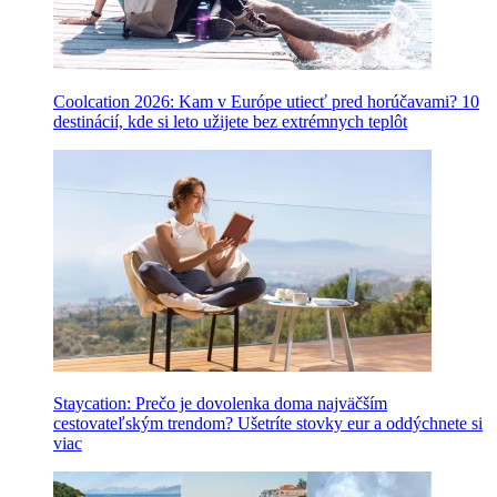
Coolcation 2026: Kam v Európe utiecť pred horúčavami? 10
destinácií, kde si leto užijete bez extrémnych teplôt
Staycation: Prečo je dovolenka doma najväčším
cestovateľským trendom? Ušetríte stovky eur a oddýchnete si
viac