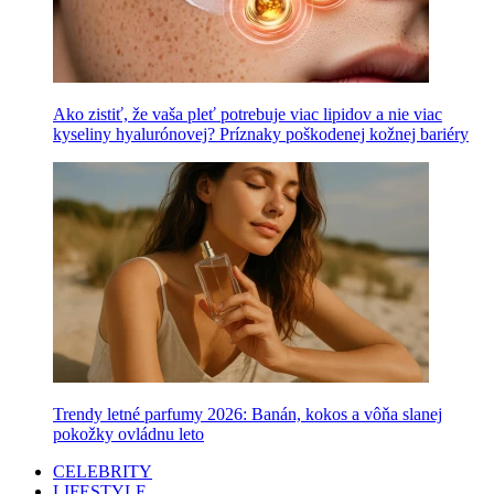
Ako zistiť, že vaša pleť potrebuje viac lipidov a nie viac
kyseliny hyalurónovej? Príznaky poškodenej kožnej bariéry
Trendy letné parfumy 2026: Banán, kokos a vôňa slanej
pokožky ovládnu leto
CELEBRITY
LIFESTYLE