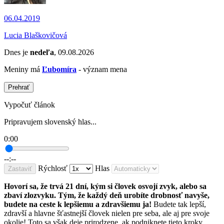
06.04.2019
Lucia Blaškovičová
Dnes je
nedeľa
, 09.08.2026
Meniny má
Ľubomíra
- význam mena
Prehrať
Vypočuť článok
Pripravujem slovenský hlas...
0:00
--:--
Rýchlosť
Hlas
Zastaviť
Hovorí sa, že trvá 21 dní, kým si človek osvojí zvyk, alebo sa
zbaví zlozvyku. Tým, že každý deň urobíte drobnosť navyše,
budete na ceste k lepšiemu a zdravšiemu ja!
Budete tak lepší,
zdravší a hlavne šťastnejší človek nielen pre seba, ale aj pre svoje
okolie! Toto sa však deje prirodzene, ak podniknete tieto kroky