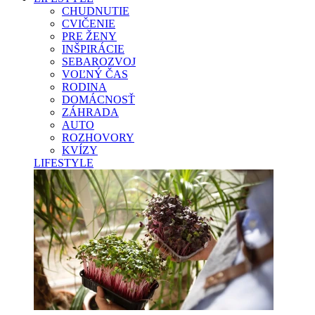
CHUDNUTIE
CVIČENIE
PRE ŽENY
INŠPIRÁCIE
SEBAROZVOJ
VOĽNÝ ČAS
RODINA
DOMÁCNOSŤ
ZÁHRADA
AUTO
ROZHOVORY
KVÍZY
LIFESTYLE