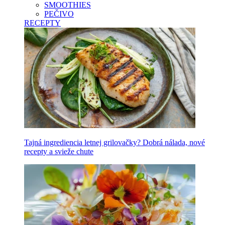
SMOOTHIES
PEČIVO
RECEPTY
Tajná ingrediencia letnej grilovačky? Dobrá nálada, nové
recepty a svieže chute