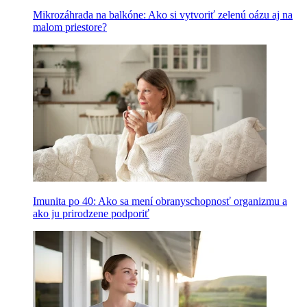
Mikrozáhrada na balkóne: Ako si vytvoriť zelenú oázu aj na
malom priestore?
Imunita po 40: Ako sa mení obranyschopnosť organizmu a
ako ju prirodzene podporiť