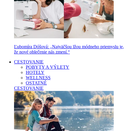
Ľubomíra Dóšová: „Najväčšou lžou módneho priemyslu je,
že nové oblečenie nás zmení.“
CESTOVANIE
POBYTY A VÝLETY
HOTELY
WELLNESS
OSTATNÉ
CESTOVANIE