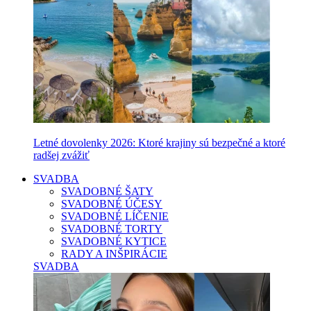
Letné dovolenky 2026: Ktoré krajiny sú bezpečné a ktoré
radšej zvážiť
SVADBA
SVADOBNÉ ŠATY
SVADOBNÉ ÚČESY
SVADOBNÉ LÍČENIE
SVADOBNÉ TORTY
SVADOBNÉ KYTICE
RADY A INŠPIRÁCIE
SVADBA