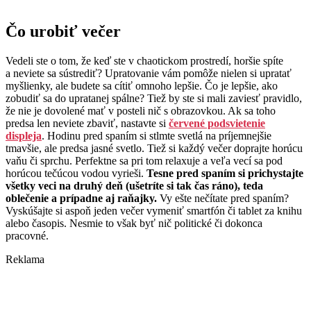
Čo urobiť večer
Vedeli ste o tom, že keď ste v chaotickom prostredí, horšie spíte
a neviete sa sústrediť? Upratovanie vám pomôže nielen si upratať
myšlienky, ale budete sa cítiť omnoho lepšie. Čo je lepšie, ako
zobudiť sa do upratanej spálne? Tiež by ste si mali zaviesť pravidlo,
že nie je dovolené mať v posteli nič s obrazovkou. Ak sa toho
predsa len neviete zbaviť, nastavte si
červené podsvietenie
displeja
. Hodinu pred spaním si stlmte svetlá na príjemnejšie
tmavšie, ale predsa jasné svetlo. Tiež si každý večer doprajte horúcu
vaňu či sprchu. Perfektne sa pri tom relaxuje a veľa vecí sa pod
horúcou tečúcou vodou vyrieši.
Tesne pred spaním si prichystajte
všetky veci na druhý deň (ušetríte si tak čas ráno), teda
oblečenie a prípadne aj raňajky.
Vy ešte nečítate pred spaním?
Vyskúšajte si aspoň jeden večer vymeniť smartfón či tablet za knihu
alebo časopis. Nesmie to však byť nič politické či dokonca
pracovné.
Reklama