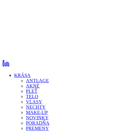
KRÁSA
ANTI-AGE
AKNÉ
PLEŤ
TELO
VLASY
NECHTY
MAKE-UP
NOVINKY
PORADŇA
PREMENY