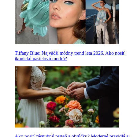
Tiffany Blue: Najväčší módny trend leta 2026. Ako nosiť
ikonickú pastelovú modrú?
Ako nosiť zásnubný prsteň a obrúčku? Moderné pravidlá aj