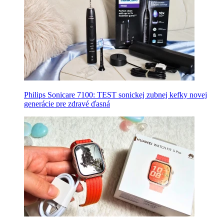
Philips Sonicare 7100: TEST sonickej zubnej kefky novej
generácie pre zdravé ďasná