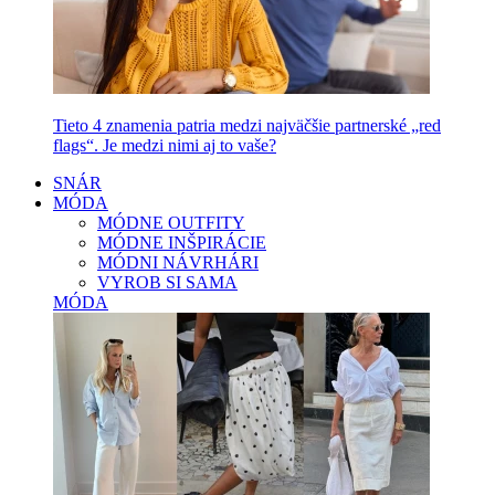
Tieto 4 znamenia patria medzi najväčšie partnerské „red
flags“. Je medzi nimi aj to vaše?
SNÁR
MÓDA
MÓDNE OUTFITY
MÓDNE INŠPIRÁCIE
MÓDNI NÁVRHÁRI
VYROB SI SAMA
MÓDA