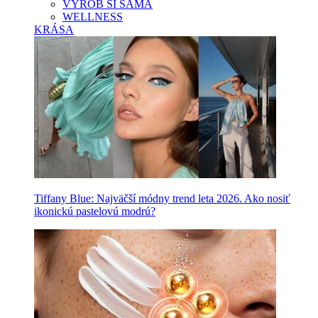
VYROB SI SAMA
WELLNESS
KRÁSA
Tiffany Blue: Najväčší módny trend leta 2026. Ako nosiť
ikonickú pastelovú modrú?