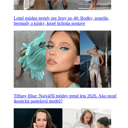
Letné módne trendy pre ženy po 40: Bodky, popelín,
bermudy a kúsky, ktoré lichotia postave
Tiffany Blue: Najväčší módny trend leta 2026. Ako nosiť
ikonickú pastelovú modrú?