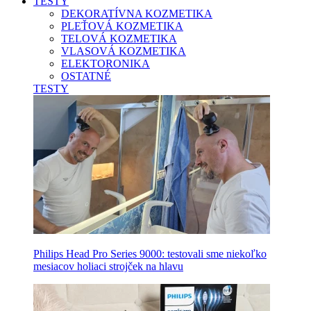
TESTY
DEKORATÍVNA KOZMETIKA
PLEŤOVÁ KOZMETIKA
TELOVÁ KOZMETIKA
VLASOVÁ KOZMETIKA
ELEKTORONIKA
OSTATNÉ
TESTY
Philips Head Pro Series 9000: testovali sme niekoľko
mesiacov holiaci strojček na hlavu