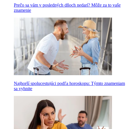
Prečo sa vám v posledných dňoch nedarí? Môže za to vaše
znamenie
Najhorší spolucestujúci podľa horoskopu: Týmto znameniam
sa vyhnite