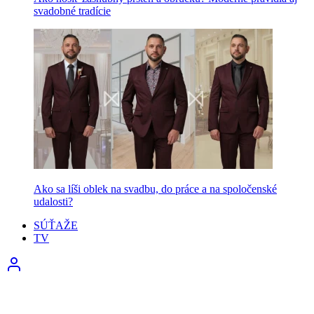
svadobné tradície
Ako sa líši oblek na svadbu, do práce a na spoločenské
udalosti?
SÚŤAŽE
TV