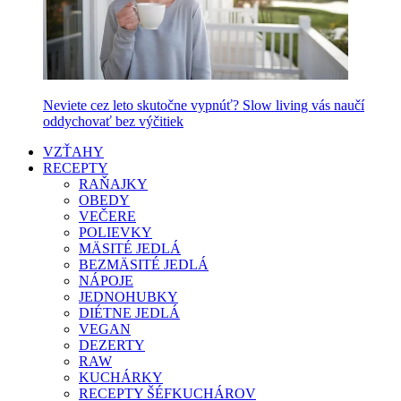
Neviete cez leto skutočne vypnúť? Slow living vás naučí
oddychovať bez výčitiek
VZŤAHY
RECEPTY
RAŇAJKY
OBEDY
VEČERE
POLIEVKY
MÄSITÉ JEDLÁ
BEZMÄSITÉ JEDLÁ
NÁPOJE
JEDNOHUBKY
DIÉTNE JEDLÁ
VEGAN
DEZERTY
RAW
KUCHÁRKY
RECEPTY ŠÉFKUCHÁROV