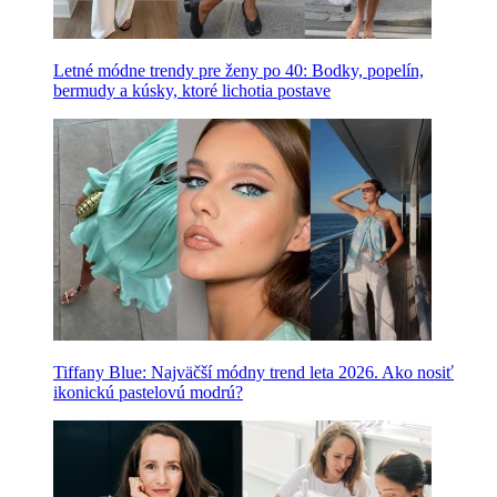
Letné módne trendy pre ženy po 40: Bodky, popelín,
bermudy a kúsky, ktoré lichotia postave
Tiffany Blue: Najväčší módny trend leta 2026. Ako nosiť
ikonickú pastelovú modrú?