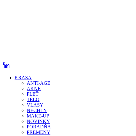
KRÁSA
ANTI-AGE
AKNÉ
PLEŤ
TELO
VLASY
NECHTY
MAKE-UP
NOVINKY
PORADŇA
PREMENY