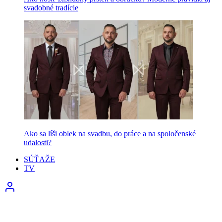
svadobné tradície
Ako sa líši oblek na svadbu, do práce a na spoločenské
udalosti?
SÚŤAŽE
TV