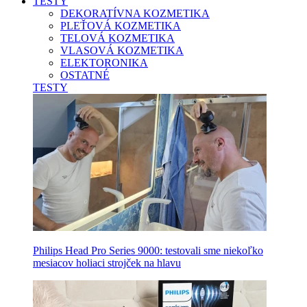
TESTY
DEKORATÍVNA KOZMETIKA
PLEŤOVÁ KOZMETIKA
TELOVÁ KOZMETIKA
VLASOVÁ KOZMETIKA
ELEKTORONIKA
OSTATNÉ
TESTY
Philips Head Pro Series 9000: testovali sme niekoľko
mesiacov holiaci strojček na hlavu