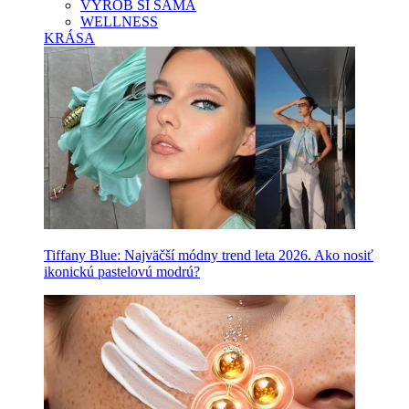
VYROB SI SAMA
WELLNESS
KRÁSA
Tiffany Blue: Najväčší módny trend leta 2026. Ako nosiť
ikonickú pastelovú modrú?