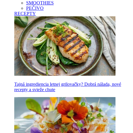
SMOOTHIES
PEČIVO
RECEPTY
Tajná ingrediencia letnej grilovačky? Dobrá nálada, nové
recepty a svieže chute