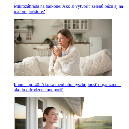
Mikrozáhrada na balkóne: Ako si vytvoriť zelenú oázu aj na
malom priestore?
Imunita po 40: Ako sa mení obranyschopnosť organizmu a
ako ju prirodzene podporiť