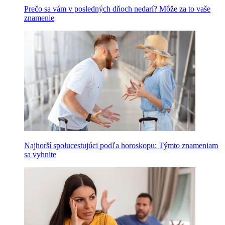
Prečo sa vám v posledných dňoch nedarí? Môže za to vaše
znamenie
Najhorší spolucestujúci podľa horoskopu: Týmto znameniam
sa vyhnite