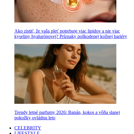
Ako zistiť, že vaša pleť potrebuje viac lipidov a nie viac
kyseliny hyalurónovej? Príznaky poškodenej kožnej bariéry
Trendy letné parfumy 2026: Banán, kokos a vôňa slanej
pokožky ovládnu leto
CELEBRITY
LIFESTYLE