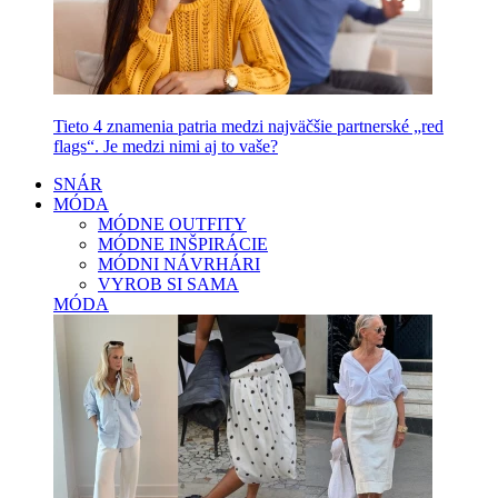
Tieto 4 znamenia patria medzi najväčšie partnerské „red
flags“. Je medzi nimi aj to vaše?
SNÁR
MÓDA
MÓDNE OUTFITY
MÓDNE INŠPIRÁCIE
MÓDNI NÁVRHÁRI
VYROB SI SAMA
MÓDA