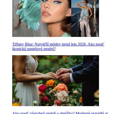
Tiffany Blue: Najväčší módny trend leta 2026. Ako nosiť
ikonickú pastelovú modrú?
Ako nosiť zásnubný prsteň a obrúčku? Moderné pravidlá aj