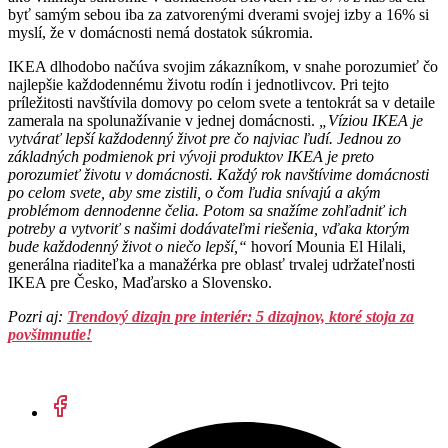
byť samým sebou iba za zatvorenými dverami svojej izby a 16% si
myslí, že v domácnosti nemá dostatok súkromia.
IKEA dlhodobo načúva svojim zákazníkom, v snahe porozumieť čo
najlepšie každodennému životu rodín i jednotlivcov. Pri tejto
príležitosti navštívila domovy po celom svete a tentokrát sa v detaile
zamerala na spolunažívanie v jednej domácnosti.
„Víziou IKEA je
vytvárať lepší každodenný život pre čo najviac ľudí. Jednou zo
základných podmienok pri vývoji produktov IKEA je preto
porozumieť životu v domácnosti. Každý rok navštívime domácnosti
po celom svete, aby sme zistili, o čom ľudia snívajú a akým
problémom dennodenne čelia. Potom sa snažíme zohľadniť ich
potreby a vytvoriť s našimi dodávateľmi riešenia, vďaka ktorým
bude každodenný život o niečo lepší,“
hovorí Mounia El Hilali,
generálna riaditeľka a manažérka pre oblasť trvalej udržateľnosti
IKEA pre Česko, Maďarsko a Slovensko.
Pozri aj:
Trendový dizajn pre interiér: 5 dizajnov, ktoré stoja za
povšimnutie!