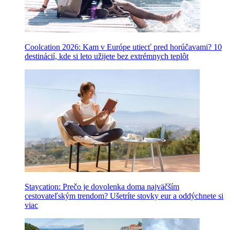
Coolcation 2026: Kam v Európe utiecť pred horúčavami? 10
destinácií, kde si leto užijete bez extrémnych teplôt
Staycation: Prečo je dovolenka doma najväčším
cestovateľským trendom? Ušetríte stovky eur a oddýchnete si
viac