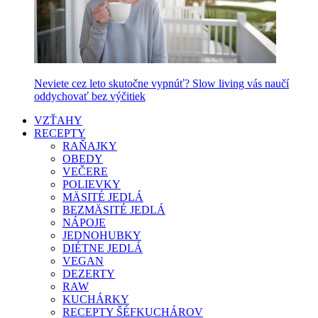
Neviete cez leto skutočne vypnúť? Slow living vás naučí
oddychovať bez výčitiek
VZŤAHY
RECEPTY
RAŇAJKY
OBEDY
VEČERE
POLIEVKY
MÄSITÉ JEDLÁ
BEZMÄSITÉ JEDLÁ
NÁPOJE
JEDNOHUBKY
DIÉTNE JEDLÁ
VEGAN
DEZERTY
RAW
KUCHÁRKY
RECEPTY ŠÉFKUCHÁROV