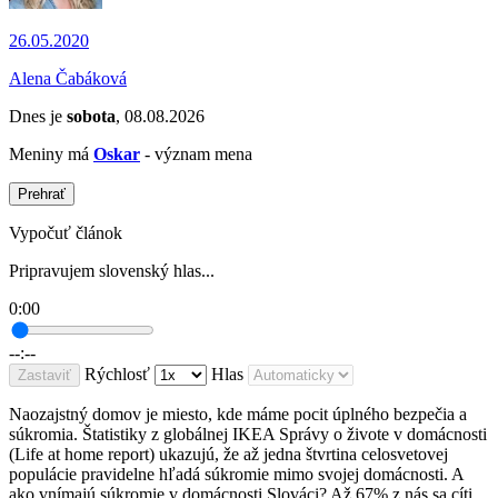
26.05.2020
Alena Čabáková
Dnes je
sobota
, 08.08.2026
Meniny má
Oskar
- význam mena
Prehrať
Vypočuť článok
Pripravujem slovenský hlas...
0:00
--:--
Rýchlosť
Hlas
Zastaviť
Naozajstný domov je miesto, kde máme pocit úplného bezpečia a
súkromia. Štatistiky z globálnej IKEA Správy o živote v domácnosti
(Life at home report) ukazujú, že až jedna štvrtina celosvetovej
populácie pravidelne hľadá súkromie mimo svojej domácnosti. A
ako vnímajú súkromie v domácnosti Slováci? Až 67% z nás sa cíti