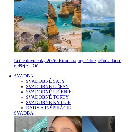
Letné dovolenky 2026: Ktoré krajiny sú bezpečné a ktoré
radšej zvážiť
SVADBA
SVADOBNÉ ŠATY
SVADOBNÉ ÚČESY
SVADOBNÉ LÍČENIE
SVADOBNÉ TORTY
SVADOBNÉ KYTICE
RADY A INŠPIRÁCIE
SVADBA