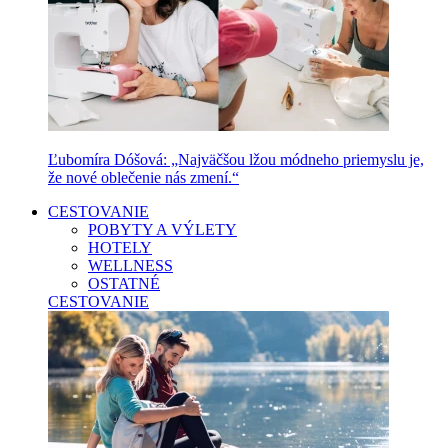
Ľubomíra Dóšová: „Najväčšou lžou módneho priemyslu je,
že nové oblečenie nás zmení.“
CESTOVANIE
POBYTY A VÝLETY
HOTELY
WELLNESS
OSTATNÉ
CESTOVANIE