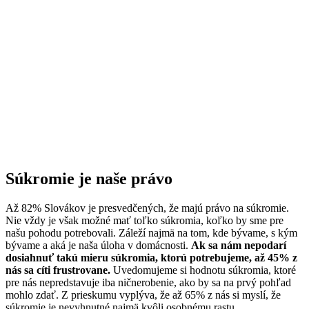
Súkromie je naše právo
Až 82% Slovákov je presvedčených, že majú právo na súkromie.
Nie vždy je však možné mať toľko súkromia, koľko by sme pre
našu pohodu potrebovali. Záleží najmä na tom, kde bývame, s kým
bývame a aká je naša úloha v domácnosti.
Ak sa nám nepodarí
dosiahnuť takú mieru súkromia, ktorú potrebujeme, až 45% z
nás sa cíti frustrovane.
Uvedomujeme si hodnotu súkromia, ktoré
pre nás nepredstavuje iba ničnerobenie, ako by sa na prvý pohľad
mohlo zdať. Z prieskumu vyplýva, že až 65% z nás si myslí, že
súkromie je nevyhnutné najmä kvôli osobnému rastu.