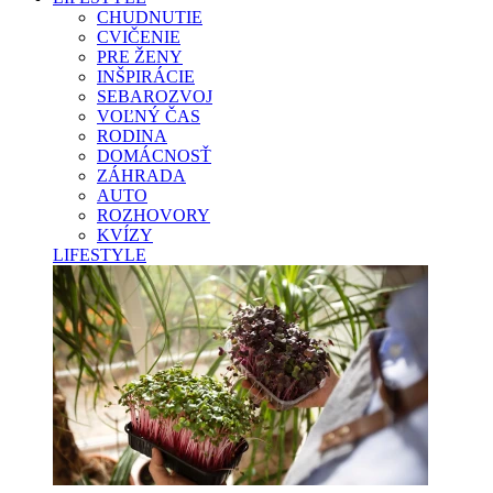
CHUDNUTIE
CVIČENIE
PRE ŽENY
INŠPIRÁCIE
SEBAROZVOJ
VOĽNÝ ČAS
RODINA
DOMÁCNOSŤ
ZÁHRADA
AUTO
ROZHOVORY
KVÍZY
LIFESTYLE