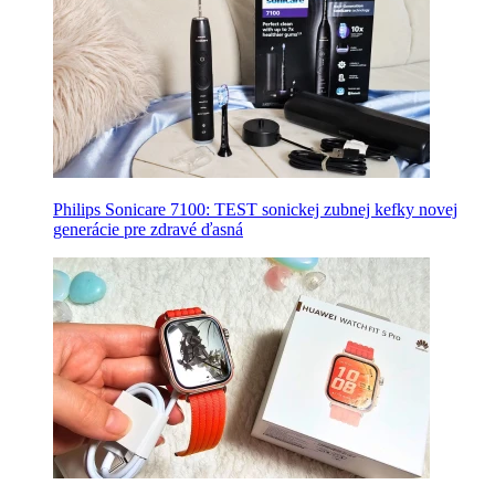
Philips Sonicare 7100: TEST sonickej zubnej kefky novej
generácie pre zdravé ďasná