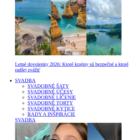
Letné dovolenky 2026: Ktoré krajiny sú bezpečné a ktoré
radšej zvážiť
SVADBA
SVADOBNÉ ŠATY
SVADOBNÉ ÚČESY
SVADOBNÉ LÍČENIE
SVADOBNÉ TORTY
SVADOBNÉ KYTICE
RADY A INŠPIRÁCIE
SVADBA