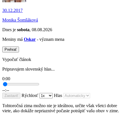
30.12.2017
Monika Šomšáková
Dnes je
sobota
, 08.08.2026
Meniny má
Oskar
- význam mena
Prehrať
Vypočuť článok
Pripravujem slovenský hlas...
0:00
--:--
Rýchlosť
Hlas
Zastaviť
Tohtoročná zima možno nie je ideálnou, určite však všetci dobre
viete, ako dokáže nepriaznivé počasie potrápiť vašu obuv v zime.