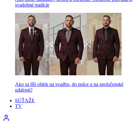
svadobné tradície
Ako sa líši oblek na svadbu, do práce a na spoločenské
udalosti?
SÚŤAŽE
TV