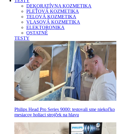
TESTY
DEKORATÍVNA KOZMETIKA
PLEŤOVÁ KOZMETIKA
TELOVÁ KOZMETIKA
VLASOVÁ KOZMETIKA
ELEKTORONIKA
OSTATNÉ
TESTY
Philips Head Pro Series 9000: testovali sme niekoľko
mesiacov holiaci strojček na hlavu