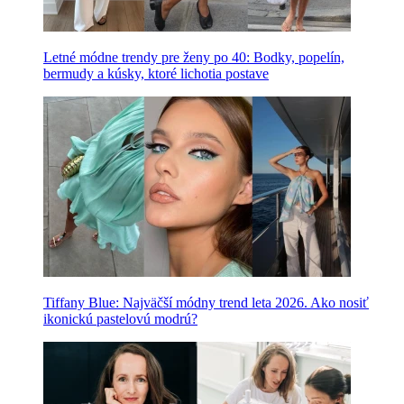
Letné módne trendy pre ženy po 40: Bodky, popelín,
bermudy a kúsky, ktoré lichotia postave
Tiffany Blue: Najväčší módny trend leta 2026. Ako nosiť
ikonickú pastelovú modrú?