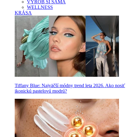
VYROB SI SAMA
WELLNESS
KRÁSA
Tiffany Blue: Najväčší módny trend leta 2026. Ako nosiť
ikonickú pastelovú modrú?