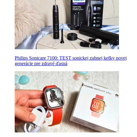
Philips Sonicare 7100: TEST sonickej zubnej kefky novej
generácie pre zdravé ďasná