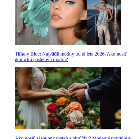
Tiffany Blue: Najväčší módny trend leta 2026. Ako nosiť
ikonickú pastelovú modrú?
Ako nosiť zásnubný prsteň a obrúčku? Moderné pravidlá aj