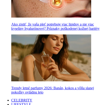
Ako zistiť, že vaša pleť potrebuje viac lipidov a nie viac
kyseliny hyalurónovej? Príznaky poškodenej kožnej bariéry
Trendy letné parfumy 2026: Banán, kokos a vôňa slanej
pokožky ovládnu leto
CELEBRITY
LIFESTYLE