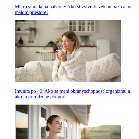
Mikrozáhrada na balkóne: Ako si vytvoriť zelenú oázu aj na
malom priestore?
Imunita po 40: Ako sa mení obranyschopnosť organizmu a
ako ju prirodzene podporiť