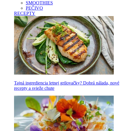
SMOOTHIES
PEČIVO
RECEPTY
Tajná ingrediencia letnej grilovačky? Dobrá nálada, nové
recepty a svieže chute