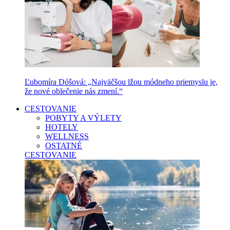
Ľubomíra Dóšová: „Najväčšou lžou módneho priemyslu je,
že nové oblečenie nás zmení.“
CESTOVANIE
POBYTY A VÝLETY
HOTELY
WELLNESS
OSTATNÉ
CESTOVANIE