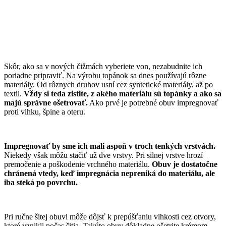
Skôr, ako sa v nových čižmách vyberiete von, nezabudnite ich
poriadne pripraviť. Na výrobu topánok sa dnes používajú rôzne
materiály. Od rôznych druhov usní cez syntetické materiály, až po
textil.
Vždy si teda zistite, z akého materiálu sú topánky a ako sa
majú správne ošetrovať.
Ako prvé je potrebné obuv impregnovať
proti vlhku, špine a oteru.
Impregnovať by sme ich mali aspoň v troch tenkých vrstvách.
Niekedy však môžu stačiť už dve vrstvy. Pri silnej vrstve hrozí
premočenie a poškodenie vrchného materiálu.
Obuv je dostatočne
chránená vtedy, keď impregnácia nepreniká do materiálu, ale
iba steká po povrchu.
Pri ručne šitej obuvi môže dôjsť k prepúšťaniu vlhkosti cez otvory,
ktoré vznikli počas šitia
.
Takúto obuv dôkladne ošetrite krémom