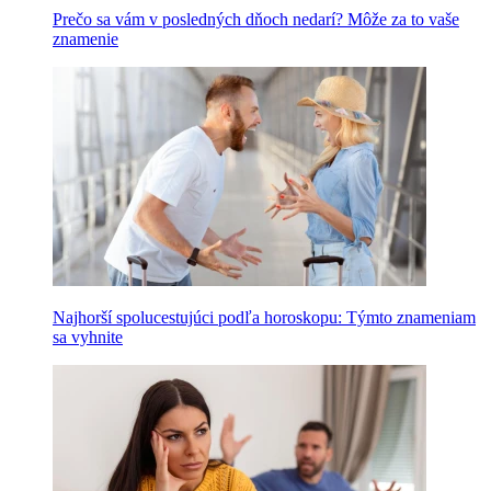
Prečo sa vám v posledných dňoch nedarí? Môže za to vaše
znamenie
Najhorší spolucestujúci podľa horoskopu: Týmto znameniam
sa vyhnite