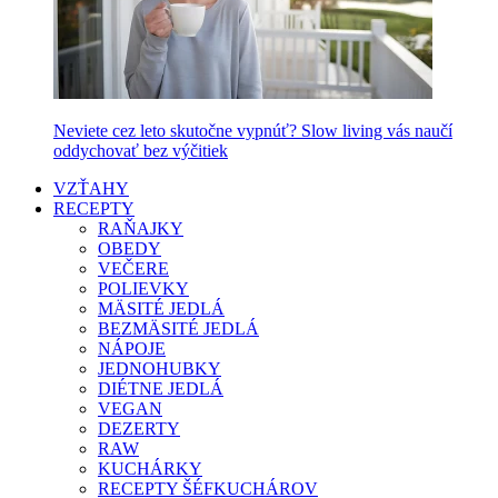
Neviete cez leto skutočne vypnúť? Slow living vás naučí
oddychovať bez výčitiek
VZŤAHY
RECEPTY
RAŇAJKY
OBEDY
VEČERE
POLIEVKY
MÄSITÉ JEDLÁ
BEZMÄSITÉ JEDLÁ
NÁPOJE
JEDNOHUBKY
DIÉTNE JEDLÁ
VEGAN
DEZERTY
RAW
KUCHÁRKY
RECEPTY ŠÉFKUCHÁROV