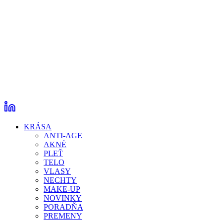
KRÁSA
ANTI-AGE
AKNÉ
PLEŤ
TELO
VLASY
NECHTY
MAKE-UP
NOVINKY
PORADŇA
PREMENY