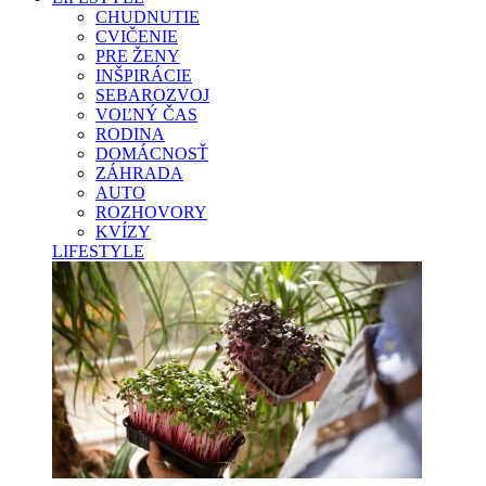
CHUDNUTIE
CVIČENIE
PRE ŽENY
INŠPIRÁCIE
SEBAROZVOJ
VOĽNÝ ČAS
RODINA
DOMÁCNOSŤ
ZÁHRADA
AUTO
ROZHOVORY
KVÍZY
LIFESTYLE