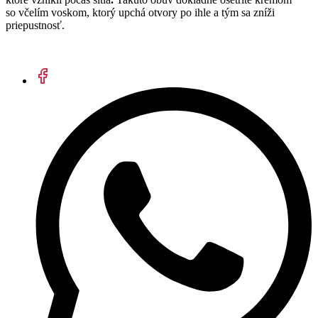
so včelím voskom, ktorý upchá otvory po ihle a tým sa zníži
priepustnosť.