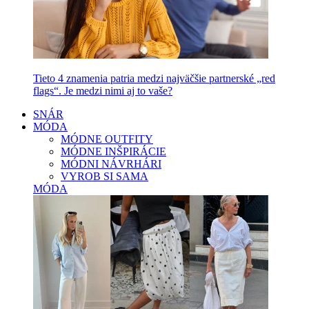
Tieto 4 znamenia patria medzi najväčšie partnerské „red
flags“. Je medzi nimi aj to vaše?
SNÁR
MÓDA
MÓDNE OUTFITY
MÓDNE INŠPIRÁCIE
MÓDNI NÁVRHÁRI
VYROB SI SAMA
MÓDA