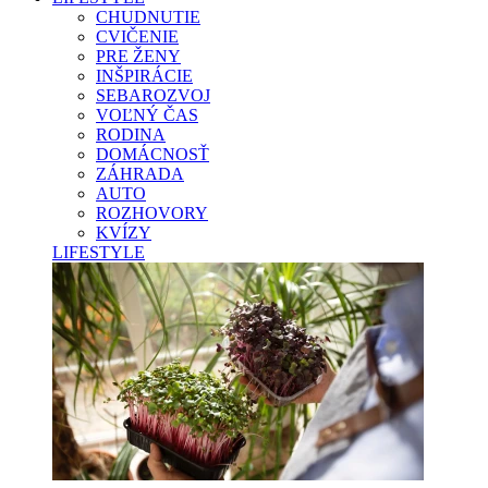
CHUDNUTIE
CVIČENIE
PRE ŽENY
INŠPIRÁCIE
SEBAROZVOJ
VOĽNÝ ČAS
RODINA
DOMÁCNOSŤ
ZÁHRADA
AUTO
ROZHOVORY
KVÍZY
LIFESTYLE