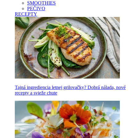
SMOOTHIES
PEČIVO
RECEPTY
Tajná ingrediencia letnej grilovačky? Dobrá nálada, nové
recepty a svieže chute