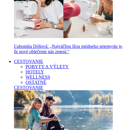
Ľubomíra Dóšová: „Najväčšou lžou módneho priemyslu je,
že nové oblečenie nás zmení.“
CESTOVANIE
POBYTY A VÝLETY
HOTELY
WELLNESS
OSTATNÉ
CESTOVANIE