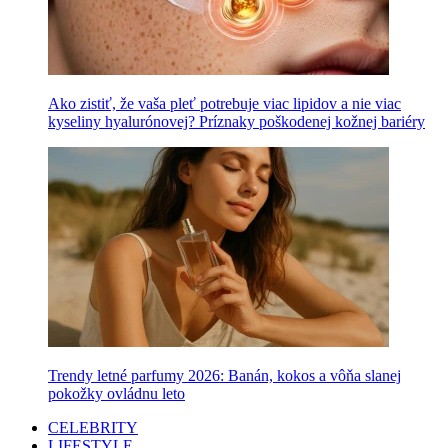
Ako zistiť, že vaša pleť potrebuje viac lipidov a nie viac
kyseliny hyalurónovej? Príznaky poškodenej kožnej bariéry
Trendy letné parfumy 2026: Banán, kokos a vôňa slanej
pokožky ovládnu leto
CELEBRITY
LIFESTYLE