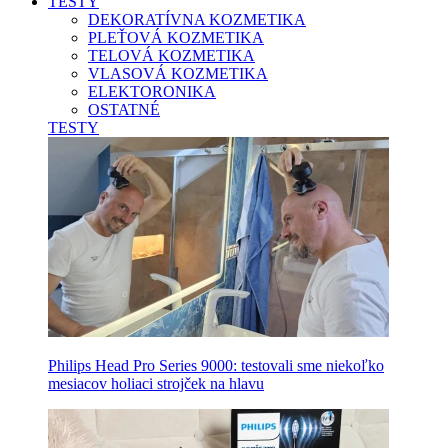
TESTY
DEKORATÍVNA KOZMETIKA
PLEŤOVÁ KOZMETIKA
TELOVÁ KOZMETIKA
VLASOVÁ KOZMETIKA
ELEKTORONIKA
OSTATNÉ
TESTY
Philips Head Pro Series 9000: testovali sme niekoľko
mesiacov holiaci strojček na hlavu