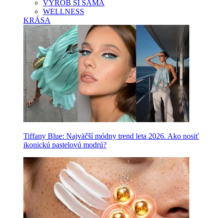
VYROB SI SAMA
WELLNESS
KRÁSA
Tiffany Blue: Najväčší módny trend leta 2026. Ako nosiť
ikonickú pastelovú modrú?