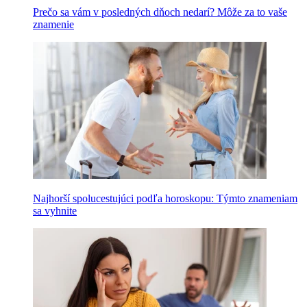
Prečo sa vám v posledných dňoch nedarí? Môže za to vaše
znamenie
Najhorší spolucestujúci podľa horoskopu: Týmto znameniam
sa vyhnite