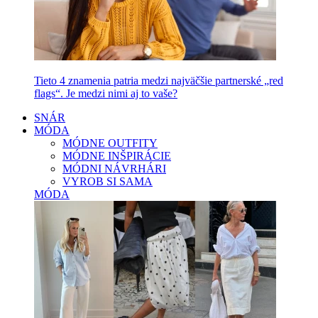
Tieto 4 znamenia patria medzi najväčšie partnerské „red
flags“. Je medzi nimi aj to vaše?
SNÁR
MÓDA
MÓDNE OUTFITY
MÓDNE INŠPIRÁCIE
MÓDNI NÁVRHÁRI
VYROB SI SAMA
MÓDA