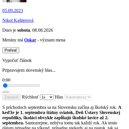
05.09.2023
Nikol Kaštierová
Dnes je
sobota
, 08.08.2026
Meniny má
Oskar
- význam mena
Prehrať
Vypočuť článok
Pripravujem slovenský hlas...
0:00
--:--
Rýchlosť
Hlas
Zastaviť
S príchodoch septembra sa na Slovensku začína aj školský rok.
A
keďže je 1. septembra štátny sviatok, Deň Ústavy Slovenskej
republiky, školáci obvykle zapĺňajú školské lavice až 2.
septembra.
Samozrejme, nebýva tomu tak každý rok. Ak tento
dátum pripadne na víkend, prípadne niekedy aj na piatok, tak sa