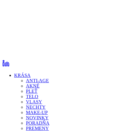
KRÁSA
ANTI-AGE
AKNÉ
PLEŤ
TELO
VLASY
NECHTY
MAKE-UP
NOVINKY
PORADŇA
PREMENY