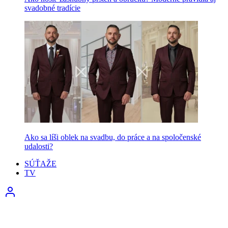
svadobné tradície
Ako sa líši oblek na svadbu, do práce a na spoločenské
udalosti?
SÚŤAŽE
TV