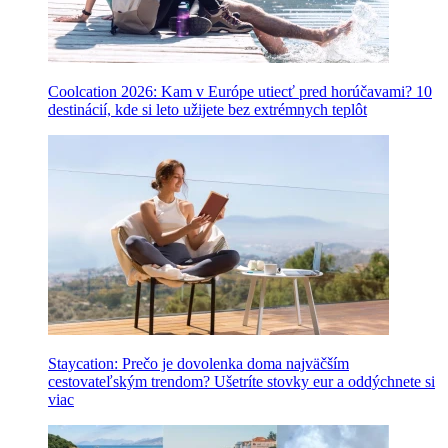
Coolcation 2026: Kam v Európe utiecť pred horúčavami? 10
destinácií, kde si leto užijete bez extrémnych teplôt
Staycation: Prečo je dovolenka doma najväčším
cestovateľským trendom? Ušetríte stovky eur a oddýchnete si
viac