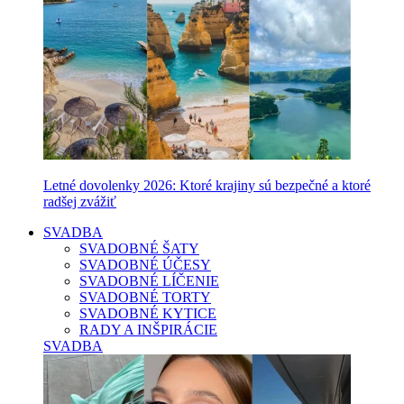
Letné dovolenky 2026: Ktoré krajiny sú bezpečné a ktoré
radšej zvážiť
SVADBA
SVADOBNÉ ŠATY
SVADOBNÉ ÚČESY
SVADOBNÉ LÍČENIE
SVADOBNÉ TORTY
SVADOBNÉ KYTICE
RADY A INŠPIRÁCIE
SVADBA