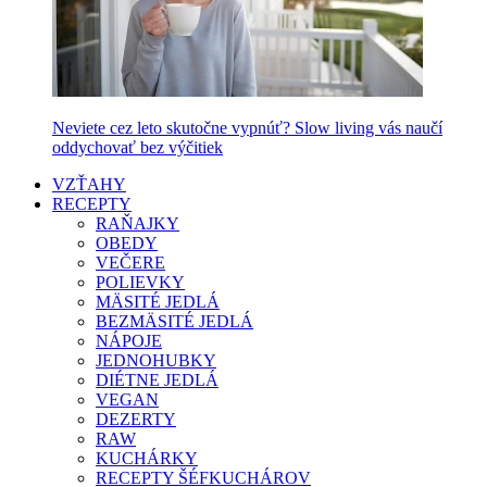
Neviete cez leto skutočne vypnúť? Slow living vás naučí
oddychovať bez výčitiek
VZŤAHY
RECEPTY
RAŇAJKY
OBEDY
VEČERE
POLIEVKY
MÄSITÉ JEDLÁ
BEZMÄSITÉ JEDLÁ
NÁPOJE
JEDNOHUBKY
DIÉTNE JEDLÁ
VEGAN
DEZERTY
RAW
KUCHÁRKY
RECEPTY ŠÉFKUCHÁROV