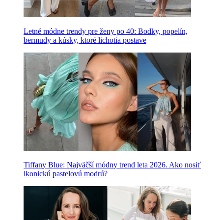
Letné módne trendy pre ženy po 40: Bodky, popelín,
bermudy a kúsky, ktoré lichotia postave
Tiffany Blue: Najväčší módny trend leta 2026. Ako nosiť
ikonickú pastelovú modrú?