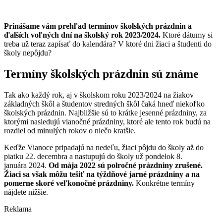
Prinášame vám prehľad termínov školských prázdnin a
ďalších voľných dní na školský rok 2023/2024.
Ktoré dátumy si
treba už teraz zapísať do kalendára? V ktoré dni žiaci a študenti do
školy nepôjdu?
Termíny školských prázdnin sú známe
Tak ako každý rok, aj v školskom roku 2023/2024 na žiakov
základných škôl a študentov stredných škôl čaká hneď niekoľko
školských prázdnin. Najbližšie sú to krátke jesenné prázdniny, za
ktorými nasledujú vianočné prázdniny, ktoré ale tento rok budú na
rozdiel od minulých rokov o niečo kratšie.
Keďže Vianoce pripadajú na nedeľu, žiaci pôjdu do školy až do
piatku 22. decembra a nastupujú do školy už pondelok 8.
januára 2024.
Od mája 2022 sú polročné prázdniny zrušené.
Žiaci sa však môžu tešiť na týždňové jarné prázdniny a na
pomerne skoré veľkonočné prázdniny.
Konkrétne termíny
nájdete nižšie.
Reklama