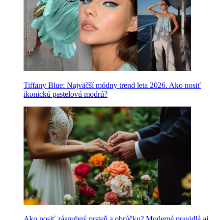
Tiffany Blue: Najväčší módny trend leta 2026. Ako nosiť
ikonickú pastelovú modrú?
Ako nosiť zásnubný prsteň a obrúčku? Moderné pravidlá aj