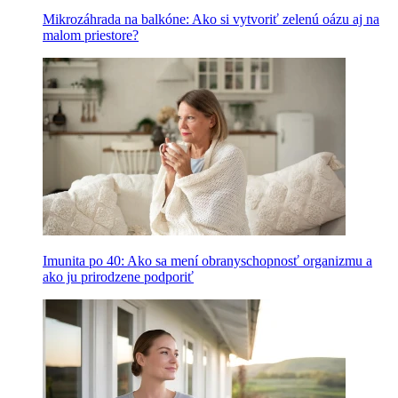
Mikrozáhrada na balkóne: Ako si vytvoriť zelenú oázu aj na
malom priestore?
Imunita po 40: Ako sa mení obranyschopnosť organizmu a
ako ju prirodzene podporiť