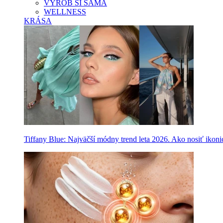
VYROB SI SAMA
WELLNESS
KRÁSA
Tiffany Blue: Najväčší módny trend leta 2026. Ako nosiť ikon