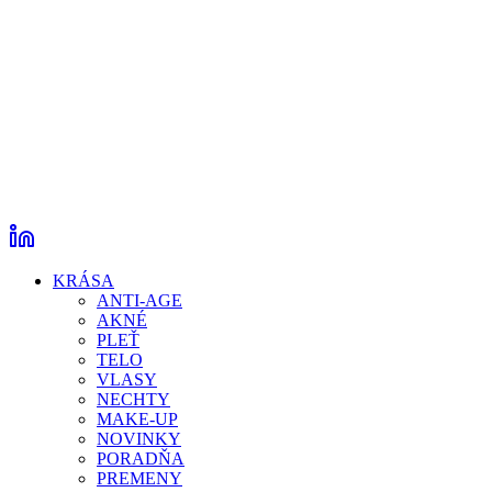
KRÁSA
ANTI-AGE
AKNÉ
PLEŤ
TELO
VLASY
NECHTY
MAKE-UP
NOVINKY
PORADŇA
PREMENY