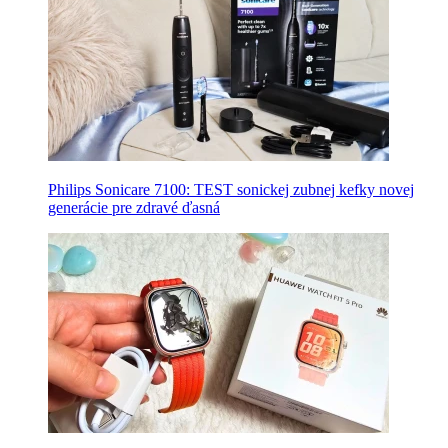
Philips Sonicare 7100: TEST sonickej zubnej kefky novej
generácie pre zdravé ďasná