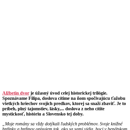
Alžbetin dvor
je úžasný úvod celej historickej trilógie.
Spoznávame Filipa, doslova cítime na ňom spočívajúcu ťažobu
všetkých hriechov svojich predkov, ktorej sa snaží zbaviť. Je to
príbeh, plný tajomstiev, lásky,... doslova z neho cítite
mystickosť, históriu a Slovensko tej doby.
„Moje romány sa vždy dotýkali ľudských problémov. Svoje knižné
hrdinky a hrdinov opisujem tak, ako sa sami vidia, hoci v benátskom