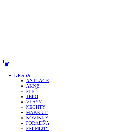
KRÁSA
ANTI-AGE
AKNÉ
PLEŤ
TELO
VLASY
NECHTY
MAKE-UP
NOVINKY
PORADŇA
PREMENY