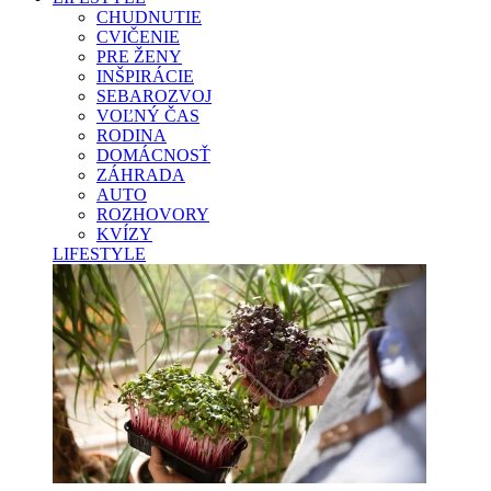
CHUDNUTIE
CVIČENIE
PRE ŽENY
INŠPIRÁCIE
SEBAROZVOJ
VOĽNÝ ČAS
RODINA
DOMÁCNOSŤ
ZÁHRADA
AUTO
ROZHOVORY
KVÍZY
LIFESTYLE