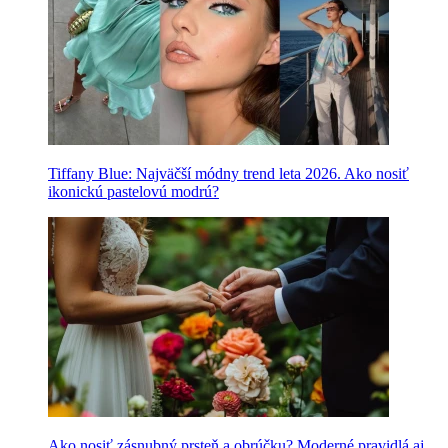
Tiffany Blue: Najväčší módny trend leta 2026. Ako nosiť
ikonickú pastelovú modrú?
Ako nosiť zásnubný prsteň a obrúčku? Moderné pravidlá aj