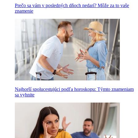
Prečo sa vám v posledných dňoch nedarí? Môže za to vaše
znamenie
Najhorší spolucestujúci podľa horoskopu: Týmto znameniam
sa vyhnite