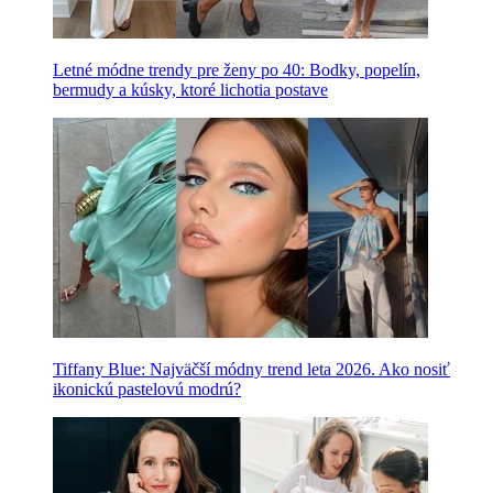
Letné módne trendy pre ženy po 40: Bodky, popelín,
bermudy a kúsky, ktoré lichotia postave
Tiffany Blue: Najväčší módny trend leta 2026. Ako nosiť
ikonickú pastelovú modrú?