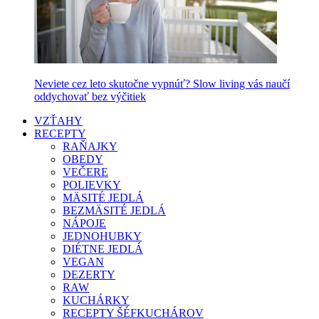
Neviete cez leto skutočne vypnúť? Slow living vás naučí
oddychovať bez výčitiek
VZŤAHY
RECEPTY
RAŇAJKY
OBEDY
VEČERE
POLIEVKY
MÄSITÉ JEDLÁ
BEZMÄSITÉ JEDLÁ
NÁPOJE
JEDNOHUBKY
DIÉTNE JEDLÁ
VEGAN
DEZERTY
RAW
KUCHÁRKY
RECEPTY ŠÉFKUCHÁROV