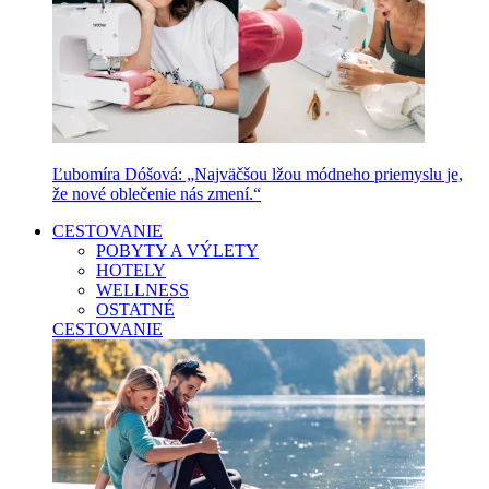
Ľubomíra Dóšová: „Najväčšou lžou módneho priemyslu je,
že nové oblečenie nás zmení.“
CESTOVANIE
POBYTY A VÝLETY
HOTELY
WELLNESS
OSTATNÉ
CESTOVANIE