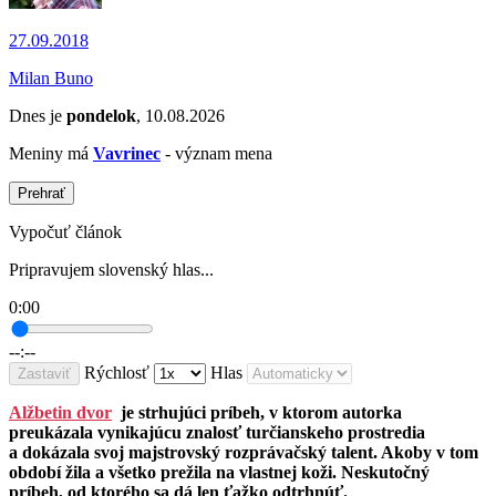
27.09.2018
Milan Buno
Dnes je
pondelok
, 10.08.2026
Meniny má
Vavrinec
- význam mena
Prehrať
Vypočuť článok
Pripravujem slovenský hlas...
0:00
--:--
Rýchlosť
Hlas
Zastaviť
Alžbetin dvor
je strhujúci príbeh, v ktorom autorka
preukázala vynikajúcu znalosť turčianskeho prostredia
a dokázala svoj majstrovský rozprávačský talent. Akoby v tom
období žila a všetko prežila na vlastnej koži. Neskutočný
príbeh, od ktorého sa dá len ťažko odtrhnúť.