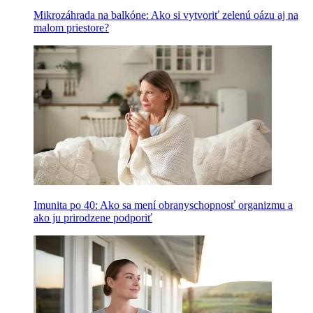
Mikrozáhrada na balkóne: Ako si vytvoriť zelenú oázu aj na
malom priestore?
Imunita po 40: Ako sa mení obranyschopnosť organizmu a
ako ju prirodzene podporiť