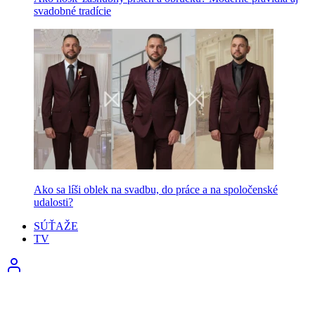
svadobné tradície
Ako sa líši oblek na svadbu, do práce a na spoločenské
udalosti?
SÚŤAŽE
TV