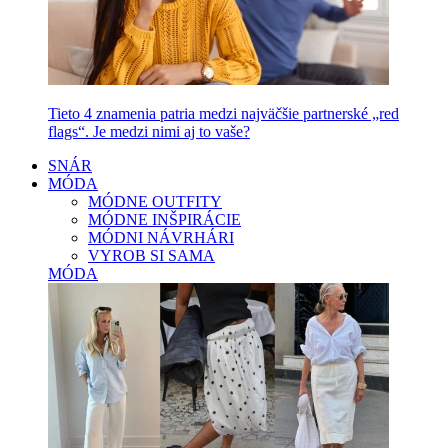
Tieto 4 znamenia patria medzi najväčšie partnerské „red
flags“. Je medzi nimi aj to vaše?
SNÁR
MÓDA
MÓDNE OUTFITY
MÓDNE INŠPIRÁCIE
MÓDNI NÁVRHÁRI
VYROB SI SAMA
MÓDA