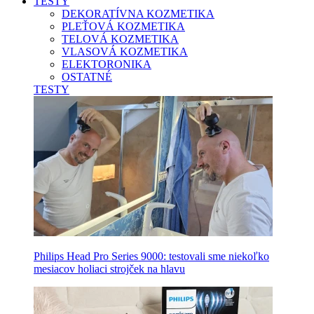
TESTY
DEKORATÍVNA KOZMETIKA
PLEŤOVÁ KOZMETIKA
TELOVÁ KOZMETIKA
VLASOVÁ KOZMETIKA
ELEKTORONIKA
OSTATNÉ
TESTY
Philips Head Pro Series 9000: testovali sme niekoľko
mesiacov holiaci strojček na hlavu