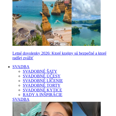
Letné dovolenky 2026: Ktoré krajiny sú bezpečné a ktoré
radšej zvážiť
SVADBA
SVADOBNÉ ŠATY
SVADOBNÉ ÚČESY
SVADOBNÉ LÍČENIE
SVADOBNÉ TORTY
SVADOBNÉ KYTICE
RADY A INŠPIRÁCIE
SVADBA