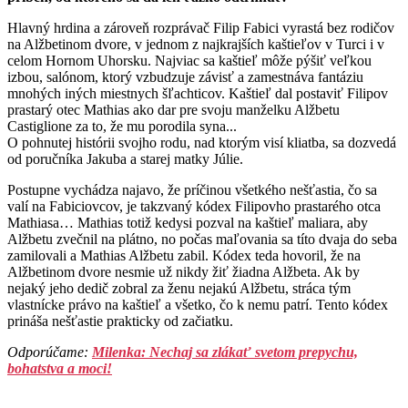
Hlavný hrdina a zároveň rozprávač Filip Fabici vyrastá bez rodičov
na Alžbetinom dvore, v jednom z najkrajších kaštieľov v Turci i v
celom Hornom Uhorsku. Najviac sa kaštieľ môže pýšiť veľkou
izbou, salónom, ktorý vzbudzuje závisť a zamestnáva fantáziu
mnohých iných miestnych šľachticov. Kaštieľ dal postaviť Filipov
prastarý otec Mathias ako dar pre svoju manželku Alžbetu
Castiglione za to, že mu porodila syna...
O pohnutej histórii svojho rodu, nad ktorým visí kliatba, sa dozvedá
od poručníka Jakuba a starej matky Júlie.
Postupne vychádza najavo, že príčinou všetkého nešťastia, čo sa
valí na Fabiciovcov, je takzvaný kódex Filipovho prastarého otca
Mathiasa… Mathias totiž kedysi pozval na kaštieľ maliara, aby
Alžbetu zvečnil na plátno, no počas maľovania sa títo dvaja do seba
zamilovali a Mathias Alžbetu zabil. Kódex teda hovoril, že na
Alžbetinom dvore nesmie už nikdy žiť žiadna Alžbeta. Ak by
nejaký jeho dedič zobral za ženu nejakú Alžbetu, stráca tým
vlastnícke právo na kaštieľ a všetko, čo k nemu patrí. Tento kódex
prináša nešťastie prakticky od začiatku.
Odporúčame:
Milenka: Nechaj sa zlákať svetom prepychu,
bohatstva a moci!