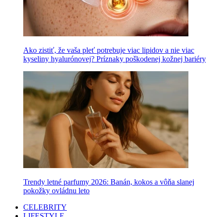
Ako zistiť, že vaša pleť potrebuje viac lipidov a nie viac
kyseliny hyalurónovej? Príznaky poškodenej kožnej bariéry
Trendy letné parfumy 2026: Banán, kokos a vôňa slanej
pokožky ovládnu leto
CELEBRITY
LIFESTYLE