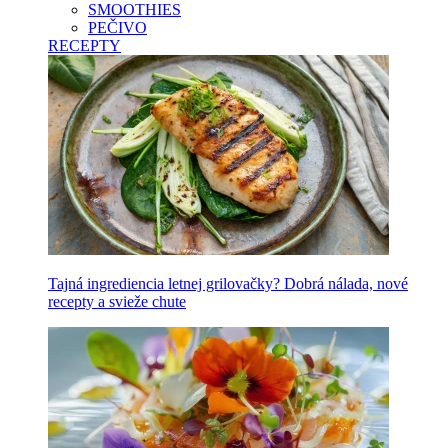
SMOOTHIES
PEČIVO
RECEPTY
Tajná ingrediencia letnej grilovačky? Dobrá nálada, nové
recepty a svieže chute