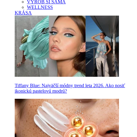
VYROB SI SAMA
WELLNESS
KRÁSA
Tiffany Blue: Najväčší módny trend leta 2026. Ako nosiť
ikonickú pastelovú modrú?