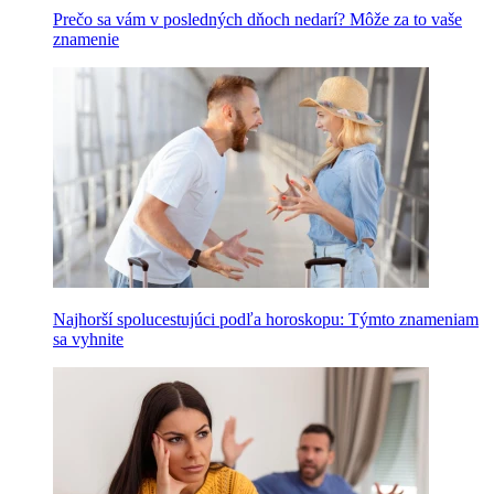
Prečo sa vám v posledných dňoch nedarí? Môže za to vaše
znamenie
Najhorší spolucestujúci podľa horoskopu: Týmto znameniam
sa vyhnite