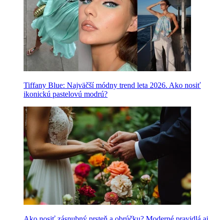
Tiffany Blue: Najväčší módny trend leta 2026. Ako nosiť
ikonickú pastelovú modrú?
Ako nosiť zásnubný prsteň a obrúčku? Moderné pravidlá aj