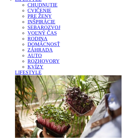
CHUDNUTIE
CVIČENIE
PRE ŽENY
INŠPIRÁCIE
SEBAROZVOJ
VOĽNÝ ČAS
RODINA
DOMÁCNOSŤ
ZÁHRADA
AUTO
ROZHOVORY
KVÍZY
LIFESTYLE