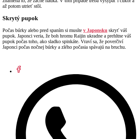
znamená to, že začne hádka. V tom prípade treba vysypať i cukor a
až potom utrieť stôl.
Skrytý pupok
Počas búrky alebo pred spaním si musíte
v Japonsku
skryť váš
pupok. Japonci veria, že boh hromu Raijin ukradne a prehltne váš
pupok počas toho, ako sladko spinkáte. Vraví sa, že poverčiví
Japonci počas nočnej búrky a zlého počasia spávajú na bruchu.