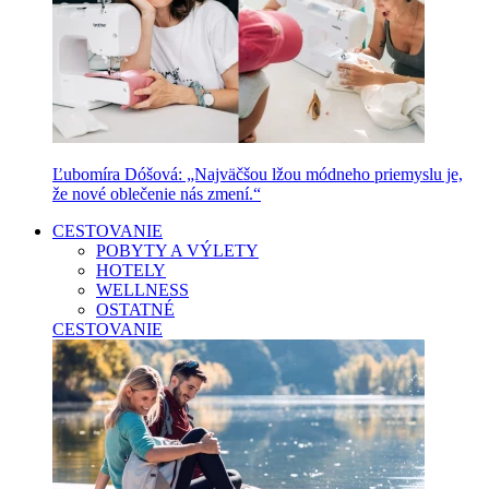
Ľubomíra Dóšová: „Najväčšou lžou módneho priemyslu je,
že nové oblečenie nás zmení.“
CESTOVANIE
POBYTY A VÝLETY
HOTELY
WELLNESS
OSTATNÉ
CESTOVANIE