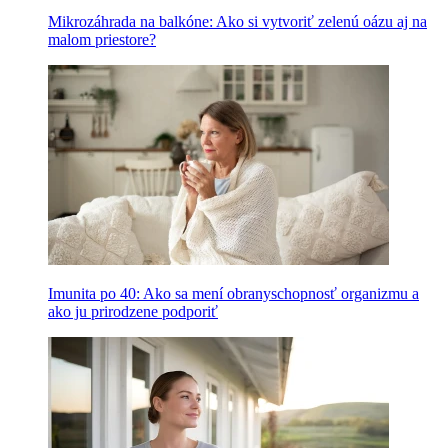
Mikrozáhrada na balkóne: Ako si vytvoriť zelenú oázu aj na
malom priestore?
Imunita po 40: Ako sa mení obranyschopnosť organizmu a
ako ju prirodzene podporiť