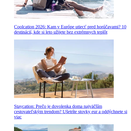
Coolcation 2026: Kam v Európe utiecť pred horúčavami? 10
destinácií, kde si leto užijete bez extrémnych teplôt
Staycation: Prečo je dovolenka doma najväčším
cestovateľským trendom? Ušetríte stovky eur a oddýchnete si
viac