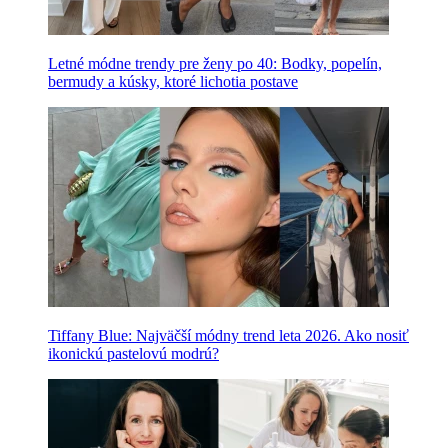
Letné módne trendy pre ženy po 40: Bodky, popelín,
bermudy a kúsky, ktoré lichotia postave
Tiffany Blue: Najväčší módny trend leta 2026. Ako nosiť
ikonickú pastelovú modrú?