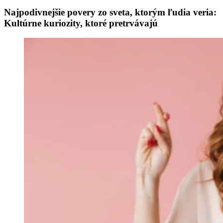
Najpodivnejšie povery zo sveta, ktorým ľudia veria:
Kultúrne kuriozity, ktoré pretrvávajú