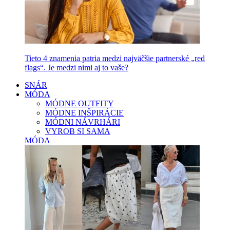
Tieto 4 znamenia patria medzi najväčšie partnerské „red
flags“. Je medzi nimi aj to vaše?
SNÁR
MÓDA
MÓDNE OUTFITY
MÓDNE INŠPIRÁCIE
MÓDNI NÁVRHÁRI
VYROB SI SAMA
MÓDA