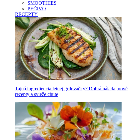
SMOOTHIES
PEČIVO
RECEPTY
Tajná ingrediencia letnej grilovačky? Dobrá nálada, nové
recepty a svieže chute