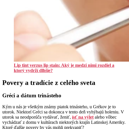
Lip tint verzus lip stain: Aký je medzi nimi rozdiel a
ktorý vydrží dlhšie?
Povery a tradície z celého sveta
Gréci a dátum trinásteho
Kým u nás je všetkým známy piatok trinásteho, u Grékov je to
utorok. Niektorí Gréci sa dokonca v tento deň vyhýbajú holeniu. V
utorok sa neodporúča vydávať, ženiť,
ísť na výlet
alebo vôbec
vychádzať z domu v kultúrach niektorých krajín Latinskej Ameriky.
Ktoré ďalšie povery by vás mohli prekvapiť?