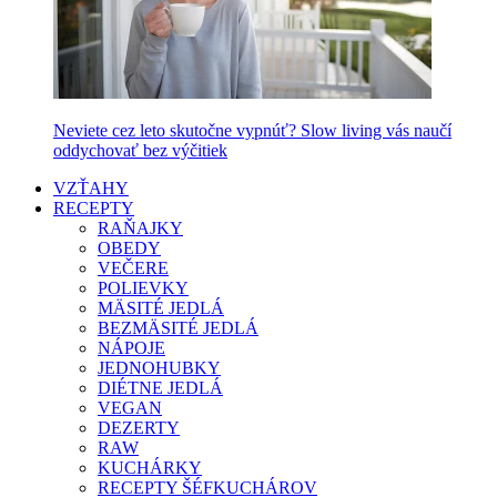
Neviete cez leto skutočne vypnúť? Slow living vás naučí
oddychovať bez výčitiek
VZŤAHY
RECEPTY
RAŇAJKY
OBEDY
VEČERE
POLIEVKY
MÄSITÉ JEDLÁ
BEZMÄSITÉ JEDLÁ
NÁPOJE
JEDNOHUBKY
DIÉTNE JEDLÁ
VEGAN
DEZERTY
RAW
KUCHÁRKY
RECEPTY ŠÉFKUCHÁROV