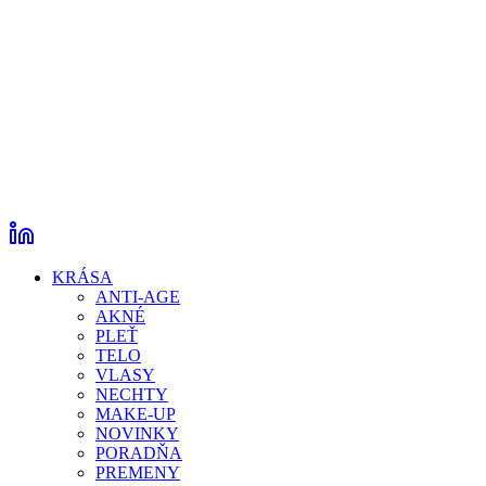
KRÁSA
ANTI-AGE
AKNÉ
PLEŤ
TELO
VLASY
NECHTY
MAKE-UP
NOVINKY
PORADŇA
PREMENY