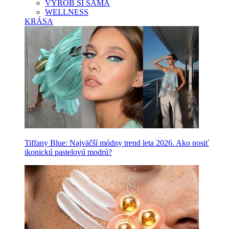
VYROB SI SAMA
WELLNESS
KRÁSA
Tiffany Blue: Najväčší módny trend leta 2026. Ako nosiť
ikonickú pastelovú modrú?