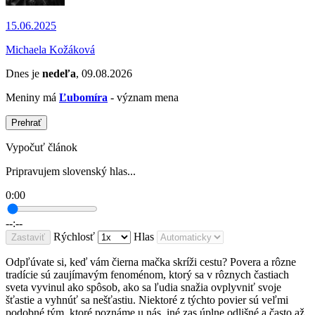
15.06.2025
Michaela Kožáková
Dnes je
nedeľa
, 09.08.2026
Meniny má
Ľubomíra
- význam mena
Prehrať
Vypočuť článok
Pripravujem slovenský hlas...
0:00
--:--
Rýchlosť
Hlas
Zastaviť
Odpľúvate si, keď vám čierna mačka skríži cestu? Povera a rôzne
tradície sú zaujímavým fenoménom, ktorý sa v rôznych častiach
sveta vyvinul ako spôsob, ako sa ľudia snažia ovplyvniť svoje
šťastie a vyhnúť sa nešťastiu. Niektoré z týchto povier sú veľmi
podobné tým, ktoré poznáme u nás, iné zas úplne odlišné a často až