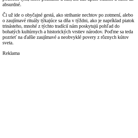
absurdné.
Či už ide o obyčajné gestá, ako strihanie nechtov po zotmení, alebo
o zaujímavé rituály týkajúce sa dňa v týždni, ako je napríklad piatok
trinásteho, mnohé z týchto tradícií nám poskytujú pohľad do
bohatých kultúrnych a historických vrstiev národov. Poďme sa teda
pozrieť na ďalšie zaujímavé a neobvyklé povery z rôznych kútov
sveta.
Reklama