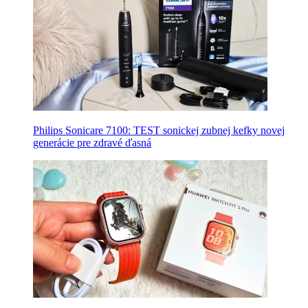
Philips Sonicare 7100: TEST sonickej zubnej kefky novej
generácie pre zdravé ďasná