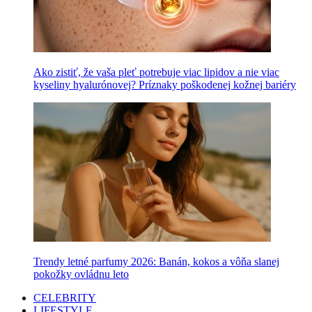
Ako zistiť, že vaša pleť potrebuje viac lipidov a nie viac
kyseliny hyalurónovej? Príznaky poškodenej kožnej bariéry
Trendy letné parfumy 2026: Banán, kokos a vôňa slanej
pokožky ovládnu leto
CELEBRITY
LIFESTYLE