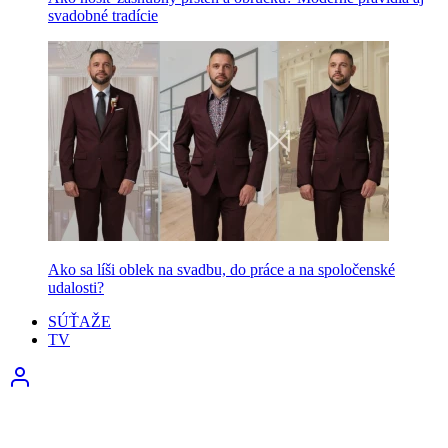
svadobné tradície
Ako sa líši oblek na svadbu, do práce a na spoločenské
udalosti?
SÚŤAŽE
TV