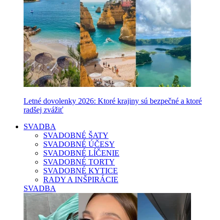
Letné dovolenky 2026: Ktoré krajiny sú bezpečné a ktoré
radšej zvážiť
SVADBA
SVADOBNÉ ŠATY
SVADOBNÉ ÚČESY
SVADOBNÉ LÍČENIE
SVADOBNÉ TORTY
SVADOBNÉ KYTICE
RADY A INŠPIRÁCIE
SVADBA