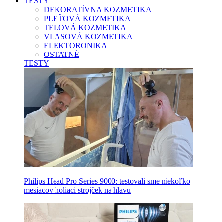
TESTY
DEKORATÍVNA KOZMETIKA
PLEŤOVÁ KOZMETIKA
TELOVÁ KOZMETIKA
VLASOVÁ KOZMETIKA
ELEKTORONIKA
OSTATNÉ
TESTY
Philips Head Pro Series 9000: testovali sme niekoľko
mesiacov holiaci strojček na hlavu