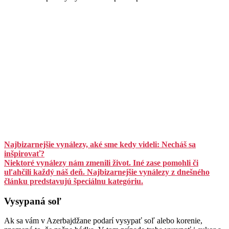
Najbizarnejšie vynálezy, aké sme kedy videli: Necháš sa
inšpirovať?
Niektoré vynálezy nám zmenili život. Iné zase pomohli či
uľahčili každý náš deň. Najbizarnejšie vynálezy z dnešného
článku predstavujú špeciálnu kategóriu.
Vysypaná soľ
Ak sa vám v Azerbajdžane podarí vysypať soľ alebo korenie,