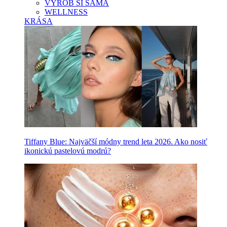
VYROB SI SAMA
WELLNESS
KRÁSA
Tiffany Blue: Najväčší módny trend leta 2026. Ako nosiť
ikonickú pastelovú modrú?