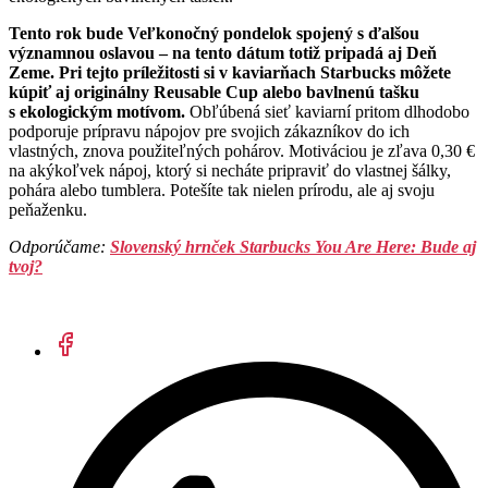
Tento rok bude Veľkonočný pondelok spojený s ďalšou
významnou oslavou – na tento dátum totiž pripadá aj Deň
Zeme. Pri tejto príležitosti si v kaviarňach Starbucks môžete
kúpiť aj originálny Reusable Cup alebo bavlnenú tašku
s ekologickým motívom.
Obľúbená sieť kaviarní pritom dlhodobo
podporuje prípravu nápojov pre svojich zákazníkov do ich
vlastných, znova použiteľných pohárov. Motiváciou je zľava 0,30 €
na akýkoľvek nápoj, ktorý si necháte pripraviť do vlastnej šálky,
pohára alebo tumblera. Potešíte tak nielen prírodu, ale aj svoju
peňaženku.
Odporúčame:
Slovenský hrnček Starbucks You Are Here: Bude aj
tvoj?