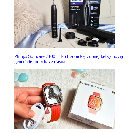
Philips Sonicare 7100: TEST sonickej zubnej kefky novej
generácie pre zdravé ďasná