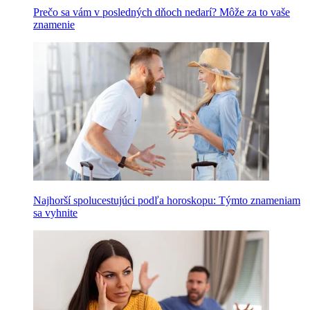
Prečo sa vám v posledných dňoch nedarí? Môže za to vaše
znamenie
Najhorší spolucestujúci podľa horoskopu: Týmto znameniam
sa vyhnite