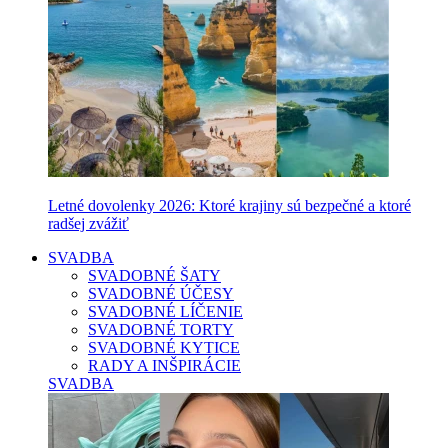
Letné dovolenky 2026: Ktoré krajiny sú bezpečné a ktoré
radšej zvážiť
SVADBA
SVADOBNÉ ŠATY
SVADOBNÉ ÚČESY
SVADOBNÉ LÍČENIE
SVADOBNÉ TORTY
SVADOBNÉ KYTICE
RADY A INŠPIRÁCIE
SVADBA