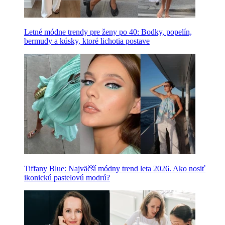
Letné módne trendy pre ženy po 40: Bodky, popelín,
bermudy a kúsky, ktoré lichotia postave
Tiffany Blue: Najväčší módny trend leta 2026. Ako nosiť
ikonickú pastelovú modrú?