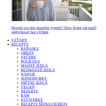
Neviete cez leto skutočne vypnúť? Slow living vás naučí
oddychovať bez výčitiek
VZŤAHY
RECEPTY
RAŇAJKY
OBEDY
VEČERE
POLIEVKY
MÄSITÉ JEDLÁ
BEZMÄSITÉ JEDLÁ
NÁPOJE
JEDNOHUBKY
DIÉTNE JEDLÁ
VEGAN
DEZERTY
RAW
KUCHÁRKY
RECEPTY ŠÉFKUCHÁROV