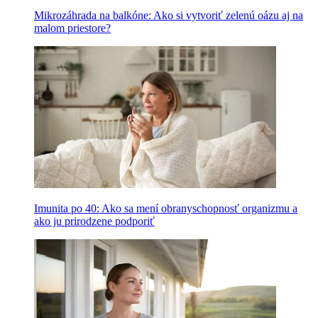
Mikrozáhrada na balkóne: Ako si vytvoriť zelenú oázu aj na
malom priestore?
Imunita po 40: Ako sa mení obranyschopnosť organizmu a
ako ju prirodzene podporiť