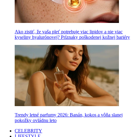
Ako zistiť, že vaša pleť potrebuje viac lipidov a nie viac
kyseliny hyalurónovej? Príznaky poškodenej kožnej bariéry
Trendy letné parfumy 2026: Banán, kokos a vôňa slanej
pokožky ovládnu leto
CELEBRITY
LIFESTYLE