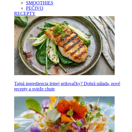
SMOOTHIES
PEČIVO
RECEPTY
Tajná ingrediencia letnej grilovačky? Dobrá nálada, nové
recepty a svieže chute