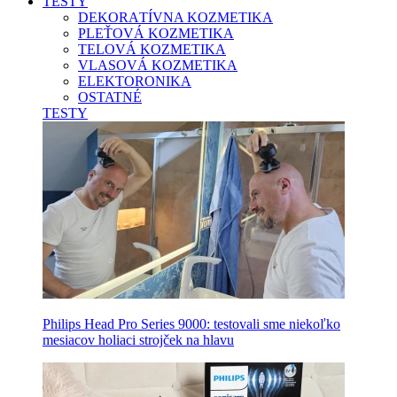
TESTY
DEKORATÍVNA KOZMETIKA
PLEŤOVÁ KOZMETIKA
TELOVÁ KOZMETIKA
VLASOVÁ KOZMETIKA
ELEKTORONIKA
OSTATNÉ
TESTY
Philips Head Pro Series 9000: testovali sme niekoľko
mesiacov holiaci strojček na hlavu