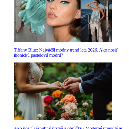
Tiffany Blue: Najväčší módny trend leta 2026. Ako nosiť
ikonickú pastelovú modrú?
Ako nosiť zásnubný prsteň a obrúčku? Moderné pravidlá aj