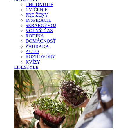
CHUDNUTIE
CVIČENIE
PRE ŽENY
INŠPIRÁCIE
SEBAROZVOJ
VOĽNÝ ČAS
RODINA
DOMÁCNOSŤ
ZÁHRADA
AUTO
ROZHOVORY
KVÍZY
LIFESTYLE