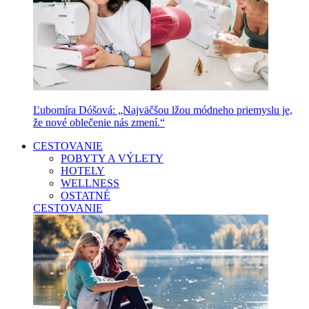
Ľubomíra Dóšová: „Najväčšou lžou módneho priemyslu je,
že nové oblečenie nás zmení.“
CESTOVANIE
POBYTY A VÝLETY
HOTELY
WELLNESS
OSTATNÉ
CESTOVANIE