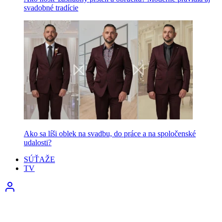
svadobné tradície
Ako sa líši oblek na svadbu, do práce a na spoločenské
udalosti?
SÚŤAŽE
TV