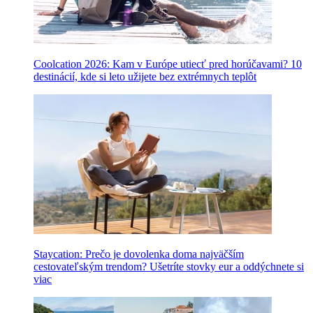
Coolcation 2026: Kam v Európe utiecť pred horúčavami? 10
destinácií, kde si leto užijete bez extrémnych teplôt
Staycation: Prečo je dovolenka doma najväčším
cestovateľským trendom? Ušetríte stovky eur a oddýchnete si
viac