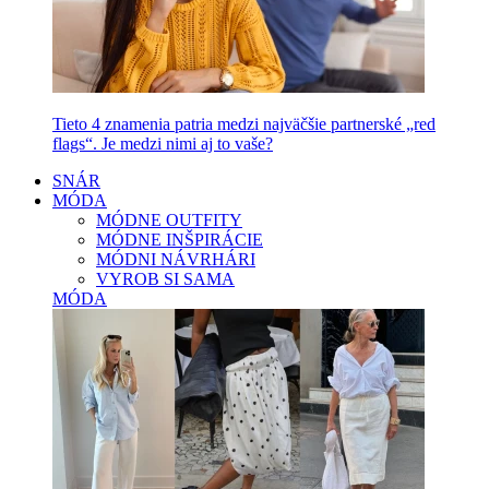
Tieto 4 znamenia patria medzi najväčšie partnerské „red
flags“. Je medzi nimi aj to vaše?
SNÁR
MÓDA
MÓDNE OUTFITY
MÓDNE INŠPIRÁCIE
MÓDNI NÁVRHÁRI
VYROB SI SAMA
MÓDA