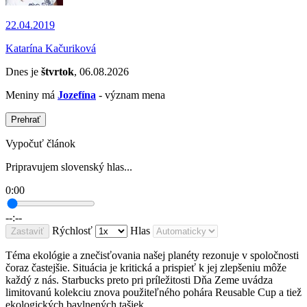
22.04.2019
Katarína Kačuriková
Dnes je
štvrtok
, 06.08.2026
Meniny má
Jozefína
- význam mena
Prehrať
Vypočuť článok
Pripravujem slovenský hlas...
0:00
--:--
Rýchlosť
Hlas
Zastaviť
Téma ekológie a znečisťovania našej planéty rezonuje v spoločnosti
čoraz častejšie. Situácia je kritická a prispieť k jej zlepšeniu môže
každý z nás. Starbucks preto pri príležitosti Dňa Zeme uvádza
limitovanú kolekciu znova použiteľného pohára Reusable Cup a tiež
ekologických bavlnených tašiek.