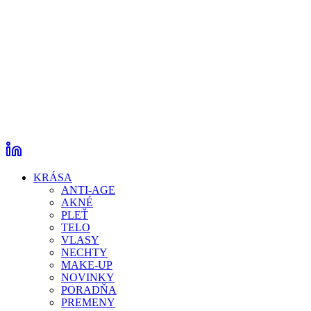
KRÁSA
ANTI-AGE
AKNÉ
PLEŤ
TELO
VLASY
NECHTY
MAKE-UP
NOVINKY
PORADŇA
PREMENY