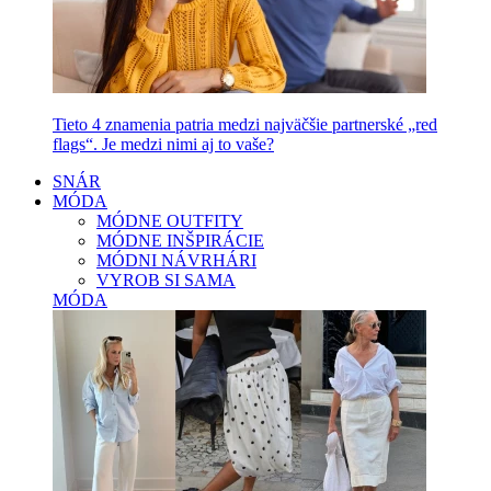
Tieto 4 znamenia patria medzi najväčšie partnerské „red
flags“. Je medzi nimi aj to vaše?
SNÁR
MÓDA
MÓDNE OUTFITY
MÓDNE INŠPIRÁCIE
MÓDNI NÁVRHÁRI
VYROB SI SAMA
MÓDA