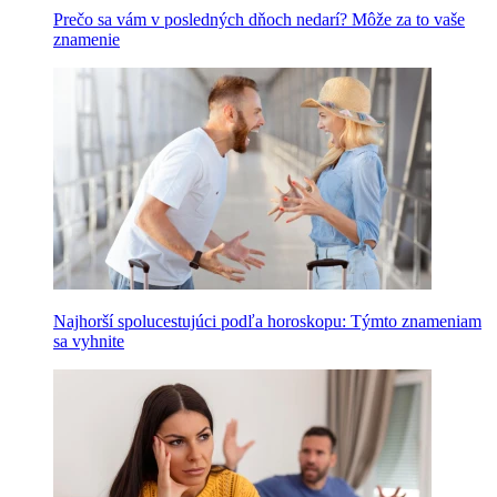
Prečo sa vám v posledných dňoch nedarí? Môže za to vaše
znamenie
Najhorší spolucestujúci podľa horoskopu: Týmto znameniam
sa vyhnite