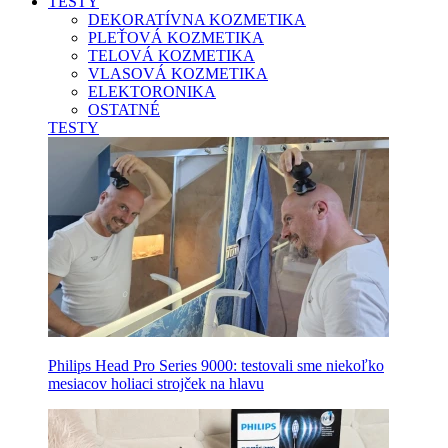
TESTY
DEKORATÍVNA KOZMETIKA
PLEŤOVÁ KOZMETIKA
TELOVÁ KOZMETIKA
VLASOVÁ KOZMETIKA
ELEKTORONIKA
OSTATNÉ
TESTY
Philips Head Pro Series 9000: testovali sme niekoľko
mesiacov holiaci strojček na hlavu