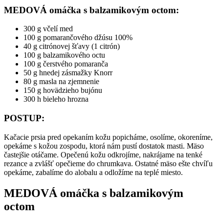
MEDOVÁ omáčka s balzamikovým octom:
300 g včelí med
100 g pomarančového džúsu 100%
40 g citrónovej šťavy (1 citrón)
100 g balzamikového octu
100 g čerstvého pomaranča
50 g hnedej zásmažky Knorr
80 g masla na zjemnenie
150 g hovädzieho bujónu
300 h bieleho hrozna
POSTUP:
Kačacie prsia pred opekaním kožu popicháme, osolíme, okoreníme,
opekáme s kožou zospodu, ktorá nám pustí dostatok masti. Mäso
častejšie otáčame. Opečenú kožu odkrojíme, nakrájame na tenké
rezance a zvlášť opečieme do chrumkava. Ostatné mäso ešte chvíľu
opekáme, zabalíme do alobalu a odložíme na teplé miesto.
MEDOVÁ omáčka s balzamikovým
octom