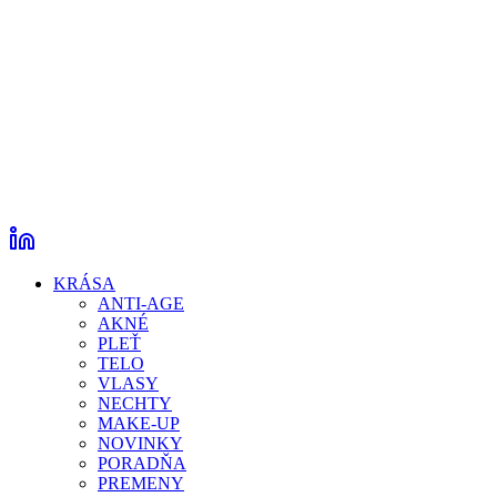
KRÁSA
ANTI-AGE
AKNÉ
PLEŤ
TELO
VLASY
NECHTY
MAKE-UP
NOVINKY
PORADŇA
PREMENY