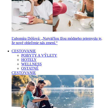
Ľubomíra Dóšová: „Najväčšou lžou módneho priemyslu je,
že nové oblečenie nás zmení.“
CESTOVANIE
POBYTY A VÝLETY
HOTELY
WELLNESS
OSTATNÉ
CESTOVANIE