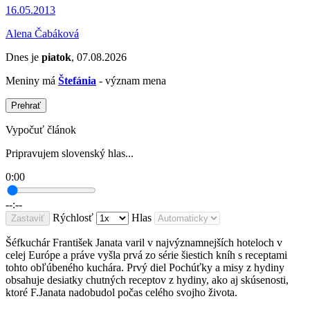
16.05.2013
Alena Čabáková
Dnes je
piatok
, 07.08.2026
Meniny má
Štefánia
- význam mena
Prehrať
Vypočuť článok
Pripravujem slovenský hlas...
0:00
--:--
Rýchlosť
Hlas
Zastaviť
Šéfkuchár František Janata varil v najvýznamnejších hoteloch v
celej Európe a práve vyšla prvá zo série šiestich kníh s receptami
tohto obľúbeného kuchára. Prvý diel Pochúťky a misy z hydiny
obsahuje desiatky chutných receptov z hydiny, ako aj skúsenosti,
ktoré F.Janata nadobudol počas celého svojho života.