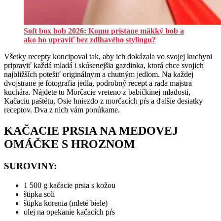
Soft box bob 2026: Komu pristane mäkký bob a
ako ho upraviť bez zdĺhavého stylingu?
Všetky recepty koncipoval tak, aby ich dokázala vo svojej kuchyni
pripraviť každá mladá i skúsenejšia gazdinka, ktorá chce svojich
najbližších potešiť originálnym a chutným jedlom. Na každej
dvojstrane je fotografia jedla, podrobný recept a rada majstra
kuchára. Nájdete tu Morčacie vreteno z babičkinej mladosti,
Kačaciu paštétu, Osie hniezdo z morčacích pŕs a ďalšie desiatky
receptov. Dva z nich vám ponúkame.
KAČACIE PRSIA NA MEDOVEJ
OMÁČKE S HROZNOM
SUROVINY:
1 500 g kačacie prsia s kožou
štipka soli
štipka korenia (mleté biele)
olej na opekanie kačacích pŕs