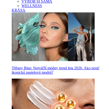
VYROB SI SAMA
WELLNESS
KRÁSA
Tiffany Blue: Najväčší módny trend leta 2026. Ako nosiť
ikonickú pastelovú modrú?