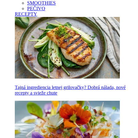
SMOOTHIES
PEČIVO
RECEPTY
Tajná ingrediencia letnej grilovačky? Dobrá nálada, nové
recepty a svieže chute