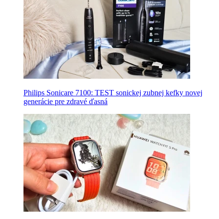
Philips Sonicare 7100: TEST sonickej zubnej kefky novej
generácie pre zdravé ďasná