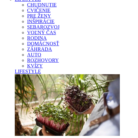
CHUDNUTIE
CVIČENIE
PRE ŽENY
INŠPIRÁCIE
SEBAROZVOJ
VOĽNÝ ČAS
RODINA
DOMÁCNOSŤ
ZÁHRADA
AUTO
ROZHOVORY
KVÍZY
LIFESTYLE