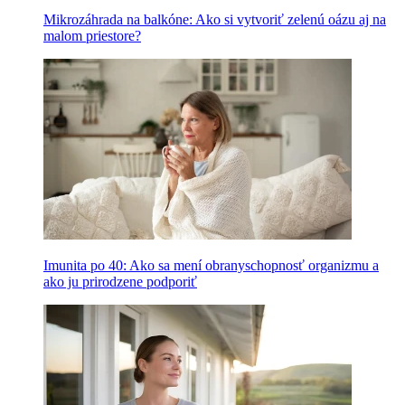
Mikrozáhrada na balkóne: Ako si vytvoriť zelenú oázu aj na
malom priestore?
Imunita po 40: Ako sa mení obranyschopnosť organizmu a
ako ju prirodzene podporiť