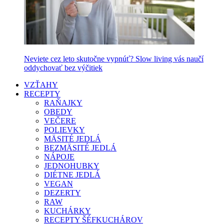
Neviete cez leto skutočne vypnúť? Slow living vás naučí
oddychovať bez výčitiek
VZŤAHY
RECEPTY
RAŇAJKY
OBEDY
VEČERE
POLIEVKY
MÄSITÉ JEDLÁ
BEZMÄSITÉ JEDLÁ
NÁPOJE
JEDNOHUBKY
DIÉTNE JEDLÁ
VEGAN
DEZERTY
RAW
KUCHÁRKY
RECEPTY ŠÉFKUCHÁROV