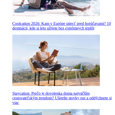
Coolcation 2026: Kam v Európe utiecť pred horúčavami? 10
destinácií, kde si leto užijete bez extrémnych teplôt
Staycation: Prečo je dovolenka doma najväčším
cestovateľským trendom? Ušetríte stovky eur a oddýchnete si
viac