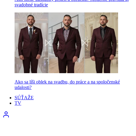
svadobné tradície
Ako sa líši oblek na svadbu, do práce a na spoločenské
udalosti?
SÚŤAŽE
TV