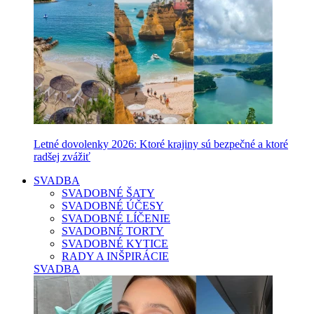
Letné dovolenky 2026: Ktoré krajiny sú bezpečné a ktoré
radšej zvážiť
SVADBA
SVADOBNÉ ŠATY
SVADOBNÉ ÚČESY
SVADOBNÉ LÍČENIE
SVADOBNÉ TORTY
SVADOBNÉ KYTICE
RADY A INŠPIRÁCIE
SVADBA