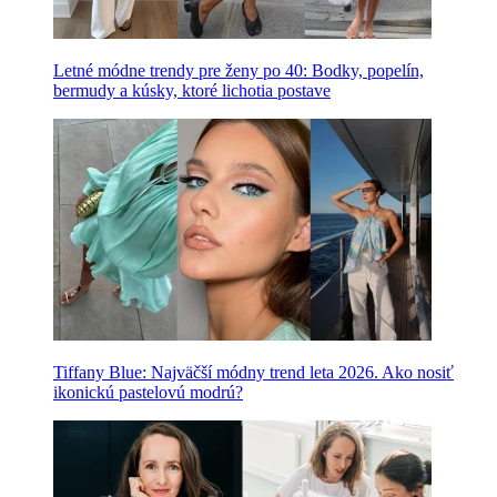
Letné módne trendy pre ženy po 40: Bodky, popelín,
bermudy a kúsky, ktoré lichotia postave
Tiffany Blue: Najväčší módny trend leta 2026. Ako nosiť
ikonickú pastelovú modrú?