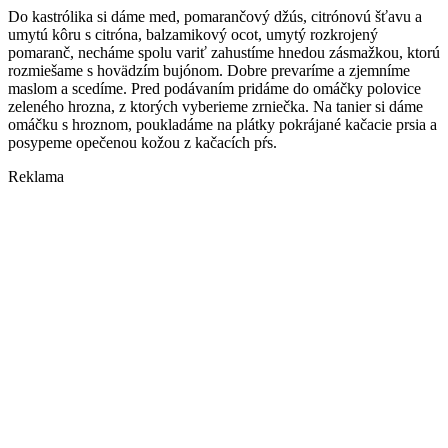
Do kastrólika si dáme med, pomarančový džús, citrónovú šťavu a
umytú kôru s citróna, balzamikový ocot, umytý rozkrojený
pomaranč, necháme spolu variť zahustíme hnedou zásmažkou, ktorú
rozmiešame s hovädzím bujónom. Dobre prevaríme a zjemníme
maslom a scedíme. Pred podávaním pridáme do omáčky polovice
zeleného hrozna, z ktorých vyberieme zrniečka. Na tanier si dáme
omáčku s hroznom, poukladáme na plátky pokrájané kačacie prsia a
posypeme opečenou kožou z kačacích pŕs.
Reklama