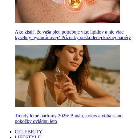
Ako zistiť, že vaša pleť potrebuje viac lipidov a nie viac
kyseliny hyalurónovej? Príznaky poškodenej kožnej bariéry
Trendy letné parfumy 2026: Banán, kokos a vôňa slanej
pokožky ovládnu leto
CELEBRITY
LIFESTYLE