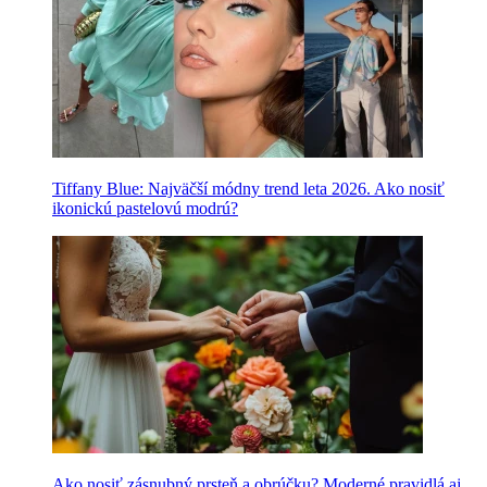
Tiffany Blue: Najväčší módny trend leta 2026. Ako nosiť
ikonickú pastelovú modrú?
Ako nosiť zásnubný prsteň a obrúčku? Moderné pravidlá aj