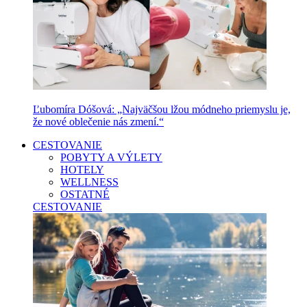
Ľubomíra Dóšová: „Najväčšou lžou módneho priemyslu je,
že nové oblečenie nás zmení.“
CESTOVANIE
POBYTY A VÝLETY
HOTELY
WELLNESS
OSTATNÉ
CESTOVANIE