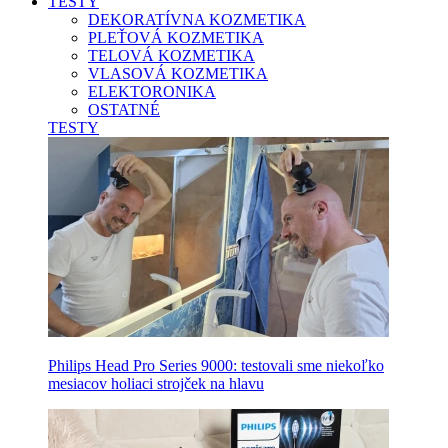
TESTY
DEKORATÍVNA KOZMETIKA
PLEŤOVÁ KOZMETIKA
TELOVÁ KOZMETIKA
VLASOVÁ KOZMETIKA
ELEKTORONIKA
OSTATNÉ
TESTY
Philips Head Pro Series 9000: testovali sme niekoľko
mesiacov holiaci strojček na hlavu