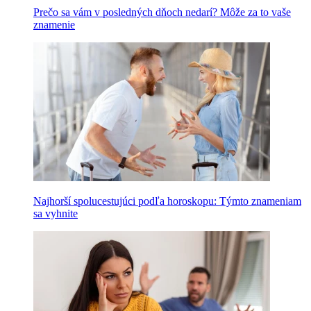
Prečo sa vám v posledných dňoch nedarí? Môže za to vaše
znamenie
Najhorší spolucestujúci podľa horoskopu: Týmto znameniam
sa vyhnite