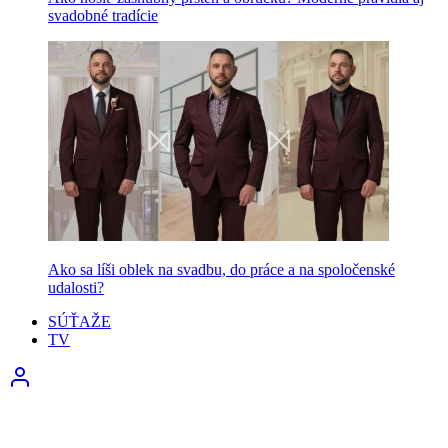
svadobné tradície
Ako sa líši oblek na svadbu, do práce a na spoločenské
udalosti?
SÚŤAŽE
TV