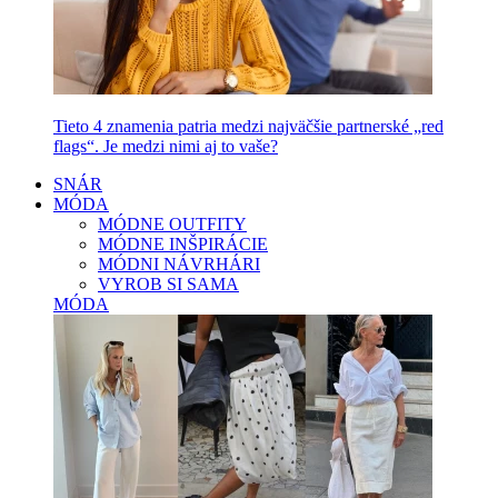
Tieto 4 znamenia patria medzi najväčšie partnerské „red
flags“. Je medzi nimi aj to vaše?
SNÁR
MÓDA
MÓDNE OUTFITY
MÓDNE INŠPIRÁCIE
MÓDNI NÁVRHÁRI
VYROB SI SAMA
MÓDA