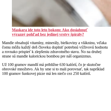
Maskara ide toto leto bokom: Ako dosiahnuť
výrazný pohľad bez jedinej vrstvy špirály?
Mandle obsahujú vitamíny, minerály, bielkoviny a vlákninu, vďaka
čomu môžu každý deň človeku doplniť potrebnú výživovú hodnotu
a rovnako prispieť k zlepšeniu zdravotného stavu. No na druhej
strane sú mandle kalorickou bombou pre náš organizmus.
Už 100 gramov mandlí má približne 630 kalórií, čo je skutočne
obrovské množstvo. Ak by sme si to mali porovnať, tak napríklad
100 gramov šunkovej pizze má len niečo cez 250 kalórií.