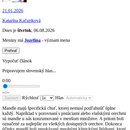
21.01.2026
Katarína Kačuriková
Dnes je
štvrtok
, 06.08.2026
Meniny má
Jozefína
- význam mena
Prehrať
Vypočuť článok
Pripravujem slovenský hlas...
0:00
--:--
Rýchlosť
Hlas
Zastaviť
Mandle majú špecifickú chuť, ktorej nemusí podľahnúť úplne
každý. Napríklad v porovnaní s pistáciami alebo vlašskými orechmi
sú mandle u nás konzumované v menšom množstve. A pritom boli
označené za najlepšie zo všetkých dostupných orechov. Dokonca
účinky mandlí boli preukázané mnohými klinickými štúdiami, ktoré