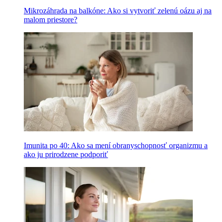
Mikrozáhrada na balkóne: Ako si vytvoriť zelenú oázu aj na
malom priestore?
Imunita po 40: Ako sa mení obranyschopnosť organizmu a
ako ju prirodzene podporiť