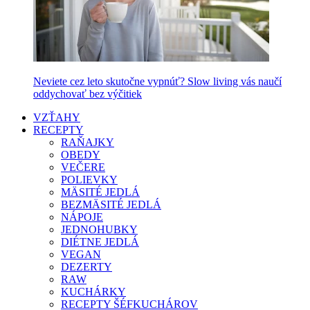
Neviete cez leto skutočne vypnúť? Slow living vás naučí
oddychovať bez výčitiek
VZŤAHY
RECEPTY
RAŇAJKY
OBEDY
VEČERE
POLIEVKY
MÄSITÉ JEDLÁ
BEZMÄSITÉ JEDLÁ
NÁPOJE
JEDNOHUBKY
DIÉTNE JEDLÁ
VEGAN
DEZERTY
RAW
KUCHÁRKY
RECEPTY ŠÉFKUCHÁROV