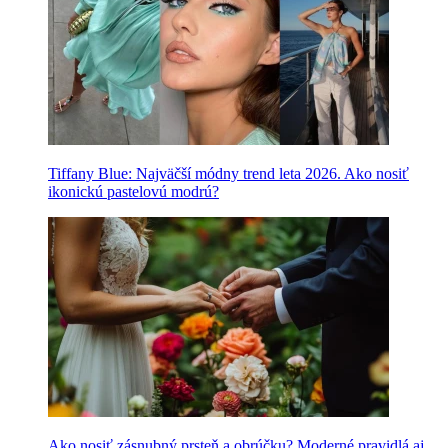
Tiffany Blue: Najväčší módny trend leta 2026. Ako nosiť
ikonickú pastelovú modrú?
Ako nosiť zásnubný prsteň a obrúčku? Moderné pravidlá aj