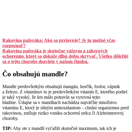
Rakovina pažeráka: Ako sa prejavuje? Je ju možné včas
rozpoznať?
Rakovina pažeráka je skutočne vážnym a zákerných
ochorením, ktoré sa dokáže dlhú dobu skrývať. Všetko dôležité
sa o tejto chorobe dozviete v našom článku.
Čo obsahujú mandle?
Mandle predovšetkým obsahujú mangán, horčík, fosfor, vápnik
a železo. Z vitamínov to je predovšetkým vitamín E, ktorého podiel
je taký vysoký, že len málo potravín sa vyrovná tejto
hladine. Údajne sa v mandliach nachádza najväčšie množstvo
vitamínu E, ktorý je silným antioxidantom – chráni organizmus pred
rakovinou, znižuje riziko vzniku ochorení srdca či Alzheimerovej
choroby.
TIP:
Aby ste z mandlí vyťažili skutočné maximum, tak ich je