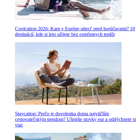
Coolcation 2026: Kam v Európe utiecť pred horúčavami? 10
destinácií, kde si leto užijete bez extrémnych teplôt
Staycation: Prečo je dovolenka doma najväčším
cestovateľským trendom? Ušetríte stovky eur a oddýchnete si
viac