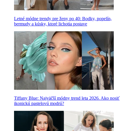
Letné módne trendy pre ženy po 40: Bodky, popelín,
bermudy a kúsky, ktoré lichotia postave
Tiffany Blue: Najväčší módny trend leta 2026. Ako nosiť
ikonickú pastelovú modrú?