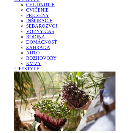
CHUDNUTIE
CVIČENIE
PRE ŽENY
INŠPIRÁCIE
SEBAROZVOJ
VOĽNÝ ČAS
RODINA
DOMÁCNOSŤ
ZÁHRADA
AUTO
ROZHOVORY
KVÍZY
LIFESTYLE