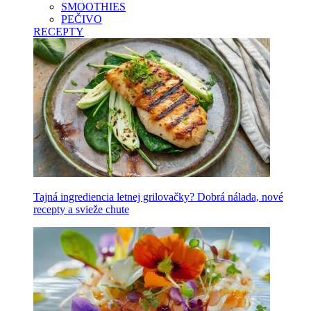
SMOOTHIES
PEČIVO
RECEPTY
Tajná ingrediencia letnej grilovačky? Dobrá nálada, nové
recepty a svieže chute