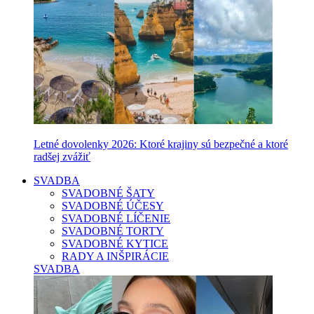
Letné dovolenky 2026: Ktoré krajiny sú bezpečné a ktoré
radšej zvážiť
SVADBA
SVADOBNÉ ŠATY
SVADOBNÉ ÚČESY
SVADOBNÉ LÍČENIE
SVADOBNÉ TORTY
SVADOBNÉ KYTICE
RADY A INŠPIRÁCIE
SVADBA