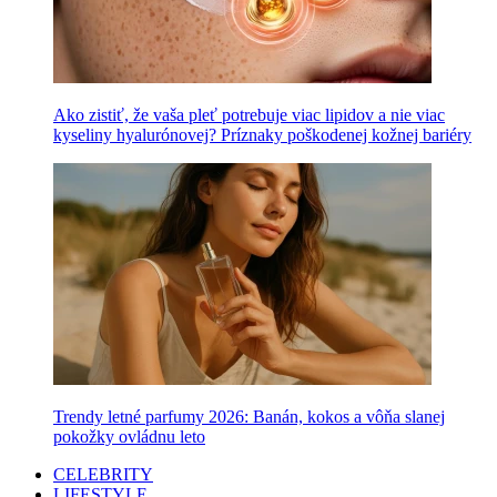
Ako zistiť, že vaša pleť potrebuje viac lipidov a nie viac
kyseliny hyalurónovej? Príznaky poškodenej kožnej bariéry
Trendy letné parfumy 2026: Banán, kokos a vôňa slanej
pokožky ovládnu leto
CELEBRITY
LIFESTYLE