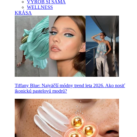
VYROB SI SAMA
WELLNESS
KRÁSA
Tiffany Blue: Najväčší módny trend leta 2026. Ako nosiť
ikonickú pastelovú modrú?