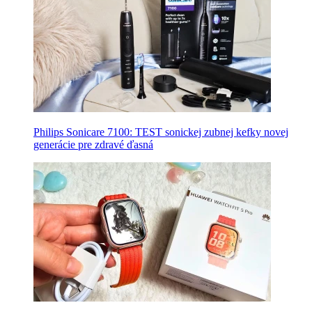
Philips Sonicare 7100: TEST sonickej zubnej kefky novej
generácie pre zdravé ďasná