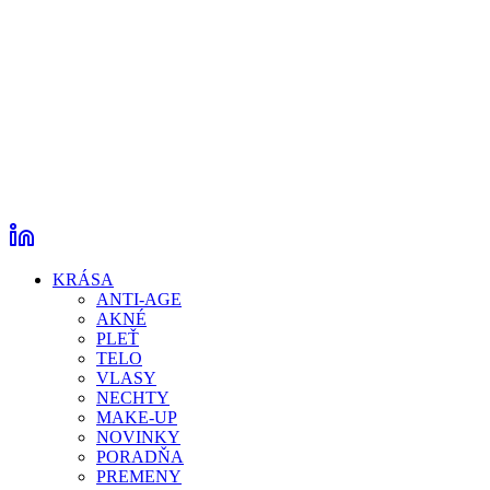
KRÁSA
ANTI-AGE
AKNÉ
PLEŤ
TELO
VLASY
NECHTY
MAKE-UP
NOVINKY
PORADŇA
PREMENY