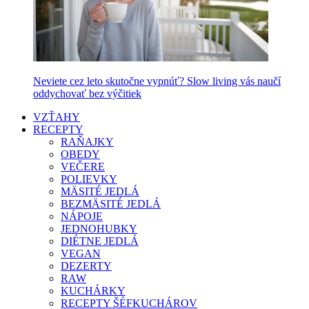
Neviete cez leto skutočne vypnúť? Slow living vás naučí
oddychovať bez výčitiek
VZŤAHY
RECEPTY
RAŇAJKY
OBEDY
VEČERE
POLIEVKY
MÄSITÉ JEDLÁ
BEZMÄSITÉ JEDLÁ
NÁPOJE
JEDNOHUBKY
DIÉTNE JEDLÁ
VEGAN
DEZERTY
RAW
KUCHÁRKY
RECEPTY ŠÉFKUCHÁROV