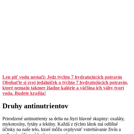
Len piť vodu nestačí: Jedz týchto 7 hydratujúcich potravín
Obohaťte si svoj jedálniček o týchto 7 hydratujúcich potravín,
ktoré nemajú takmer žiadne kalórie a väčšina ich váhy tvorí
voda. Budete krajšia!
Druhy antinutrientov
Prirodzené antinutrienty sa delia na štyri hlavné skupiny: oxaláty,
mykotoxíny, fytáty a lektíny. Každá z týchto látok má odlišné
účinky na naše telo, ktoré môžu ovplyvniť vstrebávanie živín a