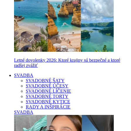
Letné dovolenky 2026: Ktoré krajiny sú bezpečné a ktoré
radšej zvážiť
SVADBA
SVADOBNÉ ŠATY
SVADOBNÉ ÚČESY
SVADOBNÉ LÍČENIE
SVADOBNÉ TORTY
SVADOBNÉ KYTICE
RADY A INŠPIRÁCIE
SVADBA