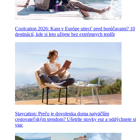
Coolcation 2026: Kam v Európe utiecť pred horúčavami? 10
destinácií, kde si leto užijete bez extrémnych teplôt
Staycation: Prečo je dovolenka doma najväčším
cestovateľským trendom? Ušetríte stovky eur a oddýchnete si
viac