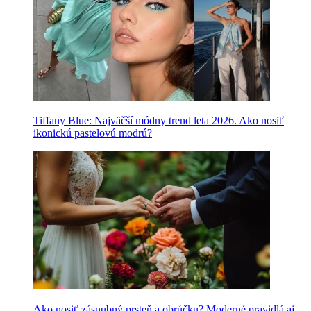
Tiffany Blue: Najväčší módny trend leta 2026. Ako nosiť
ikonickú pastelovú modrú?
Ako nosiť zásnubný prsteň a obrúčku? Moderné pravidlá aj