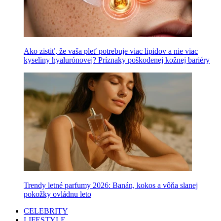
Ako zistiť, že vaša pleť potrebuje viac lipidov a nie viac
kyseliny hyalurónovej? Príznaky poškodenej kožnej bariéry
Trendy letné parfumy 2026: Banán, kokos a vôňa slanej
pokožky ovládnu leto
CELEBRITY
LIFESTYLE