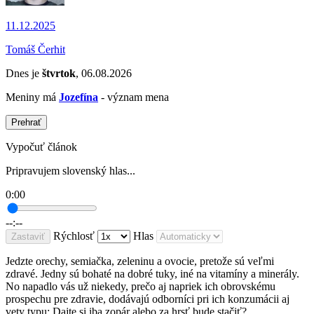
11.12.2025
Tomáš Čerhit
Dnes je
štvrtok
, 06.08.2026
Meniny má
Jozefína
- význam mena
Prehrať
Vypočuť článok
Pripravujem slovenský hlas...
0:00
--:--
Rýchlosť
Hlas
Zastaviť
Jedzte orechy, semiačka, zeleninu a ovocie, pretože sú veľmi
zdravé. Jedny sú bohaté na dobré tuky, iné na vitamíny a minerály.
No napadlo vás už niekedy, prečo aj napriek ich obrovskému
prospechu pre zdravie, dodávajú odborníci pri ich konzumácii aj
vety typu: Dajte si iba zopár alebo za hrsť bude stačiť?