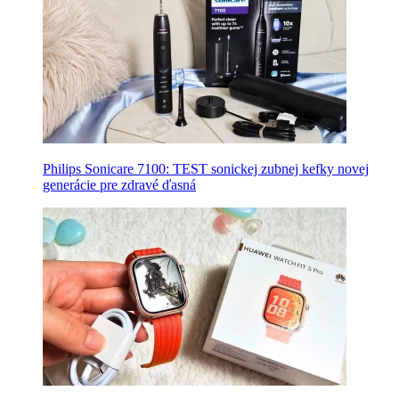
Philips Sonicare 7100: TEST sonickej zubnej kefky novej
generácie pre zdravé ďasná