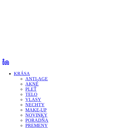
KRÁSA
ANTI-AGE
AKNÉ
PLEŤ
TELO
VLASY
NECHTY
MAKE-UP
NOVINKY
PORADŇA
PREMENY