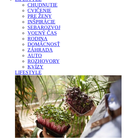
CHUDNUTIE
CVIČENIE
PRE ŽENY
INŠPIRÁCIE
SEBAROZVOJ
VOĽNÝ ČAS
RODINA
DOMÁCNOSŤ
ZÁHRADA
AUTO
ROZHOVORY
KVÍZY
LIFESTYLE