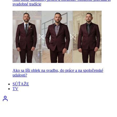
svadobné tradície
Ako sa líši oblek na svadbu, do práce a na spoločenské
udalosti?
SÚŤAŽE
TV