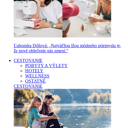
Ľubomíra Dóšová: „Najväčšou lžou módneho priemyslu je,
že nové oblečenie nás zmení.“
CESTOVANIE
POBYTY A VÝLETY
HOTELY
WELLNESS
OSTATNÉ
CESTOVANIE