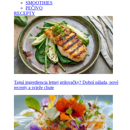
SMOOTHIES
PEČIVO
RECEPTY
Tajná ingrediencia letnej grilovačky? Dobrá nálada, nové
recepty a svieže chute