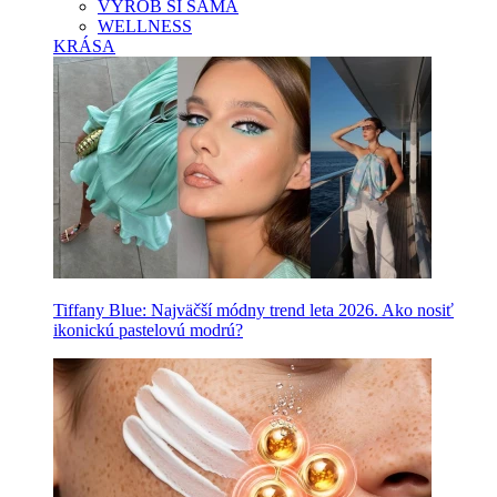
VYROB SI SAMA
WELLNESS
KRÁSA
Tiffany Blue: Najväčší módny trend leta 2026. Ako nosiť
ikonickú pastelovú modrú?