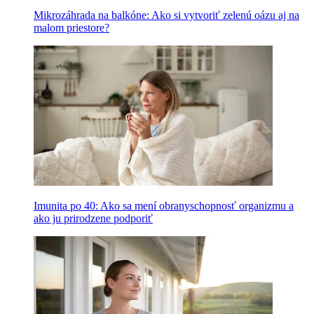
Mikrozáhrada na balkóne: Ako si vytvoriť zelenú oázu aj na
malom priestore?
Imunita po 40: Ako sa mení obranyschopnosť organizmu a
ako ju prirodzene podporiť