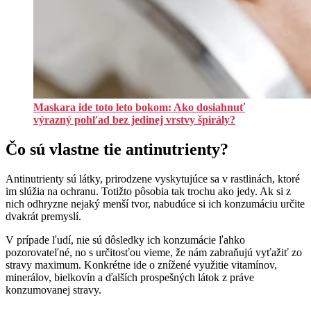
Maskara ide toto leto bokom: Ako dosiahnuť
výrazný pohľad bez jedinej vrstvy špirály?
Čo sú vlastne tie antinutrienty?
Antinutrienty sú látky, prirodzene vyskytujúce sa v rastlinách, ktoré
im slúžia na ochranu. Totižto pôsobia tak trochu ako jedy. Ak si z
nich odhryzne nejaký menší tvor, nabudúce si ich konzumáciu určite
dvakrát premyslí.
V prípade ľudí, nie sú dôsledky ich konzumácie ľahko
pozorovateľné, no s určitosťou vieme, že nám zabraňujú vyťažiť zo
stravy maximum. Konkrétne ide o znížené využitie vitamínov,
minerálov, bielkovín a ďalších prospešných látok z práve
konzumovanej stravy.