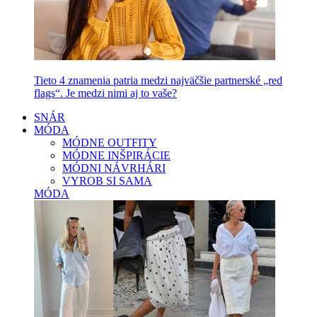
Tieto 4 znamenia patria medzi najväčšie partnerské „red
flags“. Je medzi nimi aj to vaše?
SNÁR
MÓDA
MÓDNE OUTFITY
MÓDNE INŠPIRÁCIE
MÓDNI NÁVRHÁRI
VYROB SI SAMA
MÓDA