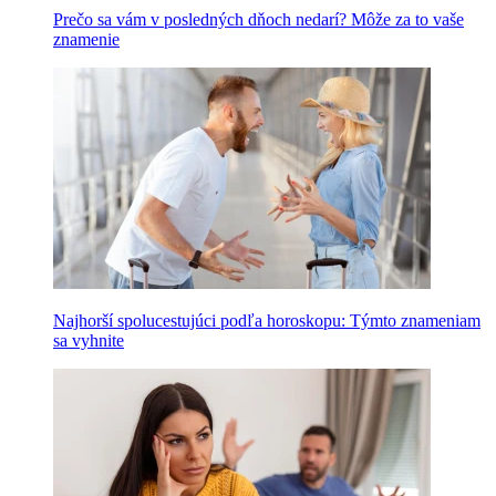
Prečo sa vám v posledných dňoch nedarí? Môže za to vaše
znamenie
Najhorší spolucestujúci podľa horoskopu: Týmto znameniam
sa vyhnite