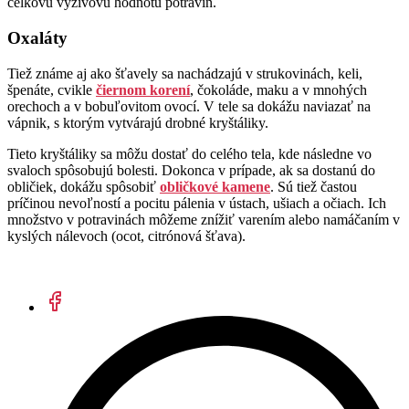
celkovú výživovú hodnotu potravín.
Oxaláty
Tiež známe aj ako šťavely sa nachádzajú v strukovinách, keli,
špenáte, cvikle
čiernom korení
, čokoláde, maku a v mnohých
orechoch a v bobuľovitom ovocí. V tele sa dokážu naviazať na
vápnik, s ktorým vytvárajú drobné kryštáliky.
Tieto kryštáliky sa môžu dostať do celého tela, kde následne vo
svaloch spôsobujú bolesti. Dokonca v prípade, ak sa dostanú do
obličiek, dokážu spôsobiť
obličkové kamene
. Sú tiež častou
príčinou nevoľností a pocitu pálenia v ústach, ušiach a očiach. Ich
množstvo v potravinách môžeme znížiť varením alebo namáčaním v
kyslých nálevoch (ocot, citrónová šťava).