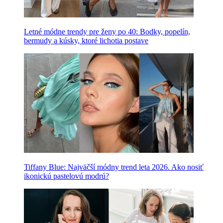
Letné módne trendy pre ženy po 40: Bodky, popelín,
bermudy a kúsky, ktoré lichotia postave
Tiffany Blue: Najväčší módny trend leta 2026. Ako nosiť
ikonickú pastelovú modrú?