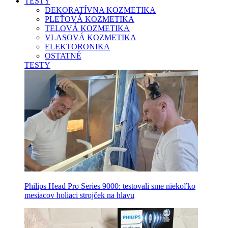
TESTY
DEKORATÍVNA KOZMETIKA
PLEŤOVÁ KOZMETIKA
TELOVÁ KOZMETIKA
VLASOVÁ KOZMETIKA
ELEKTORONIKA
OSTATNÉ
TESTY
Philips Head Pro Series 9000: testovali sme niekoľko
mesiacov holiaci strojček na hlavu