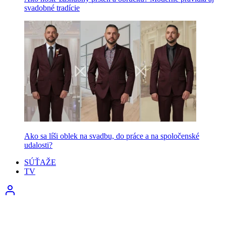
svadobné tradície
Ako sa líši oblek na svadbu, do práce a na spoločenské
udalosti?
SÚŤAŽE
TV