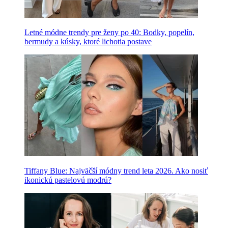
Letné módne trendy pre ženy po 40: Bodky, popelín,
bermudy a kúsky, ktoré lichotia postave
Tiffany Blue: Najväčší módny trend leta 2026. Ako nosiť
ikonickú pastelovú modrú?