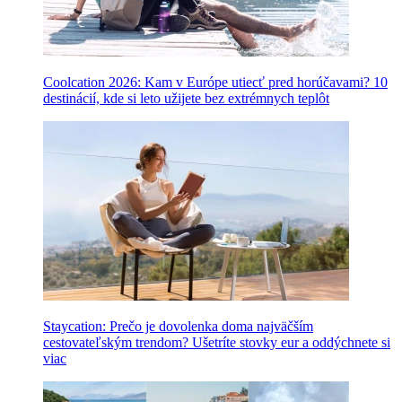
Coolcation 2026: Kam v Európe utiecť pred horúčavami? 10
destinácií, kde si leto užijete bez extrémnych teplôt
Staycation: Prečo je dovolenka doma najväčším
cestovateľským trendom? Ušetríte stovky eur a oddýchnete si
viac