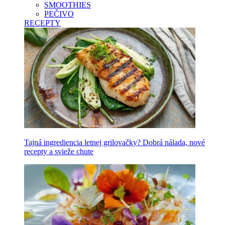
SMOOTHIES
PEČIVO
RECEPTY
Tajná ingrediencia letnej grilovačky? Dobrá nálada, nové
recepty a svieže chute