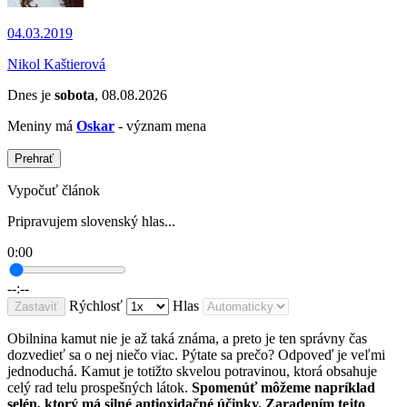
04.03.2019
Nikol Kaštierová
Dnes je
sobota
, 08.08.2026
Meniny má
Oskar
- význam mena
Prehrať
Vypočuť článok
Pripravujem slovenský hlas...
0:00
--:--
Rýchlosť
Hlas
Zastaviť
Obilnina kamut nie je až taká známa, a preto je ten správny čas
dozvedieť sa o nej niečo viac. Pýtate sa prečo? Odpoveď je veľmi
jednoduchá. Kamut je totižto skvelou potravinou, ktorá obsahuje
celý rad telu prospešných látok.
Spomenúť môžeme napríklad
selén, ktorý má silné antioxidačné účinky. Zaradením tejto