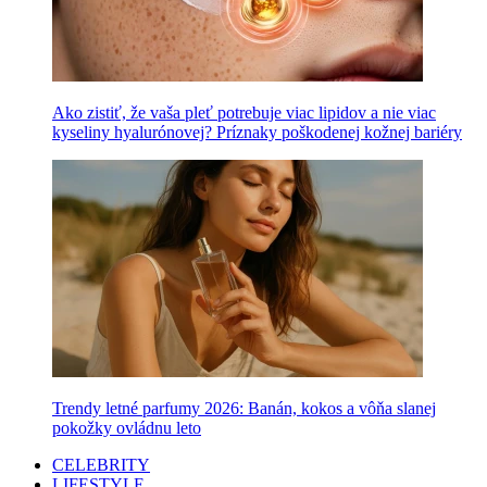
Ako zistiť, že vaša pleť potrebuje viac lipidov a nie viac
kyseliny hyalurónovej? Príznaky poškodenej kožnej bariéry
Trendy letné parfumy 2026: Banán, kokos a vôňa slanej
pokožky ovládnu leto
CELEBRITY
LIFESTYLE