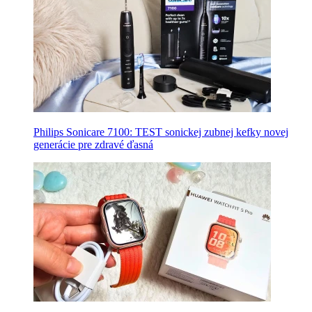
Philips Sonicare 7100: TEST sonickej zubnej kefky novej
generácie pre zdravé ďasná