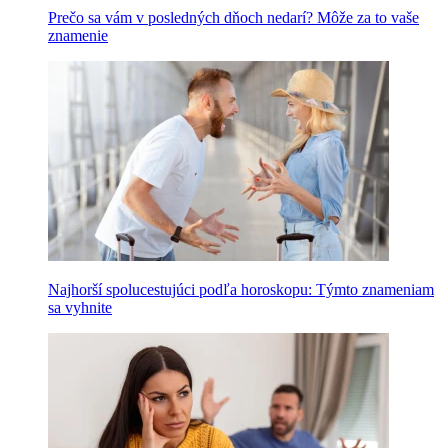
Prečo sa vám v posledných dňoch nedarí? Môže za to vaše
znamenie
Najhorší spolucestujúci podľa horoskopu: Týmto znameniam
sa vyhnite