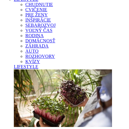
CHUDNUTIE
CVIČENIE
PRE ŽENY
INŠPIRÁCIE
SEBAROZVOJ
VOĽNÝ ČAS
RODINA
DOMÁCNOSŤ
ZÁHRADA
AUTO
ROZHOVORY
KVÍZY
LIFESTYLE