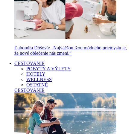
Ľubomíra Dóšová: „Najväčšou lžou módneho priemyslu je,
že nové oblečenie nás zmení.“
CESTOVANIE
POBYTY A VÝLETY
HOTELY
WELLNESS
OSTATNÉ
CESTOVANIE