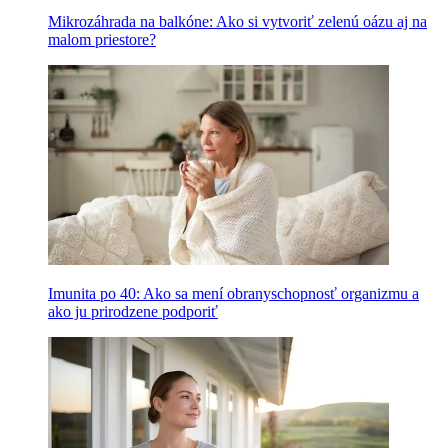
Mikrozáhrada na balkóne: Ako si vytvoriť zelenú oázu aj na
malom priestore?
Imunita po 40: Ako sa mení obranyschopnosť organizmu a
ako ju prirodzene podporiť