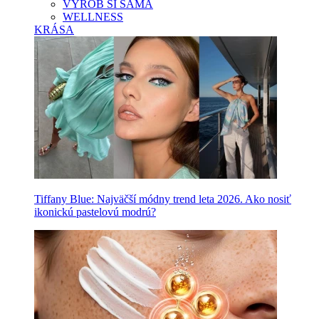
VYROB SI SAMA
WELLNESS
KRÁSA
Tiffany Blue: Najväčší módny trend leta 2026. Ako nosiť
ikonickú pastelovú modrú?