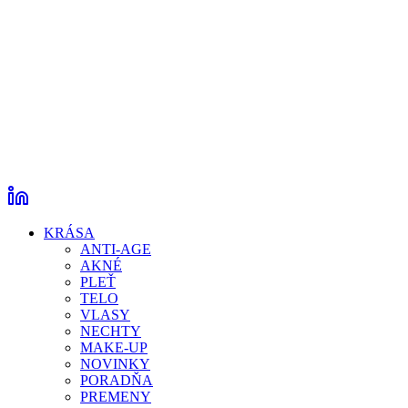
KRÁSA
ANTI-AGE
AKNÉ
PLEŤ
TELO
VLASY
NECHTY
MAKE-UP
NOVINKY
PORADŇA
PREMENY