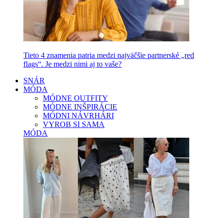
Tieto 4 znamenia patria medzi najväčšie partnerské „red
flags“. Je medzi nimi aj to vaše?
SNÁR
MÓDA
MÓDNE OUTFITY
MÓDNE INŠPIRÁCIE
MÓDNI NÁVRHÁRI
VYROB SI SAMA
MÓDA