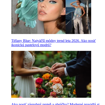
Tiffany Blue: Najväčší módny trend leta 2026. Ako nosiť
ikonickú pastelovú modrú?
Ako nosiť zásnubný prsteň a obrúčku? Moderné pravidlá aj