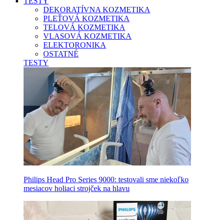
TESTY
DEKORATÍVNA KOZMETIKA
PLEŤOVÁ KOZMETIKA
TELOVÁ KOZMETIKA
VLASOVÁ KOZMETIKA
ELEKTORONIKA
OSTATNÉ
TESTY
Philips Head Pro Series 9000: testovali sme niekoľko
mesiacov holiaci strojček na hlavu