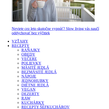
Neviete cez leto skutočne vypnúť? Slow living vás naučí
oddychovať bez výčitiek
VZŤAHY
RECEPTY
RAŇAJKY
OBEDY
VEČERE
POLIEVKY
MÄSITÉ JEDLÁ
BEZMÄSITÉ JEDLÁ
NÁPOJE
JEDNOHUBKY
DIÉTNE JEDLÁ
VEGAN
DEZERTY
RAW
KUCHÁRKY
RECEPTY ŠÉFKUCHÁROV