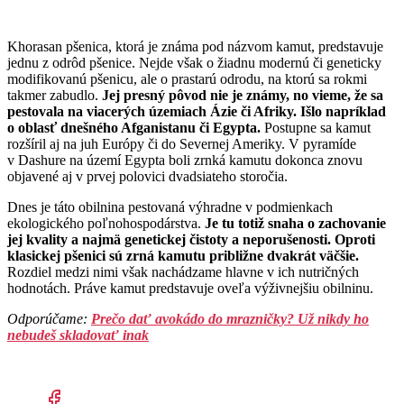
Khorasan pšenica, ktorá je známa pod názvom kamut, predstavuje
jednu z odrôd pšenice. Nejde však o žiadnu modernú či geneticky
modifikovanú pšenicu, ale o prastarú odrodu, na ktorú sa rokmi
takmer zabudlo.
Jej presný pôvod nie je známy, no vieme, že sa
pestovala na viacerých územiach Ázie či Afriky. Išlo napríklad
o oblasť dnešného Afganistanu či Egypta.
Postupne sa kamut
rozšíril aj na juh Európy či do Severnej Ameriky. V pyramíde
v Dashure na území Egypta boli zrnká kamutu dokonca znovu
objavené aj v prvej polovici dvadsiateho storočia.
Dnes je táto obilnina pestovaná výhradne v podmienkach
ekologického poľnohospodárstva.
Je tu totiž snaha o zachovanie
jej kvality a najmä genetickej čistoty a neporušenosti. Oproti
klasickej pšenici sú zrná kamutu približne dvakrát väčšie.
Rozdiel medzi nimi však nachádzame hlavne v ich nutričných
hodnotách. Práve kamut predstavuje oveľa výživnejšiu obilninu.
Odporúčame:
Prečo dať avokádo do mrazničky? Už nikdy ho
nebudeš skladovať inak