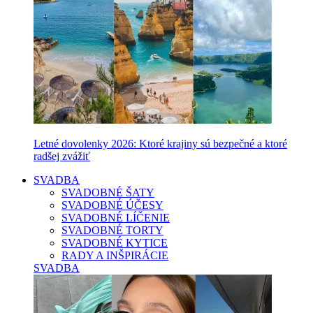
Letné dovolenky 2026: Ktoré krajiny sú bezpečné a ktoré
radšej zvážiť
SVADBA
SVADOBNÉ ŠATY
SVADOBNÉ ÚČESY
SVADOBNÉ LÍČENIE
SVADOBNÉ TORTY
SVADOBNÉ KYTICE
RADY A INŠPIRÁCIE
SVADBA