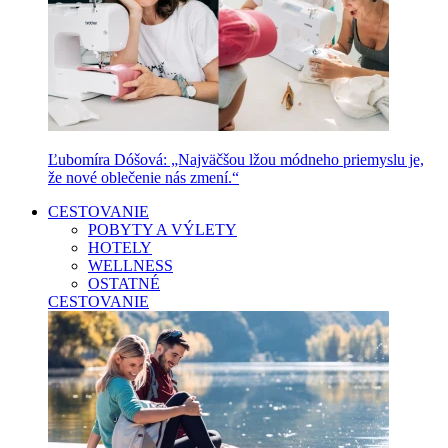
Ľubomíra Dóšová: „Najväčšou lžou módneho priemyslu je,
že nové oblečenie nás zmení.“
CESTOVANIE
POBYTY A VÝLETY
HOTELY
WELLNESS
OSTATNÉ
CESTOVANIE