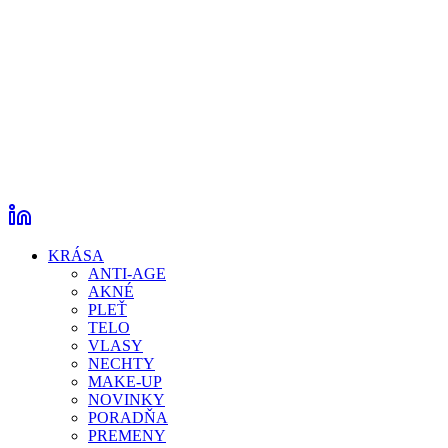
KRÁSA
ANTI-AGE
AKNÉ
PLEŤ
TELO
VLASY
NECHTY
MAKE-UP
NOVINKY
PORADŇA
PREMENY