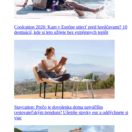
Coolcation 2026: Kam v Európe utiecť pred horúčavami? 10
destinácií, kde si leto užijete bez extrémnych teplôt
Staycation: Prečo je dovolenka doma najväčším
cestovateľským trendom? Ušetríte stovky eur a oddýchnete si
viac