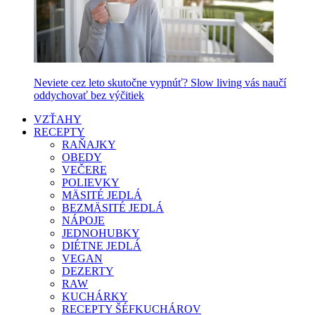
Neviete cez leto skutočne vypnúť? Slow living vás naučí
oddychovať bez výčitiek
VZŤAHY
RECEPTY
RAŇAJKY
OBEDY
VEČERE
POLIEVKY
MÄSITÉ JEDLÁ
BEZMÄSITÉ JEDLÁ
NÁPOJE
JEDNOHUBKY
DIÉTNE JEDLÁ
VEGAN
DEZERTY
RAW
KUCHÁRKY
RECEPTY ŠÉFKUCHÁROV