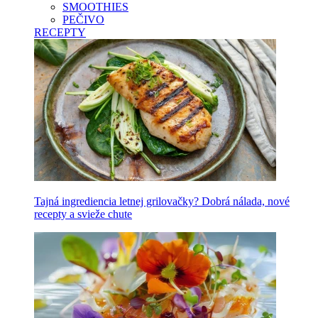
SMOOTHIES
PEČIVO
RECEPTY
Tajná ingrediencia letnej grilovačky? Dobrá nálada, nové
recepty a svieže chute