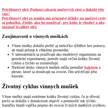
Petržlenový olej: Podporí zdravie močových ciest a dokáže ešte
viac!
Petržlenový olej zo semien má priaznivé účinky na močové cesty
aj pokožku. Zistite, ako ho používať, pre koho je vhodný a ako
spoznať kvalitný olej.
Zaujímavosti o vínnych muškách
Vínne mušky dokážu prežiť aj niekoľko týždňov bez potravy,
ak majú prístup k vlhkému prostrediu.
V laboratóriách sa používajú ako modelový organizmus na
genetické experimenty, pretože majú veľmi krátky životný
cyklus a rýchlo sa rozmnožujú.
Niektoré druhy vínnych mušiek môžu prenášať
baktérie
a
plesne, ktoré sa dostávajú na ovocie, čím urýchľujú jeho
kazenie.
Životný cyklus vínnych mušiek
Vínne mušky majú extrémne krátky životný cyklus, čo je dôvod,
prečo sa dokážu v domácnosti objaviť a premnožiť tak rýchlo.
Samičky kladú vajíčka priamo do ovocia či iných sladkých zvyškov,