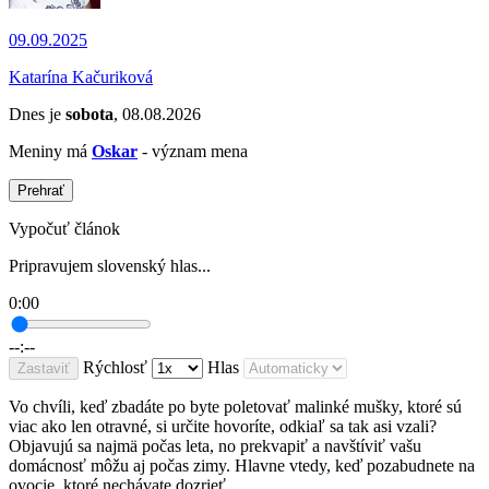
09.09.2025
Katarína Kačuriková
Dnes je
sobota
, 08.08.2026
Meniny má
Oskar
- význam mena
Prehrať
Vypočuť článok
Pripravujem slovenský hlas...
0:00
--:--
Rýchlosť
Hlas
Zastaviť
Vo chvíli, keď zbadáte po byte poletovať malinké mušky, ktoré sú
viac ako len otravné, si určite hovoríte, odkiaľ sa tak asi vzali?
Objavujú sa najmä počas leta, no prekvapiť a navštíviť vašu
domácnosť môžu aj počas zimy. Hlavne vtedy, keď pozabudnete na
ovocie, ktoré nechávate dozrieť.