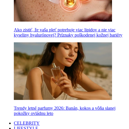
Ako zistiť, že vaša pleť potrebuje viac lipidov a nie viac
kyseliny hyalurónovej? Príznaky poškodenej kožnej bariéry
Trendy letné parfumy 2026: Banán, kokos a vôňa slanej
pokožky ovládnu leto
CELEBRITY
LIFESTYLE