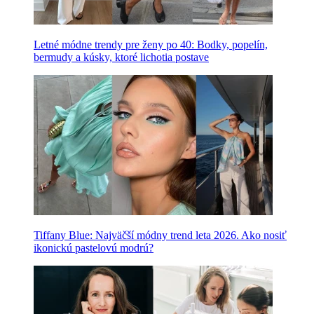
Letné módne trendy pre ženy po 40: Bodky, popelín,
bermudy a kúsky, ktoré lichotia postave
Tiffany Blue: Najväčší módny trend leta 2026. Ako nosiť
ikonickú pastelovú modrú?