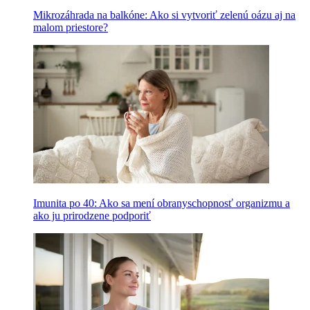
Mikrozáhrada na balkóne: Ako si vytvoriť zelenú oázu aj na
malom priestore?
Imunita po 40: Ako sa mení obranyschopnosť organizmu a
ako ju prirodzene podporiť