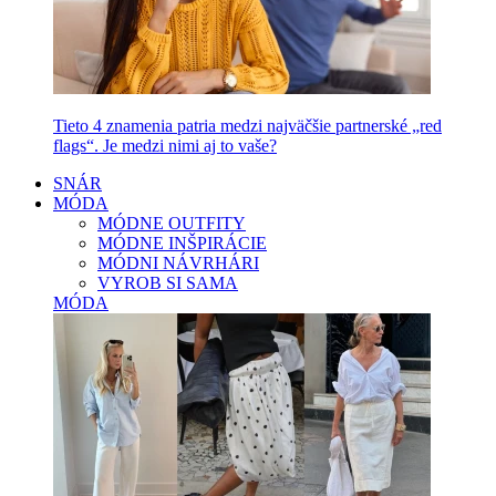
Tieto 4 znamenia patria medzi najväčšie partnerské „red
flags“. Je medzi nimi aj to vaše?
SNÁR
MÓDA
MÓDNE OUTFITY
MÓDNE INŠPIRÁCIE
MÓDNI NÁVRHÁRI
VYROB SI SAMA
MÓDA