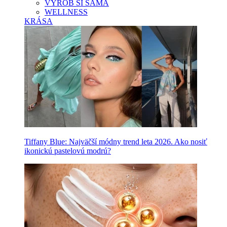
VYROB SI SAMA
WELLNESS
KRÁSA
Tiffany Blue: Najväčší módny trend leta 2026. Ako nosiť
ikonickú pastelovú modrú?