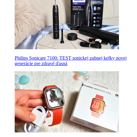
Philips Sonicare 7100: TEST sonickej zubnej kefky novej
generácie pre zdravé ďasná