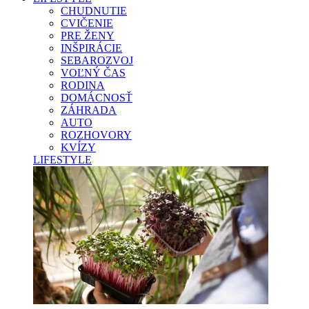
CHUDNUTIE
CVIČENIE
PRE ŽENY
INŠPIRÁCIE
SEBAROZVOJ
VOĽNÝ ČAS
RODINA
DOMÁCNOSŤ
ZÁHRADA
AUTO
ROZHOVORY
KVÍZY
LIFESTYLE