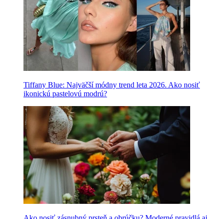
Tiffany Blue: Najväčší módny trend leta 2026. Ako nosiť
ikonickú pastelovú modrú?
Ako nosiť zásnubný prsteň a obrúčku? Moderné pravidlá aj