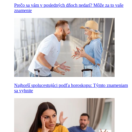
Prečo sa vám v posledných dňoch nedarí? Môže za to vaše
znamenie
Najhorší spolucestujúci podľa horoskopu: Týmto znameniam
sa vyhnite