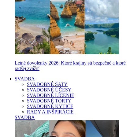
Letné dovolenky 2026: Ktoré krajiny sú bezpečné a ktoré
radšej zvážiť
SVADBA
SVADOBNÉ ŠATY
SVADOBNÉ ÚČESY
SVADOBNÉ LÍČENIE
SVADOBNÉ TORTY
SVADOBNÉ KYTICE
RADY A INŠPIRÁCIE
SVADBA