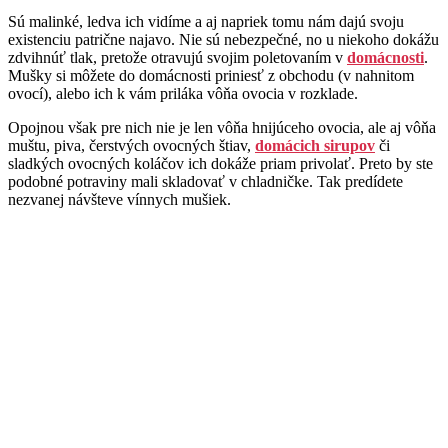
Sú malinké, ledva ich vidíme a aj napriek tomu nám dajú svoju
existenciu patrične najavo. Nie sú nebezpečné, no u niekoho dokážu
zdvihnúť tlak, pretože otravujú svojim poletovaním v
domácnosti
.
Mušky si môžete do domácnosti priniesť z obchodu (v nahnitom
ovocí), alebo ich k vám priláka vôňa ovocia v rozklade.
Opojnou však pre nich nie je len vôňa hnijúceho ovocia, ale aj vôňa
muštu, piva, čerstvých ovocných štiav,
domácich sirupov
či
sladkých ovocných koláčov ich dokáže priam privolať. Preto by ste
podobné potraviny mali skladovať v chladničke. Tak predídete
nezvanej návšteve vínnych mušiek.