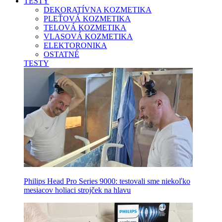
TESTY
DEKORATÍVNA KOZMETIKA
PLEŤOVÁ KOZMETIKA
TELOVÁ KOZMETIKA
VLASOVÁ KOZMETIKA
ELEKTORONIKA
OSTATNÉ
TESTY
Philips Head Pro Series 9000: testovali sme niekoľko
mesiacov holiaci strojček na hlavu