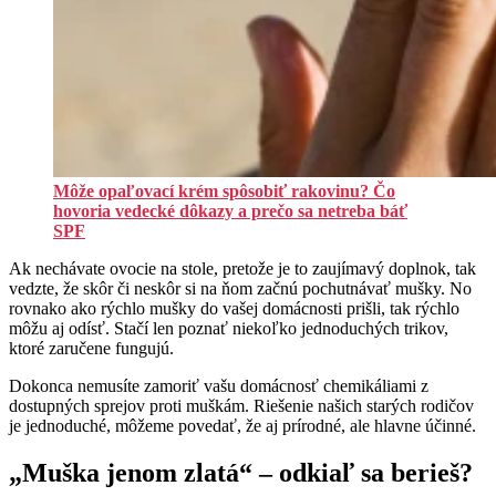
Môže opaľovací krém spôsobiť rakovinu? Čo
hovoria vedecké dôkazy a prečo sa netreba báť
SPF
Ak nechávate ovocie na stole, pretože je to zaujímavý doplnok, tak
vedzte, že skôr či neskôr si na ňom začnú pochutnávať mušky. No
rovnako ako rýchlo mušky do vašej domácnosti prišli, tak rýchlo
môžu aj odísť. Stačí len poznať niekoľko jednoduchých trikov,
ktoré zaručene fungujú.
Dokonca nemusíte zamoriť vašu domácnosť chemikáliami z
dostupných sprejov proti muškám. Riešenie našich starých rodičov
je jednoduché, môžeme povedať, že aj prírodné, ale hlavne účinné.
„Muška jenom zlatá“ – odkiaľ sa berieš?