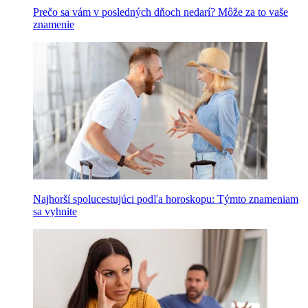
Prečo sa vám v posledných dňoch nedarí? Môže za to vaše
znamenie
Najhorší spolucestujúci podľa horoskopu: Týmto znameniam
sa vyhnite