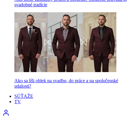
svadobné tradície
Ako sa líši oblek na svadbu, do práce a na spoločenské
udalosti?
SÚŤAŽE
TV