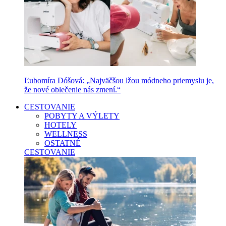
Ľubomíra Dóšová: „Najväčšou lžou módneho priemyslu je,
že nové oblečenie nás zmení.“
CESTOVANIE
POBYTY A VÝLETY
HOTELY
WELLNESS
OSTATNÉ
CESTOVANIE