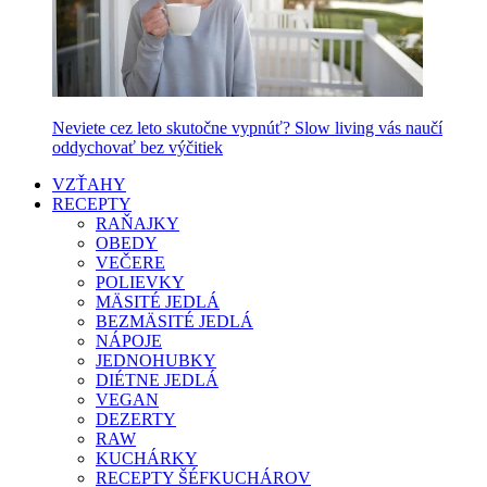
Neviete cez leto skutočne vypnúť? Slow living vás naučí
oddychovať bez výčitiek
VZŤAHY
RECEPTY
RAŇAJKY
OBEDY
VEČERE
POLIEVKY
MÄSITÉ JEDLÁ
BEZMÄSITÉ JEDLÁ
NÁPOJE
JEDNOHUBKY
DIÉTNE JEDLÁ
VEGAN
DEZERTY
RAW
KUCHÁRKY
RECEPTY ŠÉFKUCHÁROV