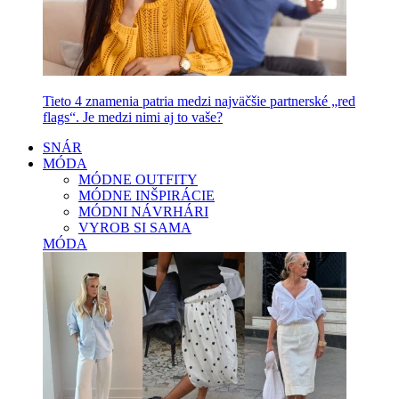
Tieto 4 znamenia patria medzi najväčšie partnerské „red
flags“. Je medzi nimi aj to vaše?
SNÁR
MÓDA
MÓDNE OUTFITY
MÓDNE INŠPIRÁCIE
MÓDNI NÁVRHÁRI
VYROB SI SAMA
MÓDA