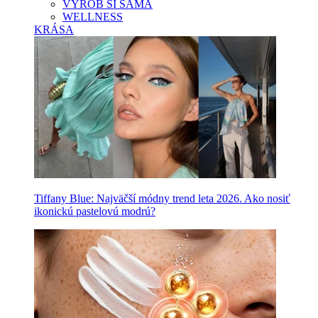
VYROB SI SAMA
WELLNESS
KRÁSA
Tiffany Blue: Najväčší módny trend leta 2026. Ako nosiť
ikonickú pastelovú modrú?