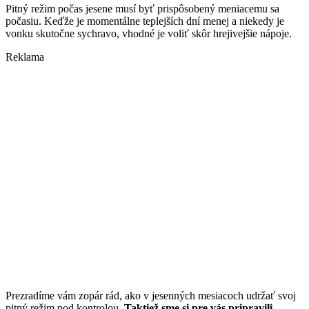
Pitný režim počas jesene musí byť prispôsobený meniacemu sa
počasiu. Keďže je momentálne teplejších dní menej a niekedy je
vonku skutočne sychravo, vhodné je voliť skôr hrejivejšie nápoje.
Reklama
Prezradíme vám zopár rád, ako v jesenných mesiacoch udržať svoj
pitný režim pod kontrolou.
Taktiež sme si pre vás pripravili