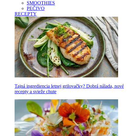
SMOOTHIES
PEČIVO
RECEPTY
Tajná ingrediencia letnej grilovačky? Dobrá nálada, nové
recepty a svieže chute