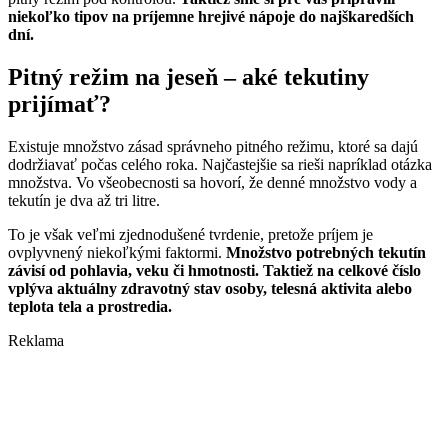
niekoľko tipov na príjemne hrejivé nápoje do najškaredších
dní.
Pitný režim na jeseň – aké tekutiny
prijímať?
Existuje množstvo zásad správneho pitného režimu, ktoré sa dajú
dodržiavať počas celého roka. Najčastejšie sa rieši napríklad otázka
množstva. Vo všeobecnosti sa hovorí, že denné množstvo vody a
tekutín je dva až tri litre.
To je však veľmi zjednodušené tvrdenie, pretože príjem je
ovplyvnený niekoľkými faktormi.
Množstvo potrebných tekutín
závisí od pohlavia, veku či hmotnosti. Taktiež na celkové číslo
vplýva aktuálny zdravotný stav osoby, telesná aktivita alebo
teplota tela a prostredia.
Reklama