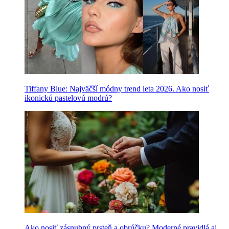
Tiffany Blue: Najväčší módny trend leta 2026. Ako nosiť
ikonickú pastelovú modrú?
Ako nosiť zásnubný prsteň a obrúčku? Moderné pravidlá aj