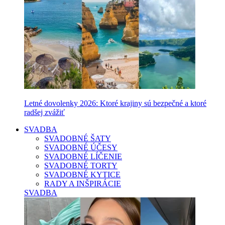
Letné dovolenky 2026: Ktoré krajiny sú bezpečné a ktoré
radšej zvážiť
SVADBA
SVADOBNÉ ŠATY
SVADOBNÉ ÚČESY
SVADOBNÉ LÍČENIE
SVADOBNÉ TORTY
SVADOBNÉ KYTICE
RADY A INŠPIRÁCIE
SVADBA