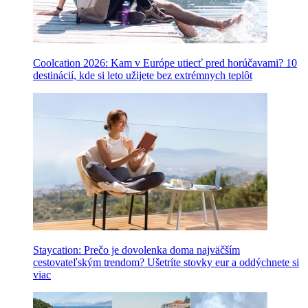
Coolcation 2026: Kam v Európe utiecť pred horúčavami? 10
destinácií, kde si leto užijete bez extrémnych teplôt
Staycation: Prečo je dovolenka doma najväčším
cestovateľským trendom? Ušetríte stovky eur a oddýchnete si
viac