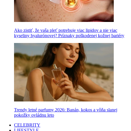
Ako zistiť, že vaša pleť potrebuje viac lipidov a nie viac
kyseliny hyalurónovej? Príznaky poškodenej kožnej bariéry
Trendy letné parfumy 2026: Banán, kokos a vôňa slanej
pokožky ovládnu leto
CELEBRITY
LIFESTYLE