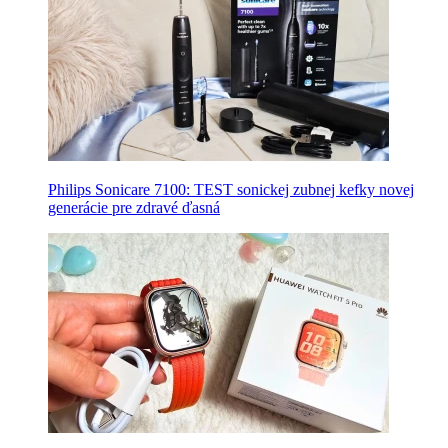
Philips Sonicare 7100: TEST sonickej zubnej kefky novej
generácie pre zdravé ďasná