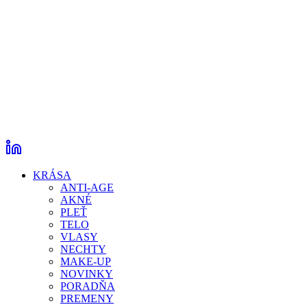
KRÁSA
ANTI-AGE
AKNÉ
PLEŤ
TELO
VLASY
NECHTY
MAKE-UP
NOVINKY
PORADŇA
PREMENY