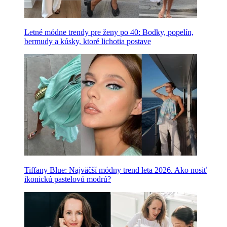
Letné módne trendy pre ženy po 40: Bodky, popelín,
bermudy a kúsky, ktoré lichotia postave
Tiffany Blue: Najväčší módny trend leta 2026. Ako nosiť
ikonickú pastelovú modrú?