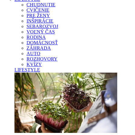
CHUDNUTIE
CVIČENIE
PRE ŽENY
INŠPIRÁCIE
SEBAROZVOJ
VOĽNÝ ČAS
RODINA
DOMÁCNOSŤ
ZÁHRADA
AUTO
ROZHOVORY
KVÍZY
LIFESTYLE