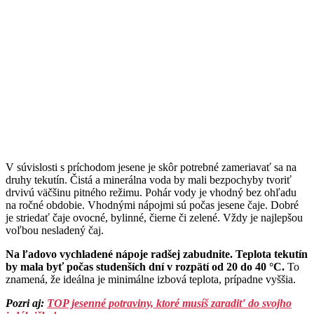
V súvislosti s príchodom jesene je skôr potrebné zameriavať sa na
druhy tekutín. Čistá a minerálna voda by mali bezpochyby tvoriť
drvivú väčšinu pitného režimu. Pohár vody je vhodný bez ohľadu
na ročné obdobie. Vhodnými nápojmi sú počas jesene čaje. Dobré
je striedať čaje ovocné, bylinné, čierne či zelené. Vždy je najlepšou
voľbou nesladený čaj.
Na ľadovo vychladené nápoje radšej zabudnite. Teplota tekutín
by mala byť počas studenších dní v rozpätí od 20 do 40 °C.
To
znamená, že ideálna je minimálne izbová teplota, prípadne vyššia.
Pozri aj:
TOP jesenné potraviny, ktoré musíš zaradiť do svojho