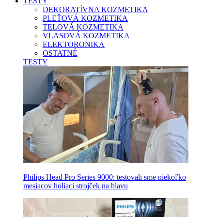
TESTY
DEKORATÍVNA KOZMETIKA
PLEŤOVÁ KOZMETIKA
TELOVÁ KOZMETIKA
VLASOVÁ KOZMETIKA
ELEKTORONIKA
OSTATNÉ
TESTY
Philips Head Pro Series 9000: testovali sme niekoľko
mesiacov holiaci strojček na hlavu