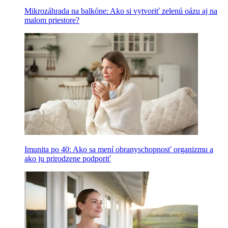
Mikrozáhrada na balkóne: Ako si vytvoriť zelenú oázu aj na
malom priestore?
Imunita po 40: Ako sa mení obranyschopnosť organizmu a
ako ju prirodzene podporiť