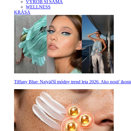
VYROB SI SAMA
WELLNESS
KRÁSA
Tiffany Blue: Najväčší módny trend leta 2026. Ako nosiť ikon