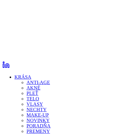
KRÁSA
ANTI-AGE
AKNÉ
PLEŤ
TELO
VLASY
NECHTY
MAKE-UP
NOVINKY
PORADŇA
PREMENY