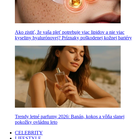
Ako zistiť, že vaša pleť potrebuje viac lipidov a nie viac
kyseliny hyalurónovej? Príznaky poškodenej kožnej bariéry
Trendy letné parfumy 2026: Banán, kokos a vôňa slanej
pokožky ovládnu leto
CELEBRITY
LIFESTYLE