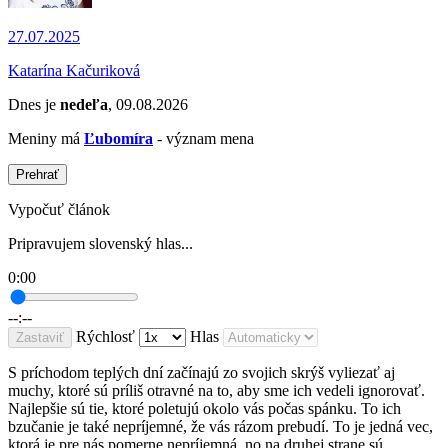
27.07.2025
Katarína Kačuriková
Dnes je
nedeľa
, 09.08.2026
Meniny má
Ľubomíra
- význam mena
Prehrať
Vypočuť článok
Pripravujem slovenský hlas...
0:00
--:--
Rýchlosť
Hlas
Zastaviť
S príchodom teplých dní začínajú zo svojich skrýš vyliezať aj
muchy, ktoré sú príliš otravné na to, aby sme ich vedeli ignorovať.
Najlepšie sú tie, ktoré poletujú okolo vás počas spánku. To ich
bzučanie je také nepríjemné, že vás rázom prebudí. To je jedná vec,
ktorá je pre nás pomerne nepríjemná, no na druhej strane sú