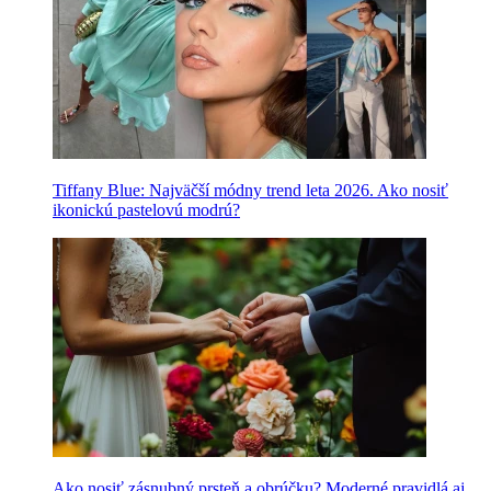
Tiffany Blue: Najväčší módny trend leta 2026. Ako nosiť
ikonickú pastelovú modrú?
Ako nosiť zásnubný prsteň a obrúčku? Moderné pravidlá aj