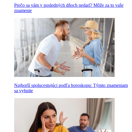
Prečo sa vám v posledných dňoch nedarí? Môže za to vaše
znamenie
Najhorší spolucestujúci podľa horoskopu: Týmto znameniam
sa vyhnite