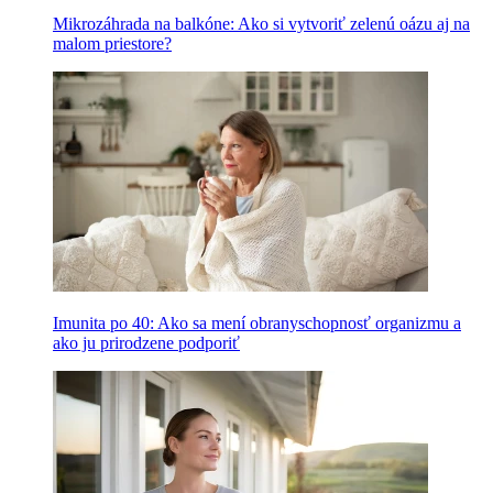
Mikrozáhrada na balkóne: Ako si vytvoriť zelenú oázu aj na
malom priestore?
Imunita po 40: Ako sa mení obranyschopnosť organizmu a
ako ju prirodzene podporiť