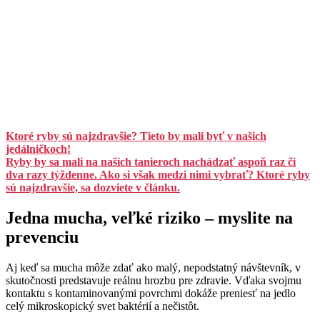
Ktoré ryby sú najzdravšie? Tieto by mali byť v našich
jedálničkoch!
Ryby by sa mali na našich tanieroch nachádzať aspoň raz či
dva razy týždenne. Ako si však medzi nimi vybrať? Ktoré ryby
sú najzdravšie, sa dozviete v článku.
Jedna mucha, veľké riziko – myslite na
prevenciu
Aj keď sa mucha môže zdať ako malý, nepodstatný návštevník, v
skutočnosti predstavuje reálnu hrozbu pre zdravie. Vďaka svojmu
kontaktu s kontaminovanými povrchmi dokáže preniesť na jedlo
celý mikroskopický svet baktérií a nečistôt.