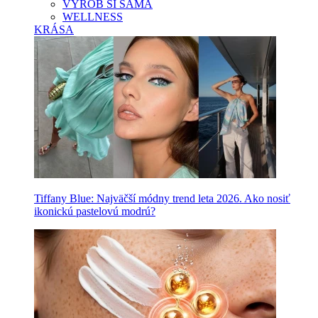
VYROB SI SAMA
WELLNESS
KRÁSA
Tiffany Blue: Najväčší módny trend leta 2026. Ako nosiť
ikonickú pastelovú modrú?