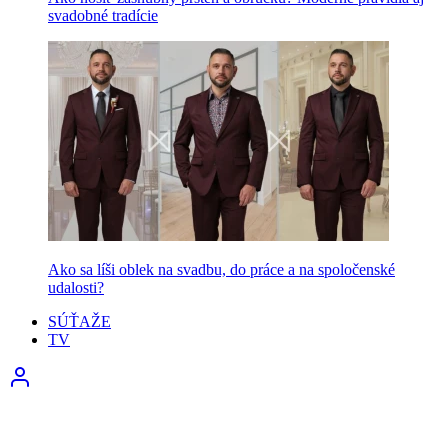
svadobné tradície
Ako sa líši oblek na svadbu, do práce a na spoločenské
udalosti?
SÚŤAŽE
TV