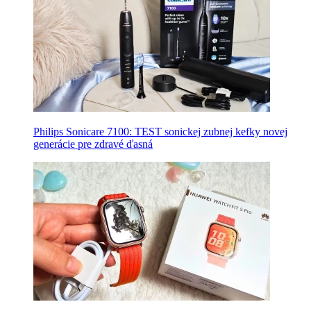
Philips Sonicare 7100: TEST sonickej zubnej kefky novej
generácie pre zdravé ďasná