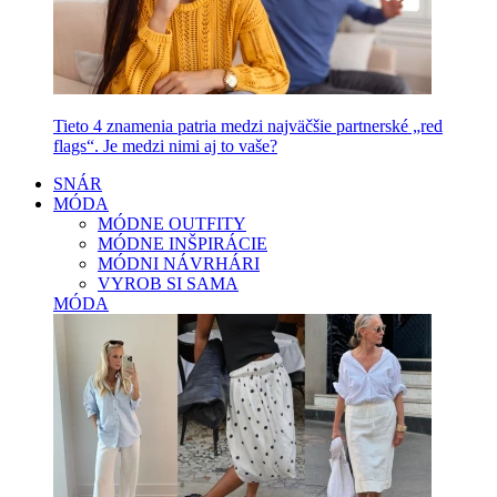
Tieto 4 znamenia patria medzi najväčšie partnerské „red
flags“. Je medzi nimi aj to vaše?
SNÁR
MÓDA
MÓDNE OUTFITY
MÓDNE INŠPIRÁCIE
MÓDNI NÁVRHÁRI
VYROB SI SAMA
MÓDA