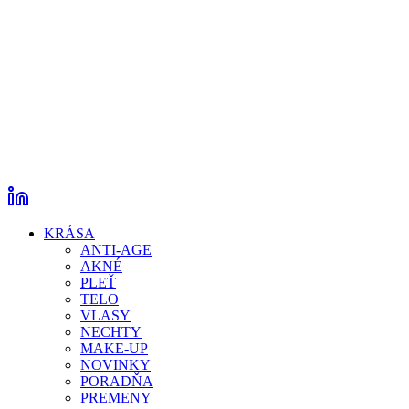
KRÁSA
ANTI-AGE
AKNÉ
PLEŤ
TELO
VLASY
NECHTY
MAKE-UP
NOVINKY
PORADŇA
PREMENY