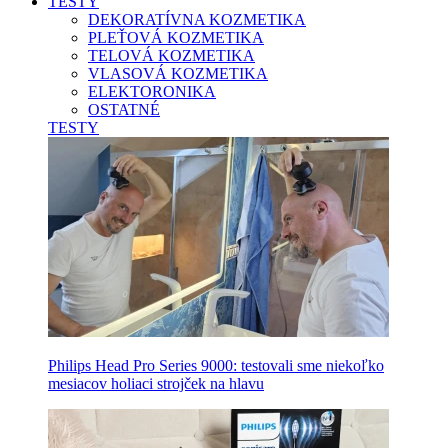
TESTY
DEKORATÍVNA KOZMETIKA
PLEŤOVÁ KOZMETIKA
TELOVÁ KOZMETIKA
VLASOVÁ KOZMETIKA
ELEKTORONIKA
OSTATNÉ
TESTY
Philips Head Pro Series 9000: testovali sme niekoľko
mesiacov holiaci strojček na hlavu