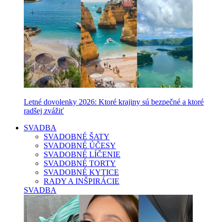
Letné dovolenky 2026: Ktoré krajiny sú bezpečné a ktoré
radšej zvážiť
SVADBA
SVADOBNÉ ŠATY
SVADOBNÉ ÚČESY
SVADOBNÉ LÍČENIE
SVADOBNÉ TORTY
SVADOBNÉ KYTICE
RADY A INŠPIRÁCIE
SVADBA