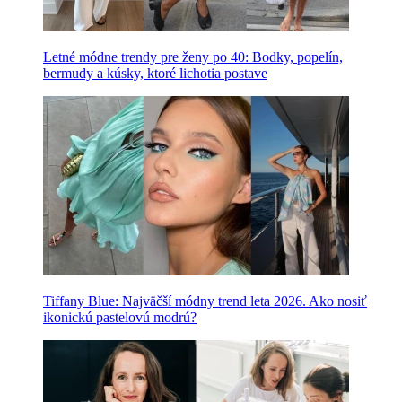
Letné módne trendy pre ženy po 40: Bodky, popelín,
bermudy a kúsky, ktoré lichotia postave
Tiffany Blue: Najväčší módny trend leta 2026. Ako nosiť
ikonickú pastelovú modrú?