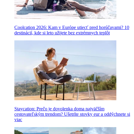
Coolcation 2026: Kam v Európe utiecť pred horúčavami? 10
destinácií, kde si leto užijete bez extrémnych teplôt
Staycation: Prečo je dovolenka doma najväčším
cestovateľským trendom? Ušetríte stovky eur a oddýchnete si
viac