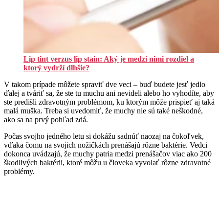
Lip tint verzus lip stain: Aký je medzi nimi rozdiel a
ktorý vydrží dlhšie?
V takom prípade môžete spraviť dve veci – buď budete jesť jedlo
ďalej a tváriť sa, že ste tu muchu ani nevideli alebo ho vyhodíte, aby
ste predišli zdravotným problémom, ku ktorým môže prispieť aj taká
malá muška. Treba si uvedomiť, že muchy nie sú také neškodné,
ako sa na prvý pohľad zdá.
Počas svojho jedného letu si dokážu sadnúť naozaj na čokoľvek,
vďaka čomu na svojich nožičkách prenášajú rôzne baktérie. Vedci
dokonca uvádzajú, že muchy patria medzi prenášačov viac ako 200
škodlivých baktérii, ktoré môžu u človeka vyvolať rôzne zdravotné
problémy.