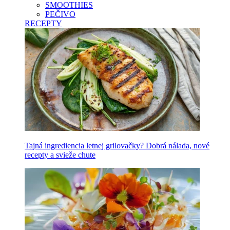
SMOOTHIES
PEČIVO
RECEPTY
Tajná ingrediencia letnej grilovačky? Dobrá nálada, nové
recepty a svieže chute