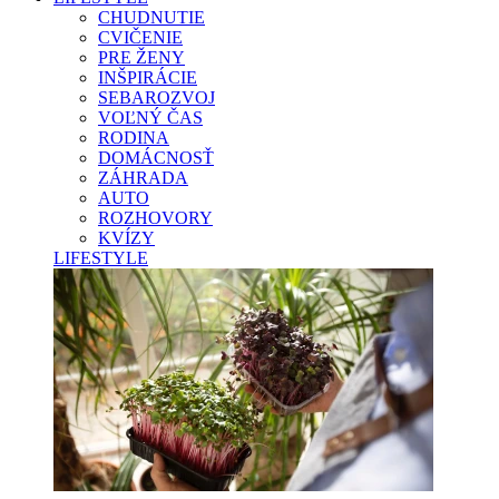
CHUDNUTIE
CVIČENIE
PRE ŽENY
INŠPIRÁCIE
SEBAROZVOJ
VOĽNÝ ČAS
RODINA
DOMÁCNOSŤ
ZÁHRADA
AUTO
ROZHOVORY
KVÍZY
LIFESTYLE