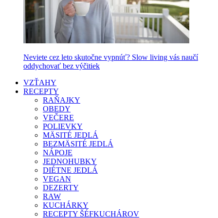
Neviete cez leto skutočne vypnúť? Slow living vás naučí
oddychovať bez výčitiek
VZŤAHY
RECEPTY
RAŇAJKY
OBEDY
VEČERE
POLIEVKY
MÄSITÉ JEDLÁ
BEZMÄSITÉ JEDLÁ
NÁPOJE
JEDNOHUBKY
DIÉTNE JEDLÁ
VEGAN
DEZERTY
RAW
KUCHÁRKY
RECEPTY ŠÉFKUCHÁROV