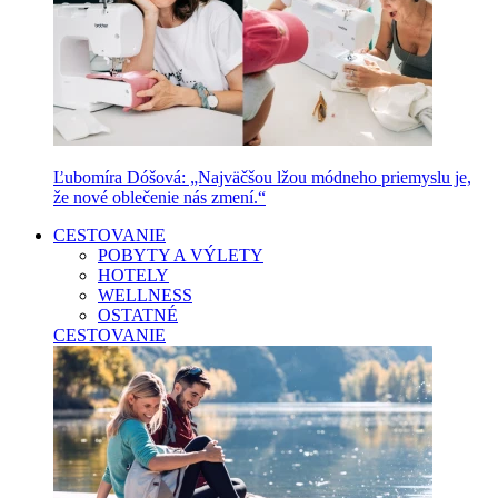
Ľubomíra Dóšová: „Najväčšou lžou módneho priemyslu je,
že nové oblečenie nás zmení.“
CESTOVANIE
POBYTY A VÝLETY
HOTELY
WELLNESS
OSTATNÉ
CESTOVANIE