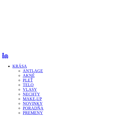
KRÁSA
ANTI-AGE
AKNÉ
PLEŤ
TELO
VLASY
NECHTY
MAKE-UP
NOVINKY
PORADŇA
PREMENY