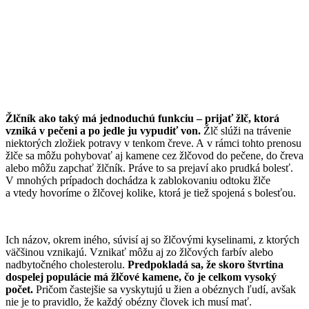
Žlčník ako taký má jednoduchú funkciu – prijať žlč, ktorá
vzniká v pečeni a po jedle ju vypudiť von.
Žlč slúži na trávenie
niektorých zložiek potravy v tenkom čreve. A v rámci tohto prenosu
žlče sa môžu pohybovať aj kamene cez žlčovod do pečene, do čreva
alebo môžu zapchať žlčník. Práve to sa prejaví ako prudká bolesť.
V mnohých prípadoch dochádza k zablokovaniu odtoku žlče
a vtedy hovoríme o žlčovej kolike, ktorá je tiež spojená s bolesťou.
Ich názov, okrem iného, súvisí aj so žlčovými kyselinami, z ktorých
väčšinou vznikajú. Vznikať môžu aj zo žlčových farbív alebo
nadbytočného cholesterolu.
Predpokladá sa, že skoro štvrtina
dospelej populácie má žlčové kamene, čo je celkom vysoký
počet.
Pričom častejšie sa vyskytujú u žien a obéznych ľudí, avšak
nie je to pravidlo, že každý obézny človek ich musí mať.