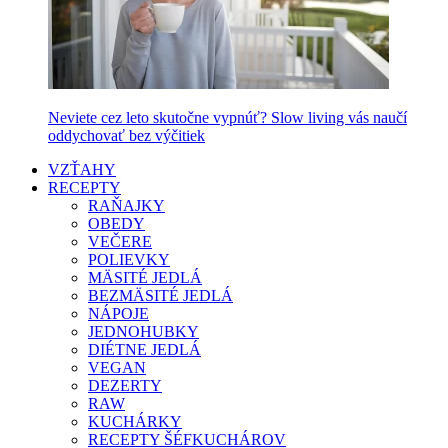
Neviete cez leto skutočne vypnúť? Slow living vás naučí
oddychovať bez výčitiek
VZŤAHY
RECEPTY
RAŇAJKY
OBEDY
VEČERE
POLIEVKY
MÄSITÉ JEDLÁ
BEZMÄSITÉ JEDLÁ
NÁPOJE
JEDNOHUBKY
DIÉTNE JEDLÁ
VEGAN
DEZERTY
RAW
KUCHÁRKY
RECEPTY ŠÉFKUCHÁROV