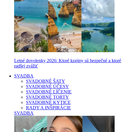
Letné dovolenky 2026: Ktoré krajiny sú bezpečné a ktoré
radšej zvážiť
SVADBA
SVADOBNÉ ŠATY
SVADOBNÉ ÚČESY
SVADOBNÉ LÍČENIE
SVADOBNÉ TORTY
SVADOBNÉ KYTICE
RADY A INŠPIRÁCIE
SVADBA