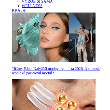
VYROB SI SAMA
WELLNESS
KRÁSA
Tiffany Blue: Najväčší módny trend leta 2026. Ako nosiť
ikonickú pastelovú modrú?