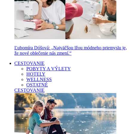
Ľubomíra Dóšová: „Najväčšou lžou módneho priemyslu je,
že nové oblečenie nás zmení.“
CESTOVANIE
POBYTY A VÝLETY
HOTELY
WELLNESS
OSTATNÉ
CESTOVANIE