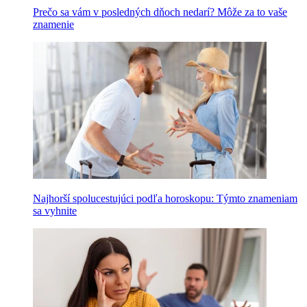
Prečo sa vám v posledných dňoch nedarí? Môže za to vaše
znamenie
Najhorší spolucestujúci podľa horoskopu: Týmto znameniam
sa vyhnite