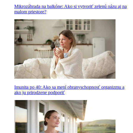
Mikrozáhrada na balkóne: Ako si vytvoriť zelenú oázu aj na
malom priestore?
Imunita po 40: Ako sa mení obranyschopnosť organizmu a
ako ju prirodzene podporiť