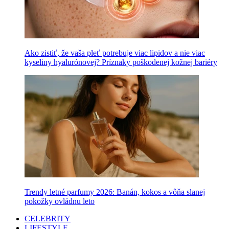
Ako zistiť, že vaša pleť potrebuje viac lipidov a nie viac
kyseliny hyalurónovej? Príznaky poškodenej kožnej bariéry
Trendy letné parfumy 2026: Banán, kokos a vôňa slanej
pokožky ovládnu leto
CELEBRITY
LIFESTYLE