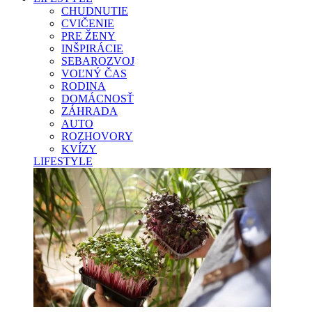
CHUDNUTIE
CVIČENIE
PRE ŽENY
INŠPIRÁCIE
SEBAROZVOJ
VOĽNÝ ČAS
RODINA
DOMÁCNOSŤ
ZÁHRADA
AUTO
ROZHOVORY
KVÍZY
LIFESTYLE