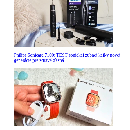
Philips Sonicare 7100: TEST sonickej zubnej kefky novej
generácie pre zdravé ďasná