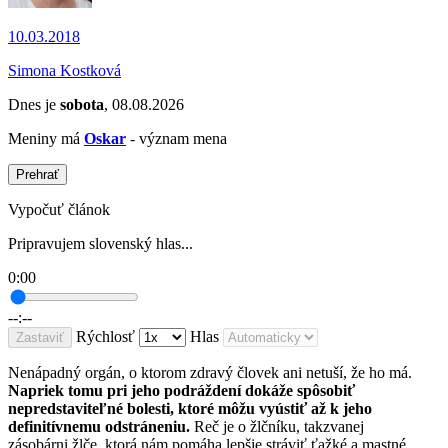
10.03.2018
Simona Kostková
Dnes je
sobota
, 08.08.2026
Meniny má
Oskar
- význam mena
Prehrať
Vypočuť článok
Pripravujem slovenský hlas...
0:00
--:--
Rýchlosť
Hlas
Zastaviť
Nenápadný orgán, o ktorom zdravý človek ani netuší, že ho má.
Napriek tomu pri jeho podráždení dokáže spôsobiť
nepredstaviteľné bolesti, ktoré môžu vyústiť až k jeho
definitívnemu odstráneniu.
Reč je o žlčníku, takzvanej
zásobárni žlče, ktorá nám pomáha lepšie stráviť ťažké a mastné