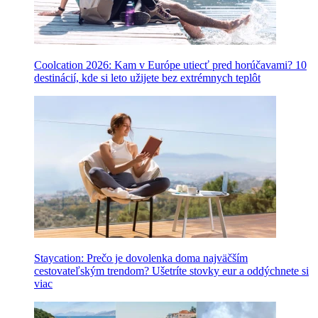
Coolcation 2026: Kam v Európe utiecť pred horúčavami? 10
destinácií, kde si leto užijete bez extrémnych teplôt
Staycation: Prečo je dovolenka doma najväčším
cestovateľským trendom? Ušetríte stovky eur a oddýchnete si
viac