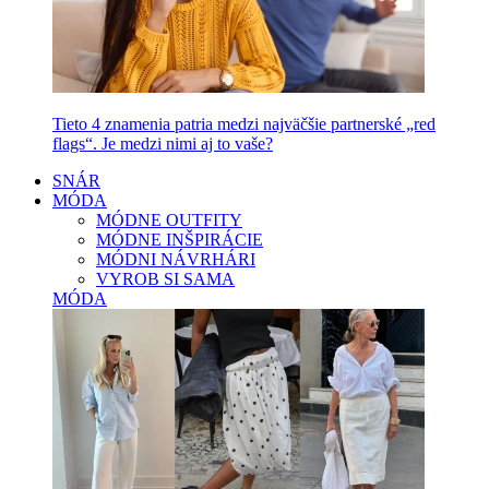
Tieto 4 znamenia patria medzi najväčšie partnerské „red
flags“. Je medzi nimi aj to vaše?
SNÁR
MÓDA
MÓDNE OUTFITY
MÓDNE INŠPIRÁCIE
MÓDNI NÁVRHÁRI
VYROB SI SAMA
MÓDA