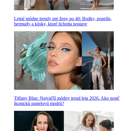
Letné módne trendy pre ženy po 40: Bodky, popelín,
bermudy a kúsky, ktoré lichotia postave
Tiffany Blue: Najväčší módny trend leta 2026. Ako nosiť
ikonickú pastelovú modrú?