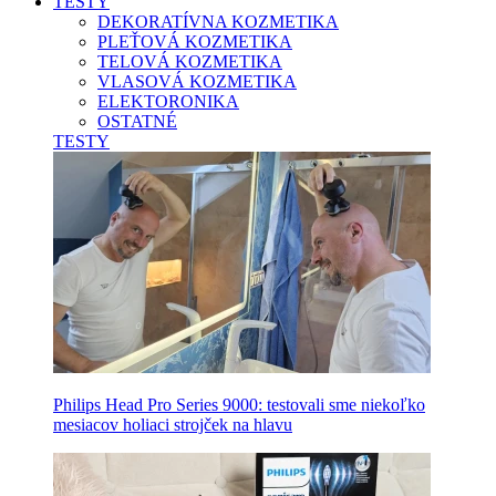
TESTY
DEKORATÍVNA KOZMETIKA
PLEŤOVÁ KOZMETIKA
TELOVÁ KOZMETIKA
VLASOVÁ KOZMETIKA
ELEKTORONIKA
OSTATNÉ
TESTY
Philips Head Pro Series 9000: testovali sme niekoľko
mesiacov holiaci strojček na hlavu