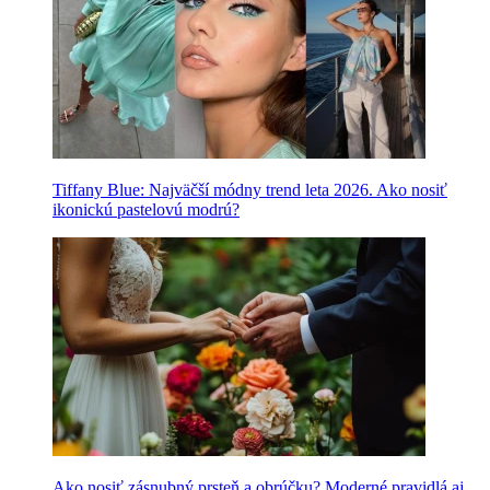
Tiffany Blue: Najväčší módny trend leta 2026. Ako nosiť
ikonickú pastelovú modrú?
Ako nosiť zásnubný prsteň a obrúčku? Moderné pravidlá aj