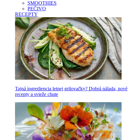
SMOOTHIES
PEČIVO
RECEPTY
Tajná ingrediencia letnej grilovačky? Dobrá nálada, nové
recepty a svieže chute