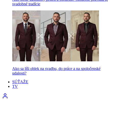
svadobné tradície
Ako sa líši oblek na svadbu, do práce a na spoločenské
udalosti?
SÚŤAŽE
TV